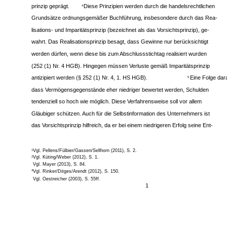
prinzip geprägt.
Diese Prinzipien werden durch die handelsrechtlichen
4
Grundsätze ordnungsgemäßer Buchführung, insbesondere durch das Rea-
lisations- und Imparitätsprinzip (bezeichnet als das Vorsichtsprinzip), ge-
wahrt. Das Realisationsprinzip besagt, dass Gewinne nur berücksichtigt
werden dürfen, wenn diese bis zum Abschlussstichtag realisiert wurden
(252 (1) Nr. 4 HGB). Hingegen müssen Verluste gemäß Imparitätsprinzip
antizipiert werden (§ 252 (1) Nr. 4, 1. HS HGB).
Eine Folge dara
5
dass Vermögensgegenstände eher niedriger bewertet werden, Schulden
tendenziell so hoch wie möglich. Diese Verfahrensweise soll vor allem
Gläubiger schützen. Auch für die Selbstinformation des Unternehmers ist
das Vorsichtsprinzip hilfreich, da er bei einem niedrigeren Erfolg seine Ent-
Vgl. Pellens/Fülbier/Gassen/Sellhorn (2011), S. 2.
1
Vgl. Küting/Weber (2012), S. 1.
2
Vgl. Mayer (2013), S. 84.
Vgl. Rinker/Ditges/Arendt (2012), S. 150.
4
Vgl. Oestreicher (2003), S. 55ff.
1