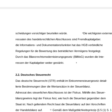
scheidungen vorsichtiger beurteilen würde.
Die wichtigsten externe
6
ressaten des handelsrechtlichen Abschlusses sind Fremdkapitalgeber.
die Informations- und Dokumentationsfunktion hat das HGB verbindliche
Regelungen für die Bewertung des betrieblichen Vermögens festgelegt.
Durch das Bilanzrechtsmodernisierungsgesetz (BilMoG) wurden die Inte-
ressen der Kapitalgeber weiter gestärkt.
9
2.2. Deutsches Steuerrecht
Das deutsche Steuerrecht (STR) enthält im Einkommensteuergesetz detail-
lierte Bestimmungen über die Wertansätze in der Steuerbilanz.
Adressat des steuerlichen Abschlusses ist der Fiskus. Mithilfe des Steuer-
bilanzgewinns legt der Fiskus fest, wie hoch die Steuerlast gegenüber dem
Staat ist. Nach geltendem Recht baut die Steuerbilanz auf den Vorschriften
der Handelsbilanz auf.
Gemäß dem Maßgeblichkeitsprinzip (§ 5 (1) S. 1
11