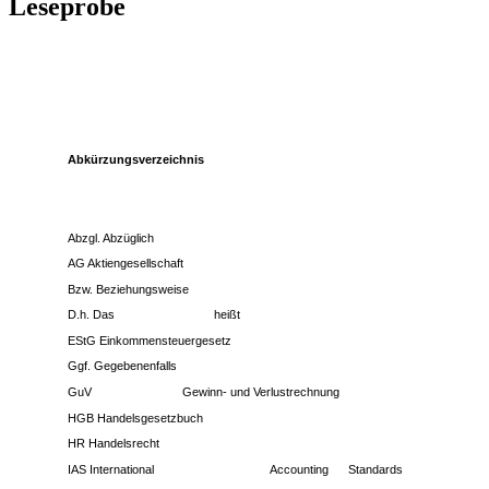
Leseprobe
Abkürzungsverzeichnis
Abzgl. Abzüglich
AG Aktiengesellschaft
Bzw. Beziehungsweise
D.h. Das
heißt
EStG Einkommensteuergesetz
Ggf. Gegebenenfalls
GuV
Gewinn- und Verlustrechnung
HGB Handelsgesetzbuch
HR Handelsrecht
IAS International
Accounting
Standards