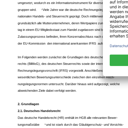
umgesetzt, wodurch es ein Informationsinstrument für diverse Adressaten-
gruppen wird.
Viele Jahre war die deutsche Rechnungslegung alleine vom
1
nationalen Handels- und Steuerrecht geprägt. Doch mittlerweile müssen
grundsätzlich alle Mutterunternehmen, deren Wertpapiere zum Bilanzstich-
tag in einem EU-Mitgliedsstaat zum Handel zugelassen sind bzw. sich im
Zulassungsprozess befinden, ihren Konzernabschluss nach den Vorgaben
der EU-Kommission ­ den international anerkannten IFRS ­ aufstellen.
Im Folgenden werden zunächst die Grundlagen des deutschen Handels-
rechts (BilMoG), des deutschen Steuerrechts sowie der internationalen
Rechnungslegungsvorschrift (IFRS) vorgestellt. Anschließend werden die
wesentlichen Bewertungsunterschiede zwischen den einzelnen Rech-
nungslegungsnormen untersucht. Darüber hinaus wird aufgezeigt, welche
abweichenden Ziele dabei verfolgt werden.
2. Grundlagen
2.1. Deutsches Handelsrecht
Das deutsche Handelsrecht (HR) enthält im HGB alle relevanten Bewer-
tungsmaßstäbe
und ist stark durch das Gläubigerschutz- und Vorsichts-
3