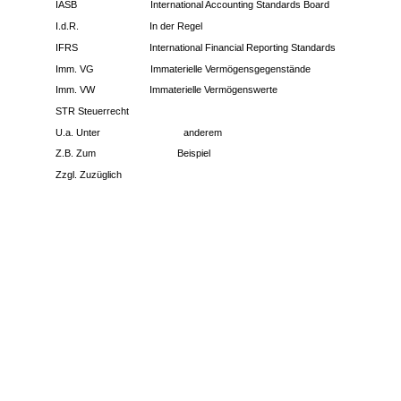
IASB
International Accounting Standards Board
I.d.R.
In der Regel
IFRS
International Financial Reporting Standards
Imm. VG
Immaterielle Vermögensgegenstände
Imm. VW
Immaterielle Vermögenswerte
STR Steuerrecht
U.a. Unter
anderem
Z.B. Zum
Beispiel
Zzgl. Zuzüglich