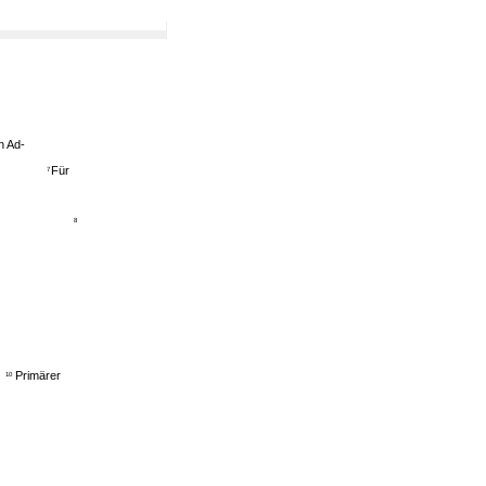
n Ad-
Für
7
8
Primärer
10