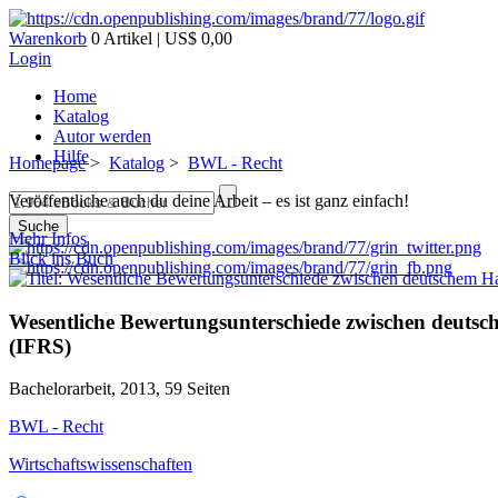
Warenkorb
0 Artikel | US$ 0,00
Login
Home
Katalog
Autor werden
Hilfe
Homepage
>
Katalog
>
BWL - Recht
Veröffentliche auch du deine Arbeit – es ist ganz einfach!
Suche
Mehr Infos
Blick ins Buch
Wesentliche Bewertungsunterschiede zwischen deutsc
(IFRS)
Bachelorarbeit, 2013, 59 Seiten
BWL - Recht
Wirtschaftswissenschaften