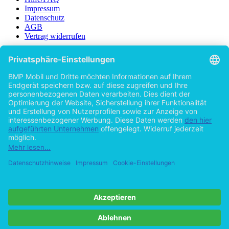
Impressum
Datenschutz
AGB
Vertrag widerrufen
Zur Desktop-Version
Copyright ©Imprint in der Bedey & Thoms Media GmbH
powered
by
Open Publishing
Zurück
63 Seiten