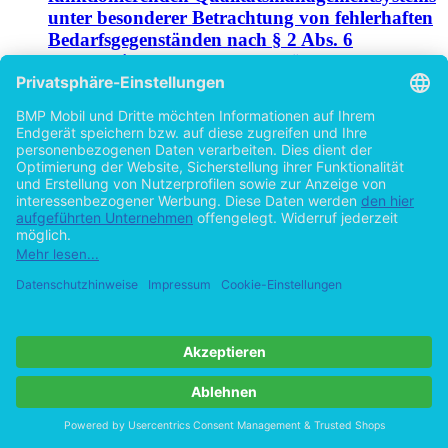
unter besonderer Betrachtung von fehlerhaften
Bedarfsgegenständen nach § 2 Abs. 6
Lebensmittel-, Bedarfsgegenstände- und
Futtermittelgesetzbuch (LFGB)
von
Christian Gerling (Autor:in)
©2019
Masterarbeit
63 Seiten
Hilfe/FAQ
Impressum
Datenschutz
AGB
Vertrag widerrufen
Zur Desktop-Version
Copyright ©Imprint in der Bedey & Thoms Media GmbH
powered
by
Open Publishing
Cookie-Einstellungen