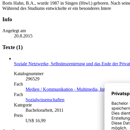
Boris Hahn, B.A., wurde 1987 in Singen (Htwl.) geboren. Nach seinem
Während des Studiums entwickelte er ein besonderes Intere
Info
Angelegt am
20.8.2015
Texte (1)
Soziale Netzwerke, Selbstinszenierung und das Ende der Priva
Katalognummer
296529
Fach
Medien / Kommunikation - Multimedia, Internet, neue T
Fach
Sozialwissenschaften
Kategorie
Bachelorarbeit, 2011
Preis
US$ 16,99