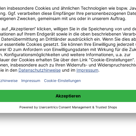
:
 sowie Mittwoch 14:00 bis 15:00 Uhr:
+49(0)176-85996762