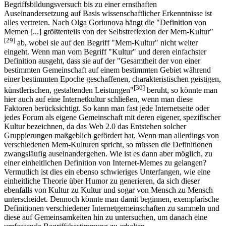
Begriffsbildungsversuch bis zu einer ernsthaften
Auseinandersetzung auf Basis wissenschaftlicher Erkenntnisse ist
alles vertreten. Nach Olga Goriunova hängt die "Definition von
Memen [...] größtenteils von der Selbstreflexion der Mem-Kultur"
[29]
ab, wobei sie auf den Begriff "Mem-Kultur" nicht weiter
eingeht. Wenn man vom Begriff "Kultur" und deren einfachster
Definition ausgeht, dass sie auf der "Gesamtheit der von einer
bestimmten Gemeinschaft auf einem bestimmten Gebiet während
einer bestimmten Epoche geschaffenen, charakteristischen geistigen,
[30]
künstlerischen, gestaltenden Leistungen"
beruht, so könnte man
hier auch auf eine Internetkultur schließen, wenn man diese
Faktoren berücksichtigt. So kann man fast jede Internetseite oder
jedes Forum als eigene Gemeinschaft mit deren eigener, spezifischer
Kultur bezeichnen, da das Web 2.0 das Entstehen solcher
Gruppierungen maßgeblich gefördert hat. Wenn man allerdings von
verschiedenen Mem-Kulturen spricht, so müssen die Definitionen
zwangsläufig auseinandergehen. Wie ist es dann aber möglich, zu
einer einheitlichen Definition von Internet-Memes zu gelangen?
Vermutlich ist dies ein ebenso schwieriges Unterfangen, wie eine
einheitliche Theorie über Humor zu generieren, da sich dieser
ebenfalls von Kultur zu Kultur und sogar von Mensch zu Mensch
unterscheidet. Dennoch könnte man damit beginnen, exemplarische
Definitionen verschiedener Internetgemeinschaften zu sammeln und
diese auf Gemeinsamkeiten hin zu untersuchen, um danach eine