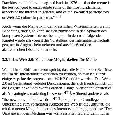
Dawkins couldn't have imagined back in 1976 - is that the meme is
the best concept to encapsulate some of the most fundamental
aspects of the Internet in general, and of the so-called participatory
[20]
or Web 2.0 culture in particular."
Auch wenn die Memetik in den klassischen Wissenschaften wenig
Beachtung findet, so kann sie sich zumindest in den Sphären des
komplexen Systems Internet behaupten. In den nachfolgenden
Kapitel werde ich vorerst die Vorstellung der Internetgemeinschaft
genauer in Augenschein nehmen und anschließend den
akademischen Diskurs behandeln.
3.2.1 Das Web 2.0: Eine neue Möglichkeiten für Meme
Wenn Limor Shifman davon spricht, dass die Memetik der Schlüssel
ist, um die Internetkultur verstehen zu können, so müssen zuerst
einige Aspekte des sogenannten Web 2.0 erklärt werden. Das Web
2.0 ist Gegenstand vielerlei Diskussionen, die sich hauptsächlich um
die Begrifflichkeit des Wortes drehen. Einige Menschen verrufen es
[21]
als "meaningless marketing buzzword"
, während andere es als
[22]
"the new conventional wisdom"
akzeptieren. Grundlegender
Unterschied zum vorherigen Konzept des Web ist die Aktivität, die
mit den neuen Möglichkeiten des Internets einhergegangen ist: "Der
Umgang mit dem Medium war von Passivität geprägt, denn nur in