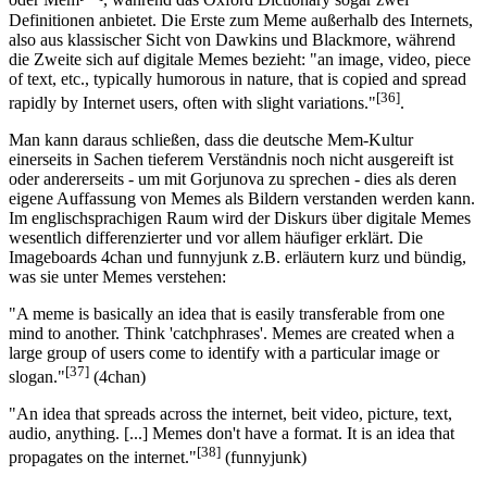
oder Mem
, während das Oxford Dictionary sogar zwei
Definitionen anbietet. Die Erste zum Meme außerhalb des Internets,
also aus klassischer Sicht von Dawkins und Blackmore, während
die Zweite sich auf digitale Memes bezieht: "an image, video, piece
of text, etc., typically humorous in nature, that is copied and spread
[36]
rapidly by Internet users, often with slight variations."
.
Man kann daraus schließen, dass die deutsche Mem-Kultur
einerseits in Sachen tieferem Verständnis noch nicht ausgereift ist
oder andererseits - um mit Gorjunova zu sprechen - dies als deren
eigene Auffassung von Memes als Bildern verstanden werden kann.
Im englischsprachigen Raum wird der Diskurs über digitale Memes
wesentlich differenzierter und vor allem häufiger erklärt. Die
Imageboards 4chan und funnyjunk z.B. erläutern kurz und bündig,
was sie unter Memes verstehen:
"A meme is basically an idea that is easily transferable from one
mind to another. Think 'catchphrases'. Memes are created when a
large group of users come to identify with a particular image or
[37]
slogan."
(4chan)
"An idea that spreads across the internet, beit video, picture, text,
audio, anything. [...] Memes don't have a format. It is an idea that
[38]
propagates on the internet."
(funnyjunk)