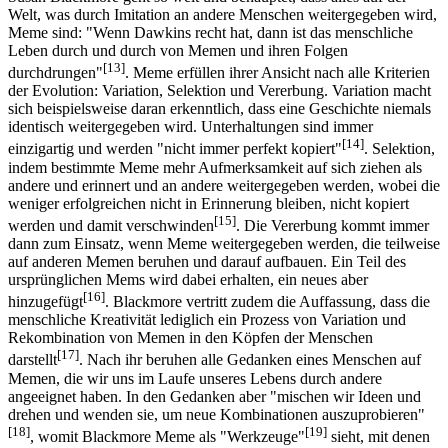
Welt, was durch Imitation an andere Menschen weitergegeben wird,
Meme sind: "Wenn Dawkins recht hat, dann ist das menschliche
Leben durch und durch von Memen und ihren Folgen
[13]
durchdrungen"
. Meme erfüllen ihrer Ansicht nach alle Kriterien
der Evolution: Variation, Selektion und Vererbung. Variation macht
sich beispielsweise daran erkenntlich, dass eine Geschichte niemals
identisch weitergegeben wird. Unterhaltungen sind immer
[14]
einzigartig und werden "nicht immer perfekt kopiert"
. Selektion,
indem bestimmte Meme mehr Aufmerksamkeit auf sich ziehen als
andere und erinnert und an andere weitergegeben werden, wobei die
weniger erfolgreichen nicht in Erinnerung bleiben, nicht kopiert
[15]
werden und damit verschwinden
. Die Vererbung kommt immer
dann zum Einsatz, wenn Meme weitergegeben werden, die teilweise
auf anderen Memen beruhen und darauf aufbauen. Ein Teil des
ursprünglichen Mems wird dabei erhalten, ein neues aber
[16]
hinzugefügt
. Blackmore vertritt zudem die Auffassung, dass die
menschliche Kreativität lediglich ein Prozess von Variation und
Rekombination von Memen in den Köpfen der Menschen
[17]
darstellt
. Nach ihr beruhen alle Gedanken eines Menschen auf
Memen, die wir uns im Laufe unseres Lebens durch andere
angeeignet haben. In den Gedanken aber "mischen wir Ideen und
drehen und wenden sie, um neue Kombinationen auszuprobieren"
[18]
[19]
, womit Blackmore Meme als "Werkzeuge"
sieht, mit denen