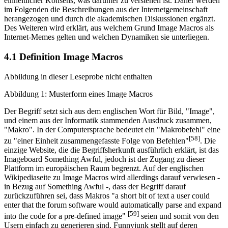
einheitlicher Konsens, was darunter zu verstehen ist. Daher werden
im Folgenden die Beschreibungen aus der Internetgemeinschaft
herangezogen und durch die akademischen Diskussionen ergänzt.
Des Weiteren wird erklärt, aus welchem Grund Image Macros als
Internet-Memes gelten und welchen Dynamiken sie unterliegen.
4.1 Definition Image Macros
Abbildung in dieser Leseprobe nicht enthalten
Abbildung 1: Musterform eines Image Macros
Der Begriff setzt sich aus dem englischen Wort für Bild, "Image",
und einem aus der Informatik stammenden Ausdruck zusammen,
"Makro". In der Computersprache bedeutet ein "Makrobefehl" eine
[58]
zu "einer Einheit zusammengefasste Folge von Befehlen"
. Die
einzige Website, die die Begriffsherkunft ausführlich erklärt, ist das
Imageboard Something Awful, jedoch ist der Zugang zu dieser
Plattform im europäischen Raum begrenzt. Auf der englischen
Wikipediaseite zu Image Macros wird allerdings darauf verwiesen -
in Bezug auf Something Awful -, dass der Begriff darauf
zurückzuführen sei, dass Makros "a short bit of text a user could
enter that the forum software would automatically parse and expand
[59]
into the code for a pre-defined image"
seien und somit von den
Usern einfach zu generieren sind. Funnyjunk stellt auf deren