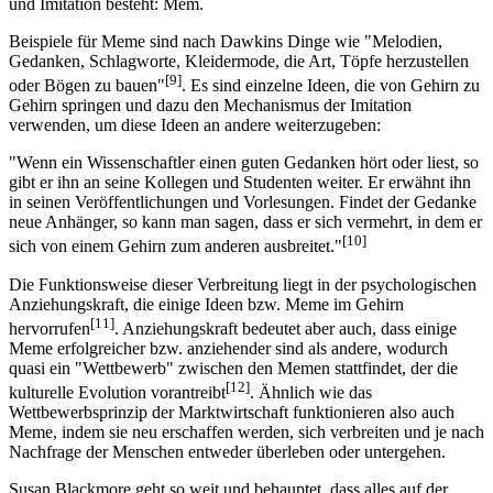
und Imitation besteht: Mem.
Beispiele für Meme sind nach Dawkins Dinge wie "Melodien,
Gedanken, Schlagworte, Kleidermode, die Art, Töpfe herzustellen
[9]
oder Bögen zu bauen"
. Es sind einzelne Ideen, die von Gehirn zu
Gehirn springen und dazu den Mechanismus der Imitation
verwenden, um diese Ideen an andere weiterzugeben:
"Wenn ein Wissenschaftler einen guten Gedanken hört oder liest, so
gibt er ihn an seine Kollegen und Studenten weiter. Er erwähnt ihn
in seinen Veröffentlichungen und Vorlesungen. Findet der Gedanke
neue Anhänger, so kann man sagen, dass er sich vermehrt, in dem er
[10]
sich von einem Gehirn zum anderen ausbreitet."
Die Funktionsweise dieser Verbreitung liegt in der psychologischen
Anziehungskraft, die einige Ideen bzw. Meme im Gehirn
[11]
hervorrufen
. Anziehungskraft bedeutet aber auch, dass einige
Meme erfolgreicher bzw. anziehender sind als andere, wodurch
quasi ein "Wettbewerb" zwischen den Memen stattfindet, der die
[12]
kulturelle Evolution vorantreibt
. Ähnlich wie das
Wettbewerbsprinzip der Marktwirtschaft funktionieren also auch
Meme, indem sie neu erschaffen werden, sich verbreiten und je nach
Nachfrage der Menschen entweder überleben oder untergehen.
Susan Blackmore geht so weit und behauptet, dass alles auf der