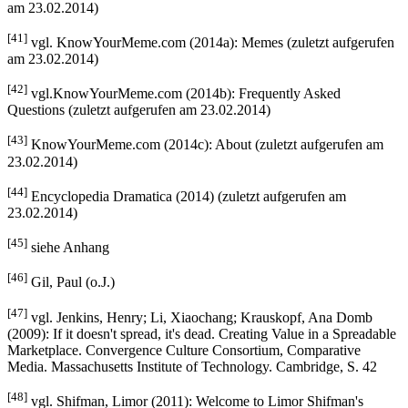
am 23.02.2014)
[41]
vgl. KnowYourMeme.com (2014a): Memes (zuletzt aufgerufen
am 23.02.2014)
[42]
vgl.KnowYourMeme.com (2014b): Frequently Asked
Questions (zuletzt aufgerufen am 23.02.2014)
[43]
KnowYourMeme.com (2014c): About (zuletzt aufgerufen am
23.02.2014)
[44]
Encyclopedia Dramatica (2014) (zuletzt aufgerufen am
23.02.2014)
[45]
siehe Anhang
[46]
Gil, Paul (o.J.)
[47]
vgl. Jenkins, Henry; Li, Xiaochang; Krauskopf, Ana Domb
(2009): If it doesn't spread, it's dead. Creating Value in a Spreadable
Marketplace. Convergence Culture Consortium, Comparative
Media. Massachusetts Institute of Technology. Cambridge, S. 42
[48]
vgl. Shifman, Limor (2011): Welcome to Limor Shifman's