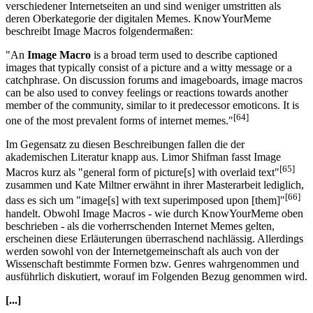
verschiedener Internetseiten an und sind weniger umstritten als
deren Oberkategorie der digitalen Memes. KnowYourMeme
beschreibt Image Macros folgendermaßen:
"An
Image Macro
is a broad term used to describe captioned
images that typically consist of a picture and a witty message or a
catchphrase. On discussion forums and imageboards, image macros
can be also used to convey feelings or reactions towards another
member of the community, similar to it predecessor emoticons. It is
[64]
one of the most prevalent forms of internet memes."
Im Gegensatz zu diesen Beschreibungen fallen die der
akademischen Literatur knapp aus. Limor Shifman fasst Image
[65]
Macros kurz als "general form of picture[s] with overlaid text"
zusammen und Kate Miltner erwähnt in ihrer Masterarbeit lediglich,
[66]
dass es sich um "image[s] with text superimposed upon [them]"
handelt. Obwohl Image Macros - wie durch KnowYourMeme oben
beschrieben - als die vorherrschenden Internet Memes gelten,
erscheinen diese Erläuterungen überraschend nachlässig. Allerdings
werden sowohl von der Internetgemeinschaft als auch von der
Wissenschaft bestimmte Formen bzw. Genres wahrgenommen und
ausführlich diskutiert, worauf im Folgenden Bezug genommen wird.
[...]