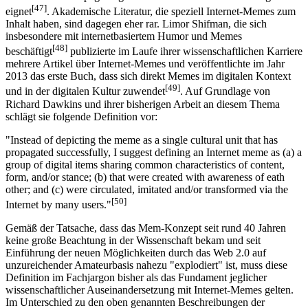
[47]
eignet
. Akademische Literatur, die speziell Internet-Memes zum
Inhalt haben, sind dagegen eher rar. Limor Shifman, die sich
insbesondere mit internetbasiertem Humor und Memes
[48]
beschäftigt
publizierte im Laufe ihrer wissenschaftlichen Karriere
mehrere Artikel über Internet-Memes und veröffentlichte im Jahr
2013 das erste Buch, dass sich direkt Memes im digitalen Kontext
[49]
und in der digitalen Kultur zuwendet
. Auf Grundlage von
Richard Dawkins und ihrer bisherigen Arbeit an diesem Thema
schlägt sie folgende Definition vor:
"Instead of depicting the meme as a single cultural unit that has
propagated successfully, I suggest defining an Internet meme as (a) a
group of digital items sharing common characteristics of content,
form, and/or stance; (b) that were created with awareness of eath
other; and (c) were circulated, imitated and/or transformed via the
[50]
Internet by many users."
Gemäß der Tatsache, dass das Mem-Konzept seit rund 40 Jahren
keine große Beachtung in der Wissenschaft bekam und seit
Einführung der neuen Möglichkeiten durch das Web 2.0 auf
unzureichender Amateurbasis nahezu "explodiert" ist, muss diese
Definition im Fachjargon bisher als das Fundament jeglicher
wissenschaftlicher Auseinandersetzung mit Internet-Memes gelten.
Im Unterschied zu den oben genannten Beschreibungen der