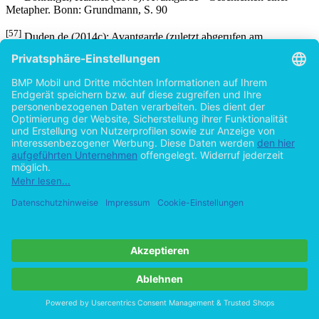
Metapher. Bonn: Grundmann, S. 90
[57]
Duden.de (2014c): Avantgarde (zuletzt abgerufen am
22.04.2014)
[58]
Duden.de (2014d): Makrobefehl (zuletzt abgerufen am
22.04.2014)
[59]
Wikipedia.org (2014): Image Macro (zuletzt abgerufen am
22.04.2014)
[60]
funnyjunk.com (2014): (zuletzt abgerufen am 22.04.2014)
[61]
ebd.
[62]
Beispiel Image Macro (2014a) (zuletzt abgerufen am
22.04.2014)
[63]
KnowYourMeme.com (2014d): Impact Font (zuletzt abgerufen
am 22.04.2014)
[64]
KnowYourMeme.com (2014e): Image Macros (zuletzt
abgerufen am 22.04.2014)