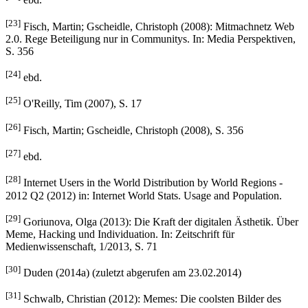
ebd.
[23]
Fisch, Martin; Gscheidle, Christoph (2008): Mitmachnetz Web
2.0. Rege Beteiligung nur in Communitys. In: Media Perspektiven,
S. 356
[24]
ebd.
[25]
O'Reilly, Tim (2007), S. 17
[26]
Fisch, Martin; Gscheidle, Christoph (2008), S. 356
[27]
ebd.
[28]
Internet Users in the World Distribution by World Regions -
2012 Q2 (2012) in: Internet World Stats. Usage and Population.
[29]
Goriunova, Olga (2013): Die Kraft der digitalen Ästhetik. Über
Meme, Hacking und Individuation. In: Zeitschrift für
Medienwissenschaft, 1/2013, S. 71
[30]
Duden (2014a) (zuletzt abgerufen am 23.02.2014)
[31]
Schwalb, Christian (2012): Memes: Die coolsten Bilder des