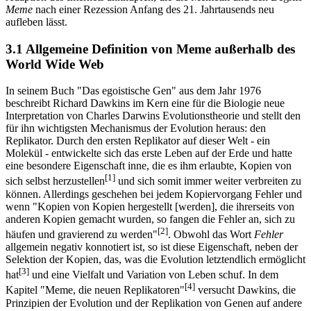
Meme
nach einer Rezession Anfang des 21. Jahrtausends neu
aufleben lässt.
3.1 Allgemeine Definition von Meme außerhalb des
World Wide Web
In seinem Buch "Das egoistische Gen" aus dem Jahr 1976
beschreibt Richard Dawkins im Kern eine für die Biologie neue
Interpretation von Charles Darwins Evolutionstheorie und stellt den
für ihn wichtigsten Mechanismus der Evolution heraus: den
Replikator. Durch den ersten Replikator auf dieser Welt - ein
Molekül - entwickelte sich das erste Leben auf der Erde und hatte
eine besondere Eigenschaft inne, die es ihm erlaubte, Kopien von
[1]
sich selbst herzustellen
und sich somit immer weiter verbreiten zu
können. Allerdings geschehen bei jedem Kopiervorgang Fehler und
wenn "Kopien von Kopien hergestellt [werden], die ihrerseits von
anderen Kopien gemacht wurden, so fangen die Fehler an, sich zu
[2]
häufen und gravierend zu werden"
. Obwohl das Wort
Fehler
allgemein negativ konnotiert ist, so ist diese Eigenschaft, neben der
Selektion der Kopien, das, was die Evolution letztendlich ermöglicht
[3]
hat
und eine Vielfalt und Variation von Leben schuf. In dem
[4]
Kapitel "Meme, die neuen Replikatoren"
versucht Dawkins, die
Prinzipien der Evolution und der Replikation von Genen auf andere