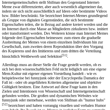
Internetgemeinschaften stellt Shifman den Gegenstand Internet-
Meme zwar differenzierter, aber auch wesentlich allgemeiner dar,
indem sie sich nicht ausschließlich auf Ideen oder bestimmte Videos
bzw. Bilder beschränkt. Sie bezeichnet Internet-Memes grundlegend
als Gruppe von digitalen Gegenständen, die sich bestimmte
Eigenschaften teilen, die in Bezug auf andere kreiert werden und die
im Internet durch eine Masse an Mitgliedern zirkulieren bzw. imitiert
oder transformiert werden. Des Weiteren könne man Internet Memes
folgende drei Eigenschaften beimessen: zum einen die graduelle
Ausbreitung der Memes von einem einzelnen Individuum hin zur
Gesellschaft, zum zweiten deren Reproduktion über den Vorgang
des Kopierens und des Imitierens und zum dritten die Verteilung
[51]
hinsichtlich Wettbewerb und Selektion
.
Allerdings muss an dieser Stelle die Frage gestellt werden, ob es
sich bei dem wissenschaftlichen Feld nicht lediglich um eine eigene
Mem-Kultur mit eigener eigenen Vorstellung handelt - wie es
beispielsweise bei funnyjunk oder der Encyclopedia Damatica der
Fall ist - oder ob angeführten Kriterien allgemeine und objektive
Gültigkeit besitzen. Eine Antwort auf diese Frage kann in den
Zielen und Intentionen von Wissenschaft und Internetgemeinschaft
gefunden werden. Die großen und dynamischen Websites wie
funnyjunk oder memebase, werden von Shifman als "humor hubs"
[52]
bezeichnet und haben vorrangig visuellen und verbalen Humor