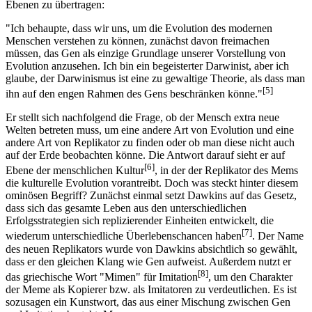
Ebenen zu übertragen:
"Ich behaupte, dass wir uns, um die Evolution des modernen
Menschen verstehen zu können, zunächst davon freimachen
müssen, das Gen als einzige Grundlage unserer Vorstellung von
Evolution anzusehen. Ich bin ein begeisterter Darwinist, aber ich
glaube, der Darwinismus ist eine zu gewaltige Theorie, als dass man
[5]
ihn auf den engen Rahmen des Gens beschränken könne."
Er stellt sich nachfolgend die Frage, ob der Mensch extra neue
Welten betreten muss, um eine andere Art von Evolution und eine
andere Art von Replikator zu finden oder ob man diese nicht auch
auf der Erde beobachten könne. Die Antwort darauf sieht er auf
[6]
Ebene der menschlichen Kultur
, in der der Replikator des Mems
die kulturelle Evolution vorantreibt. Doch was steckt hinter diesem
ominösen Begriff? Zunächst einmal setzt Dawkins auf das Gesetz,
dass sich das gesamte Leben aus den unterschiedlichen
Erfolgsstrategien sich replizierender Einheiten entwickelt, die
[7]
wiederum unterschiedliche Überlebenschancen haben
. Der Name
des neuen Replikators wurde von Dawkins absichtlich so gewählt,
dass er den gleichen Klang wie Gen aufweist. Außerdem nutzt er
[8]
das griechische Wort "Mimen" für Imitation
, um den Charakter
der Meme als Kopierer bzw. als Imitatoren zu verdeutlichen. Es ist
sozusagen ein Kunstwort, das aus einer Mischung zwischen Gen