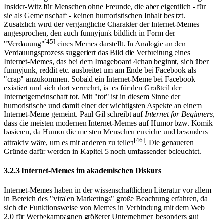
Insider-Witz für Menschen ohne Freunde, die aber eigentlich - für
sie als Gemeinschaft - keinen humoristischen Inhalt besitzt.
Zusätzlich wird der vergängliche Charakter der Internet-Memes
angesprochen, den auch funnyjunk bildlich in Form der
[45]
"Verdauung"
eines Memes darstellt. In Analogie an den
Verdauungsprozess suggeriert das Bild die Verbreitung eines
Internet-Memes, das bei dem Imageboard 4chan beginnt, sich über
funnyjunk, reddit etc. ausbreitet um am Ende bei Facebook als
"crap" anzukommen. Sobald ein Internet-Meme bei Facebook
existiert und sich dort vermehrt, ist es für den Großteil der
Internetgemeinschaft tot. Mit "tot" ist in diesem Sinne der
humoristische und damit einer der wichtigsten Aspekte an einem
Internet-Meme gemeint. Paul Gil schreibt auf
Internet for Beginners,
dass die meisten modernen Internet-Memes auf Humor bzw. Komik
basieren, da Humor die meisten Menschen erreiche und besonders
[46]
attraktiv wäre, um es mit anderen zu teilen
. Die genaueren
Gründe dafür werden in Kapitel 5 noch umfassender beleuchtet.
3.2.3 Internet-Memes im akademischen Diskurs
Internet-Memes haben in der wissenschaftlichen Literatur vor allem
in Bereich des "viralen Marketings" große Beachtung erfahren, da
sich die Funktionsweise von Memes in Verbindung mit dem Web
2.0 für Werbekampagnen größerer Unternehmen besonders gut