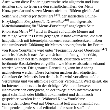
Auch wenn diese Erklärungsversuche sehr allgemein und kurz
gehalten sind, so legen sie den eigentlichen Kern des Mem-
Konzeptes dar und setzen Memes nicht mit Bildern gleich. Auf
[39]
Seiten wie
Internet for Beginners
, der satirischen Online-
[40]
Enzyklopädie
Encyclopedia Dramatica
und eigens als
Materialsammlung für "Meme-Forschung" angelegten Seite
[41]
KnowYourMeme
wird in Bezug auf digitale Memes auf
vielfältige Weise ins Detail gegangen. KnowYourMeme, die sich
hauptsächlich mit Internetphänomenen auseinandersetzen, haben
eine umfassende Erklärung für Memes hervorgebracht. Im Forum
[42]
von Know­YourMeme wird unter "Frequently Asked Questions"
zunächst klassisch nach Art von 4chan und funnyjunk erklärt,
worum es sich bei dem Begriff handelt. Zusätzlich werden
bestimmte Basiskriterien eingeführt, wie Memes als solche erkannt
werden können. Die genauen Darstellung kann im Anhang
nachgelesen werden. Diese Kriterien machen den adaptierten
Charakter des Memetischen deutlich. Es wird vor allem auf die
Verbreitung und vor allem die Form der Verbreitung Wert gelegt, die
im Internet - anders als in der richtigen Welt - ein besseres
Nachvollziehen ermöglicht, da der "Weg" eines Internet-Memes
quasi schriftlich oder bildlich dokumentiert und damit auch
gespeichert werden kann. Während KnowYourMeme
außerordentlichen Wert auf Objektivität legt und vorrangig von
"independent professional editorial and research staff and