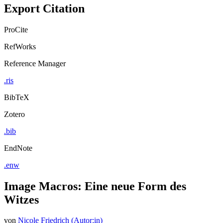
Export Citation
ProCite
RefWorks
Reference Manager
.ris
BibTeX
Zotero
.bib
EndNote
.enw
Image Macros: Eine neue Form des
Witzes
von
Nicole Friedrich (Autor:in)