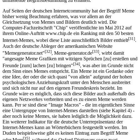
umfassende Begriffsbestimmung zu erhalten.
Auf Seiten der deutschen Internetcommunity hat der Begriff Meme
bisher wenig Beachtung erfahren, was vor allem an der
Gleichsetzung von Memes und Bildern deutlich wird. Die
Computer-Fachzeitschrift "Chip" veröffentlichte im Mai 2012 auf
ihrem Online-Auftritt www.chip.de ein Ranking mit den 50 besten
[31]
Internet-Memes, wobei diese Liste ausschließlich Bilder enthielt
.
Auch der deutsche Ableger der amerikanischen Website
[32]
[33]
"Memegenerator.net"
, Meme-generator.de
, wirbt damit
"angesagte Meme Grafiken mit witzigen Sprüchen [zu] erstellen und
[34]
Freunde [zum] lachen [zu] bringen"
, was aber im Grunde nicht
dem Sinn eines Memes entspricht. Ein Meme ist ein Gedanke oder
eine Idee, der oder die sich quasi "von allein" aufgrund der hohen
psychologischen Anziehungskraft unter den Menschen ausbreitet
und sich nicht nur auf den eigenen Freundeskreis bezieht. Im
Grunde wäre es möglich, dass sich diese Bilder auch außerhalb des
eigenen Netzwerkes verbreiten und es zu einem Meme werden
kann. Per se sind diese "Image Macros" - die im eigentlichen Sinne
eine Untergruppe von Internet-Memes darstellen (siehe Kapitel 4) -
aber noch keine Memes, sie haben lediglich die Möglichkeit dazu.
Ein weiterer Indikator für die deutsche Unterrepräsentanz der
Internet-Memes kann an Wörterbüchern festgestellt werden. Im
Duden beispielsweise gibt es keinen Eintrag zum Begriff Meme
[35]