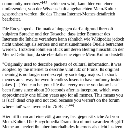
[43]
community members"
betrieben wird, kann hier von einer
umfassenden, von der Wissenschaft angehauchten Mem-Kultur
gesprochen werden, die das Thema Internet-Memes detailreich
bearbeitet.
Die Encyclopedia Dramatica hingegen darf aufgrund ihrer oft
vulgären Sprache und der Tatsache, dass jeder Benutzer des
Internets die Inhalte verändern kann (ähnlich wie Wikipedia) jedoch
nicht unbedingt als seriöse und ernst zunehmende Quelle betrachtet
werden. Trotzdem lohnt ein Blick auf deren Beitrag hinsichtlich der
Meme-Definition, da sie ebenfalls eine eigene Mem-Kultur darstellt:
"Originally used to describe packets of cultural information, it was
adopted by the internet to describe viral lulz or Frunz. Its original
meaning is no longer used except by sociology majors. In short,
memes are a way for even friendless losers to have unfunny inside
jokes. [...] You can bet your life that every meme you know hasn't
been funny since about 20 seconds after its inception, which was
approximately one billion years ago for all memes. This means you
is [sic!] dead crap and not cool because you weren't on the forum
[44]
where 'fail' was invented in 76 BC."
Hier trifft man auf eine völlig andere, fast gegensätzliche Art von
Mem-Kultur. Die Encyclopedia Dramatica nimmt zwar den Begriff
Meme an, negiert ihn aber innerhalb des Internets als nicht lustigen