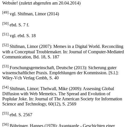
Website! (zuletzt abgerufen am 20.04.2014)
[49]
vgl. Shifman, Limor (2014)
[50]
ebd. S. 7 f.
[51]
vgl. ebd. S. 18
[52]
Shifman, Limor (2007): Memes in a Digital World. Reconciling
with a Conceptual Troublemaker. In: Journal of Computer-Mediated
Communication, Bd. 18, S. 187
[53]
Forschungsgemeinschaft, Deutsche (2013): Sicherung guter
wissenschaftlicher Praxis. Empfehlungen der Kommission. [S.l.]:
Wiley-Vch Verlag Gmbh, S. 40
[54]
Shifman, Limor; Thelwall, Mike (2009): Assessing Global
Diffusion with Web Memetics. The Spread and Evolution of
Poplular Joke. In: Journal of The American Society for Information
Science and Technology, 60(12), S. 2569
[55]
ebd. S. 2567
[56]
Böhringer, Hannes (1978): Avantgarde - Geschichten einer