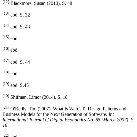
[12]
Blackmore, Susan (2010), S. 48
[13]
ebd. S. 32
[14]
ebd. S. 43
[15]
ebd.
[16]
ebd.
[17]
ebd. S. 44
[18]
ebd.
[19]
ebd. S.45
[20]
Shifman, Limor (2014), S. 18
[21]
O'Reilly, Tim (2007): What Is Web 2.0: Design Patterns and
Business Models for the Next Generation of Software.
In:
International Journal of Digital Economics No. 65 (March 2007): S.
18
[22]