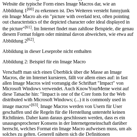
Website die typische Form eines Image Macros dar, wie an
[60]
Abbildung 1
zu erkennen ist. Des Weiteren versteht funnyjunk
ein Image Macro als ein "picture with overlaid text, often pointing
out characteristics of the depicted character oder ideal displayed in
[61]
the picture"
. Im Internet findet man zahllose Beispiele, die genau
diesem Format folgen oder minimal davon abweichen, wie etwa auf
[62]
Abbildung 2
.
Abbildung in dieser Leseprobe nicht enthalten
Abbildung 2: Beispiel für ein Image Macro
Verschafft man sich einen Überblick über die Masse an Image
Macros, die im Internet kursieren, fällt vor allem eines auf: in fast
allen Image Macros wird vorrangig die Schriftart "Impact" von
Microsoft Windows verwendet. Auch KnowYourMeme weist auf
diese Tatsache hin: "Impact is one of the Core fonts for the Web
distributed with Microsoft Windows; (...) it is commonly used in
[63]
image macros"
. Image Macros werden von Usern für User
geschaffen und die Regeln für die Herstellung untersteht keinen
Richtlinien. Daher kann daraus geschlossen werden, dass es ein
unausgesprochener Konsens in der Internetgemeinschaft darüber
herrscht, welches Format ein Image Macro aufweisen muss, um als
solches zu gelten. Generell nähern sich die Definitionen