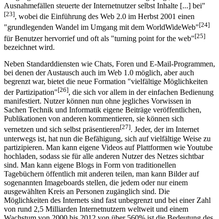
Ausnahmefällen steuerte der Internetnutzer selbst Inhalte [...] bei"
[23]
, wobei die Einführung des Web 2.0 im Herbst 2001 einen
[24]
"grundlegenden Wandel im Umgang mit dem WorldWideWeb"
[25]
für Benutzer hervorrief und oft als "turning point for the web"
bezeichnet wird.
Neben Standarddiensten wie Chats, Foren und E-Mail-Programmen,
bei denen der Austausch auch im Web 1.0 möglich, aber auch
begrenzt war, bietet die neue Formation "vielfältige Möglichkeiten
[26]
der Partizipation"
, die sich vor allem in der einfachen Bedienung
manifestiert. Nutzer können nun ohne jegliches Vorwissen in
Sachen Technik und Informatik eigene Beiträge veröffentlichen,
Publikationen von anderen kommentieren, sie können sich
[27]
vernetzen und sich selbst präsentieren
. Jeder, der im Internet
unterwegs ist, hat nun die Befähigung, sich auf vielfältige Weise zu
partizipieren. Man kann eigene Videos auf Plattformen wie Youtube
hochladen, sodass sie für alle anderen Nutzer des Netzes sichtbar
sind. Man kann eigene Blogs in Form von traditionellen
Tagebüchern öffentlich mit anderen teilen, man kann Bilder auf
sogenannten Imageboards stellen, die jedem oder nur einem
ausgewählten Kreis an Personen zugänglich sind. Die
Möglichkeiten des Internets sind fast unbegrenzt und bei einer Zahl
von rund 2,5 Milliarden Internetnutzern weltweit und einem
Wachstum von 2000 bis 2012 von über 560% ist die Bedeutung des