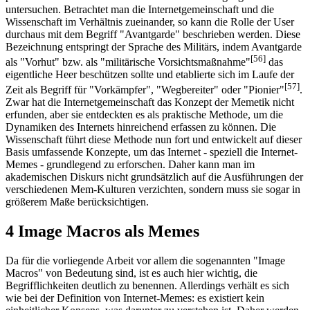
untersuchen. Betrachtet man die Internetgemeinschaft und die
Wissenschaft im Verhältnis zueinander, so kann die Rolle der User
durchaus mit dem Begriff "Avantgarde" beschrieben werden. Diese
Bezeichnung entspringt der Sprache des Militärs, indem Avantgarde
[56]
als "Vorhut" bzw. als "militärische Vorsichtsmaßnahme"
das
eigentliche Heer beschützen sollte und etablierte sich im Laufe der
[57]
Zeit als Begriff für "Vorkämpfer", "Wegbereiter" oder "Pionier"
.
Zwar hat die Internetgemeinschaft das Konzept der Memetik nicht
erfunden, aber sie entdeckten es als praktische Methode, um die
Dynamiken des Internets hinreichend erfassen zu können. Die
Wissenschaft führt diese Methode nun fort und entwickelt auf dieser
Basis umfassende Konzepte, um das Internet - speziell die Internet-
Memes - grundlegend zu erforschen. Daher kann man im
akademischen Diskurs nicht grundsätzlich auf die Ausführungen der
verschiedenen Mem-Kulturen verzichten, sondern muss sie sogar in
größerem Maße berücksichtigen.
4 Image Macros als Memes
Da für die vorliegende Arbeit vor allem die sogenannten "Image
Macros" von Bedeutung sind, ist es auch hier wichtig, die
Begrifflichkeiten deutlich zu benennen. Allerdings verhält es sich
wie bei der Definition von Internet-Memes: es existiert kein