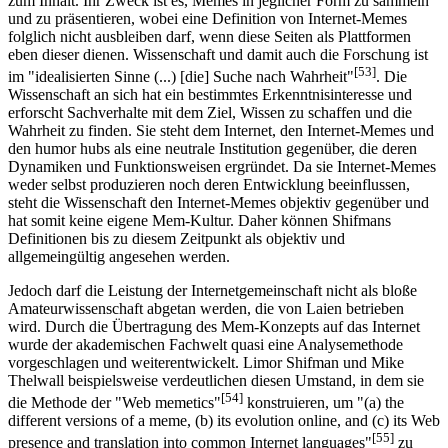
zum Inhalt. Ihr Zweck ist es, Memes in jeglicher Form zu sammeln
und zu präsentieren, wobei eine Definition von Internet-Memes
folglich nicht ausbleiben darf, wenn diese Seiten als Plattformen
eben dieser dienen. Wissenschaft und damit auch die Forschung ist
[53]
im "idealisierten Sinne (...) [die] Suche nach Wahrheit"
. Die
Wissenschaft an sich hat ein bestimmtes Erkenntnisinteresse und
erforscht Sachverhalte mit dem Ziel, Wissen zu schaffen und die
Wahrheit zu finden. Sie steht dem Internet, den Internet-Memes und
den humor hubs als eine neutrale Institution gegenüber, die deren
Dynamiken und Funktionsweisen ergründet. Da sie Internet-Memes
weder selbst produzieren noch deren Entwicklung beeinflussen,
steht die Wissenschaft den Internet-Memes objektiv gegenüber und
hat somit keine eigene Mem-Kultur. Daher können Shifmans
Definitionen bis zu diesem Zeitpunkt als objektiv und
allgemeingültig angesehen werden.
Jedoch darf die Leistung der Internetgemeinschaft nicht als bloße
Amateurwissenschaft abgetan werden, die von Laien betrieben
wird. Durch die Übertragung des Mem-Konzepts auf das Internet
wurde der akademischen Fachwelt quasi eine Analysemethode
vorgeschlagen und weiterentwickelt. Limor Shifman und Mike
Thelwall beispielsweise verdeutlichen diesen Umstand, in dem sie
[54]
die Methode der "Web memetics"
konstruieren, um "(a) the
different versions of a meme, (b) its evolution online, and (c) its Web
[55]
presence and translation into common Internet languages"
zu