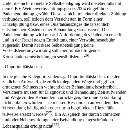
Unter die nicht-monetäre Selbstbeteiligung wird die ebenfalls mit
dem GKV-Wettbewerbsstärkungsgesetz 2004 eingeführte
Patientenquittung gezählt. Diese ist nicht mit einer direkten Zahlung
verbunden, soll jedoch dem Versicherten in Form einer
Einzelquittung bzw. eines Quartalsauszuges die tatsächlich
entstandenen Kosten seiner Behandlung visualisieren. Die
Patientenquittung wird nur auf Anforderung des Patienten erstellt
und in der Regel gegen Entrichtung einer Verwaltungsgebühr
zugestellt. Damit hat diese Selbstbeteiligung keine
Vorfeldsteuerungswirkung soll aber für nachfolgende
[26]
Konsultationsentscheidungen sensibilisieren
.
- Opportunitätskosten
In die gleiche Kategorie zählen s.g. Opportunitätskosten, die den
zeitlichen Aufwand, die zurückzulegenden Wege und ggf. zu
ertragenen Schmerzen während einer Behandlung beschreiben.
Versicherte müssen für Diagnostik und Behandlung Zeit aufwenden
und Wege zu den Behandlern zurücklegen, die ohne Erkrankung
nicht anfallen würden – sie müssen Ressourcen aufwenden, deren
Verwendung häufig nicht oder nur in begründeten Einzelfällen
[27]
teilweise ersetzt werden
. Ein Ausgleich der durch Schmerzen
und/oder Nebenwirkungen der Behandlung eingeschränkten
[28]
Lebensqualität erfolgt nicht
.