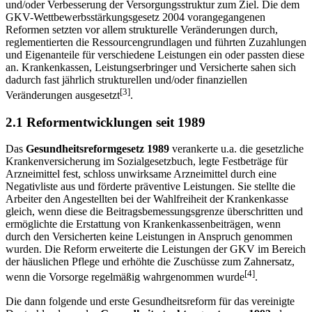
und/oder Verbesserung der Versorgungsstruktur zum Ziel. Die dem
GKV-Wettbewerbsstärkungsgesetz 2004 vorangegangenen
Reformen setzten vor allem strukturelle Veränderungen durch,
reglementierten die Ressourcengrundlagen und führten Zuzahlungen
und Eigenanteile für verschiedene Leistungen ein oder passten diese
an. Krankenkassen, Leistungserbringer und Versicherte sahen sich
dadurch fast jährlich strukturellen und/oder finanziellen
[3]
Veränderungen ausgesetzt
.
2.1 Reformentwicklungen seit 1989
Das
Gesundheitsreformgesetz 1989
verankerte u.a. die gesetzliche
Krankenversicherung im Sozialgesetzbuch, legte Festbeträge für
Arzneimittel fest, schloss unwirksame Arzneimittel durch eine
Negativliste aus und förderte präventive Leistungen. Sie stellte die
Arbeiter den Angestellten bei der Wahlfreiheit der Krankenkasse
gleich, wenn diese die Beitragsbemessungsgrenze überschritten und
ermöglichte die Erstattung von Krankenkassenbeiträgen, wenn
durch den Versicherten keine Leistungen in Anspruch genommen
wurden. Die Reform erweiterte die Leistungen der GKV im Bereich
der häuslichen Pflege und erhöhte die Zuschüsse zum Zahnersatz,
[4]
wenn die Vorsorge regelmäßig wahrgenommen wurde
.
Die dann folgende und erste Gesundheitsreform für das vereinigte