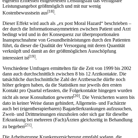
eigenem Ermessen eingetretenen Leistungsfall das verfügbare
Leistungsangebot größtmöglich und mit nur wenig
[18]
Kostenbewusstsein aus
.
Dieser Effekt wird auch als „ex post Moral Hazard“ beschrieben –
der durch die Informationsasymmetrien zwischen Patient und Arzt
bedingt wird und in der Konsequenz zur überproportionalen
Inanspruchnahme von Gesundheitsleistungen durch den Patienten
führt, da dieser die Qualität der Versorgung mit deren Quantität
verknüpft und damit an der größtmöglichen Ausschöpfung
[19]
interessiert ist
.
Verschiedene Umfragen ermittelten für die Zeit von 1999 bis 2002
dann auch durchschnittlich zwischen 8 bis 12 Arztkontakte. Die
tatsächliche durchschnittliche Zahl der Arztbesuche dürfte noch
höher gelegen haben, da die Statistiken nur jeweils den ersten
Kontakt pro Quartal erfassten, die Folgekontakte hingegen wurden
[20]
nicht als neue Konsultation gewertet
. Die Versicherten waren bis
dato in keiner Weise daran gehindert, Allgemein- und Fachärzte
auch bei (eigentherapierbaren) Bagatellerkrankungen aufzusuchen,
Zweit- und Drittmeinungen einzuholen oder sich gar für dieselbe
Erkrankung bei mehreren (Fach)Ärzten gleichzeitig in Behandlung
[21]
zu begeben
.
Die Arbeitsgruppe Krankenversicherung empfahl sodann, die