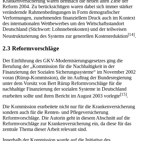
Krankenversicherung waren demnach die neuen alten Ziele der
Reform 2004. Zu berücksichtigen waren dabei sich immer stärker
verändernde Rahmenbedingungen in Form demografischer
Verformungen, zunehmenden finanziellem Druck auch im Kontext
des internationalen Wettbewerbes um den Wirtschaftsstandort
Deutschland (Stichwort: Lohnnebenkosten) und der teilweisen
[14]
Neustrukturierung des Systems zur generellen Kostenreduktion
.
2.3 Reformvorschläge
Der Einführung des GKV-Modernisierungsgesetzes ging die
Berufung der „Kommission für die Nachhaltigkeit in der
Finanzierung der Sozialen Sicherungssysteme“ im November 2002
voran (Rürup-Kommission), die im Auftrag der Bundesregierung
unter dem Vorsitz von Bert Rürup Reformvorschläge für die
nachhaltige Finanzierung der sozialen Systeme in Deutschland
[15]
erarbeiten sollte und ihren Bericht im August 2003 vorlegte
.
Die Kommission erarbeitete nicht nur für die Krankenversicherung
sondern auch für die Renten- und Pflegeversicherung
Reformvorschläge. Die Autorin geht in diesem Abschnitt auf die
Reformvorschläge zur Krankenversicherung ein, da diese für das
zentrale Thema dieser Arbeit relevant sind.
Innerhalb der Kommission wurde auf die Initiative des