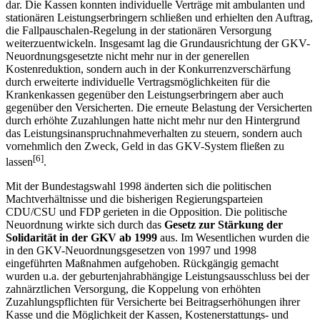
dar. Die Kassen konnten individuelle Verträge mit ambulanten und
stationären Leistungserbringern schließen und erhielten den Auftrag,
die Fallpauschalen-Regelung in der stationären Versorgung
weiterzuentwickeln. Insgesamt lag die Grundausrichtung der GKV-
Neuordnungsgesetzte nicht mehr nur in der generellen
Kostenreduktion, sondern auch in der Konkurrenzverschärfung
durch erweiterte individuelle Vertragsmöglichkeiten für die
Krankenkassen gegenüber den Leistungserbringern aber auch
gegenüber den Versicherten. Die erneute Belastung der Versicherten
durch erhöhte Zuzahlungen hatte nicht mehr nur den Hintergrund
das Leistungsinanspruch­nahmeverhalten zu steuern, sondern auch
vornehmlich den Zweck, Geld in das GKV-System fließen zu
[6]
lassen
.
Mit der Bundestagswahl 1998 änderten sich die politischen
Machtverhältnisse und die bisherigen Regierungsparteien
CDU/CSU und FDP gerieten in die Opposition. Die politische
Neuordnung wirkte sich durch das
Gesetz zur Stärkung der
Solidarität in der GKV ab 1999
aus. Im Wesentlichen wurden die
in den GKV-Neuordnungsgesetzen von 1997 und 1998
eingeführten Maßnahmen aufgehoben. Rückgängig gemacht
wurden u.a. der geburtenjahrabhängige Leistungsausschluss bei der
zahnärztlichen Versorgung, die Koppelung von erhöhten
Zuzahlungspflichten für Versicherte bei Beitragserhöhungen ihrer
Kasse und die Möglichkeit der Kassen, Kostenerstattungs- und