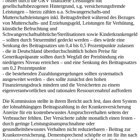
- bisher durch die GKV finanzierte Leistungen mit
gesellschaftsbezogenen Hintergrund, s.g. versicherungsfremde
Leistungen – hierzu zählen u.a. Schwangerschafts-und
Mutterschaftsleistungen inkl. Beitragsfreiheit während des Bezuges
von Mutterschafts- und Erziehungsgeld, Leistungen für Verhütung,
künstliche Befruchtung und
Schwangerschaftsabbrüche/Sterilisationen sowie Kinderkrankengeld
– sollten durch Steuermittel gedeckt werden – dies würde eine
Senkung des Beitragssatzes um 0,4 bis 0,5 Prozentpunkte zulassen
- die in Deutschland überdurchschnittlich hohen Preise für
Generikapräparate sollten durch Wegfall der Preisbindung ein
niedrigeres Niveau erreichen – und eine Senkung des Beitragssatzes
um 0,2 Prozentpunkte
- die bestehenden Zuzahlungsregelungen sollten systematisch
ausgeweitet werden – dies sollte zunächst den hohen
Finanzierungsdruck mindern und die Versicherten zu einem
eigenverantwortlichen und rationalen Ressourcenabruf auffordern
Die Kommission stellte in ihrem Bericht auch fest, dass dem System
der lohnabhängigen Beitragszahlung in der Krankenversicherung
Anreize für ein kostenbewusstes Anspruchsverhalten seitens der
Verbraucher fehlten. Der Versicherte zahlte monatlich einen festen -
durch geringe Leistungsinanspruchnahme oder
gesundheitsbewusstes Verhalten nicht reduzierbaren - Beitrag zur
Krankenversicherung. Dementsprechend schöpfte er im für ihn nach