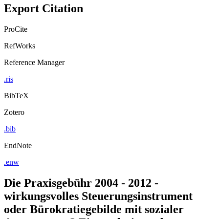
Export Citation
ProCite
RefWorks
Reference Manager
.ris
BibTeX
Zotero
.bib
EndNote
.enw
Die Praxisgebühr 2004 - 2012 -
wirkungsvolles Steuerungsinstrument
oder Bürokratiegebilde mit sozialer