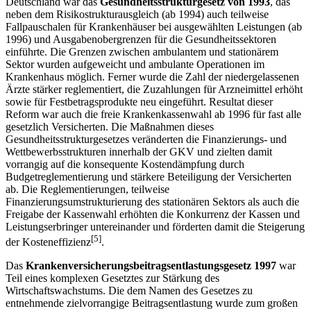
Deutschland war das
Gesundheitsstrukturgesetz von 1993
, das
neben dem Risikostrukturausgleich (ab 1994) auch teilweise
Fallpauschalen für Krankenhäuser bei ausgewählten Leistungen (ab
1996) und Ausgabenobergrenzen für die Gesundheitssektoren
einführte. Die Grenzen zwischen ambulantem und stationärem
Sektor wurden aufgeweicht und ambulante Operationen im
Krankenhaus möglich. Ferner wurde die Zahl der niedergelassenen
Ärzte stärker reglementiert, die Zuzahlungen für Arzneimittel erhöht
sowie für Festbetragsprodukte neu eingeführt. Resultat dieser
Reform war auch die freie Krankenkassenwahl ab 1996 für fast alle
gesetzlich Versicherten. Die Maßnahmen dieses
Gesundheitsstrukturgesetzes veränderten die Finanzierungs- und
Wettbewerbsstrukturen innerhalb der GKV und zielten damit
vorrangig auf die konsequente Kostendämpfung durch
Budgetreglementierung und stärkere Beteiligung der Versicherten
ab. Die Reglementierungen, teilweise
Finanzierungsumstrukturierung des stationären Sektors als auch die
Freigabe der Kassenwahl erhöhten die Konkurrenz der Kassen und
Leistungserbringer untereinander und förderten damit die Steigerung
[5]
der Kosteneffizienz
.
Das
Krankenversicherungsbeitragsentlastungsgesetz 1997
war
Teil eines komplexen Gesetztes zur Stärkung des
Wirtschaftswachstums. Die dem Namen des Gesetzes zu
entnehmende zielvorrangige Beitragsentlastung wurde zum großen