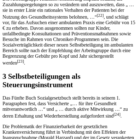
Zuzahlungsregelungen so zu verändern und auszuweiten, dass „ …
sie in erster Linie ein rationales Verhalten der Patienten bei der
[22]
Nutzung des Gesundheitssystems belohnen, …“
, und schlägt
vor, für das Aufsuchen einer ambulanten Praxis eine Gebühr von 15
€ zu erheben. Davon ausgenommen sollten nur Kinder,
unfallbedingte Konsultationen und Präventionsmaßnahmen sowie
Besuche im Rahmen von Chroniker-Programmen sein. Die
Sozialverträglichkeit dieser neuen Selbstbeteiligung im ambulanten
Bereich sollte nach der Empfehlung der Arbeitsgruppe durch eine
Begrenzung der Gebühr pro Kopf und Jahr sichergestellt
[23]
werden
.
3 Selbstbeteiligungen als
Steuerungsinstrument
Das Fünfte Buch Sozialgesetzbuch stellt bereits in seinem 1.
Paragraphen fest, dass Versicherte „… für ihre Gesundheit
mitverantwortlich …“ und „ … durch aktive Mitwirkung …“ zu
[24]
deren Erhaltung und Wiederherstellung aufgefordert sind
.
Die Problematik der Finanzierbarkeit der gesetzlichen
Krankenversicherung führt in Verbindung mit den Effekten der
Inanspruchnahme (Morald Harzard) und der im Gesetz verankerten