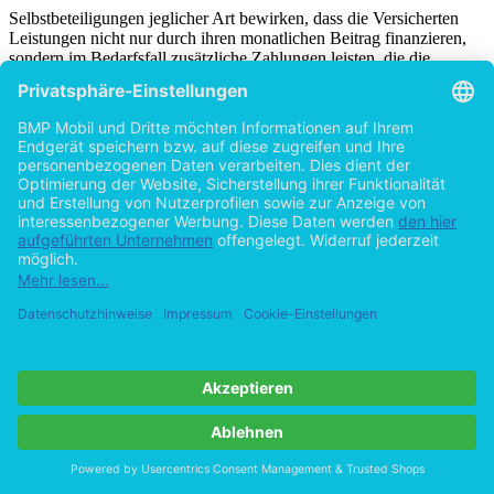
Selbstbeteiligungen jeglicher Art bewirken, dass die Versicherten
Leistungen nicht nur durch ihren monatlichen Beitrag finanzieren,
sondern im Bedarfsfall zusätzliche Zahlungen leisten, die die
Ausgabenseite der gesetzlichen Krankenversicherung entlasten. Die
Kostenlast wird durch Selbstbeteiligungen zu Ungunsten der
Versicherten verschoben. Dies steht dem Gedanken der paritätischen
Finanzierung grundsätzlich entgegen, wird jedoch als notwendig
erachtet, um die ausreichende Finanzierung des Systems unter
Berücksichtigung der sozialpolitischen Zusammenhänge
[44]
sicherstellen zu können
.
Die markanten finanziellen Defizite der GKV in den Jahren vor dem
GKV-Wettbewerbs­stärkungsgesetz 2004 bestätigten eine sich
zuspitzende Finanzsituation seitens der Kassen u.a. bedingt durch
stetig steigende Gesundheitsausgaben. Betrugen diese 2001 noch
[45]
2.680 € pro Kopf waren es im Jahr 2003 bereits 2.840 €
.
Abb. 3: Gesundheitsausgaben je Einwohner in €
Abbildung in dieser Leseprobe nicht enthalten
Quelle: eigene Darstellung nach Statistisches Bundesamt 2013.
Die entlastende Funktion der Zuzahlungen zeigte sich in der
Finanzentwicklung nach der Einführung der neuen