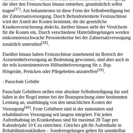
die über den Festzuschuss hinaus entstehen, grundsätzlich selbst
[37]
tragen
. Am bekanntesten ist diese Form der Selbstbeteiligung bei
der Zahnersatzversorgung. Durch Befundorientierte Festzuschüsse
wird der Anteil der Kosten bestimmt, die die gesetzliche
Krankenversicherung abdeckt, darüber hinaus steht der Versicherte
für die Kosten ein. Durch verschiedene Härtefallregelungen werden
einkommensschwache Personenkreise bei der Zahnersatzversorgung
[38]
zusätzlich unterstützt
.
Darüber hinaus haben Festzuschüsse zunehmend im Bereich der
Arzneimittelversorgung an Bedeutung gewonnen, sind aber auch in
der teils kostenintensiven Hilfsmittelversorgung für z. Bsp.
[39]
Hörgeräte, Perücken oder Pflegebetten anzutreffen
.
- Pauschale Gebühr
Pauschale Gebühren stellen eine absolute Selbstbeteiligung dar und
fallen in der Regel immer bei der Beanspruchung einer bestimmten
Leistung an, unabhängig von den tatsächlichen Kosten der
[40]
Versorgung
. Feste Gebühren sind in der stationären und
rehabilitativen Versorgung seit langem integriert. Für jeden
Aufenthaltstag im Krankenhaus sind für maximal 28 Tage pro
Kalenderjahr 10 € zu entrichten. Gleiches gilt für Aufenthalte in
Rehabilitationskliniken – Sonderregelungen gelten für unmittelbar