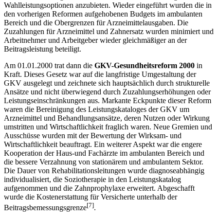
Wahlleistungsoptionen anzubieten. Wieder eingeführt wurden die in
den vorherigen Reformen aufgehobenen Budgets im ambulanten
Bereich und die Obergrenzen für Arzneimittelausgaben. Die
Zuzahlungen für Arzneimittel und Zahnersatz wurden minimiert und
Arbeitnehmer und Arbeitgeber wieder gleichmäßiger an der
Beitragsleistung beteiligt.
Am 01.01.2000 trat dann die
GKV-Gesundheitsreform 2000
in
Kraft. Dieses Gesetz war auf die langfristige Umgestaltung der
GKV ausgelegt und zeichnete sich hauptsächlich durch strukturelle
Ansätze und nicht überwiegend durch Zuzahlungserhöhungen oder
Leistungseinschränkungen aus. Markante Eckpunkte dieser Reform
waren die Bereinigung des Leistungskataloges der GKV um
Arzneimittel und Behandlungsansätze, deren Nutzen oder Wirkung
umstritten und Wirtschaftlichkeit fraglich waren. Neue Gremien und
Ausschüsse wurden mit der Bewertung der Wirksam- und
Wirtschaftlichkeit beauftragt. Ein weiterer Aspekt war die engere
Kooperation der Haus-und Fachärzte im ambulanten Bereich und
die bessere Verzahnung von stationärem und ambulantem Sektor.
Die Dauer von Rehabilitationsleitungen wurde diagnoseabhängig
individualisiert, die Soziotherapie in den Leistungskatalog
aufgenommen und die Zahnprophylaxe erweitert. Abgeschafft
wurde die Kostenerstattung für Versicherte unterhalb der
[7]
Beitragsbemessungsgrenze
.