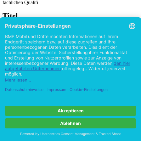
fachlichen Qualifi
Titel
Wahlrechte in der Rechnungslegung nach
IAS/IFRS
Darstellung anhand ausgewählter Standards
von
Kathrin V. Huszar (Autor:in)
2015
©2009
Bachelorarbeit
57 Seiten
Hilfe/FAQ
Impressum
Datenschutz
AGB
Vertrag widerrufen
Zur Desktop-Version
Copyright ©Imprint in der Bedey & Thoms Media GmbH
powered
by
Open Publishing
Cookie-Einstellungen