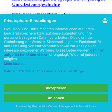
Umsatzsteuergeschichte
von
Lisanne Leder (Autor:in)
2015
©2014
Bachelorarbeit
58 Seiten
Hilfe/FAQ
Impressum
Datenschutz
AGB
Vertrag widerrufen
Zur Desktop-Version
Copyright ©Imprint in der Bedey & Thoms Media GmbH
powered
by
Open Publishing
Cookie-Einstellungen