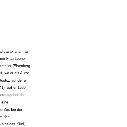
ad castellana más
iner Frau Leonor
steller (Eisenberg
f, wo er als Autor
ustiz, auf der er
), trat er 1569 ­
Herausgeber des
h eine
e Zeit bei der
em der
n einziges Kind,