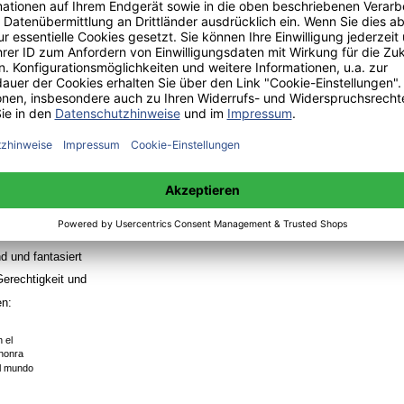
Der sagenhafte Ritter
re" Cervantes sich
namen wie
la Mancha"
 die den gesamten
t werden ­ lebt
en Kapitel
chteten findet
üre von
rzado caballero
d und fantasiert
Gerechtigkeit und
en:
 el
 honra
el mundo