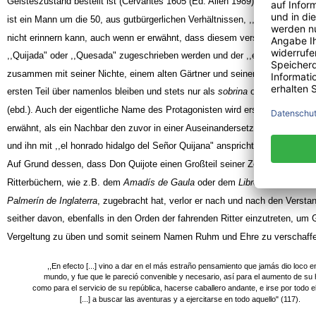
Geisteszustand bestellt ist (Cervantes 1605 (Ed. Allen 1989), S.113)
: 
ist ein Mann um die 50, aus gutbürgerlichen Verhältnissen, ,,de cuyo nomb
nicht erinnern kann, auch wenn er erwähnt, dass diesem verschiedene Bei
,,Quijada" oder ,,Quesada" zugeschrieben werden und der ,,en un lugar de 
zusammen mit seiner Nichte, einem alten Gärtner und seiner Haushälterin ­
ersten Teil über namenlos bleiben und stets nur als
sobrina
oder
ama
genann
(ebd.). Auch der eigentliche Name des Protagonisten wird erstmals im fünft
erwähnt, als ein Nachbar den zuvor in einer Auseinandersetzung übel Zugeri
und ihn mit ,,el honrado hidalgo del Señor Quijana" anspricht (146).
Auf Grund dessen, dass Don Quijote einen Großteil seiner Zeit mit der Lekt
Ritterbüchern, wie z.B. dem
Amadís de Gaula
oder dem
Libro del muy esfo
Palmerín de Inglaterra
, zugebracht hat, verlor er nach und nach den Verstan
seither davon, ebenfalls in den Orden der fahrenden Ritter einzutreten, um 
Vergeltung zu üben und somit seinem Namen Ruhm und Ehre zu verschaff
,,En efecto [...] vino a dar en el más estraño pensamiento que jamás dio loco en
mundo, y fue que le pareció convenible y necesario, así para el aumento de su
como para el servicio de su república, hacerse caballero andante, e irse por todo 
[...] a buscar las aventuras y a ejercitarse en todo aquello" (117).