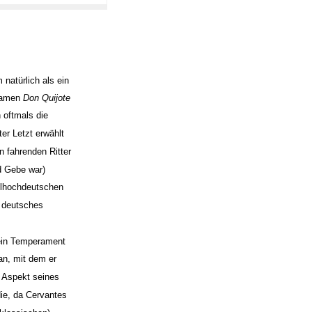
 natürlich als ein
Namen
Don Quijote
 oftmals die
er Letzt erwählt
n fahrenden Ritter
d Gebe war)
elhochdeutschen
s deutsches
sein Temperament
lan, mit dem er
r Aspekt seines
die, da Cervantes