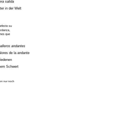
era
salida
er in der Welt
efecto su
ardanza,
ones que
alleros
andantes
alores de la andante
hiedenen
inem Schwert
den nur noch