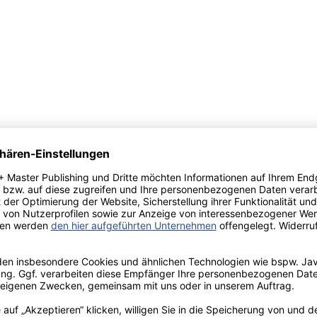
 hidalgo don
nen