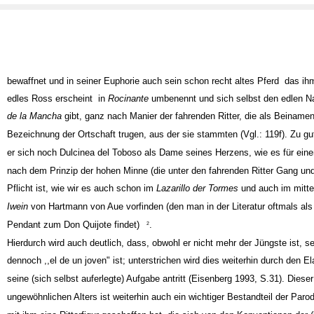
bewaffnet und in seiner Euphorie auch sein schon recht altes Pferd ­ das ihm
edles Ross erscheint ­ in
Rocinante
umbenennt und sich selbst den edlen 
de la Mancha
gibt, ganz nach Manier der fahrenden Ritter, die als Beinamen
Bezeichnung der Ortschaft trugen, aus der sie stammten (Vgl.: 119f). Zu gut
er sich noch Dulcinea del Toboso als Dame seines Herzens, wie es für eine
nach dem Prinzip der hohen Minne (die unter den fahrenden Ritter Gang un
Pflicht ist, wie wir es auch schon im
Lazarillo der Tormes
und auch im mitt
Iwein
von Hartmann von Aue vorfinden (den man in der Literatur oftmals al
Pendant zum Don Quijote findet)
.
2
Hierdurch wird auch deutlich, dass, obwohl er nicht mehr der Jüngste ist, 
dennoch ,,el de un joven" ist; unterstrichen wird dies weiterhin durch den E
seine (sich selbst auferlegte) Aufgabe antritt (Eisenberg 1993, S.31). Diese
ungewöhnlichen Alters ist weiterhin auch ein wichtiger Bestandteil der Paro