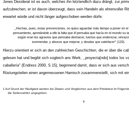
Jenes Desiderat ist es auch, welches ihn letztendlich dazu drängt, zur
prim
aufzubrechen; er ist davon überzeugt, dass sein Handeln als ehrenvoller Ritt
erwartet würde und nicht länger aufgeschoben werden dürfe:
,,Hechas, pues, estas prevenciones, no quiso aguardar más tiempo a poner en el 
pensamiento, apretándole a ello la falta que él pensaba que hacía en el mundo su t
según eran los agravios que pensaba deshacer, tuertos que enderezar, sinraz
eunmendar, y abusos que mejorar, y deudas que satisfacer" (120).
Hierzu orientiert er sich an den zahlreichen Geschichten, die er über die
cab
gelesen hat und begibt sich sogleich ans Werk, ,,proyecta[ndo] todos los v
caballería" (Endress 2000, S.15), beginnend damit, dass er sich aus versc
Rüstungsteilen einen angemessenen Harnisch zusammenstellt, sich mit e
1 Auf Grund der Häufigkeit werden bei Zitaten und Vergleichen aus dem Primärtext im Folgen
die Seitenzahlen angegeben.
9