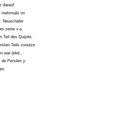
z darauf
2 mehrmals im
.: Neuschäfer
es seine v.a.
 Teil des Quijote,
rsten Teils zunutze
n war (ebd.,
 de Persiles y
en.