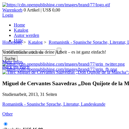
Warenkorb
0 Artikel | US$ 0,00
Login
Home
Katalog
Autor werden
Hilfe
Homepage
>
Katalog
>
Romanistik - Spanische Sprache, Literatur,
Veröffentliche auch du deine Arbeit – es ist ganz einfach!
Suche
Mehr Infos
Blick ins Buch
Miguel de Cervantes Saavedras „Don Quijote de la Ma
Studienarbeit, 2013, 31 Seiten
Romanistik - Spanische Sprache, Literatur, Landeskunde
Other