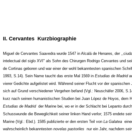
II. Cervantes ­ Kurzbiographie
Miguel de Cervantes Saavedra wurde 1547 in Alcalá de Henares, der ,,ciud
intelectual del siglo XVI" als Sohn des Chirurgen Rodrigo Cervantes und se
de Cortinas geboren und war einer der wohl bekanntesten spanischen Schrift
1993, S.14). Sein Name taucht das erste Mal 1569 in
Estudias de Madrid
au
vierer Gedichte aufgelistet wird. Während seiner Flucht vor der spanischen J
sich auf Grund verschiedener Vergehen befand (Vgl.: Neuschäfer 2006, S.141
kurz nach seinen humanistischen Studien bei Juan López de Hoyos, dem 
Estudias de Madrid
­ der Marine bei, wo er in der Schlacht bei Lepanto durc
Schusswunde die Beweglichkeit seiner linken Hand verlor; 1575 endete sein
Marine (Vgl.: Ebd.). 1585 publizierte er den ersten Teil von
La Galatea
­ ein
wahrscheinlich bekanntesten
novelas pastoriles
­ nur ein Jahr, nachdem sei