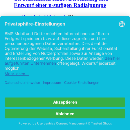
Entwurf einer n-stufigen Radialpumpe
von
Resul Erdagi (Autor:in)
2015
©2012
Bachelorarbeit
90 Seiten
Hilfe/FAQ
Impressum
Datenschutz
AGB
Vertrag widerrufen
Zur Desktop-Version
Copyright ©Imprint in der Bedey & Thoms Media GmbH
powered
by
Open Publishing
Cookie-Einstellungen