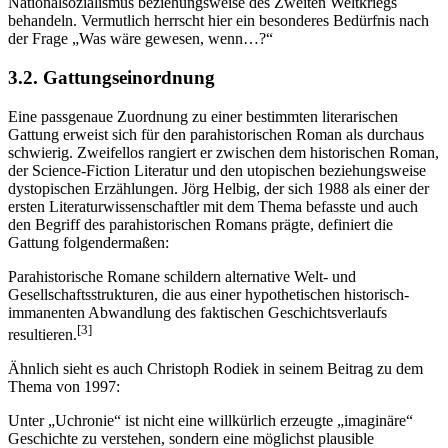
Nationalsozialismus beziehungsweise des Zweiten Weltkriegs
behandeln. Vermutlich herrscht hier ein besonderes Bedürfnis nach
der Frage „Was wäre gewesen, wenn…?“
3.2. Gattungseinordnung
Eine passgenaue Zuordnung zu einer bestimmten literarischen
Gattung erweist sich für den parahistorischen Roman als durchaus
schwierig. Zweifellos rangiert er zwischen dem historischen Roman,
der Science-Fiction Literatur und den utopischen beziehungsweise
dystopischen Erzählungen. Jörg Helbig, der sich 1988 als einer der
ersten Literaturwissenschaftler mit dem Thema befasste und auch
den Begriff des parahistorischen Romans prägte, definiert die
Gattung folgendermaßen:
Parahistorische Romane schildern alternative Welt- und
Gesellschaftsstrukturen, die aus einer hypothetischen historisch-
immanenten Abwandlung des faktischen Geschichtsverlaufs
[3]
resultieren.
Ähnlich sieht es auch Christoph Rodiek in seinem Beitrag zu dem
Thema von 1997:
Unter „Uchronie“ ist nicht eine willkürlich erzeugte „imaginäre“
Geschichte zu verstehen, sondern eine möglichst plausible