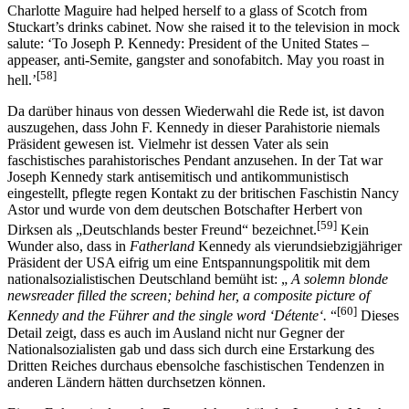
Charlotte Maguire had helped herself to a glass of Scotch from
Stuckart’s drinks cabinet. Now she raised it to the television in mock
salute: ‘To Joseph P. Kennedy: President of the United States –
appeaser, anti-Semite, gangster and sonofabitch. May you roast in
[58]
hell.’
Da darüber hinaus von dessen Wiederwahl die Rede ist, ist davon
auszugehen, dass John F. Kennedy in dieser Parahistorie niemals
Präsident gewesen ist. Vielmehr ist dessen Vater als sein
faschistisches parahistorisches Pendant anzusehen. In der Tat war
Joseph Kennedy stark antisemitisch und antikommunistisch
eingestellt, pflegte regen Kontakt zu der britischen Faschistin Nancy
Astor und wurde von dem deutschen Botschafter Herbert von
[59]
Dirksen als „Deutschlands bester Freund“ bezeichnet.
Kein
Wunder also, dass in
Fatherland
Kennedy als vierundsiebzigjähriger
Präsident der USA eifrig um eine Entspannungspolitik mit dem
nationalsozialistischen Deutschland bemüht ist: „
A solemn blonde
newsreader filled the screen; behind her, a composite picture of
[60]
Kennedy and the Führer and the single word ‘Détente‘.
“
Dieses
Detail zeigt, dass es auch im Ausland nicht nur Gegner der
Nationalsozialisten gab und dass sich durch eine Erstarkung des
Dritten Reiches durchaus ebensolche faschistischen Tendenzen in
anderen Ländern hätten durchsetzen können.