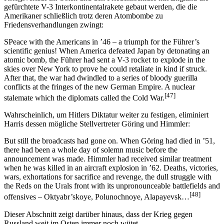
gefürchtete V-3 Interkontinentalrakete gebaut werden, die die
Amerikaner schließlich trotz deren Atombombe zu
Friedensverhandlungen zwingt:
SPeace with the Americans in ’46 – a triumph for the Führer’s
scientific genius! When America defeated Japan by detonating an
atomic bomb, the Führer had sent a V-3 rocket to explode in the
skies over New York to prove he could retaliate in kind if struck.
After that, the war had dwindled to a series of bloody guerilla
conflicts at the fringes of the new German Empire. A nuclear
[47]
stalemate which the diplomats called the Cold War.
Wahrscheinlich, um Hitlers Diktatur weiter zu festigen, eliminiert
Harris dessen mögliche Stellvertreter Göring und Himmler:
But still the broadcasts had gone on. When Göring had died in ’51,
there had been a whole day of solemn music before the
announcement was made. Himmler had received similar treatment
when he was killed in an aircraft explosion in ’62. Deaths, victories,
wars, exhortations for sacrifice and revenge, the dull struggle with
the Reds on the Urals front with its unpronounceable battlefields and
[48]
offensives – Oktyabr’skoye, Polunochnoye, Alapayevsk…
Dieser Abschnitt zeigt darüber hinaus, dass der Krieg gegen
Russland weit im Osten immer noch wütet.