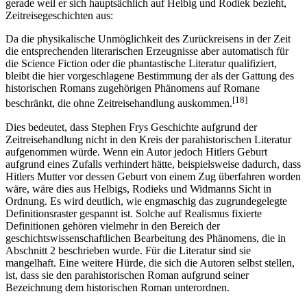
gerade weil er sich hauptsächlich auf Helbig und Rodiek bezieht,
Zeitreisegeschichten aus:
Da die physikalische Unmöglichkeit des Zurückreisens in der Zeit
die entsprechenden literarischen Erzeugnisse aber automatisch für
die Science Fiction oder die phantastische Literatur qualifiziert,
bleibt die hier vorgeschlagene Bestimmung der als der Gattung des
historischen Romans zugehörigen Phänomens auf Romane
[18]
beschränkt, die ohne Zeitreisehandlung auskommen.
Dies bedeutet, dass Stephen Frys Geschichte aufgrund der
Zeitreisehandlung nicht in den Kreis der parahistorischen Literatur
aufgenommen würde. Wenn ein Autor jedoch Hitlers Geburt
aufgrund eines Zufalls verhindert hätte, beispielsweise dadurch, dass
Hitlers Mutter vor dessen Geburt von einem Zug überfahren worden
wäre, wäre dies aus Helbigs, Rodieks und Widmanns Sicht in
Ordnung. Es wird deutlich, wie engmaschig das zugrundegelegte
Definitionsraster gespannt ist. Solche auf Realismus fixierte
Definitionen gehören vielmehr in den Bereich der
geschichtswissenschaftlichen Bearbeitung des Phänomens, die in
Abschnitt 2 beschrieben wurde. Für die Literatur sind sie
mangelhaft. Eine weitere Hürde, die sich die Autoren selbst stellen,
ist, dass sie den parahistorischen Roman aufgrund seiner
Bezeichnung dem historischen Roman unterordnen.