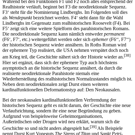
Während bei den Funktionen F1 und F2 noch alles entsprechend der
Realhistorie verläuft, beginnt bei F3 die neodirektionale Sequenz.
F3‘ steht für die Nominierung Lindberghs. Im Folgenden soll dies
als
Wendepunkt
bezeichnet werden. F4‘ steht dann für die Wahl
Lindberghs im Gegensatz zum realhistorischen Roosevelt (F4). Bei
F5‘ zeigt sich eine weitere Spielform des parahistorischen Romans.
Die neodirektionale Sequenz kann nämlich entweder
permanent
(F6‘, F7‘, etc.) weitergeführt werden oder sich
ephemer
(F6‘‘, F7‘‘)
der historischen Sequenz wieder annähern. In Roths Roman wird
der ephemere Typ realisiert, die USA nehmen verspätet doch noch
[38]
am Krieg teil, die Geschichte nähert sich der Historie wieder an.
Hier sei ergänzt, dass sich der ephemere Typ auch höchstens
asymptotisch an die historische Sequenz annähert, da durch die
realisierte neodirektionale Parahistorie niemals eine
Wiederherstellung des realhistorischen Normalzustandes möglich ist.
Neben dem neodirektionalen zeigt Durst einen weiteren
kardinalfunktionellen Deformationstyp auf: Den Neokausalen.
Bei der neokausalen kardinalfunktionellen Verfremdung der
historischen Sequenz geht es nicht darum, der Geschichte eine neue
Verlaufsrichtung, sondern ihr eine neue Begründung zu geben.
Aufgrund von beispielsweise Geheimorganisationen,
Außerirdischen oder Drogen wird neu erklärt, warum sich die
[39]
Geschichte so und nicht anders abgespielt hat.
Als Beispiele
nennt Durst Kurt Voneguts
The Sirens of Titan
und
Sankt Petri-