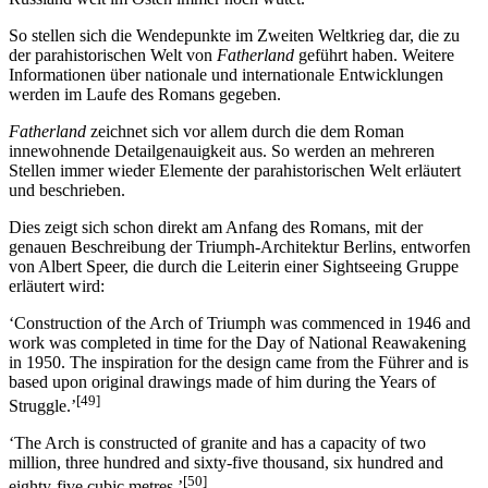
So stellen sich die Wendepunkte im Zweiten Weltkrieg dar, die zu
der parahistorischen Welt von
Fatherland
geführt haben. Weitere
Informationen über nationale und internationale Entwicklungen
werden im Laufe des Romans gegeben.
Fatherland
zeichnet sich vor allem durch die dem Roman
innewohnende Detailgenauigkeit aus. So werden an mehreren
Stellen immer wieder Elemente der parahistorischen Welt erläutert
und beschrieben.
Dies zeigt sich schon direkt am Anfang des Romans, mit der
genauen Beschreibung der Triumph-Architektur Berlins, entworfen
von Albert Speer, die durch die Leiterin einer Sightseeing Gruppe
erläutert wird:
‘Construction of the Arch of Triumph was commenced in 1946 and
work was completed in time for the Day of National Reawakening
in 1950. The inspiration for the design came from the Führer and is
based upon original drawings made of him during the Years of
[49]
Struggle.’
‘The Arch is constructed of granite and has a capacity of two
million, three hundred and sixty-five thousand, six hundred and
[50]
eighty-five cubic metres.’