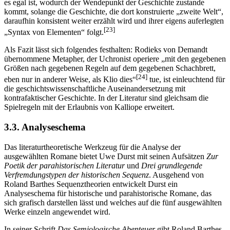
es egal ist, wodurch der Wendepunkt der Geschichte zustande
kommt, solange die Geschichte, die dort konstruierte „zweite Welt“,
daraufhin konsistent weiter erzählt wird und ihrer eigens auferlegten
[23]
„Syntax von Elementen“ folgt.
Als Fazit lässt sich folgendes festhalten: Rodieks von Demandt
übernommene Metapher, der Uchronist operiere „mit den gegebenen
Größen nach gegebenen Regeln auf dem gegebenen Schachbrett,
[24]
eben nur in anderer Weise, als Klio dies“
tue, ist einleuchtend für
die geschichtswissenschaftliche Auseinandersetzung mit
kontrafaktischer Geschichte. In der Literatur sind gleichsam die
Spielregeln mit der Erlaubnis von Kalliope erweitert.
3.3. Analyseschema
Das literaturtheoretische Werkzeug für die Analyse der
ausgewählten Romane bietet Uwe Durst mit seinen Aufsätzen
Zur
Poetik der parahistorischen Literatur
und
Drei grundlegende
Verfremdungstypen der historischen Sequenz
. Ausgehend von
Roland Barthes Sequenztheorien entwickelt Durst ein
Analyseschema für historische und parahistorische Romane, das
sich grafisch darstellen lässt und welches auf die fünf ausgewählten
Werke einzeln angewendet wird.
In seiner Schrift
Das Semiologische Abenteuer
gibt Roland Barthes