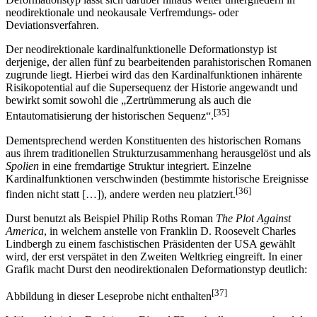
neodirektionale und neokausale Verfremdungs- oder
Deviationsverfahren.
Der neodirektionale kardinalfunktionelle Deformationstyp ist
derjenige, der allen fünf zu bearbeitenden parahistorischen Romanen
zugrunde liegt. Hierbei wird das den Kardinalfunktionen inhärente
Risikopotential auf die Supersequenz der Historie angewandt und
bewirkt somit sowohl die „Zertrümmerung als auch die
[35]
Entautomatisierung der historischen Sequenz“.
Dementsprechend werden Konstituenten des historischen Romans
aus ihrem traditionellen Strukturzusammenhang herausgelöst und als
Spolien
in eine fremdartige Struktur integriert. Einzelne
Kardinalfunktionen verschwinden (bestimmte historische Ereignisse
[36]
finden nicht statt […]), andere werden neu platziert.
Durst benutzt als Beispiel Philip Roths Roman
The Plot Against
America
, in welchem anstelle von Franklin D. Roosevelt Charles
Lindbergh zu einem faschistischen Präsidenten der USA gewählt
wird, der erst verspätet in den Zweiten Weltkrieg eingreift. In einer
Grafik macht Durst den neodirektionalen Deformationstyp deutlich:
[37]
Abbildung in dieser Leseprobe nicht enthalten