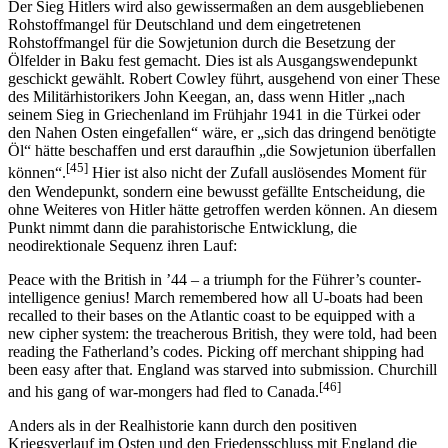
Der Sieg Hitlers wird also gewissermaßen an dem ausgebliebenen
Rohstoffmangel für Deutschland und dem eingetretenen
Rohstoffmangel für die Sowjetunion durch die Besetzung der
Ölfelder in Baku fest gemacht. Dies ist als Ausgangswendepunkt
geschickt gewählt. Robert Cowley führt, ausgehend von einer These
des Militärhistorikers John Keegan, an, dass wenn Hitler „nach
seinem Sieg in Griechenland im Frühjahr 1941 in die Türkei oder
den Nahen Osten eingefallen“ wäre, er „sich das dringend benötigte
Öl“ hätte beschaffen und erst daraufhin „die Sowjetunion überfallen
[45]
können“.
Hier ist also nicht der Zufall auslösendes Moment für
den Wendepunkt, sondern eine bewusst gefällte Entscheidung, die
ohne Weiteres von Hitler hätte getroffen werden können. An diesem
Punkt nimmt dann die parahistorische Entwicklung, die
neodirektionale Sequenz ihren Lauf:
Peace with the British in ’44 – a triumph for the Führer’s counter-
intelligence genius! March remembered how all U-boats had been
recalled to their bases on the Atlantic coast to be equipped with a
new cipher system: the treacherous British, they were told, had been
reading the Fatherland’s codes. Picking off merchant shipping had
been easy after that. England was starved into submission. Churchill
[46]
and his gang of war-mongers had fled to Canada.
Anders als in der Realhistorie kann durch den positiven
Kriegsverlauf im Osten und den Friedensschluss mit England die