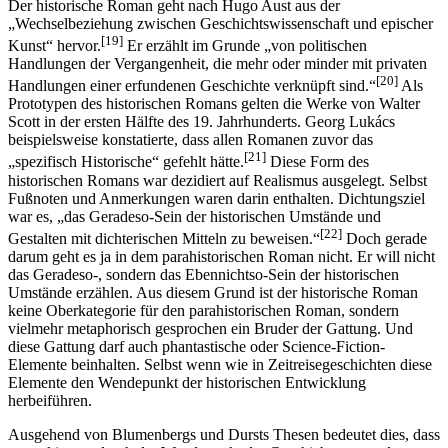
Der historische Roman geht nach Hugo Aust aus der
„Wechselbeziehung zwischen Geschichtswissenschaft und epischer
[19]
Kunst“ hervor.
Er erzählt im Grunde „von politischen
Handlungen der Vergangenheit, die mehr oder minder mit privaten
[20]
Handlungen einer erfundenen Geschichte verknüpft sind.“
Als
Prototypen des historischen Romans gelten die Werke von Walter
Scott in der ersten Hälfte des 19. Jahrhunderts. Georg Lukács
beispielsweise konstatierte, dass allen Romanen zuvor das
[21]
„spezifisch Historische“ gefehlt hätte.
Diese Form des
historischen Romans war dezidiert auf Realismus ausgelegt. Selbst
Fußnoten und Anmerkungen waren darin enthalten. Dichtungsziel
war es, „das Geradeso-Sein der historischen Umstände und
[22]
Gestalten mit dichterischen Mitteln zu beweisen.“
Doch gerade
darum geht es ja in dem parahistorischen Roman nicht. Er will nicht
das Geradeso-, sondern das Ebennichtso-Sein der historischen
Umstände erzählen. Aus diesem Grund ist der historische Roman
keine Oberkategorie für den parahistorischen Roman, sondern
vielmehr metaphorisch gesprochen ein Bruder der Gattung. Und
diese Gattung darf auch phantastische oder Science-Fiction-
Elemente beinhalten. Selbst wenn wie in Zeitreisegeschichten diese
Elemente den Wendepunkt der historischen Entwicklung
herbeiführen.
Ausgehend von Blumenbergs und Dursts Thesen bedeutet dies, dass