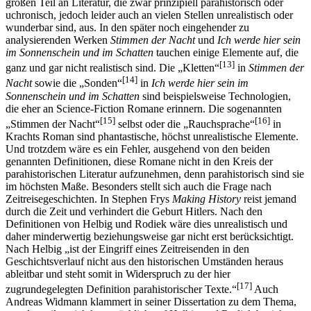
großen Teil an Literatur, die zwar prinzipiell parahistorisch oder
uchronisch, jedoch leider auch an vielen Stellen unrealistisch oder
wunderbar sind, aus. In den später noch eingehender zu
analysierenden Werken
Stimmen der Nacht
und
Ich werde hier sein
im Sonnenschein und im Schatten
tauchen einige Elemente auf, die
[13]
ganz und gar nicht realistisch sind. Die „Kletten“
in
Stimmen der
[14]
Nacht
sowie die „Sonden“
in
Ich werde hier sein im
Sonnenschein und im Schatten
sind beispielsweise Technologien,
die eher an Science-Fiction Romane erinnern. Die sogenannten
[15]
[16]
„Stimmen der Nacht“
selbst oder die „Rauchsprache“
in
Krachts Roman sind phantastische, höchst unrealistische Elemente.
Und trotzdem wäre es ein Fehler, ausgehend von den beiden
genannten Definitionen, diese Romane nicht in den Kreis der
parahistorischen Literatur aufzunehmen, denn parahistorisch sind sie
im höchsten Maße. Besonders stellt sich auch die Frage nach
Zeitreisegeschichten. In Stephen Frys
Making History
reist jemand
durch die Zeit und verhindert die Geburt Hitlers. Nach den
Definitionen von Helbig und Rodiek wäre dies unrealistisch und
daher minderwertig beziehungsweise gar nicht erst berücksichtigt.
Nach Helbig „ist der Eingriff eines Zeitreisenden in den
Geschichtsverlauf nicht aus den historischen Umständen heraus
ableitbar und steht somit in Widerspruch zu der hier
[17]
zugrundegelegten Definition parahistorischer Texte.“
Auch
Andreas Widmann klammert in seiner Dissertation zu dem Thema,