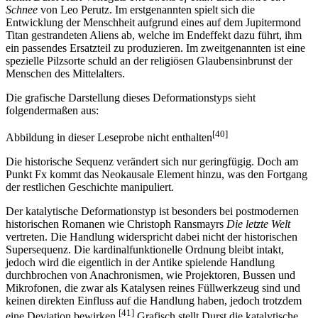
Schnee
von Leo Perutz. Im erstgenannten spielt sich die
Entwicklung der Menschheit aufgrund eines auf dem Jupitermond
Titan gestrandeten Aliens ab, welche im Endeffekt dazu führt, ihm
ein passendes Ersatzteil zu produzieren. Im zweitgenannten ist eine
spezielle Pilzsorte schuld an der religiösen Glaubensinbrunst der
Menschen des Mittelalters.
Die grafische Darstellung dieses Deformationstyps sieht
folgendermaßen aus:
[40]
Abbildung in dieser Leseprobe nicht enthalten
Die historische Sequenz verändert sich nur geringfügig. Doch am
Punkt Fx kommt das Neokausale Element hinzu, was den Fortgang
der restlichen Geschichte manipuliert.
Der katalytische Deformationstyp ist besonders bei postmodernen
historischen Romanen wie Christoph Ransmayrs
Die letzte Welt
vertreten. Die Handlung widerspricht dabei nicht der historischen
Supersequenz. Die kardinalfunktionelle Ordnung bleibt intakt,
jedoch wird die eigentlich in der Antike spielende Handlung
durchbrochen von Anachronismen, wie Projektoren, Bussen und
Mikrofonen, die zwar als Katalysen reines Füllwerkzeug sind und
keinen direkten Einfluss auf die Handlung haben, jedoch trotzdem
[41]
eine Deviation bewirken.
Grafisch stellt Durst die katalytische