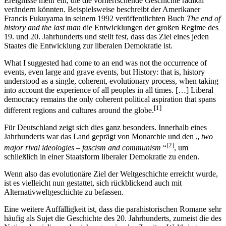
Ereignisse mehr ein, die die vorherrschende Geschichte radikal
verändern könnten. Beispielsweise beschreibt der Amerikaner
Francis Fukuyama in seinem 1992 veröffentlichten Buch
The end of
history and the last man
die Entwicklungen der großen Regime des
19. und 20. Jahrhunderts und stellt fest, dass das Ziel eines jeden
Staates die Entwicklung zur liberalen Demokratie ist.
What I suggested had come to an end was not the occurrence of
events, even large and grave events, but History: that is, history
understood as a single, coherent, evolutionary process, when taking
into account the experience of all peoples in all times. […] Liberal
democracy remains the only coherent political aspiration that spans
[1]
different regions and cultures around the globe.
Für Deutschland zeigt sich dies ganz besonders. Innerhalb eines
Jahrhunderts war das Land geprägt von Monarchie und den „
two
[2]
major rival ideologies – fascism and communism
“
, um
schließlich in einer Staatsform liberaler Demokratie zu enden.
Wenn also das evolutionäre Ziel der Weltgeschichte erreicht wurde,
ist es vielleicht nun gestattet, sich rückblickend auch mit
Alternativweltgeschichte zu befassen.
Eine weitere Auffälligkeit ist, dass die parahistorischen Romane sehr
häufig als Sujet die Geschichte des 20. Jahrhunderts, zumeist die des