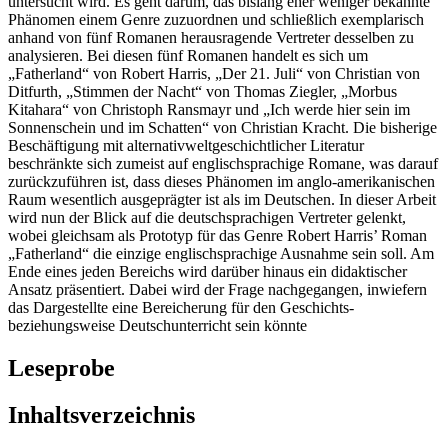
untersucht wird. Es geht darum, das bislang eher weniger bekannte
Phänomen einem Genre zuzuordnen und schließlich exemplarisch
anhand von fünf Romanen herausragende Vertreter desselben zu
analysieren. Bei diesen fünf Romanen handelt es sich um
„Fatherland“ von Robert Harris, „Der 21. Juli“ von Christian von
Ditfurth, „Stimmen der Nacht“ von Thomas Ziegler, „Morbus
Kitahara“ von Christoph Ransmayr und „Ich werde hier sein im
Sonnenschein und im Schatten“ von Christian Kracht. Die bisherige
Beschäftigung mit alternativweltgeschichtlicher Literatur
beschränkte sich zumeist auf englischsprachige Romane, was darauf
zurückzuführen ist, dass dieses Phänomen im anglo-amerikanischen
Raum wesentlich ausgeprägter ist als im Deutschen. In dieser Arbeit
wird nun der Blick auf die deutschsprachigen Vertreter gelenkt,
wobei gleichsam als Prototyp für das Genre Robert Harris’ Roman
„Fatherland“ die einzige englischsprachige Ausnahme sein soll. Am
Ende eines jeden Bereichs wird darüber hinaus ein didaktischer
Ansatz präsentiert. Dabei wird der Frage nachgegangen, inwiefern
das Dargestellte eine Bereicherung für den Geschichts-
beziehungsweise Deutschunterricht sein könnte
Leseprobe
Inhaltsverzeichnis