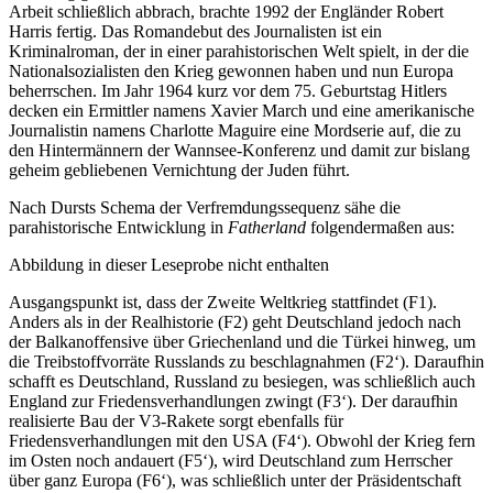
Arbeit schließlich abbrach, brachte 1992 der Engländer Robert
Harris fertig. Das Romandebut des Journalisten ist ein
Kriminalroman, der in einer parahistorischen Welt spielt, in der die
Nationalsozialisten den Krieg gewonnen haben und nun Europa
beherrschen. Im Jahr 1964 kurz vor dem 75. Geburtstag Hitlers
decken ein Ermittler namens Xavier March und eine amerikanische
Journalistin namens Charlotte Maguire eine Mordserie auf, die zu
den Hintermännern der Wannsee-Konferenz und damit zur bislang
geheim gebliebenen Vernichtung der Juden führt.
Nach Dursts Schema der Verfremdungssequenz sähe die
parahistorische Entwicklung in
Fatherland
folgendermaßen aus:
Abbildung in dieser Leseprobe nicht enthalten
Ausgangspunkt ist, dass der Zweite Weltkrieg stattfindet (F1).
Anders als in der Realhistorie (F2) geht Deutschland jedoch nach
der Balkanoffensive über Griechenland und die Türkei hinweg, um
die Treibstoffvorräte Russlands zu beschlagnahmen (F2‘). Daraufhin
schafft es Deutschland, Russland zu besiegen, was schließlich auch
England zur Friedensverhandlungen zwingt (F3‘). Der daraufhin
realisierte Bau der V3-Rakete sorgt ebenfalls für
Friedensverhandlungen mit den USA (F4‘). Obwohl der Krieg fern
im Osten noch andauert (F5‘), wird Deutschland zum Herrscher
über ganz Europa (F6‘), was schließlich unter der Präsidentschaft