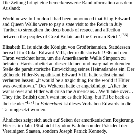
Die Zeitung bringt eine bemerkenswerte Randinformation aus dem
Ausland:
World news: In London it had been announced that King Edward
and Queen Wallis were to pay a state visit to the Reich in July
‘further to strengthen the deep bonds of respect and affection
[56]
between the peoples of Great Britain and the German Reich’.
Elisabeth II. ist nicht die Königin von Großbritannien. Stattdessen
herrscht ihr Onkel Edward VIII., der realhistorisch 1936 auf den
Thron verzichtet hatte, um die Amerikanerin Wallis Simpson zu
heiraten. Harris arbeitet an dieser kleinen und marginal wirkenden
Stelle die parahistorische Entwicklung seines Heimatlandes ein. Der
glühende Hitler-Sympathisant Edward VIII. hatte selbst einmal
verlauten lassen: „It would be a tragic thing for the world if Hitler
was overthrown.“ Des Weiteren hatte er angekündigt: „After the
war is over and Hitler will crush the Americans…We‘ll take over…
They (the British) don’t want me as their King, but I’ll be back as
[57]
their leader.”
In
Fatherland
ist dieses Vorhaben Edwards in die
Tat umgesetzt worden.
Ähnliches zeigt sich auch auf Seiten der amerikanischen Regierung.
Hier ist im Jahr 1964 nicht Lyndon B. Johnson der Präsident der
Vereinigten Staaten, sondern Joseph Patrick Kennedy.