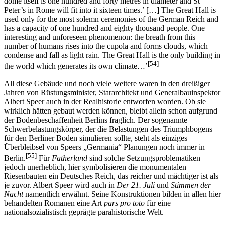
dome itself is one hundred and forty metres in diameter and St
Peter’s in Rome will fit into it sixteen times.’ […] The Great Hall is
used only for the most solemn ceremonies of the German Reich and
has a capacity of one hundred and eighty thousand people. One
interesting and unforeseen phenomenon: the breath from this
number of humans rises into the cupola and forms clouds, which
condense and fall as light rain. The Great Hall is the only building in
[54]
the world which generates its own climate…’
All diese Gebäude und noch viele weitere waren in den dreißiger
Jahren von Rüstungsminister, Stararchitekt und Generalbauinspektor
Albert Speer auch in der Realhistorie entworfen worden. Ob sie
wirklich hätten gebaut werden können, bleibt allein schon aufgrund
der Bodenbeschaffenheit Berlins fraglich. Der sogenannte
Schwerbelastungskörper, der die Belastungen des Triumphbogens
für den Berliner Boden simulieren sollte, steht als einziges
Überbleibsel von Speers „Germania“ Planungen noch immer in
[55]
Berlin.
Für
Fatherland
sind solche Setzungsproblematiken
jedoch unerheblich, hier symbolisieren die monumentalen
Riesenbauten ein Deutsches Reich, das reicher und mächtiger ist als
je zuvor. Albert Speer wird auch in
Der 21. Juli
und
Stimmen der
Nacht
namentlich erwähnt. Seine Konstruktionen bilden in allen hier
behandelten Romanen eine Art
pars pro toto
für eine
nationalsozialistisch geprägte parahistorische Welt.