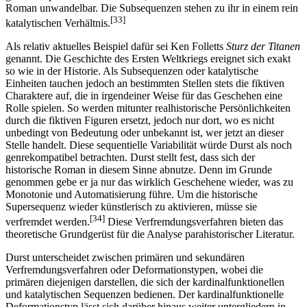
Roman unwandelbar. Die Subsequenzen stehen zu ihr in einem rein
[33]
katalytischen Verhältnis.
Als relativ aktuelles Beispiel dafür sei Ken Folletts
Sturz der Titanen
genannt. Die Geschichte des Ersten Weltkriegs ereignet sich exakt
so wie in der Historie. Als Subsequenzen oder katalytische
Einheiten tauchen jedoch an bestimmten Stellen stets die fiktiven
Charaktere auf, die in irgendeiner Weise für das Geschehen eine
Rolle spielen. So werden mitunter realhistorische Persönlichkeiten
durch die fiktiven Figuren ersetzt, jedoch nur dort, wo es nicht
unbedingt von Bedeutung oder unbekannt ist, wer jetzt an dieser
Stelle handelt. Diese sequentielle Variabilität würde Durst als noch
genrekompatibel betrachten. Durst stellt fest, dass sich der
historische Roman in diesem Sinne abnutze. Denn im Grunde
genommen gebe er ja nur das wirklich Geschehene wieder, was zu
Monotonie und Automatisierung führe. Um die historische
Supersequenz wieder künstlerisch zu aktivieren, müsse sie
[34]
verfremdet werden.
Diese Verfremdungsverfahren bieten das
theoretische Grundgerüst für die Analyse parahistorischer Literatur.
Durst unterscheidet zwischen primären und sekundären
Verfremdungsverfahren oder Deformationstypen, wobei die
primären diejenigen darstellen, die sich der kardinalfunktionellen
und katalytischen Sequenzen bedienen. Der kardinalfunktionelle
Deformationstyp lässt sich darüber hinaus weiter untergliedern in