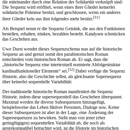
die miteinander durch eine Relation der Solidarität verknüpft sind:
Die Sequenz wird eröffnet, wenn eines ihrer Glieder keinerlei
solidarische Prämisse besitzt, und geschlossen, wenn ein anderes
[31]
ihrer Glieder kein aus ihm folgendes mehr besitzt.
Als Beispiel nennt er die Sequenz Getränk, die aus den Funktionen
bestellen, erhalten, trinken, bezahlen besteht. Katalysen schmücken
das Geschehen aus.
Uwe Durst wendet dieses Sequenzschema nun auf die historische
Sequenz an und grenzt somit den parahistorischen Roman
entschieden vom historischen Roman ab. Er sagt, dass die
„historische Sequenz eine intertextuell normierte Abfolgestruktur
[32]
kardinalfunktioneller Elemente“ sei.
Dabei verfüge die Sequenz
Historie, also die Geschichte selbst, als gleichsame Supersequenz
über keinerlei sequentielle Variabilität:
Der traditionelle historische Roman manifestiert die Sequenz
Historie, indem diese supersequentiell das Geschehen überspannt.
Maximal werden ihr diverse Subsequenzen hinzugefügt,
beispielsweise das Leben fiktiver Personen, Dialoge usw. Keine
dieser Subsequenzen ist aber in der Lage, eine Änderung der
Supersequenzen zu bewirken. Sieht man von jener (eher
geringfügigen) sequentiellen Variabilität ab, die noch als
genrekompatibel betrachtet wird, ist die Historie im historischen