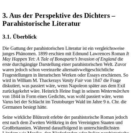
3. Aus der Perspektive des Dichters –
Parahistorische Literatur
3.1. Überblick
Die Gattung der parahistorischen Literatur ist ein vergleichsweise
junges Phänomen. 1899 erschien mit Edmund Lawrences Roman
It
May Happen Yet: A Tale of Bonaparte’s Invasion of England
die
erste durchgängige Darstellung einer parahistorischen Welt. Zuvor
waren jedoch schon vereinzelte alternativweltgeschichtliche
Fragestellungen in literarischen Werken oder Essays erschienen. So
wird in William M. Thackerays
Vanity Fair
von 1847 die Frage
diskutiert, was passiert wäre, wenn Napoleon später aus dem Exil
zurückgekehrt wäre. Heinrich Heine fragt in seinem
Wintermärchen
von 1844 in Form eines Gedichts, was wohl passiert wäre, wenn
Varus bei der Schlacht im Teutoburger Wald im Jahre 9 n. Chr. die
Germanen besiegt hätte.
Seine wirkliche Blütezeit erlebte der parahistorische Roman jedoch
erst nach dem Zweiten Weltkrieg in den Vereinigten Staaten und
Großbritannien. Während darauffolgend in unterschiedlichsten