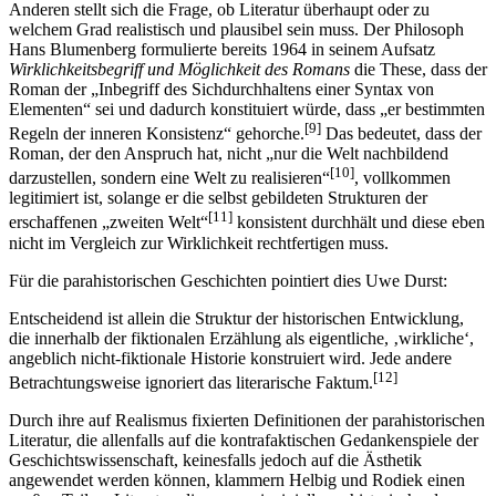
Anderen stellt sich die Frage, ob Literatur überhaupt oder zu
welchem Grad realistisch und plausibel sein muss. Der Philosoph
Hans Blumenberg formulierte bereits 1964 in seinem Aufsatz
Wirklichkeitsbegriff und Möglichkeit des Romans
die These, dass der
Roman der „Inbegriff des Sichdurchhaltens einer Syntax von
Elementen“ sei und dadurch konstituiert würde, dass „er bestimmten
[9]
Regeln der inneren Konsistenz“ gehorche.
Das bedeutet, dass der
Roman, der den Anspruch hat, nicht „nur die Welt nachbildend
[10]
darzustellen, sondern eine Welt zu realisieren“
, vollkommen
legitimiert ist, solange er die selbst gebildeten Strukturen der
[11]
erschaffenen „zweiten Welt“
konsistent durchhält und diese eben
nicht im Vergleich zur Wirklichkeit rechtfertigen muss.
Für die parahistorischen Geschichten pointiert dies Uwe Durst:
Entscheidend ist allein die Struktur der historischen Entwicklung,
die innerhalb der fiktionalen Erzählung als eigentliche, ‚wirkliche‘,
angeblich nicht-fiktionale Historie konstruiert wird. Jede andere
[12]
Betrachtungsweise ignoriert das literarische Faktum.
Durch ihre auf Realismus fixierten Definitionen der parahistorischen
Literatur, die allenfalls auf die kontrafaktischen Gedankenspiele der
Geschichtswissenschaft, keinesfalls jedoch auf die Ästhetik
angewendet werden können, klammern Helbig und Rodiek einen