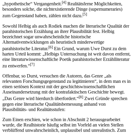
[4]
„hypothetische“ Vergangenheit.
Realitätsferne Möglichkeiten,
besonders solche, die nichtexistierende Dinge (supernumeraries)
[5]
zum Gegenstand haben, zählen nicht dazu.
Sowohl Helbig als auch Rodiek machen die literarische Qualität der
parahistorischen Erzählung an ihrer Plausibilität fest. Helbig
bezeichnet sogar unwahrscheinliche historische
Alternativentwicklungen als heuristisch minderwertige
[6]
parahistorische Literatur.
Ein Grund, warum Uwe Durst zu dem
harten Urteil kommt: „Helbigs Untersuchung ist weit davon entfernt,
eine literaturwissenschaftliche Poetik parahistorischer Erzählliteratur
[7]
zu entwerfen.“
Offenbar, so Durst, versuchen die Autoren, das Genre „als
relevanten Forschungsgegenstand zu legitimieren“, in dem man es in
einen seriösen Kontext mit der geschichtswissenschaftlichen
Auseinandersetzung mit der kontrafaktischen Geschichte bewegt.
[8]
„Das Genre wird hierdurch überfordert.“
Zwei Gründe sprechen
gegen eine literarische Qualitätsbemessung anhand von
Plausibilitäts- und Realitätsstufen:
Zum Einen erschien, wie schon in Abschnitt 2 herausgearbeitet
wurde, die Realhistorie häufig selbst im Vorfeld an vielen Stellen
verblüffend unwahrscheinlich, unplausibel und unrealistisch. Zum