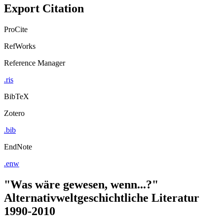
Export Citation
ProCite
RefWorks
Reference Manager
.ris
BibTeX
Zotero
.bib
EndNote
.enw
"Was wäre gewesen, wenn...?"
Alternativweltgeschichtliche Literatur
1990-2010