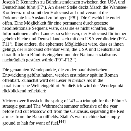
Joseph P. Kennedys zu Bündnistendenzen zwischen den USA und
Deutschland führt (F7‘). An dieser Stelle deckt March die Wannsee-
Konferenz und somit den Holocaust auf und versucht die
Dokumente ins Ausland zu bringen (F8‘). Die Geschichte endet
offen. Eine Möglichkeit für eine permanent durchgesetzte
neodirektionale Sequenz wäre, dass sie es nicht schaffen, die
Informationen außer Landes zu schleusen, der Holocaust für immer
geheim bliebe und Deutschland sich mit den USA verbündete (F9‘-
F11‘). Eine andere, die ephemere Möglichkeit wäre, dass es ihnen
gelingt, der Holocaust offenbar wird, die USA und Deutschland
daraufhin kein Bündnis eingehen und der Nationalsozialismus
nachträglich gestürzt würde (F9‘‘-F12‘‘).
Die genannten Wendepunkte, die zu der parahistorischen
Entwicklung geführt haben, werden erst relativ spät im Roman
offenbart. Zunächst wird der Leser
in medias res
in die
parahistorische Welt eingeführt. Schließlich wird der Wendepunkt
rückblickend reflektiert:
Victory over Russia in the spring of ’43 – a triumph for the Führer’s
strategic genius! The Wehrmacht summer offensive of the year
before had cut Moscow off from the Caucasus, separating the Red
armies from the Baku oilfields. Stalin’s war machine had simply
[44]
ground to halt for want of fuel.