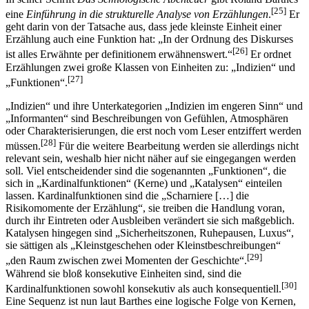
[25]
eine
Einführung in die strukturelle Analyse von Erzählungen
.
Er
geht darin von der Tatsache aus, dass jede kleinste Einheit einer
Erzählung auch eine Funktion hat: „In der Ordnung des Diskurses
[26]
ist alles Erwähnte per definitionem erwähnenswert.“
Er ordnet
Erzählungen zwei große Klassen von Einheiten zu: „Indizien“ und
[27]
„Funktionen“.
„Indizien“ und ihre Unterkategorien „Indizien im engeren Sinn“ und
„Informanten“ sind Beschreibungen von Gefühlen, Atmosphären
oder Charakterisierungen, die erst noch vom Leser entziffert werden
[28]
müssen.
Für die weitere Bearbeitung werden sie allerdings nicht
relevant sein, weshalb hier nicht näher auf sie eingegangen werden
soll. Viel entscheidender sind die sogenannten „Funktionen“, die
sich in „Kardinalfunktionen“ (Kerne) und „Katalysen“ einteilen
lassen. Kardinalfunktionen sind die „Scharniere […] die
Risikomomente der Erzählung“, sie treiben die Handlung voran,
durch ihr Eintreten oder Ausbleiben verändert sie sich maßgeblich.
Katalysen hingegen sind „Sicherheitszonen, Ruhepausen, Luxus“,
sie sättigen als „Kleinstgeschehen oder Kleinstbeschreibungen“
[29]
„den Raum zwischen zwei Momenten der Geschichte“.
Während sie bloß konsekutive Einheiten sind, sind die
[30]
Kardinalfunktionen sowohl konsekutiv als auch konsequentiell.
Eine Sequenz ist nun laut Barthes eine logische Folge von Kernen,