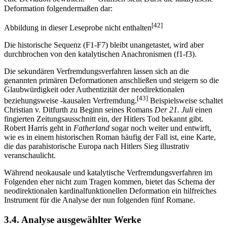
Deformation folgendermaßen dar:
[42]
Abbildung in dieser Leseprobe nicht enthalten
Die historische Sequenz (F1-F7) bleibt unangetastet, wird aber
durchbrochen von den katalytischen Anachronismen (f1-f3).
Die sekundären Verfremdungsverfahren lassen sich an die
genannten primären Deformationen anschließen und steigern so die
Glaubwürdigkeit oder Authentizität der neodirektionalen
[43]
beziehungsweise -kausalen Verfremdung.
Beispielsweise schaltet
Christian v. Ditfurth zu Beginn seines Romans
Der 21. Juli
einen
fingierten Zeitungsausschnitt ein, der Hitlers Tod bekannt gibt.
Robert Harris geht in
Fatherland
sogar noch weiter und entwirft,
wie es in einem historischen Roman häufig der Fall ist, eine Karte,
die das parahistorische Europa nach Hitlers Sieg illustrativ
veranschaulicht.
Während neokausale und katalytische Verfremdungsverfahren im
Folgenden eher nicht zum Tragen kommen, bietet das Schema der
neodirektionalen kardinalfunktionellen Deformation ein hilfreiches
Instrument für die Analyse der nun folgenden fünf Romane.
3.4. Analyse ausgewählter Werke