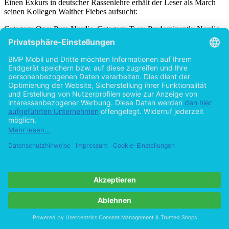
Einen Exkurs in deutscher Rassenlehre erhält der Leser als March
seinen Kollegen Walther Fiebes aufsucht:
Category One: Pure Nordic. Category Two: Predominantly Nordic
or Phalic. Category Three: Harmonious Bastard with Slight Alpine
Dinaric or Mediterranean Characteristics. These groups qualified for
membership of the SS. The others could hold no public office […]
Category Four: Bastard of Predominantly East-Baltic or Alpine
Origin. Category Five: Bastard of Extra-European Origin. March
[61]
was a One/Two.
Die rigorose Einteilung in Kategorien und die damit verbundenen
beruflichen Chancen zeigen, wie sehr Hitlers Ideologien zu Eugenik
und Rassenhygiene über die Jahre des Sieges institutionalisiert
worden sind.
Eine weitere wichtige Stelle im Roman, ist der Ausflug in die
[62]
Schweiz: „
Zürich was more beautiful than he had expected.
“
Die Schweiz markiert in
Fatherland
einen neutralen Raum.
Switzerland was a cluster of lights in a great darkness, enemies all
around it: Italy to the south, France to the west, Germany north and
east. Its survival was a source of wonder: ‘the Swiss miracle’, they
[63]
called it. […] Switzerland alone was neutral.