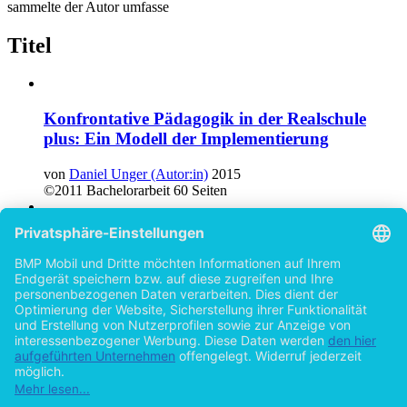
sammelte der Autor umfasse
Titel
Konfrontative Pädagogik in der Realschule
plus: Ein Modell der Implementierung
von
Daniel Unger (Autor:in)
2015
©2011
Bachelorarbeit
60 Seiten
Charlotte Roche - eine Popliteratin? Eine
exemplarische Analyse der Werke Feuchtgebiete
(2008) und Schoßgebete (2011) bezüglich ihrer
Zugehörigkeit zur literarischen
Entwicklungslinie der Popliteratur
von
Daniel Unger (Autor:in)
2015
©2013
Masterarbeit
68 Seiten
Hilfe/FAQ