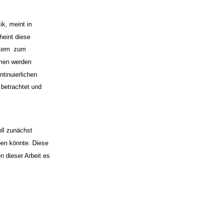
k, meint in
heint diese
ern ­ zum
mmen werden
tinuierlichen
 betrachtet und
ll zunächst
ben könnte. Diese
n dieser Arbeit es