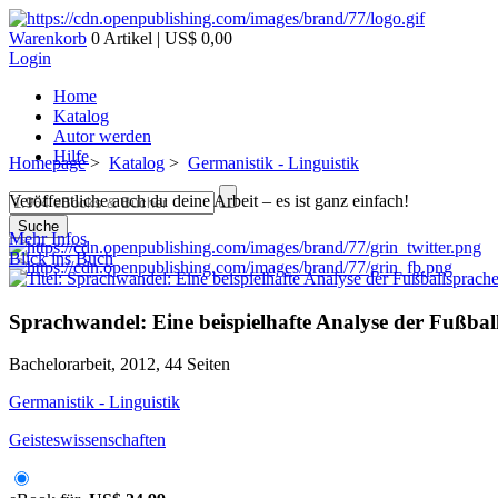
Warenkorb
0 Artikel | US$ 0,00
Login
Home
Katalog
Autor werden
Hilfe
Homepage
>
Katalog
>
Germanistik - Linguistik
Veröffentliche auch du deine Arbeit – es ist ganz einfach!
Suche
Mehr Infos
Blick ins Buch
Sprachwandel: Eine beispielhafte Analyse der Fußbal
Bachelorarbeit, 2012, 44 Seiten
Germanistik - Linguistik
Geisteswissenschaften