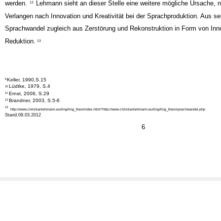
werden.
Lehmann sieht an dieser Stelle eine weitere mögliche Ursache, 
12
Verlangen nach Innovation und Kreativität bei der Sprachproduktion. Aus se
Sprachwandel zugleich aus Zerstörung und Rekonstruktion in Form von Inn
Reduktion.
13
Keller, 1990,S.15
9
Lüdtke, 1979, S.4
10
Ernst, 2006, S.29
11
Brandner, 2003, S.5-6
12
13
http://www.christianlehmann.eu/ling/ling_theo/index.html?http://www.christianlehmann.eu/ling/ling_theo/sprachwandel.php
Stand.09.03.2012
6