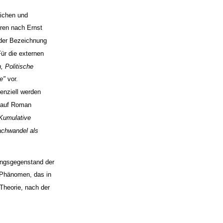
lichen und
oren nach Ernst
 der Bezeichnung
ür die externen
 Politische
he"
vor.
enziell werden
 auf Roman
,Kumulative
achwandel als
ngsgegenstand der
m Phänomen, das in
 Theorie, nach der