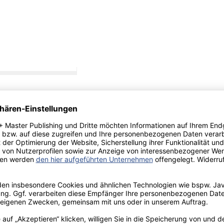
 Gesellschaft im
atz
prachliche Fehler
el aus der
ndels:
nn sie
Dies