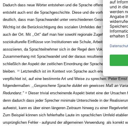
Dadurch dass neue Wörter entstehen und die Sprache offensichtlich einem 
entsteht auch erst die Sprachgeschichte. Diese und die vorherigen Erkenn
deutlich, dass man Sprachwandel unter verschiedenen Gesichtspunkten be
Wichtig ist die Berücksichtigung des sozialen Umfeldes der Sprecher und i
auch der Ort. Mit ,,Ort" darf man hier sowohl regionale Zugehörigkeiten als
soziokulturelle Einflüsse von Institutionen wie Schule, Arbeitsplatz oder zu
assoziieren, da Sprachteilnehmer sich in der Regel dem Vokabular der Gru
Zusammenhang mit Sprachwandel und der daraus resultierenden Sprachges
schließlich der Aspekt der zeitlichen Einordnung der Sprache nicht unberück
bleiben.
Letztendlich ist im Kontext von Sprache auch erwähnenswert, d
10
verpflichtet ist, auf eine bestimmte Art und Weise zu sprechen. Peter Ernst 
folgendermaßen:
,,Gesprochene Sprache duldet ein gewisses Maß an Varia
Redundanz."
Dieser trivial erscheinende Aspekt bietet eine der Ursachen
11
denn dadurch dass jeder Sprecher minimale Unterschiede in der Realisieru
aufweist, kann es über einen längeren Zeitraum hinweg zu einer Regelverl
Zum Beispiel können sich fehlerhafte Laute im sprachlichen Umfeld etablie
ursprünglichen Fehler - aufgrund der allgemeinen Verwendung ­ als korrek