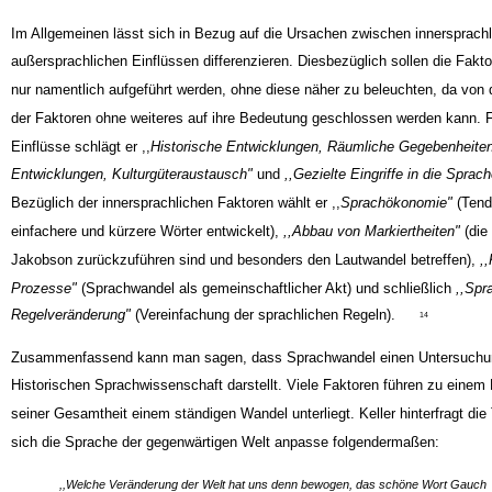
Im Allgemeinen lässt sich in Bezug auf die Ursachen zwischen innersprach
außersprachlichen Einflüssen differenzieren. Diesbezüglich sollen die Fakt
nur namentlich aufgeführt werden, ohne diese näher zu beleuchten, da von
der Faktoren ohne weiteres auf ihre Bedeutung geschlossen werden kann. F
Einflüsse schlägt er ,,
Historische Entwicklungen, Räumliche Gegebenheiten,
Entwicklungen, Kulturgüteraustausch"
und
,,Gezielte Eingriffe in die Sprac
Bezüglich der innersprachlichen Faktoren wählt er ,,
Sprachökonomie"
(Tend
einfachere und kürzere Wörter entwickelt),
,,Abbau von Markiertheiten"
(die
Jakobson zurückzuführen sind und besonders den Lautwandel betreffen),
,
Prozesse"
(Sprachwandel als gemeinschaftlicher Akt) und schließlich
,,Spr
Regelveränderung"
(Vereinfachung der sprachlichen Regeln).
14
Zusammenfassend kann man sagen, dass Sprachwandel einen Untersuchu
Historischen Sprachwissenschaft darstellt. Viele Faktoren führen zu eine
seiner Gesamtheit einem ständigen Wandel unterliegt. Keller hinterfragt die
sich die Sprache der gegenwärtigen Welt anpasse folgendermaßen:
,,Welche Veränderung der Welt hat uns denn bewogen, das schöne Wort Gauch