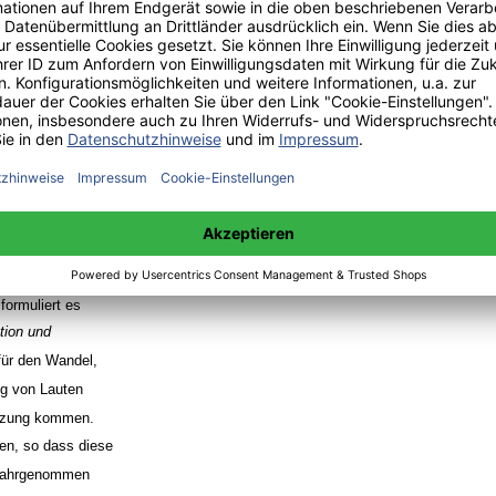
Wandel unterliegt,
tnisse machen
trachten muss.
n diesem Kontext
 auch
m Beispiel Verein
ppe anpassen. Im
chichte darf
sichtigt
ass niemand
formuliert es
tion und
 für den Wandel,
ng von Lauten
etzung kommen.
ren, so dass diese
t wahrgenommen