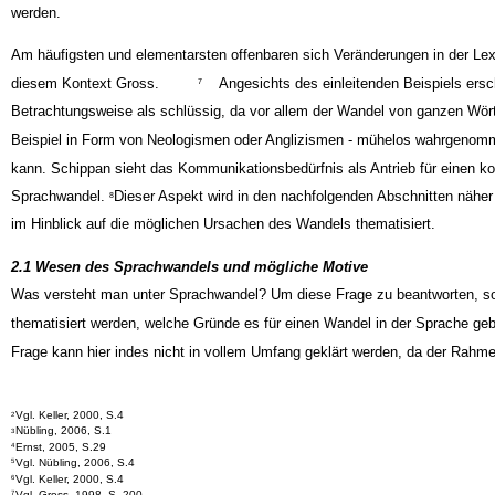
werden.
Am häufigsten und elementarsten offenbaren sich Veränderungen in der Lexi
diesem Kontext Gross.
Angesichts des einleitenden Beispiels ersc
7
Betrachtungsweise als schlüssig, da vor allem der Wandel von ganzen Wört
Beispiel in Form von Neologismen oder Anglizismen - mühelos wahrgeno
kann. Schippan sieht das Kommunikationsbedürfnis als Antrieb für einen kon
Sprachwandel.
Dieser Aspekt wird in den nachfolgenden Abschnitten näher
8
im Hinblick auf die möglichen Ursachen des Wandels thematisiert.
2.1 Wesen des Sprachwandels und mögliche Motive
Was versteht man unter Sprachwandel? Um diese Frage zu beantworten, so
thematisiert werden, welche Gründe es für einen Wandel in der Sprache ge
Frage kann hier indes nicht in vollem Umfang geklärt werden, da der Rahme
Vgl. Keller, 2000, S.4
2
Nübling, 2006, S.1
3
Ernst, 2005, S.29
4
Vgl. Nübling, 2006, S.4
5
Vgl. Keller, 2000, S.4
6
Vgl. Gross, 1998, S. 200
7