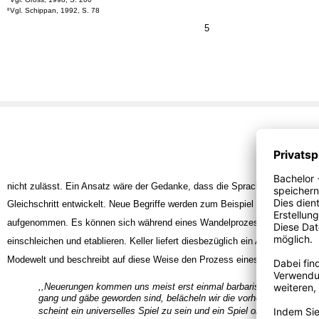
Vgl. Schippan, 1992, S. 78
8
5
nicht zulässt. Ein Ansatz wäre der Gedanke, dass die Sprache sich mit der
Gleichschritt entwickelt. Neue Begriffe werden zum Beispiel in den Wortsch
aufgenommen. Es können sich während eines Wandelprozesses aber auch s
einschleichen und etablieren. Keller liefert diesbezüglich ein Analogiebeispi
Modewelt und beschreibt auf diese Weise den Prozess eines möglichen Wa
,,Neuerungen kommen uns meist erst einmal barbarisch vor, und we
gang und gäbe geworden sind, belächeln wir die vorherige Version. 
scheint ein universelles Spiel zu sein und ein Spiel ohne Ende."
9