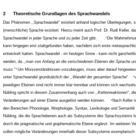
2
Theoretische Grundlagen des Sprachwandels
Das Phänomen ,,Sprachwandel" existiert anhand logischer Überlegungen, s
(menschliche) Sprache existiert. Hierzu meint auch Prof. Dr. Rudi Keller, d
Sprachwandel in jeder Sprache und zu jeder Zeit gibt.
Die Wahrnehmun
2
kann hingegen erst stattgefunden haben, nachdem sich erste metasprachli
entwickelt hatten. Sprachwandel - im heutigen Sinne - kann nicht ganzheitli
werden, da ,,
man von Anfang an die verschiedenen Ebenen der Sprache un
muss."
Um Missverständnissen vorzubeugen, muss aber darauf hingewies
3
unter Sprachwandel grundsätzlich der
,,Wandel der gesamten Sprache
"
4
jeweiligen Ebenen sind nicht immer klar trennbar und können sich wechselse
Nübling spricht in diesem Zusammenhang auch von ,,
Kettenreaktionen
", di
Veränderungen auf einer Ebene ausgelöst werden können.
Nach Keller i
5
den Bereichen Phonologie, Morphologie, Syntax, Lexikologie und Semantik f
Nübling, die die Sprachebenen auch als Subsysteme des Sprachsystems be
durch die pragmatische und graphematische Ebene ergänzt. Im weiteren Verl
sollen mögliche Veränderungen innerhalb dieser Subsysteme exemplarisch d