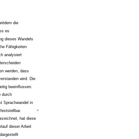
eitdem die
ass es
g dieses Wandels
che Fähigkeiten
ch analysiert
terscheiden
en werden, dass
verstanden wird. Die
itig beeinflussen.
e durch
st Sprachwandel in
eststellbar.
6
zeichnet, hat diese
auf dieser Arbeit
argestellt