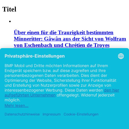
Titel
Über einen für die Traurigkeit bestimmten
Minneritter: Gâwân aus der Sicht von Wolfram
von Eschenbach und Chrétien de Troyes
von
Tatjana Georgievska (Autor:in)
2015
©2013
Bachelorarbeit
46 Seiten
Auf Achilles' Spuren: Der homerische Achilles
und Alexander der Große
von
Tatjana Georgievska (Autor:in)
2015
©2014
Studienarbeit
43 Seiten
Hilfe/FAQ
Impressum
Datenschutz
AGB