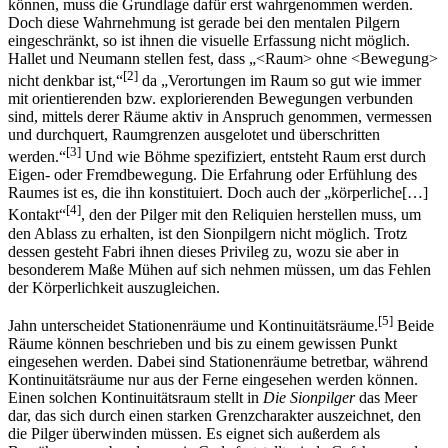
können, muss die Grundlage dafür erst wahrgenommen werden.
Doch diese Wahrnehmung ist gerade bei den mentalen Pilgern
eingeschränkt, so ist ihnen die visuelle Erfassung nicht möglich.
Hallet und Neumann stellen fest, dass „<Raum> ohne <Bewegung>
[2]
nicht denkbar ist,“
da „Verortungen im Raum so gut wie immer
mit orientierenden bzw. explorierenden Bewegungen verbunden
sind, mittels derer Räume aktiv in Anspruch genommen, vermessen
und durchquert, Raumgrenzen ausgelotet und überschritten
[3]
werden.“
Und wie Böhme spezifiziert, entsteht Raum erst durch
Eigen- oder Fremdbewegung. Die Erfahrung oder Erfühlung des
Raumes ist es, die ihn konstituiert. Doch auch der „körperliche[…]
[4]
Kontakt“
, den der Pilger mit den Reliquien herstellen muss, um
den Ablass zu erhalten, ist den Sionpilgern nicht möglich. Trotz
dessen gesteht Fabri ihnen dieses Privileg zu, wozu sie aber in
besonderem Maße Mühen auf sich nehmen müssen, um das Fehlen
der Körperlichkeit auszugleichen.
[5]
Jahn unterscheidet Stationenräume und Kontinuitätsräume.
Beide
Räume können beschrieben und bis zu einem gewissen Punkt
eingesehen werden. Dabei sind Stationenräume betretbar, während
Kontinuitätsräume nur aus der Ferne eingesehen werden können.
Einen solchen Kontinuitätsraum stellt in
Die Sionpilger
das Meer
dar, das sich durch einen starken Grenzcharakter auszeichnet, den
die Pilger überwinden müssen. Es eignet sich außerdem als