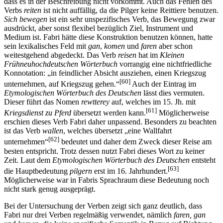
dass es in der Beschreibung nicht vorkommt. Auch das Fehlen des
Verbs
reiten
ist nicht auffällig, da die Pilger keine Reittiere benutzen.
Sich bewegen
ist ein sehr unspezifisches Verb, das Bewegung zwar
ausdrückt, aber sonst flexibel bezüglich Ziel, Instrument und
Medium ist. Fabri hätte diese Konstruktion benutzen können, hatte
sein lexikalisches Feld mit
gan
,
komen
und
faren
aber schon
weitestgehend abgedeckt. Das Verb
reisen
hat im
Kleinen
Frühneuhochdeutschen Wörterbuch
vorrangig eine nichtfriedliche
Konnotation: „in feindlicher Absicht ausziehen, einen Kriegszug
[60]
unternehmen, auf Kriegszug gehen.“
Auch der Eintrag im
Etymologischen Wörterbuch des Deutschen
lässt dies vermuten.
Dieser führt das Nomen
rewtterey
auf, welches im 15. Jh. mit
[61]
Kriegsdienst zu Pferd
übersetzt werden kann.
Möglicherweise
erschien dieses Verb Fabri daher unpassend. Besonders zu beachten
ist das Verb
wallen
, welches übersetzt „eine Wallfahrt
[62]
unternehmen“
bedeutet und daher dem Zweck dieser Reise am
besten entspricht. Trotz dessen nutzt Fabri dieses Wort zu keiner
Zeit. Laut dem
Etymologischen Wörterbuch des Deutschen
entsteht
[63]
die Hauptbedeutung
pilgern
erst im 16. Jahrhundert.
Möglicherweise war in Fabris Sprachraum diese Bedeutung noch
nicht stark genug ausgeprägt.
Bei der Untersuchung der Verben zeigt sich ganz deutlich, dass
Fabri nur drei Verben regelmäßig verwendet, nämlich
faren, gan