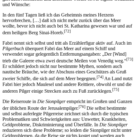
und Wünsche:
In den fünf Tagen ließ ich das Geheimnis meines Herzens
hervorbrechen, […] daß ich nicht mehr zurück über das Meer
wollte, bevor ich nicht auch bei St. Katharina gewesen war und auf
[72]
dem heiligen Berg Sinai-Horeb.
Fabri nennt sich selbst und tritt als Erzählerfigur aktiv auf. Auch im
Pilgerbuch
überquert Fabri das Meer auf einem Schiff und
verwendet sogar gelegentlich Entfernungsangaben: „Der [Wind]
[73]
trieb die Galeere etwa zwei deutsche Meilen von Venedig weg.“
Er schildert jedoch nicht nur bestimmte Mythen, sondern auch
nautische Bräuche, wie der Abschuss eines Geschützes als Gruß
[74]
zweier Schiffe, die sich auf dem Meer begegnen.
An Land nutzt
Fabri hier jedoch Maulesel und andere Reittiere, obwohl er und die
[75]
anderen Pilger einige Strecken auch zu Fuß zurücklegen.
Die Reiseroute in
Die Sionpilger
entspricht im Großen und Ganzen
[76]
der üblichen Route der Jerusalempilger.
Die selbst bestimmte
und selbst auferlegte Pilgerreise zeichnet sich durch die typischen
Problematiken und Schwierigkeiten aus: Unwetter, Krankheiten,
Geldprobleme, Diskriminierung und Überfälle. In
Die Sionpilger
reduzieren sich diese Probleme; so leiden die Sionpilger nicht unter
Geldproblemen, da die Reise sie nichts kostet und werden auch