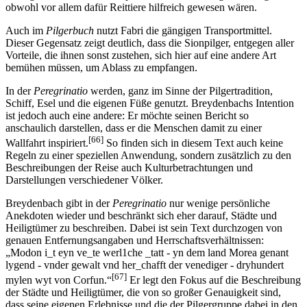
obwohl vor allem dafür Reittiere hilfreich gewesen wären.
Auch im
Pilgerbuch
nutzt Fabri die gängigen Transportmittel.
Dieser Gegensatz zeigt deutlich, dass die Sionpilger, entgegen aller
Vorteile, die ihnen sonst zustehen, sich hier auf eine andere Art
bemühen müssen, um Ablass zu empfangen.
In der
Peregrinatio
werden, ganz im Sinne der Pilgertradition,
Schiff, Esel und die eigenen Füße genutzt. Breydenbachs Intention
ist jedoch auch eine andere: Er möchte seinen Bericht so
anschaulich darstellen, dass er die Menschen damit zu einer
[66]
Wallfahrt inspiriert.
So finden sich in diesem Text auch keine
Regeln zu einer speziellen Anwendung, sondern zusätzlich zu den
Beschreibungen der Reise auch Kulturbetrachtungen und
Darstellungen verschiedener Völker.
Breydenbach gibt in der
Peregrinatio
nur wenige persönliche
Anekdoten wieder und beschränkt sich eher darauf, Städte und
Heiligtümer zu beschreiben. Dabei ist sein Text durchzogen von
genauen Entfernungsangaben und Herrschaftsverhältnissen:
„Modon i_t eyn ve_te werl1che _tatt - yn dem land Morea genant
lygend - vnder gewalt vnd her_chafft der venediger - dryhundert
[67]
mylen wyt von Corfun.“
Er legt den Fokus auf die Beschreibung
der Städte und Heiligtümer, die von so großer Genauigkeit sind,
dass seine eigenen Erlebnisse und die der Pilgergruppe dabei in den