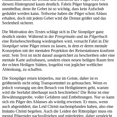
diesem Hintergrund kaum deutlich. Fabris Pilger hingegen beten
unmittelbar, denn ihr Gebet ist so wichtig, dass kein Aufschub
geduldet werden kann. Teilweise haben die Pilger schon Ablass
erhalten, doch mit jedem Gebet wird die Demut größer und das
Seelenheil sicherer.
Die Motivation des Textes schlägt sich in
Die Sionpilger
ganz
deutlich nieder. Während in der
Peregrinatio
und im
Pilgerbuch
eine Reisebeschreibung wiedergeben wird, versucht Fabri in
Die
Sionpilger
seine Pilger reisen zu lassen, in dem er deren mentale
Konzeption mit der mentalen Projektion der Reisestationen konform
setzt. Sein Text ist nicht darauf ausgerichtet zu beschreiben oder eine
mentale Karte aufzubauen, sondern einen neuen heiligen Raum fern
der echten Heiligen Stätten, losgelöst von jeglicher weltlicher
Ablenkung, zu schaffen.
Die Sionpilger reisen körperlos, nur im Geiste, daher ist es
größtenteils nicht nötig Transportmittel zu gebrauchen. Wenn es
jedoch vorrangig um den Besuch von Heiligtümern geht, warum
wird die Seefahrt überhaupt noch beschrieben? Die Reise ist eine
Bewährungsprobe, voller Gefahren und Entbehrungen. Nur so kann
sich ein Pilger des Ablasses als würdig erweisen. Er muss, wenn
auch abgemildert, das Leid Christi nachempfunden haben, also eine
Imitatio Christi begehen. Auch die Leiden der Ritterpilger muss ein
mental Pilgernder nachvollziehen und miterleiden, daher vergleicht