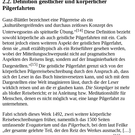
2.2. Definition geistlicher und körperlicher
Pilgerfahrten
Ganz-Blättler bezeichnet eine Pilgerreise als ein
„kulturübergreifendes und durchaus zeitloses Konzept des
[14]
Unterwegsseins als spirituelle Übung.“
Diese Definition bezieht
sowohl körperliche als auch geistliche Pilgerfahrten mit ein. Carls
betont jedoch einen weiteren Aspekt der geistlichen Pilgerfahrt,
denn sie „muß erzähltypisch als ein Reiseführer gesehen werden,
wobei der Mitteilungsschwerpunkt nicht auf pragmatischen
Aspekten des Reisens liegt, sondern auf der Imaginierbarkeit des
[15]
Dargestellten.“
Die geistliche Pilgerfahrt grenzt sich von der
körperlichen Pilgerreisebeschreibung durch den Anspruch ab, dass
sich der Leser in das Buch hineinversetzen kann, und sich mit dem
Dargestellten eine Welt imaginieren lässt, durch die der Leser
wirklich reisen und an die er glauben kann.
Die Sionpilger
ist mehr
als bloßer Reisebericht; er ist Anleitung bzw. Meditationshilfe für
Menschen, denen es nicht möglich war, eine lange Pilgerfahrt zu
unternehmen.
Fabri schrieb dieses Werk 1492, zwei weitere körperliche
Reisebeschreibungen früher, namentlich das 1500 Seiten
umfassende
Evagatorium
und das
Pilgerbuch
, bei dem laut Feilke
„der gesamte gelehrte Teil, der den Reiz des Werkes ausmacht, […]