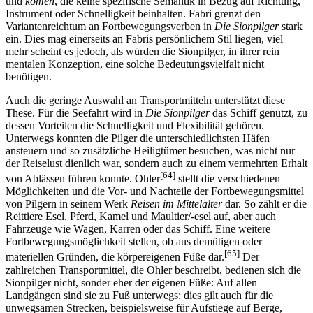
und
komen
, die keine spezifische Semantik in Bezug auf Richtung,
Instrument oder Schnelligkeit beinhalten. Fabri grenzt den
Variantenreichtum an Fortbewegungsverben in
Die Sionpilger
stark
ein. Dies mag einerseits an Fabris persönlichem Stil liegen, viel
mehr scheint es jedoch, als würden die Sionpilger, in ihrer rein
mentalen Konzeption, eine solche Bedeutungsvielfalt nicht
benötigen.
Auch die geringe Auswahl an Transportmitteln unterstützt diese
These. Für die Seefahrt wird in
Die Sionpilger
das Schiff genutzt, zu
dessen Vorteilen die Schnelligkeit und Flexibilität gehören.
Unterwegs konnten die Pilger die unterschiedlichsten Häfen
ansteuern und so zusätzliche Heiligtümer besuchen, was nicht nur
der Reiselust dienlich war, sondern auch zu einem vermehrten Erhalt
[64]
von Ablässen führen konnte. ­­­­­­­­­­­­­­­­­­Ohler
stellt die verschiedenen
Möglichkeiten und die Vor- und Nachteile der Fortbewegungsmittel
von Pilgern in seinem Werk
Reisen im Mittelalter
dar. So zählt er die
Reittiere Esel, Pferd, Kamel und Maultier/-esel auf, aber auch
Fahrzeuge wie Wagen, Karren oder das Schiff. Eine weitere
Fortbewegungsmöglichkeit stellen, ob aus demütigen oder
[65]
materiellen Gründen, die körpereigenen Füße dar.
Der
zahlreichen Transportmittel, die Ohler beschreibt, bedienen sich die
Sionpilger nicht, sonder eher der eigenen Füße: Auf allen
Landgängen sind sie zu Fuß unterwegs; dies gilt auch für die
unwegsamen Strecken, beispielsweise für Aufstiege auf Berge,