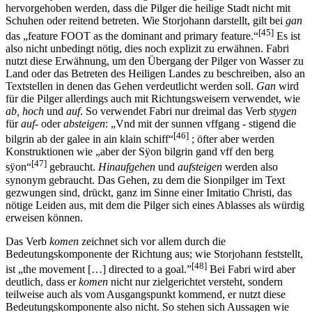
hervorgehoben werden, dass die Pilger die heilige Stadt nicht mit
Schuhen oder reitend betreten. Wie Storjohann darstellt, gilt bei
gan
[45]
das „feature FOOT as the dominant and primary feature.“
Es ist
also nicht unbedingt nötig, dies noch explizit zu erwähnen. Fabri
nutzt diese Erwähnung, um den Übergang der Pilger von Wasser zu
Land oder das Betreten des Heiligen Landes zu beschreiben, also an
Textstellen in denen das Gehen verdeutlicht werden soll.
Gan
wird
für die Pilger allerdings auch mit Richtungsweisern verwendet, wie
ab, hoch
und
auf
. So verwendet Fabri nur dreimal das Verb
stygen
für
auf-
oder
absteigen
: „Vnd mit der sunnen vffgang - stigend die
[46]
bilgrin ab der galee in ain klain schiff“
; öfter aber werden
Konstruktionen wie „aber der Sÿon bilgrin gand vff den berg
[47]
sÿon“
gebraucht.
Hinaufgehen
und
aufsteigen
werden also
synonym gebraucht. Das Gehen, zu dem die Sionpilger im Text
gezwungen sind, drückt, ganz im Sinne einer Imitatio Christi, das
nötige Leiden aus, mit dem die Pilger sich eines Ablasses als würdig
erweisen können.
Das Verb
komen
zeichnet sich vor allem durch die
Bedeutungskomponente der Richtung aus; wie Storjohann feststellt,
[48]
ist „the movement […] directed to a goal.”
Bei Fabri wird aber
deutlich, dass er
komen
nicht nur zielgerichtet versteht, sondern
teilweise auch als vom Ausgangspunkt kommend, er nutzt diese
Bedeutungskomponente also nicht. So stehen sich Aussagen wie