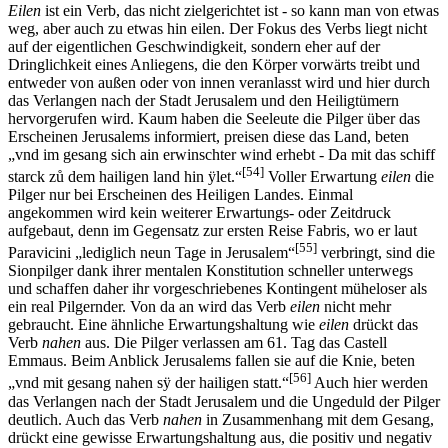
Eilen
ist ein Verb, das nicht zielgerichtet ist - so kann man von etwas
weg, aber auch zu etwas hin eilen. Der Fokus des Verbs liegt nicht
auf der eigentlichen Geschwindigkeit, sondern eher auf der
Dringlichkeit eines Anliegens, die den Körper vorwärts treibt und
entweder von außen oder von innen veranlasst wird und hier durch
das Verlangen nach der Stadt Jerusalem und den Heiligtümern
hervorgerufen wird. Kaum haben die Seeleute die Pilger über das
Erscheinen Jerusalems informiert, preisen diese das Land, beten
„vnd im gesang sich ain erwinschter wind erhebt - Da mit das schiff
[54]
starck zů dem hailigen land hin ÿlet.“
Voller Erwartung
eilen
die
Pilger nur bei Erscheinen des Heiligen Landes. Einmal
angekommen wird kein weiterer Erwartungs- oder Zeitdruck
aufgebaut, denn im Gegensatz zur ersten Reise Fabris, wo er laut
[55]
Paravicini „lediglich neun Tage in Jerusalem“
verbringt, sind die
Sionpilger dank ihrer mentalen Konstitution schneller unterwegs
und schaffen daher ihr vorgeschriebenes Kontingent müheloser als
ein real Pilgernder. Von da an wird das Verb
eilen
nicht mehr
gebraucht. Eine ähnliche Erwartungshaltung wie
eilen
drückt das
Verb
nahen
aus. Die Pilger verlassen am 61. Tag das Castell
Emmaus. Beim Anblick Jerusalems fallen sie auf die Knie, beten
[56]
„vnd mit gesang nahen sÿ der hailigen statt.“
Auch hier werden
das Verlangen nach der Stadt Jerusalem und die Ungeduld der Pilger
deutlich. Auch das Verb
nahen
in Zusammenhang mit dem Gesang,
drückt eine gewisse Erwartungshaltung aus, die positiv und negativ