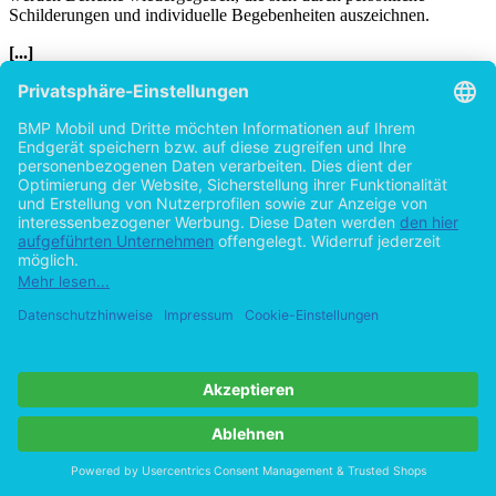
Schilderungen und individuelle Begebenheiten auszeichnen.
[...]
[1]
Habel, Christopher; Von Stutterheim, Christiane: Räumliche
Konzepte und sprachliche Strukturen – Eine Einleitung. In:
Räumliche Konzepte und sprachliche Strukturen. Hrsg. von
Christopher Habel, Christiane von Stutterheim. Tübingen: Max
Niemeyer Verlag 2000. S. 1-8, hier: S. 1.
[2]
Hallet, Wolfgang; Neumann, Birgit: Raum und Bewegung in der
Literatur: Zur Einführung. In: Raum und Bewegung in der Literatur.
Die Literaturwissenschaften und der Spatial-Turn. Hrsg. von
Wolfgang Hallet, Birgit Neumann. Bielefeld: transcript Verlag 2009.
S. 11-32, hier: S. 20. Im Folgenden: Hallet, 2009.
[3]
Hallet, 2009. S. 21.
[4]
Sigal, Pierre-André: Der mittelalterliche Pilger. In: Auf den
Wegen Gottes. Die Geschichte der christlichen Pilgerfahrten. Hrsg.
von Henry Branthomme. Paderborn: Bonifatius Verlag 2002. S.
141-153, hier: S. 148. Im Folgenden: Sigal: Pilger, 2002.