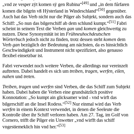
[49]
„vnd ze vesper zÿt komen sÿ gen Rubina“
und „in dem fúrfaren
[50]
komen die bilgrin vß Hÿsterland in Windeschland“
gegenüber.
Auch hat das Verb nicht nur die Pilger als Subjekt, sondern auch das
[51]
Schiff: „So nun das bilgerschiff ab dem schlund kumpt.“
Fabri
scheint in seinem Text die Verben
gan
und
komen
gleichwertig zu
nutzen. Diese Synonymität ist im
Frühneuhochdeutschen
Wörterbuch
jedoch nicht zu finden, trotz dessen steht
komen
dem
Verb
gan
bezüglich der Bedeutung am nächsten, da es hinsichtlich
Geschwindigkeit und Instrument nicht spezifiziert, also genauso
flexibel einsetzbar ist.
Fabri verwendet noch weitere Verben, die allerdings nur vereinzelt
auftreten. Dabei handelt es sich um
treiben
,
tragen
,
werfen, eilen,
nahen
und
treten
.
Treiben
,
tragen
und
werfen
sind Verben, die das Schiff zum Subjekt
haben. Dabei haben die Verben eine grundsätzlich positive
Konnotation: „So kumpt ain glicksamer wind - vnd wirft das
[52]
bilgerschiff an die Insel Rodess.“
Nur einmal wird das Verb
werfen
in einem Kontext verwendet, in denen die Seeleute die
Kontrolle über ihr Schiff verloren haben. Am 27. Tag, im Golf von
Cornero, trifft die Pilger ein Unwetter „vnd wirfft das schiff
[53]
vngestiemeklich hin vnd her.“