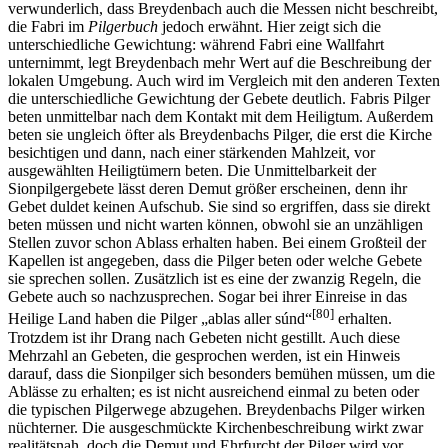
verwunderlich, dass Breydenbach auch die Messen nicht beschreibt,
die Fabri im
Pilgerbuch
jedoch erwähnt. Hier zeigt sich die
unterschiedliche Gewichtung: während Fabri eine Wallfahrt
unternimmt, legt Breydenbach mehr Wert auf die Beschreibung der
lokalen Umgebung. Auch wird im Vergleich mit den anderen Texten
die unterschiedliche Gewichtung der Gebete deutlich. Fabris Pilger
beten unmittelbar nach dem Kontakt mit dem Heiligtum. Außerdem
beten sie ungleich öfter als Breydenbachs Pilger, die erst die Kirche
besichtigen und dann, nach einer stärkenden Mahlzeit, vor
ausgewählten Heiligtümern beten. Die Unmittelbarkeit der
Sionpilgergebete lässt deren Demut größer erscheinen, denn ihr
Gebet duldet keinen Aufschub. Sie sind so ergriffen, dass sie direkt
beten müssen und nicht warten können, obwohl sie an unzähligen
Stellen zuvor schon Ablass erhalten haben. Bei einem Großteil der
Kapellen ist angegeben, dass die Pilger beten oder welche Gebete
sie sprechen sollen. Zusätzlich ist es eine der zwanzig Regeln, die
Gebete auch so nachzusprechen. Sogar bei ihrer Einreise in das
[80]
Heilige Land haben die Pilger „ablas aller súnd“
erhalten.
Trotzdem ist ihr Drang nach Gebeten nicht gestillt. Auch diese
Mehrzahl an Gebeten, die gesprochen werden, ist ein Hinweis
darauf, dass die Sionpilger sich besonders bemühen müssen, um die
Ablässe zu erhalten; es ist nicht ausreichend einmal zu beten oder
die typischen Pilgerwege abzugehen. Breydenbachs Pilger wirken
nüchterner. Die ausgeschmückte Kirchenbeschreibung wirkt zwar
realitätsnah, doch die Demut und Ehrfurcht der Pilger wird vor