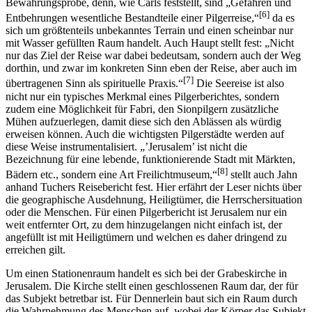
Bewährungsprobe, denn, wie Carls feststellt, sind „Gefahren und
[6]
Entbehrungen wesentliche Bestandteile einer Pilgerreise,“
da es
sich um größtenteils unbekanntes Terrain und einen scheinbar nur
mit Wasser gefüllten Raum handelt. Auch Haupt stellt fest: „Nicht
nur das Ziel der Reise war dabei bedeutsam, sondern auch der Weg
dorthin, und zwar im konkreten Sinn eben der Reise, aber auch im
[7]
übertragenen Sinn als spirituelle Praxis.“
Die Seereise ist also
nicht nur ein typisches Merkmal eines Pilgerberichtes, sondern
zudem eine Möglichkeit für Fabri, den Sionpilgern zusätzliche
Mühen aufzuerlegen, damit diese sich den Ablässen als würdig
erweisen können. Auch die wichtigsten Pilgerstädte werden auf
diese Weise instrumentalisiert. „’Jerusalem’ ist nicht die
Bezeichnung für eine lebende, funktionierende Stadt mit Märkten,
[8]
Bädern etc., sondern eine Art Freilichtmuseum,“
stellt auch Jahn
anhand Tuchers Reisebericht fest. Hier erfährt der Leser nichts über
die geographische Ausdehnung, Heiligtümer, die Herrschersituation
oder die Menschen. Für einen Pilgerbericht ist Jerusalem nur ein
weit entfernter Ort, zu dem hinzugelangen nicht einfach ist, der
angefüllt ist mit Heiligtümern und welchen es daher dringend zu
erreichen gilt.
Um einen Stationenraum handelt es sich bei der Grabeskirche in
Jerusalem. Die Kirche stellt einen geschlossenen Raum dar, der für
das Subjekt betretbar ist. Für Dennerlein baut sich ein Raum durch
die Wahrnehmung des Menschen auf, wobei der Körper das Subjekt