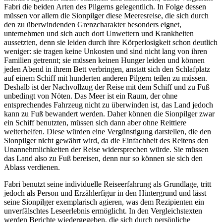
Fabri die beiden Arten des Pilgerns gelegentlich. In Folge dessen
müssen vor allem die Sionpilger diese Meeresreise, die sich durch
den zu überwindenden Grenzcharakter besonders eignet,
unternehmen und sich auch dort Unwettern und Krankheiten
aussetzten, denn sie leiden durch ihre Körperlosigkeit schon deutlich
weniger: sie tragen keine Unkosten und sind nicht lang von ihren
Familien getrennt; sie müssen keinen Hunger leiden und können
jeden Abend in ihrem Bett verbringen, anstatt sich den Schlafplatz
auf einem Schiff mit hunderten anderen Pilgern teilen zu müssen.
Deshalb ist der Nachvollzug der Reise mit dem Schiff und zu Fuß
unbedingt von Nöten. Das Meer ist ein Raum, der ohne
entsprechendes Fahrzeug nicht zu überwinden ist, das Land jedoch
kann zu Fuß bewandert werden. Daher können die Sionpilger zwar
ein Schiff benutzten, müssen sich dann aber ohne Reittiere
weiterhelfen. Diese würden eine Vergünstigung darstellen, die den
Sionpilger nicht gewährt wird, da die Einfachheit des Reitens den
Unannehmlichkeiten der Reise widersprechen würde. Sie müssen
das Land also zu Fuß bereisen, denn nur so können sie sich den
Ablass verdienen.
Fabri benutzt seine individuelle Reiseerfahrung als Grundlage, tritt
jedoch als Person und Erzählerfigur in den Hintergrund und lässt
seine Sionpilger exemplarisch agieren, was dem Rezipienten ein
unverfälschtes Leseerlebnis ermöglicht. In den Vergleichstexten
werden Berichte wiedergegeben, die sich durch persönliche