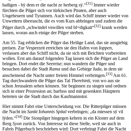
[31]
hailigen - bÿ dem er die nacht ze herberg sÿ.“
Immer wieder
fürchten die Pilger sich vor türkischen Piraten, aber auch
Ungeheuern und Tyrannen. Auch wird das Schiff immer wieder von
Unwettern überrascht, die es vom Kurs abbringen und zudem die
[32]
Pilger durch „schwindel vnwillen vnd bl=digkait“
krank werden
lassen, woran auch einige der Pilger sterben.
Am 55. Tag erblicken die Pilger das Heilige Land, das sie ausgiebig
preisen. Zur Vesperzeit erreichen sie den Hafen von
Ioppen
,
verlassen aber das Schiff nicht, da sie sich mit Beichten vorbereiten
wollen. Erst am darauf folgenden Tag lassen sich die Pilger an Land
bringen. Dort endet die Seereise; nun wandern die Pilger und
besuchen dabei die Stadt
Rama
und das Gebirge
Iuda
, in dem sie
[33]
anscheinend die Nacht unter freiem Himmel verbringen.
Am 61.
Tag durchwandern die Pilger das Tal
Therebinti
, von wo aus sie
schon Jerusalem sehen können. Sie beginnen zu singen und ordnen
sich in einer Prozession an; barfuss und mit gesenkten Häuptern
betreten sie die Stadt durch das Kaufmannstor.
Hier nimmt Fabri eine Unterscheidung vor. Die Ritterpilger müssen
die Nacht im
Sankt Iohannis Spital
verbringen; „da miessen sÿ vil
[34]
lÿden.“
Die Sionpilger hingegen kehren in ein Kloster auf dem
Berg
Syon
zurück. Von Interesse ist diese Stelle, weil sie auch in
Fabris Pilgerbuch beschrieben wird: Dort verbringt Fabri die Nacht