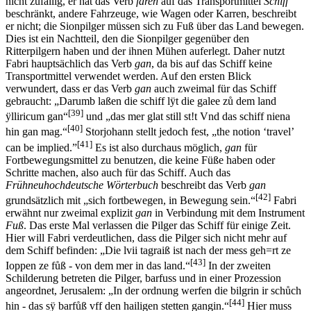
nicht zufällig, er hat das Verb
faren
auf das Transportmittel
Schiff
beschränkt, andere Fahrzeuge, wie Wagen oder Karren, beschreibt
er nicht; die Sionpilger müssen sich zu Fuß über das Land bewegen.
Dies ist ein Nachtteil, den die Sionpilger gegenüber den
Ritterpilgern haben und der ihnen Mühen auferlegt. Daher nutzt
Fabri hauptsächlich das Verb
gan
, da bis auf das Schiff keine
Transportmittel verwendet werden. Auf den ersten Blick
verwundert, dass er das Verb
gan
auch zweimal für das Schiff
gebraucht: „Darumb laßen die schiff lÿt die galee zů dem land
[39]
ÿlliricum gan“
und „das mer glat still st!t Vnd das schiff niena
[40]
hin gan mag.“
Storjohann stellt jedoch fest, „the notion ‘travel’
[41]
can be implied.”
Es ist also durchaus möglich,
gan
für
Fortbewegungsmittel zu benutzen, die keine Füße haben oder
Schritte machen, also auch für das Schiff. Auch das
Frühneuhochdeutsche Wörterbuch
beschreibt das Verb
gan
[42]
grundsätzlich mit „sich fortbewegen, in Bewegung sein.“
Fabri
erwähnt nur zweimal explizit
gan
in Verbindung mit dem Instrument
Fuß
. Das erste Mal verlassen die Pilger das Schiff für einige Zeit.
Hier will Fabri verdeutlichen, dass die Pilger sich nicht mehr auf
dem Schiff befinden: „Die lvii tagraiß ist nach der mess geh=rt ze
[43]
Ioppen ze fůß - von dem mer in das land.“
In der zweiten
Schilderung betreten die Pilger, barfuss und in einer Prozession
angeordnet, Jerusalem: „In der ordnung werfen die bilgrin ir schůch
[44]
hin - das sÿ barfůß vff den hailigen stetten gangin.“
Hier muss