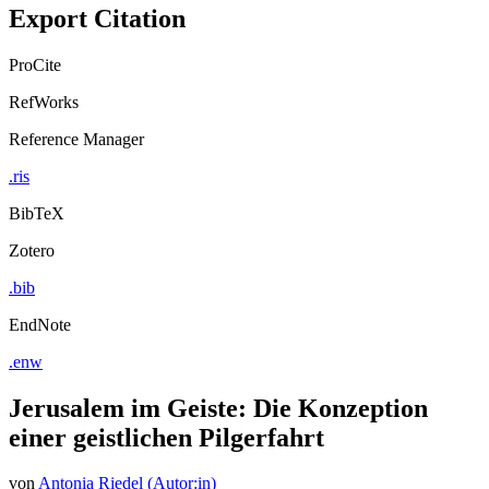
Export Citation
ProCite
RefWorks
Reference Manager
.ris
BibTeX
Zotero
.bib
EndNote
.enw
Jerusalem im Geiste: Die Konzeption
einer geistlichen Pilgerfahrt
von
Antonia Riedel (Autor:in)