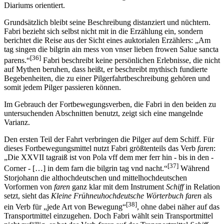
Diariums orientiert.
Grundsätzlich bleibt seine Beschreibung distanziert und nüchtern.
Fabri bezieht sich selbst nicht mit in die Erzählung ein, sondern
berichtet die Reise aus der Sicht eines auktorialen Erzählers: „Am
tag singen die bilgrin ain mess von vnser lieben frowen Salue sancta
[36]
parens.“
Fabri beschreibt keine persönlichen Erlebnisse, die nicht
auf Mythen beruhen, dass heißt, er beschreibt mythisch fundierte
Begebenheiten, die zu einer Pilgerfahrtbeschreibung gehören und
somit jedem Pilger passieren können.
Im Gebrauch der Fortbewegungsverben, die Fabri in den beiden zu
untersuchenden Abschnitten benutzt, zeigt sich eine mangelnde
Varianz.
Den ersten Teil der Fahrt verbringen die Pilger auf dem Schiff. Für
dieses Fortbewegungsmittel nutzt Fabri größtenteils das Verb
faren
:
„Die XXVII tagraiß ist von Pola vff dem mer ferr hin - bis in den -
[37]
Corner - […] in dem farn die bilgrin tag vnd nacht.“
Während
Storjohann die althochdeutschen und mittelhochdeutschen
Vorformen von
faren
ganz klar mit dem Instrument
Schiff
in Relation
setzt, sieht das
Kleine Frühneuhochdeutsche Wörterbuch faren
als
[38]
ein Verb für „jede Art von Bewegung“
, ohne dabei näher auf das
Transportmittel einzugehen. Doch Fabri wählt sein Transportmittel