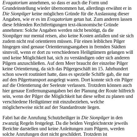
Evagatorium
annehmen, so dass er auch die Form und
Grundeinstellung wieder übernommen hat, allerdings erwähnt er in
Die Sionpilger
keine möglichen Gründe für die Auslassung dieser
Angaben, wie er es im
Evagatorium
getan hat. Zum anderen lassen
diese fehlenden Rechtfertigungen text-ökonomische Gründe
annehmen: Solche Angaben werden nicht benötigt, da die
Sionpilger nur mental reisen, also keine Kosten anfallen und sie sich
zudem nicht real orientieren müssen. Für einen leiblichen Pilger
hingegen sind genaue Orientierungsangaben in fremden Städten
sinnvoll, wenn er dort zu verschiedenen Heiligtümern gelangen will
und keine Möglichkeit hat, sich zu verständigen oder sich anderen
Pilgern anzuschließen. Auf dem Meer braucht der einzelne Pilger
keine Orientierung, da sich das Pilgergeschäft im 15. Jahrhundert
schon soweit routiniert hatte, dass es spezielle Schiffe gab, die nur
auf den Pilgertransport ausgelegt waren. Dort konnte sich ein Pilger
auf die Orientierung der Seeleute verlassen. Trotzdem können auch
hier genaue Entfernungsangaben bei der Planung der Route hilfreich
sein, wenn der Pilger die Möglichkeit hat diese selbst zu planen und
verschiedene Heiligtümer mit einzubeziehen, welche
möglicherweise nicht auf der Standardroute liegen.
Fabri hat die Anrufung Schutzheiliger in
Die Sionpilger
in den
zwanzig Regeln festgelegt. Da die beiden Vergleichstexte jeweils
Berichte darstellen und keine Anleitungen zum Pilgern, werden
solche Anrufungen dort nicht geschildert. Trotzdem ist