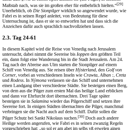
[29]
Maßstab nach, was sie im großen eher für entbehrlich hielten.“
Unerheblich, ob
Die Sionpilger
wirklich so angewendet wurde, wie
Fabri es in seinen Regel anleitet, von Bedeutung für diese
Untersuchung ist, dass er sie so entworfen hat und dass sich die
Anzeichen dafür auch sprachlich nachvollziehen lassen.
2.3. Tag 24-61
In diesem Kapitel wird die Reise von Venedig nach Jerusalem
untersucht, dabei nimmt die Seereise bis
Ioppen
den größten Teil
ein, dann folgt eine Wanderung bis in die Stadt Jerusalem. Am 24.
Tag nach der Abreise aus Ulm starten die Sionpilger auf einem
Schiff von Venedig aus. Sie reisen über
Hÿsterland
, den
Golf von
Corner
, vorbei an verschiedenen Inseln wie
Crawta
,
Alban :
,
Creta
und
Rodess
. In
Nÿmona
verlassen sie das Schiff und unternehmen
einen Landgang über verschiedene Städte. Sie besteigen einen Berg,
von dem aus die Pilger zum ersten Mal das heilige Land erblicken
und dann vor Ehrfurcht dort übernachten. Drei Tage später
besteigen sie in
Salamina
wieder das Pilgerschiff und setzen ihre
Seereise fort. In einigen Städten übernachten die Pilger, manchmal
verbringen sie die Nacht auch auf dem Schiff. Dafür sollen die
[30]
Pilger Schutz bei Sankt Nikolaus suchen.
Doch auch andere
Heilige werden angerufen, wie Fabri es in seinen zwanzig Regeln
vorgeschrieben hat: „so sol er am abet im selbs vß erwelen ainen