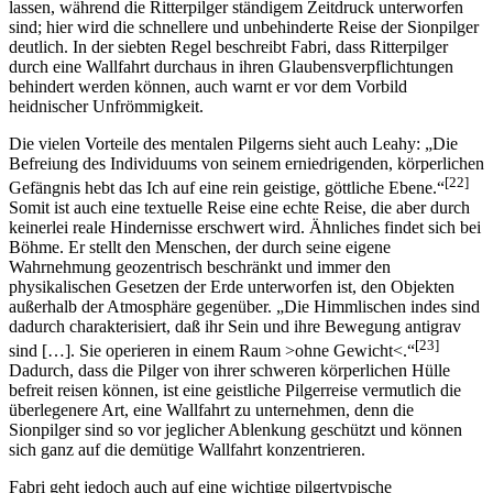
lassen, während die Ritterpilger ständigem Zeitdruck unterworfen
sind; hier wird die schnellere und unbehinderte Reise der Sionpilger
deutlich. In der siebten Regel beschreibt Fabri, dass Ritterpilger
durch eine Wallfahrt durchaus in ihren Glaubensverpflichtungen
behindert werden können, auch warnt er vor dem Vorbild
heidnischer Unfrömmigkeit.
Die vielen Vorteile des mentalen Pilgerns sieht auch Leahy: „Die
Befreiung des Individuums von seinem erniedrigenden, körperlichen
[22]
Gefängnis hebt das Ich auf eine rein geistige, göttliche Ebene.“
Somit ist auch eine textuelle Reise eine echte Reise, die aber durch
keinerlei reale Hindernisse erschwert wird. Ähnliches findet sich bei
Böhme. Er stellt den Menschen, der durch seine eigene
Wahrnehmung geozentrisch beschränkt und immer den
physikalischen Gesetzen der Erde unterworfen ist, den Objekten
außerhalb der Atmosphäre gegenüber. „Die Himmlischen indes sind
dadurch charakterisiert, daß ihr Sein und ihre Bewegung antigrav
[23]
sind […]. Sie operieren in einem Raum >ohne Gewicht<.“
Dadurch, dass die Pilger von ihrer schweren körperlichen Hülle
befreit reisen können, ist eine geistliche Pilgerreise vermutlich die
überlegenere Art, eine Wallfahrt zu unternehmen, denn die
Sionpilger sind so vor jeglicher Ablenkung geschützt und können
sich ganz auf die demütige Wallfahrt konzentrieren.
Fabri geht jedoch auch auf eine wichtige pilgertypische