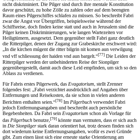
nicht diskriminiert. Die Pilger sind durch ihre mentale Konstitution
davor geschützt, zu hohe Zölle zu zahlen oder auf dem beengten
Raum eines Pilgerschiffes schlafen zu müssen. So beschreibt Fabri
zwar die Angst vor Übergriffen, beispielsweise während der
Schiffsreise, doch finden keine statt und auch in Jerusalem sind die
Pilger keinen Diskriminierungen, wie langen Wartezeiten vor
Heiligtümern, ausgesetzt. Dem gegenüber stellt Fabri ganz deutlich
die Ritterpilger, denen der Zugang zur Grabeskirche erschwert wird:
„In die kirchen múgent die ritter bilgrin nit komen aun verwilgung
[77]
vnd vff schliessung der haiden vnd aun bargelt.“
Die Leiden der
Ritterpilger werden der unbehinderten Reise der Sionpilger
gegenübergestellt, damit auch diese Leid empfinden, um sich so den
Ablass zu verdienen.
Für Fabris erstes Pilgerwerk, das
Evagatorium
, stellt Zrenner
folgendes fest: „Fabri verzichtet ausdrücklich auf Angaben über
Entfernungen und Reisekosten, da sie schon in vielen anderen
[78]
Berichten enthalten seien.“
Im
Pilgerbuch
verwendet Fabri
jedoch Entfernungsangaben und beschreibt auch persönliche
Begebenheiten. Da Fabri sein
Evagatorium
schon als Vorlage für
[79]
das
Pilgerbuch
benutze,
könnte man vermuten, dass er sich auch
in
Die Sionpilger
stark daran orientiert hat, trotz dessen finden sich
dort wiederum keine Entfernungsangaben, wofür es zwei Gründe
gibt. Zum einen lässt sich eine erneute starke Orientierung am