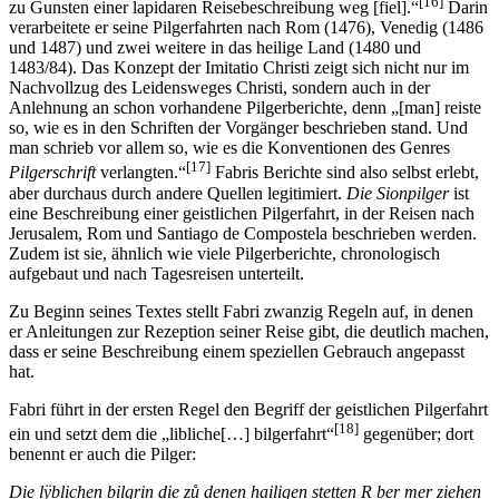
[16]
zu Gunsten einer lapidaren Reisebeschreibung weg [fiel].“
Darin
verarbeitete er seine Pilgerfahrten nach Rom (1476), Venedig (1486
und 1487) und zwei weitere in das heilige Land (1480 und
1483/84). Das Konzept der Imitatio Christi zeigt sich nicht nur im
Nachvollzug des Leidensweges Christi, sondern auch in der
Anlehnung an schon vorhandene Pilgerberichte, denn „[man] reiste
so, wie es in den Schriften der Vorgänger beschrieben stand. Und
man schrieb vor allem so, wie es die Konventionen des Genres
[17]
Pilgerschrift
verlangten.“
Fabris Berichte sind also selbst erlebt,
aber durchaus durch andere Quellen legitimiert.
Die Sionpilger
ist
eine Beschreibung einer geistlichen Pilgerfahrt, in der Reisen nach
Jerusalem, Rom und Santiago de Compostela beschrieben werden.
Zudem ist sie, ähnlich wie viele Pilgerberichte, chronologisch
aufgebaut und nach Tagesreisen unterteilt.
Zu Beginn seines Textes stellt Fabri zwanzig Regeln auf, in denen
er Anleitungen zur Rezeption seiner Reise gibt, die deutlich machen,
dass er seine Beschreibung einem speziellen Gebrauch angepasst
hat.
Fabri führt in der ersten Regel den Begriff der geistlichen Pilgerfahrt
[18]
ein und setzt dem die „libliche[…] bilgerfahrt“
gegenüber; dort
benennt er auch die Pilger:
Die lÿblichen bilgrin die zů denen hailigen stetten R ber mer ziehen