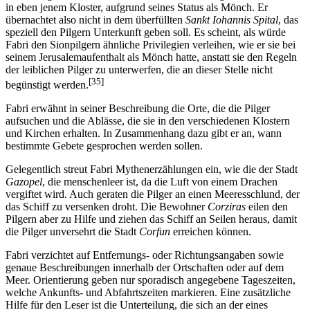
in eben jenem Kloster, aufgrund seines Status als Mönch. Er
übernachtet also nicht in dem überfüllten
Sankt Iohannis Spital
, das
speziell den Pilgern Unterkunft geben soll. Es scheint, als würde
Fabri den Sionpilgern ähnliche Privilegien verleihen, wie er sie bei
seinem Jerusalemaufenthalt als Mönch hatte, anstatt sie den Regeln
der leiblichen Pilger zu unterwerfen, die an dieser Stelle nicht
[35]
begünstigt werden.
Fabri erwähnt in seiner Beschreibung die Orte, die die Pilger
aufsuchen und die Ablässe, die sie in den verschiedenen Klostern
und Kirchen erhalten. In Zusammenhang dazu gibt er an, wann
bestimmte Gebete gesprochen werden sollen.
Gelegentlich streut Fabri Mythenerzählungen ein, wie die der Stadt
Gazopel
, die menschenleer ist, da die Luft von einem Drachen
vergiftet wird. Auch geraten die Pilger an einen Meeresschlund, der
das Schiff zu versenken droht. Die Bewohner
Corziras
eilen den
Pilgern aber zu Hilfe und ziehen das Schiff an Seilen heraus, damit
die Pilger unversehrt die Stadt
Corfun
erreichen können.
Fabri verzichtet auf Entfernungs- oder Richtungsangaben sowie
genaue Beschreibungen innerhalb der Ortschaften oder auf dem
Meer. Orientierung geben nur sporadisch angegebene Tageszeiten,
welche Ankunfts- und Abfahrtszeiten markieren. Eine zusätzliche
Hilfe für den Leser ist die Unterteilung, die sich an der eines