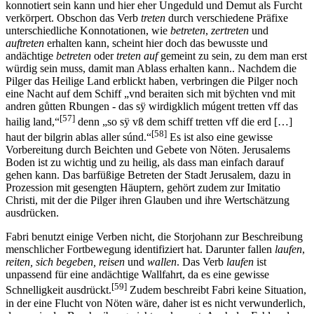
konnotiert sein kann und hier eher Ungeduld und Demut als Furcht
verkörpert. Obschon das Verb
treten
durch verschiedene Präfixe
unterschiedliche Konnotationen, wie
betreten
,
zertreten
und
auftreten
erhalten kann, scheint hier doch das bewusste und
andächtige
betreten
oder
treten auf
gemeint zu sein, zu dem man erst
würdig sein muss, damit man Ablass erhalten kann.. Nachdem die
Pilger das Heilige Land erblickt haben, verbringen die Pilger noch
eine Nacht auf dem Schiff „vnd beraiten sich mit bÿchten vnd mit
andren gůtten Rbungen - das sÿ wirdigklich múgent tretten vff das
[57]
hailig land,“
denn „so sÿ vß dem schiff tretten vff die erd […]
[58]
haut der bilgrin ablas aller súnd.“
Es ist also eine gewisse
Vorbereitung durch Beichten und Gebete von Nöten. Jerusalems
Boden ist zu wichtig und zu heilig, als dass man einfach darauf
gehen kann. Das barfüßige Betreten der Stadt Jerusalem, dazu in
Prozession mit gesengten Häuptern, gehört zudem zur Imitatio
Christi, mit der die Pilger ihren Glauben und ihre Wertschätzung
ausdrücken.
Fabri benutzt einige Verben nicht, die Storjohann zur Beschreibung
menschlicher Fortbewegung identifiziert hat. Darunter fallen
laufen
,
reiten, sich begeben, reisen
und
wallen
. Das Verb
laufen
ist
unpassend für eine andächtige Wallfahrt, da es eine gewisse
[59]
Schnelligkeit ausdrückt.
Zudem beschreibt Fabri keine Situation,
in der eine Flucht von Nöten wäre, daher ist es nicht verwunderlich,