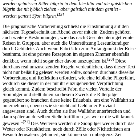
werden gehaissen Ritter bilgrin in dem biechlin vnd die gaistlichen
bilgrin die nit lÿblich ziehen - aber gaistlich mit dem gemiet -
[19]
werden genent Sÿon bilgrin.
Die pragmatische Vorbereitung schließt die Einstimmung auf den
nächsten Tagesabschnitt am Abend zuvor mit ein. Zudem gehören
auch weitere Bestimmungen, wie das nach Geschlechtern getrennte
Reisen in Gruppen, aber auch die Unterstützung Leseunkundiger
durch Gebildete. Auch wenn Fabri Ulm zum Anfangpunkt der Reise
bestimmt, ist eine private Rezeption im eigenen Zimmer ebenfalls
[20]
denkbar, wenn nicht sogar eher davon auszugehen ist.
Diese
durchaus real umzusetzenden Regeln verdeutlichen, dass dieser Text
nicht nur beiläufig gelesen werden sollte, sondern durchaus dieselbe
Vorbereitung und Reflektion erfordert, wie eine leibliche Pilgerfahrt,
wodurch sie dieser in der mit ihr einzugehenden Verpflichtung
gleich kommt. Zudem beschreibt Fabri die vielen Vorteile der
Sionpilger und stellt ihnen zu diesem Zweck die Ritterpilger
gegenüber: so brauchen diese keine Erlaubnis, um eine Wallfahrt zu
unternehmen, ebenso wie sie nicht auf Geld oder Proviant
angewiesen sind. Auch dürfen sie ihre Wallfahrt unterbrechen und
dann später an derselben Stelle fortführen „as wer er die will kranck
[21]
gewesen.“
Des Weiteren werden die Sionpilger weder durch das
Wetter oder Krankheiten, noch durch Zölle oder Nichtchristen am
Besuch Jerusalems gehindert; sie können sich unbegrenzt Zeit