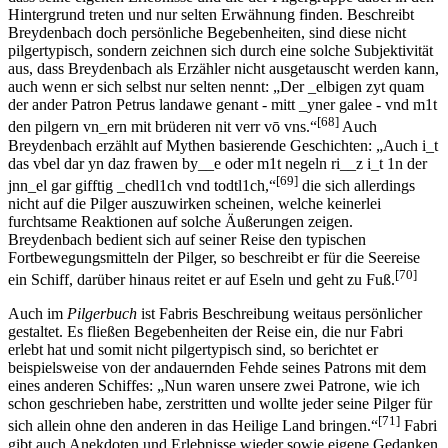
Hintergrund treten und nur selten Erwähnung finden. Beschreibt
Breydenbach doch persönliche Begebenheiten, sind diese nicht
pilgertypisch, sondern zeichnen sich durch eine solche Subjektivität
aus, dass Breydenbach als Erzähler nicht ausgetauscht werden kann,
auch wenn er sich selbst nur selten nennt: „Der _elbigen zyt quam
der ander Patron Petrus landawe genant - mitt _yner galee - vnd m1t
[68]
den pilgern vn_ern mit brüderen nit verr vō vns.“
Auch
Breydenbach erzählt auf Mythen basierende Geschichten: „Auch i_t
das vbel dar yn daz frawen by__e oder m1t negeln ri__z i_t 1n der
[69]
jnn_el gar gifftig _chedl1ch vnd todtl1ch,“
die sich allerdings
nicht auf die Pilger auszuwirken scheinen, welche keinerlei
furchtsame Reaktionen auf solche Äußerungen zeigen.
Breydenbach bedient sich auf seiner Reise den typischen
Fortbewegungsmitteln der Pilger, so beschreibt er für die Seereise
[70]
ein Schiff, darüber hinaus reitet er auf Eseln und geht zu Fuß.
Auch im
Pilgerbuch
ist Fabris Beschreibung weitaus persönlicher
gestaltet. Es fließen Begebenheiten der Reise ein, die nur Fabri
erlebt hat und somit nicht pilgertypisch sind, so berichtet er
beispielsweise von der andauernden Fehde seines Patrons mit dem
eines anderen Schiffes: „Nun waren unsere zwei Patrone, wie ich
schon geschrieben habe, zerstritten und wollte jeder seine Pilger für
[71]
sich allein ohne den anderen in das Heilige Land bringen.“
Fabri
gibt auch Anekdoten und Erlebnisse wieder sowie eigene Gedanken