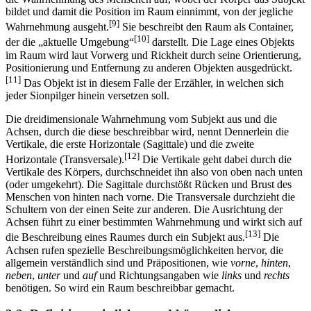
bildet und damit die Position im Raum einnimmt, von der jegliche
[9]
Wahrnehmung ausgeht.
Sie beschreibt den Raum als Container,
[10]
der die „aktuelle Umgebung“
darstellt. Die Lage eines Objekts
im Raum wird laut Vorwerg und Rickheit durch seine Orientierung,
Positionierung und Entfernung zu anderen Objekten ausgedrückt.
[11]
Das Objekt ist in diesem Falle der Erzähler, in welchen sich
jeder Sionpilger hinein versetzen soll.
Die dreidimensionale Wahrnehmung vom Subjekt aus und die
Achsen, durch die diese beschreibbar wird, nennt Dennerlein die
Vertikale, die erste Horizontale (Sagittale) und die zweite
[12]
Horizontale (Transversale).
Die Vertikale geht dabei durch die
Vertikale des Körpers, durchschneidet ihn also von oben nach unten
(oder umgekehrt). Die Sagittale durchstößt Rücken und Brust des
Menschen von hinten nach vorne. Die Transversale durchzieht die
Schultern von der einen Seite zur anderen. Die Ausrichtung der
Achsen führt zu einer bestimmten Wahrnehmung und wirkt sich auf
[13]
die Beschreibung eines Raumes durch ein Subjekt aus.
Die
Achsen rufen spezielle Beschreibungsmöglichkeiten hervor, die
allgemein verständlich sind und Präpositionen, wie
vorne
,
hinten
,
neben
,
unter
und
auf
und Richtungsangaben wie
links
und
rechts
benötigen. So wird ein Raum beschreibbar gemacht.