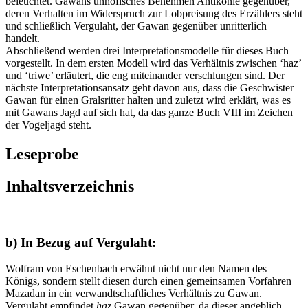
beleuchtet. Gawans unhöfisches Benehmen Antikonie gegenüber,
deren Verhalten im Widerspruch zur Lobpreisung des Erzählers steht
und schließlich Vergulaht, der Gawan gegenüber unritterlich
handelt.
Abschließend werden drei Interpretationsmodelle für dieses Buch
vorgestellt. In dem ersten Modell wird das Verhältnis zwischen ‘haz’
und ‘triwe’ erläutert, die eng miteinander verschlungen sind. Der
nächste Interpretationsansatz geht davon aus, dass die Geschwister
Gawan für einen Gralsritter halten und zuletzt wird erklärt, was es
mit Gawans Jagd auf sich hat, da das ganze Buch VIII im Zeichen
der Vogeljagd steht.
Leseprobe
Inhaltsverzeichnis
b) In Bezug auf Vergulaht:
Wolfram von Eschenbach erwähnt nicht nur den Namen des
Königs, sondern stellt diesen durch einen gemeinsamen Vorfahren
Mazadan in ein verwandtschaftliches Verhältnis zu Gawan.
Vergulaht empfindet
haz
Gawan gegenüber, da dieser angeblich