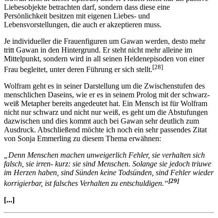
Liebesobjekte betrachten darf, sondern dass diese eine
Persönlichkeit besitzen mit eigenen Liebes- und
Lebensvorstellungen, die auch er akzeptieren muss.
Je individueller die Frauenfiguren um Gawan werden, desto mehr
tritt Gawan in den Hintergrund. Er steht nicht mehr alleine im
Mittelpunkt, sondern wird in all seinen Heldenepisoden von einer
[28]
Frau begleitet, unter deren Führung er sich stellt.
Wolfram geht es in seiner Darstellung um die Zwischenstufen des
menschlichen Daseins, wie er es in seinem Prolog mit der schwarz-
weiß Metapher bereits angedeutet hat. Ein Mensch ist für Wolfram
nicht nur schwarz und nicht nur weiß, es geht um die Abstufungen
dazwischen und dies kommt auch bei Gawan sehr deutlich zum
Ausdruck. Abschließend möchte ich noch ein sehr passendes Zitat
von Sonja Emmerling zu diesem Thema erwähnen:
„Denn Menschen machen unweigerlich Fehler, sie verhalten sich
falsch, sie irren- kurz: sie sind Menschen. Solange sie jedoch triuwe
im Herzen haben, sind Sünden keine Todsünden, sind Fehler wieder
[29]
korrigierbar, ist falsches Verhalten zu entschuldigen.“
[...]