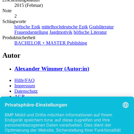
2015 (Februar)
Note
2
Schlagworte
höfische Epik
mittelhochdeutsche Epik
Gralsliteratur
Frauendarstellung
Jagdmotivik
höfische Literatur
Produktsicherheit
BACHELOR + MASTER Publishing
Autor
Alexander Wimmer (Autor:in)
Hilfe/FAQ
Impressum
Datenschutz
AGB
Vertrag widerrufen
Zur Desktop-Version
Copyright ©Imprint in der Bedey & Thoms Media GmbH
powered
by
Open Publishing
Zurück