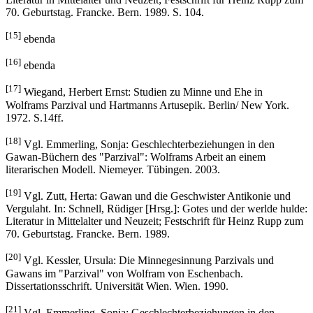
70. Geburtstag. Francke. Bern. 1989. S. 104.
[15]
ebenda
[16]
ebenda
[17]
Wiegand, Herbert Ernst: Studien zu Minne und Ehe in
Wolframs Parzival und Hartmanns Artusepik. Berlin/ New York.
1972. S.14ff.
[18]
Vgl. Emmerling, Sonja: Geschlechterbeziehungen in den
Gawan-Büchern des "Parzival": Wolframs Arbeit an einem
literarischen Modell. Niemeyer. Tübingen. 2003.
[19]
Vgl. Zutt, Herta: Gawan und die Geschwister Antikonie und
Vergulaht. In: Schnell, Rüdiger [Hrsg.]: Gotes und der werlde hulde:
Literatur in Mittelalter und Neuzeit; Festschrift für Heinz Rupp zum
70. Geburtstag. Francke. Bern. 1989.
[20]
Vgl. Kessler, Ursula: Die Minnegesinnung Parzivals und
Gawans im "Parzival" von Wolfram von Eschenbach.
Dissertationsschrift. Universität Wien. Wien. 1990.
[21]
Vgl. Emmerling, Sonja: Geschlechterbeziehungen in den