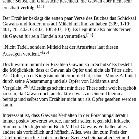
seiner Selbst, auf Gralssuche geschickt, die Gawan aber nicht sehr
[23]
ernsthaft verfolgt.
Der Erzähler beklagt die ersten paar Verse des Buches das Schicksal
Gawans und fordert uns auf Mitleid mit ihm zu haben (399, 1-10;
401, 26- 402, 6; 403, 10f; 407, 10). Es liegt ihm also nichts ferner
[24]
als Gawan für sein Handeln zu verurteilen.
„Nicht Tadel, sondern Mitleid hat der Artusritter laut diesen
[25]
Aussagen verdient.“
Doch warum nimmt der Erzählen Gawan so in Schutz? Es besteht
die Möglichkeit, dass er Gawan als Opfer und nicht als Täter sieht.
Als Opfer, da er Kingrisin nicht ermordet hat, seiner Minne-Affinität
durch seine Abstammung und als Opfer von Liddamus und
[26]
Vergulaht.
Allerdings scheint mir diese These sehr weit hergeholt
zu sein, da Gawan doch auch aktiv etwas zu seinem Dilemma
beiträgt und selbst vom Erzähler nicht nur als Opfer gesehen werden
kann.
Interessant ist, dass Gawans Verhalten in der Forschungsliteratur
immer positiv bewertet wurde, nur sehr selten regen sich kritische
Stimmen. Doch gerade in Buch VIII ist Gawans Verhalten alles
andere als vorbildlich und höfisch. Alles, was ihn zum Preis der
Tafelrunde machte, hat er in dieser Szene scheinbar abgelegt und