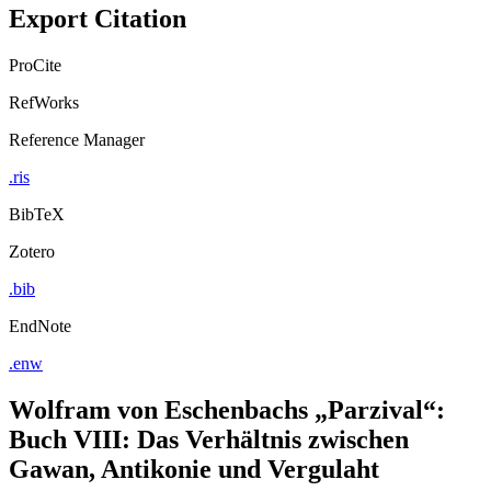
Export Citation
ProCite
RefWorks
Reference Manager
.ris
BibTeX
Zotero
.bib
EndNote
.enw
Wolfram von Eschenbachs „Parzival“:
Buch VIII: Das Verhältnis zwischen
Gawan, Antikonie und Vergulaht