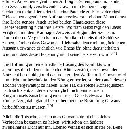
erbittet. An seinen eigentlichen Auftrag in Schampfanzun, nämlich
den Zweikampf, verschwendet Gawan nun keinen einzigen
Gedanken mehr. Hier zeigt sich eine Parallele zu Eneas, der einst
Dido seinen eigentlichen Auftrag verschwieg und ohne Minnedienst
ihre Liebe genoss. Auch ist bei beiden Charakteren diese
Liebesbeziehung nicht ihre Letzte. Wolfram selbst regt den Eneas-
Vergleich mit dem Karthago-Verweis zu Beginn der Szene an.
Durch diesen Vergleich kann das Publikum bereits drei Schlüsse
ziehen, nämlich dass Gawan ein Liebesabenteuer mit unglücklichem
Ausgang erwartet, er ähnlich wie Eneas
lôn
ohne
dienst
erhalten
[18]
wird und dass diese Beziehung nicht seine Letzte sein wird.
Die Hoffnung auf eine friedliche Lösung des Konflikts wird
allerdings durch den eintretenden Ritter zerstört, der Gawan der
Notzucht beschuldigt und das Volk zu den Waffen ruft. Gawan wird
nun nicht nur beschuldigt den König ermordet, sondern auch dessen
Tochter vergewaltigt zu haben. Eine Tat, die solche Konsequenzen
nach sich zieht, an denen womöglich nicht einmal mehr
Kingrimursels Zusicherung eines freien Geleits etwas ändern
könnte. Vergulaht glaubt hier unbedingt eine Bestrafung Gawans
[19]
herbeiführen zu müssen.
Allein die Tatsache, dass man es Gawan zutraut ein solches
Verbrechen begangen zu haben, wirft schon ein äußerst
zweifelhaftes Licht auf ihn. Ebenso verhält es sich später bei Bene,