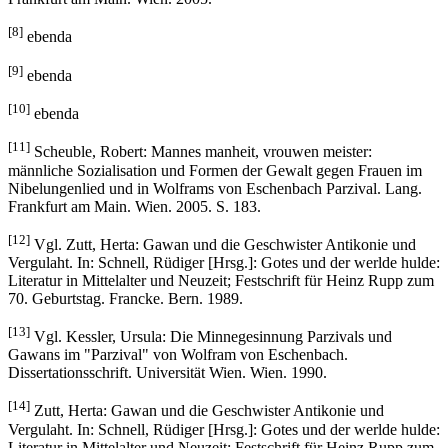
[8]
ebenda
[9]
ebenda
[10]
ebenda
[11]
Scheuble, Robert: Mannes manheit, vrouwen meister:
männliche Sozialisation und Formen der Gewalt gegen Frauen im
Nibelungenlied und in Wolframs von Eschenbach Parzival. Lang.
Frankfurt am Main. Wien. 2005. S. 183.
[12]
Vgl. Zutt, Herta: Gawan und die Geschwister Antikonie und
Vergulaht. In: Schnell, Rüdiger [Hrsg.]: Gotes und der werlde hulde:
Literatur in Mittelalter und Neuzeit; Festschrift für Heinz Rupp zum
70. Geburtstag. Francke. Bern. 1989.
[13]
Vgl. Kessler, Ursula: Die Minnegesinnung Parzivals und
Gawans im "Parzival" von Wolfram von Eschenbach.
Dissertationsschrift. Universität Wien. Wien. 1990.
[14]
Zutt, Herta: Gawan und die Geschwister Antikonie und
Vergulaht. In: Schnell, Rüdiger [Hrsg.]: Gotes und der werlde hulde:
Literatur in Mittelalter und Neuzeit; Festschrift für Heinz Rupp zum