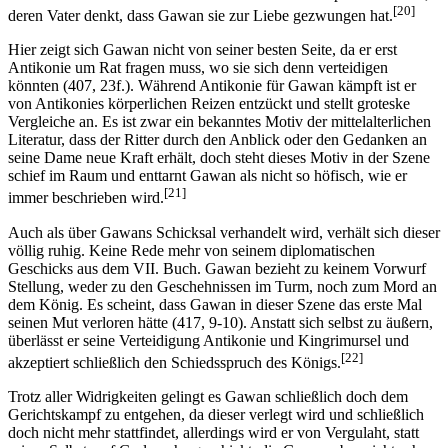
[20]
deren Vater denkt, dass Gawan sie zur Liebe gezwungen hat.
Hier zeigt sich Gawan nicht von seiner besten Seite, da er erst
Antikonie um Rat fragen muss, wo sie sich denn verteidigen
könnten (407, 23f.). Während Antikonie für Gawan kämpft ist er
von Antikonies körperlichen Reizen entzückt und stellt groteske
Vergleiche an. Es ist zwar ein bekanntes Motiv der mittelalterlichen
Literatur, dass der Ritter durch den Anblick oder den Gedanken an
seine Dame neue Kraft erhält, doch steht dieses Motiv in der Szene
schief im Raum und enttarnt Gawan als nicht so höfisch, wie er
[21]
immer beschrieben wird.
Auch als über Gawans Schicksal verhandelt wird, verhält sich dieser
völlig ruhig. Keine Rede mehr von seinem diplomatischen
Geschicks aus dem VII. Buch. Gawan bezieht zu keinem Vorwurf
Stellung, weder zu den Geschehnissen im Turm, noch zum Mord an
dem König. Es scheint, dass Gawan in dieser Szene das erste Mal
seinen Mut verloren hätte (417, 9-10). Anstatt sich selbst zu äußern,
überlässt er seine Verteidigung Antikonie und Kingrimursel und
[22]
akzeptiert schließlich den Schiedsspruch des Königs.
Trotz aller Widrigkeiten gelingt es Gawan schließlich doch dem
Gerichtskampf zu entgehen, da dieser verlegt wird und schließlich
doch nicht mehr stattfindet, allerdings wird er von Vergulaht, statt