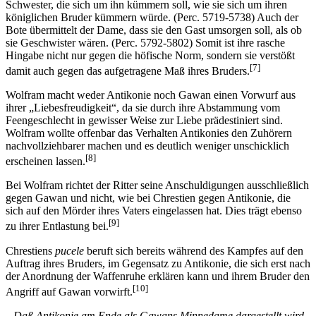
Schwester, die sich um ihn kümmern soll, wie sie sich um ihren
königlichen Bruder kümmern würde. (Perc. 5719-5738) Auch der
Bote übermittelt der Dame, dass sie den Gast umsorgen soll, als ob
sie Geschwister wären. (Perc. 5792-5802) Somit ist ihre rasche
Hingabe nicht nur gegen die höfische Norm, sondern sie verstößt
[7]
damit auch gegen das aufgetragene Maß ihres Bruders.
Wolfram macht weder Antikonie noch Gawan einen Vorwurf aus
ihrer „Liebesfreudigkeit“, da sie durch ihre Abstammung vom
Feengeschlecht in gewisser Weise zur Liebe prädestiniert sind.
Wolfram wollte offenbar das Verhalten Antikonies den Zuhörern
nachvollziehbarer machen und es deutlich weniger unschicklich
[8]
erscheinen lassen.
Bei Wolfram richtet der Ritter seine Anschuldigungen ausschließlich
gegen Gawan und nicht, wie bei Chrestien gegen Antikonie, die
sich auf den Mörder ihres Vaters eingelassen hat. Dies trägt ebenso
[9]
zu ihrer Entlastung bei.
Chrestiens
pucele
beruft sich bereits während des Kampfes auf den
Auftrag ihres Bruders, im Gegensatz zu Antikonie, die sich erst nach
der Anordnung der Waffenruhe erklären kann und ihrem Bruder den
[10]
Angriff auf Gawan vorwirft.
„
Daß Antikonie am Ende als Gawans Minnedame dargestellt wird,