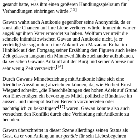
gesandt hatte, was ihm einen größeren Handlungsspielraum für
[15]
Verhandlungen einbringen würde.
Gawan wahrt auch Antikonie gegenüber seine Anonymität, da er
sonst alle Chancen auf ihre Liebe verlieren würde, immerhin war er
angeklagt ihren Vater ermordet zu haben. Wolfram verurteilt die
schnelle Intimität zwischen Gawan und Antikonie nicht, ja er
verteidigt sie sogar durch ihre Abkunft von Mazadan. Er hat im
Hinblick auf den Fortgang seiner Erzählung den Figuren auch keine
Zeit gelassen langsam ein Minneverhältnis zueinander aufzubauen,
da zwischen Gawans Ankunft auf der Burg und seiner Abreise nur
[16]
sehr wenig Zeit verstreicht.
Durch Gawans Minnebeziehung mit Antikonie hätte sich eine
friedliche Aussöhnung abzeichnen können, da, wie Herbert Ernst
Wiegand schreibt, „die Eheschließungen des hohen Adels auf Grund
von Eheverträgen ein bevorzugtes Mittel, politische Bündnisse im
aussen- und innenpolitischen Bereich vorzubereiten oder
[17]
nachträglich zu bekräftigen“
waren. Gawan könnte also auch
versuchen den Konflikt durch eine Verbindung mit Antikonie zu
beenden.
Gawan überschreitet in dieser Szene allerdings seinen Status als
Gast, da er von Anfang an nur
genâde
für sein Liebesbegehren