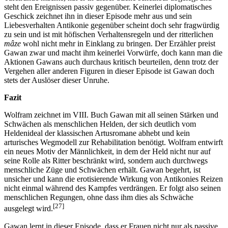
steht den Ereignissen passiv gegenüber. Keinerlei diplomatisches
Geschick zeichnet ihn in dieser Episode mehr aus und sein
Liebesverhalten Antikonie gegenüber scheint doch sehr fragwürdig
zu sein und ist mit höfischen Verhaltensregeln und der ritterlichen
mâze
wohl nicht mehr in Einklang zu bringen. Der Erzähler preist
Gawan zwar und macht ihm keinerlei Vorwürfe, doch kann man die
Aktionen Gawans auch durchaus kritisch beurteilen, denn trotz der
Vergehen aller anderen Figuren in dieser Episode ist Gawan doch
stets der Auslöser dieser Unruhe.
Fazit
Wolfram zeichnet im VIII. Buch Gawan mit all seinen Stärken und
Schwächen als menschlichen Helden, der sich deutlich vom
Heldenideal der klassischen Artusromane abhebt und kein
arturisches Wegmodell zur Rehabilitation benötigt. Wolfram entwirft
ein neues Motiv der Männlichkeit, in dem der Held nicht nur auf
seine Rolle als Ritter beschränkt wird, sondern auch durchwegs
menschliche Züge und Schwächen erhält. Gawan begehrt, ist
unsicher und kann die erotisierende Wirkung von Antikonies Reizen
nicht einmal während des Kampfes verdrängen. Er folgt also seinen
menschlichen Regungen, ohne dass ihm dies als Schwäche
[27]
ausgelegt wird.
Gawan lernt in dieser Episode, dass er Frauen nicht nur als passive