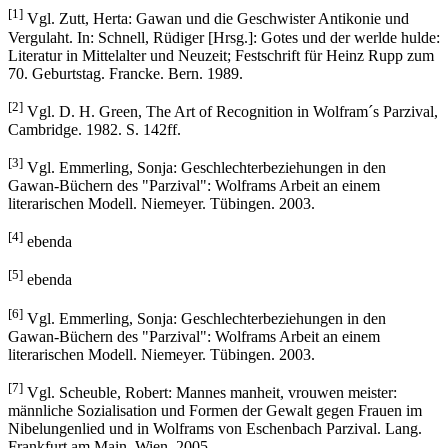
[1]
Vgl. Zutt, Herta: Gawan und die Geschwister Antikonie und
Vergulaht. In: Schnell, Rüdiger [Hrsg.]: Gotes und der werlde hulde:
Literatur in Mittelalter und Neuzeit; Festschrift für Heinz Rupp zum
70. Geburtstag. Francke. Bern. 1989.
[2]
Vgl. D. H. Green, The Art of Recognition in Wolfram´s Parzival,
Cambridge. 1982. S. 142ff.
[3]
Vgl. Emmerling, Sonja: Geschlechterbeziehungen in den
Gawan-Büchern des "Parzival": Wolframs Arbeit an einem
literarischen Modell. Niemeyer. Tübingen. 2003.
[4]
ebenda
[5]
ebenda
[6]
Vgl. Emmerling, Sonja: Geschlechterbeziehungen in den
Gawan-Büchern des "Parzival": Wolframs Arbeit an einem
literarischen Modell. Niemeyer. Tübingen. 2003.
[7]
Vgl. Scheuble, Robert: Mannes manheit, vrouwen meister:
männliche Sozialisation und Formen der Gewalt gegen Frauen im
Nibelungenlied und in Wolframs von Eschenbach Parzival. Lang.
Frankfurt am Main. Wien. 2005.