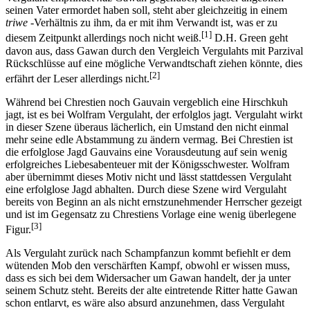
seinen Vater ermordet haben soll, steht aber gleichzeitig in einem
triwe
-Verhältnis zu ihm, da er mit ihm Verwandt ist, was er zu
[1]
diesem Zeitpunkt allerdings noch nicht weiß.
D.H. Green geht
davon aus, dass Gawan durch den Vergleich Vergulahts mit Parzival
Rückschlüsse auf eine mögliche Verwandtschaft ziehen könnte, dies
[2]
erfährt der Leser allerdings nicht.
Während bei Chrestien noch Gauvain vergeblich eine Hirschkuh
jagt, ist es bei Wolfram Vergulaht, der erfolglos jagt. Vergulaht wirkt
in dieser Szene überaus lächerlich, ein Umstand den nicht einmal
mehr seine edle Abstammung zu ändern vermag. Bei Chrestien ist
die erfolglose Jagd Gauvains eine Vorausdeutung auf sein wenig
erfolgreiches Liebesabenteuer mit der Königsschwester. Wolfram
aber übernimmt dieses Motiv nicht und lässt stattdessen Vergulaht
eine erfolglose Jagd abhalten. Durch diese Szene wird Vergulaht
bereits von Beginn an als nicht ernstzunehmender Herrscher gezeigt
und ist im Gegensatz zu Chrestiens Vorlage eine wenig überlegene
[3]
Figur.
Als Vergulaht zurück nach Schampfanzun kommt befiehlt er dem
wütenden Mob den verschärften Kampf, obwohl er wissen muss,
dass es sich bei dem Widersacher um Gawan handelt, der ja unter
seinem Schutz steht. Bereits der alte eintretende Ritter hatte Gawan
schon entlarvt, es wäre also absurd anzunehmen, dass Vergulaht