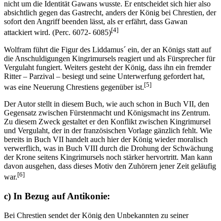
nicht um die Identität Gawans wusste. Er entscheidet sich hier also
absichtlich gegen das Gastrecht, anders der König bei Chrestien, der
sofort den Angriff beenden lässt, als er erfährt, dass Gawan
[4]
attackiert wird. (Perc. 6072- 6085)
Wolfram führt die Figur des Liddamus´ ein, der an Königs statt auf
die Anschuldigungen Kingrimursels reagiert und als Fürsprecher für
Vergulaht fungiert. Weiters gesteht der König, dass ihn ein fremder
Ritter – Parzival – besiegt und seine Unterwerfung gefordert hat,
[5]
was eine Neuerung Chrestiens gegenüber ist.
Der Autor stellt in diesem Buch, wie auch schon in Buch VII, den
Gegensatz zwischen Fürstenmacht und Königsmacht ins Zentrum.
Zu diesem Zweck gestaltet er den Konflikt zwischen Kingrimursel
und Vergulaht, der in der französischen Vorlage gänzlich fehlt. Wie
bereits in Buch VII handelt auch hier der König wieder moralisch
verwerflich, was in Buch VIII durch die Drohung der Schwächung
der Krone seitens Kingrimursels noch stärker hervortritt. Man kann
davon ausgehen, dass dieses Motiv den Zuhörern jener Zeit geläufig
[6]
war.
c) In Bezug auf Antikonie:
Bei Chrestien sendet der König den Unbekannten zu seiner