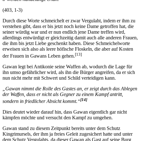
(403, 1-3)
Durch diese Worte schmeichelt er zwar Vergulaht, indem er ihm zu
verstehen gibt, dass er bis jetzt noch keine Dame getroffen hat, die
seiner würdig war und er nun endlich jene Dame treffen wird,
allerdings entwürdigt er gleichzeitig damit auch alle anderen Frauen,
die ihm bis jetzt Liebe geschenkt haben. Diese Schmeichelworte
erweisen sich also als leere höfische Floskeln, die aber auf Kosten
[13]
der Frauen in Gawans Leben gehen.
Gawan legt bei Antikonie seine Waffen ab, wodurch die Lage für
ihn umso gefährlicher wird, als ihn die Bürger angreifen, da er sich
nun nicht mehr mit Schwert und Schild verteidigen kann.
„Gawan nimmt die Rolle des Gastes an, er zeigt durch das Ablegen
der Waffen, dass er nicht als Gegner zu einem Kampf antritt,
[14]
sondern in friedlicher Absicht kommt.“
Dies deutet wieder darauf hin, dass Gawan eigentlich gar nicht
kämpfen möchte und versucht den Kampf zu umgehen.
Gawan stand zu diesem Zeitpunkt bereits unter dem Schutz
Kingrimursels, der ihm ja freies Geleit zugesichert hatte und unter
dem Schutz Vergulahts, da dieser Gawan als Gast auf seine Burg