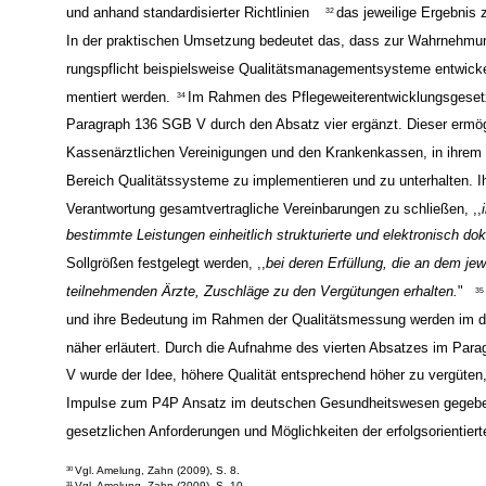
und anhand standardisierter Richtlinien
das jeweilige Ergebnis 
32
In der praktischen Umsetzung bedeutet das, dass zur Wahrnehmun
rungspflicht beispielsweise Qualitätsmanagementsysteme entwicke
mentiert werden.
Im Rahmen des Pflegeweiterentwicklungsgeset
34
Paragraph 136 SGB V durch den Absatz vier ergänzt. Dieser ermög
Kassenärztlichen Vereinigungen und den Krankenkassen, in ihrem
Bereich Qualitätssysteme zu implementieren und zu unterhalten. Ih
Verantwortung gesamtvertragliche Vereinbarungen zu schließen, ,,
bestimmte Leistungen einheitlich strukturierte und elektronisch do
Sollgrößen festgelegt werden, ,,
bei deren Erfüllung, die an dem jew
teilnehmenden Ärzte, Zuschläge zu den Vergütungen erhalten.
"
35
und ihre Bedeutung im Rahmen der Qualitätsmessung werden im dri
näher erläutert. Durch die Aufnahme des vierten Absatzes im Par
V wurde der Idee, höhere Qualität entsprechend höher zu vergüten,
Impulse zum P4P Ansatz im deutschen Gesundheitswesen gegebe
gesetzlichen Anforderungen und Möglichkeiten der erfolgsorientier
Vgl. Amelung, Zahn (2009), S. 8.
30
Vgl. Amelung, Zahn (2009), S. 10.
31