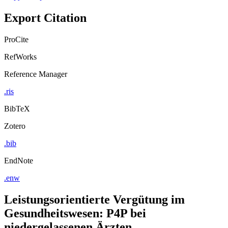
Export Citation
ProCite
RefWorks
Reference Manager
.ris
BibTeX
Zotero
.bib
EndNote
.enw
Leistungsorientierte Vergütung im
Gesundheitswesen: P4P bei
niedergelassenen Ärzten