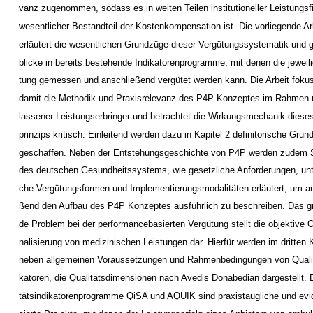
vanz zugenommen, sodass es in weiten Teilen institutioneller Leistungsf
wesentlicher Bestandteil der Kostenkompensation ist. Die vorliegende Ar
erläutert die wesentlichen Grundzüge dieser Vergütungssystematik und g
blicke in bereits bestehende Indikatorenprogramme, mit denen die jeweili
tung gemessen und anschließend vergütet werden kann. Die Arbeit fokus
damit die Methodik und Praxisrelevanz des P4P Konzeptes im Rahmen 
lassener Leistungserbringer und betrachtet die Wirkungsmechanik dieses
prinzips kritisch. Einleitend werden dazu in Kapitel 2 definitorische Grun
geschaffen. Neben der Entstehungsgeschichte von P4P werden zudem S
des deutschen Gesundheitssystems, wie gesetzliche Anforderungen, unte
che Vergütungsformen und Implementierungsmodalitäten erläutert, um an
ßend den Aufbau des P4P Konzeptes ausführlich zu beschreiben. Das g
de Problem bei der performancebasierten Vergütung stellt die objektive O
nalisierung von medizinischen Leistungen dar. Hierfür werden im dritten K
neben allgemeinen Voraussetzungen und Rahmenbedingungen von Qualit
katoren, die Qualitätsdimensionen nach Avedis Donabedian dargestellt. D
tätsindikatorenprogramme QiSA und AQUIK sind praxistaugliche und evi