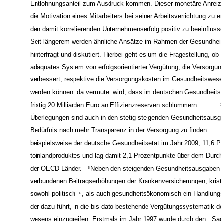
Entlohnungsanteil zum Ausdruck kommen. Dieser monetäre Anreiz 
die Motivation eines Mitarbeiters bei seiner Arbeitsverrichtung zu 
den damit korrelierenden Unternehmenserfolg positiv zu beeinfluss
Seit längerem werden ähnliche Ansätze im Rahmen der Gesundhe
hinterfragt und diskutiert. Hierbei geht es um die Fragestellung, ob
adäquates System von erfolgsorientierter Vergütung, die Versorgun
verbessert, respektive die Versorgungskosten im Gesundheitswese
werden können, da vermutet wird, dass im deutschen Gesundheits
fristig 20 Milliarden Euro an Effizienzreserven schlummern.
Überlegungen sind auch in den stetig steigenden Gesundheitsaus
Bedürfnis nach mehr Transparenz in der Versorgung zu finden.
beispielsweise der deutsche Gesundheitsetat im Jahr 2009, 11,6 P
toinlandproduktes und lag damit 2,1 Prozentpunkte über dem Durch
der OECD Länder.
Neben den steigenden Gesundheitsausgaben 
5
verbundenen Beitragserhöhungen der Krankenversicherungen, kristal
sowohl politisch
, als auch gesundheitsökonomisch ein Handlung
6
der dazu führt, in die bis dato bestehende Vergütungssystematik 
wesens einzugreifen. Erstmals im Jahr 1997 wurde durch den ,,Sa