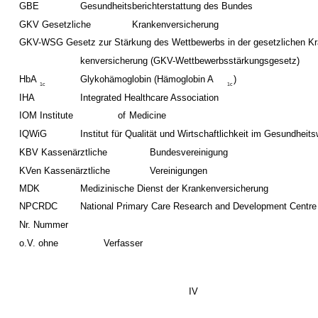
GBE
Gesundheitsberichterstattung des Bundes
GKV Gesetzliche
Krankenversicherung
GKV-WSG Gesetz zur Stärkung des Wettbewerbs in der gesetzlichen Kr
kenversicherung (GKV-Wettbewerbsstärkungsgesetz)
HbA
Glykohämoglobin (Hämoglobin A
)
1c
1c
IHA
Integrated Healthcare Association
IOM Institute
of
Medicine
IQWiG
Institut für Qualität und Wirtschaftlichkeit im Gesundheit
KBV Kassenärztliche
Bundesvereinigung
KVen Kassenärztliche
Vereinigungen
MDK
Medizinische Dienst der Krankenversicherung
NPCRDC
National Primary Care Research and Development Centre
Nr. Nummer
o.V. ohne
Verfasser
IV