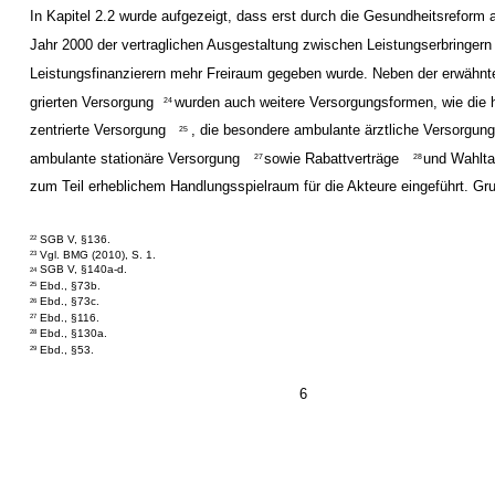
In Kapitel 2.2 wurde aufgezeigt, dass erst durch die Gesundheitsreform
Jahr 2000 der vertraglichen Ausgestaltung zwischen Leistungserbringern
Leistungsfinanzierern mehr Freiraum gegeben wurde. Neben der erwähnte
grierten Versorgung
wurden auch weitere Versorgungsformen, wie die 
24
zentrierte Versorgung
, die besondere ambulante ärztliche Versorgung
25
ambulante stationäre Versorgung
sowie Rabattverträge
und Wahlta
27
28
zum Teil erheblichem Handlungsspielraum für die Akteure eingeführt. Gru
SGB V, §136.
22
Vgl. BMG (2010), S. 1.
23
SGB V, §140a-d.
24
Ebd., §73b.
25
Ebd., §73c.
26
Ebd., §116.
27
Ebd., §130a.
28
Ebd., §53.
29
6