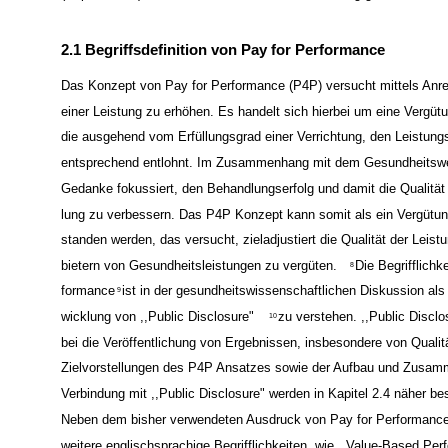
2.1 Begriffsdefinition von Pay for Performance
Das Konzept von Pay for Performance (P4P) versucht mittels Anre
einer Leistung zu erhöhen. Es handelt sich hierbei um eine Vergüt
die ausgehend vom Erfüllungsgrad einer Verrichtung, den Leistungs
entsprechend entlohnt. Im Zusammenhang mit dem Gesundheitswe
Gedanke fokussiert, den Behandlungserfolg und damit die Qualität
lung zu verbessern. Das P4P Konzept kann somit als ein Vergütu
standen werden, das versucht, zieladjustiert die Qualität der Leist
bietern von Gesundheitsleistungen zu vergüten.
Die Begrifflichk
8
formance
ist in der gesundheitswissenschaftlichen Diskussion als
9
wicklung von ,,Public Disclosure"
zu verstehen. ,,Public Disclos
10
bei die Veröffentlichung von Ergebnissen, insbesondere von Qualitä
Zielvorstellungen des P4P Ansatzes sowie der Aufbau und Zusam
Verbindung mit ,,Public Disclosure" werden in Kapitel 2.4 näher be
Neben dem bisher verwendeten Ausdruck von Pay for Performanc
weitere englischsprachige Begrifflichkeiten, wie ,,Value-Based Pe