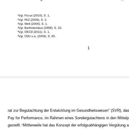
Vgl. Focus (2010), S. 1.
1
Vgl. FAZ (2006), S. 2.
2
Vgl. Welt (2006), S. 1.
3
Vgl. Bartholomäus (1999), S. 32.
4
Vgl. OECD (2011), S. 1.
5
Vgl. CDU u.a. (2009), S. 85.
6
1
rat zur Begutachtung der Entwicklung im Gesundheitswesen" (SVR), d
Pay for Performance, im Rahmen eines Sondergutachtens in den Mittelp
gestellt.
Mittlerweile hat das Konzept der erfolgsabhängigen Vergütung a
7