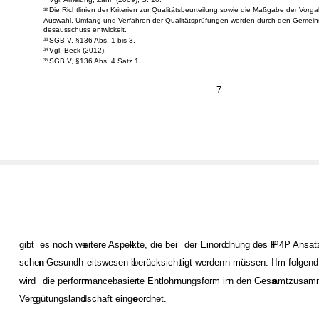
Die Richtlinien der Kriterien zur Qualitätsbeurteilung sowie die Maßgabe der Vorg
32
Auswahl, Umfang und Verfahren der Qualitätsprüfungen werden durch den Gemei
desausschuss entwickelt.
SGB V, §136 Abs. 1 bis 3.
33
Vgl. Beck (2012).
34
SGB V, §136 Abs. 4 Satz 1.
35
7
gibt
es noch we
eitere Aspek
kte, die bei
der Einord
dnung des P
P4P Ansat
schen
n Gesundh
eitswesen b
berücksicht
tigt werden
n müssen. I
Im folgend
wird
die perform
mancebasier
rte Entlohn
nungsform in
n den Gesa
amtzusam
Verg
gütungsland
dschaft einge
eordnet.