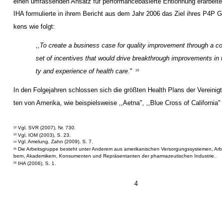
einen umfassenden Ansatz für performancebasierte Entlohnung erarbeite
IHA formulierte in ihrem Bericht aus dem Jahr 2006 das Ziel ihres P4P 
kens wie folgt:
,,
To create a business case for quality improvement through a c
set of incentives that would drive breakthrough improvements in t
ty and experience of health care.
"
16
In den Folgejahren schlossen sich die größten Health Plans der Vereinig
ten von Amerika, wie beispielsweise ,,Aetna", ,,Blue Cross of California"
Vgl. SVR (2007), Nr. 730.
12
Vgl. IOM (2003), S. 23.
13
Vgl. Amelung, Zahn (2009), S. 7.
14
Die Arbeitsgruppe besteht unter Anderem aus amerikanischen Versorgungssystemen, Arb
15
bern, Akademikern, Konsumenten und Repräsentanten der pharmazeutischen Industrie.
IHA (2006), S. 1.
16
4