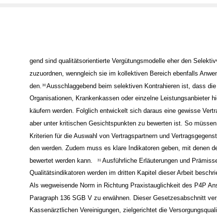
gend sind qualitätsorientierte Vergütungsmodelle eher den Selektiv
zuzuordnen, wenngleich sie im kollektiven Bereich ebenfalls Anwen
den.
Ausschlaggebend beim selektiven Kontrahieren ist, dass die 
30
Organisationen, Krankenkassen oder einzelne Leistungsanbieter hi
käufern werden. Folglich entwickelt sich daraus eine gewisse Vertra
aber unter kritischen Gesichtspunkten zu bewerten ist. So müssen
Kriterien für die Auswahl von Vertragspartnern und Vertragsgegens
den werden. Zudem muss es klare Indikatoren geben, mit denen 
bewertet werden kann.
Ausführliche Erläuterungen und Prämiss
31
Qualitätsindikatoren werden im dritten Kapitel dieser Arbeit beschr
Als wegweisende Norm in Richtung Praxistauglichkeit des P4P Ans
Paragraph 136 SGB V zu erwähnen. Dieser Gesetzesabschnitt verpf
Kassenärztlichen Vereinigungen, zielgerichtet die Versorgungsquali