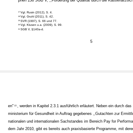
phen 136 SGB V, ,,Förderung der Qualität durch die Kassenärztlic
Vgl. Rusin (2012), S. 4.
17
Vgl. Gruhl (2011), S. 42.
18
SVR (1997), S. 66 und 77.
19
Vgl. Klusen u.a. (2009), S. 99.
20
SGB V, §140a-d.
21
5
en"
, werden in Kapitel 2.3.1 ausführlich erläutert. Neben ein durch da
22
ministerium für Gesundheit in Auftrag gegebenes ,,Gutachten zur Ermitt
nationalen und internationalen Sachstandes im Bereich Pay for Perform
dem Jahr 2010, gibt es bereits auch praxisbasierte Programme, mit deren