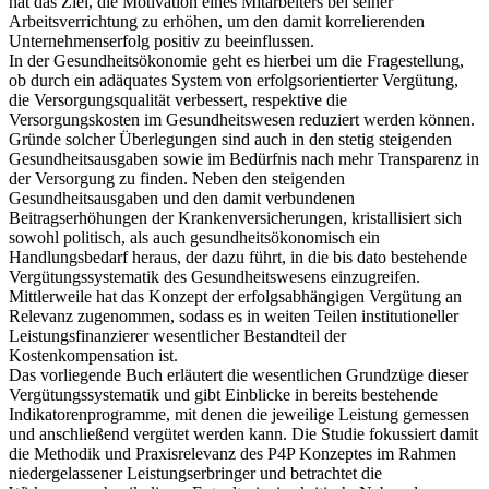
hat das Ziel, die Motivation eines Mitarbeiters bei seiner
Arbeitsverrichtung zu erhöhen, um den damit korrelierenden
Unternehmenserfolg positiv zu beeinflussen.
In der Gesundheitsökonomie geht es hierbei um die Fragestellung,
ob durch ein adäquates System von erfolgsorientierter Vergütung,
die Versorgungsqualität verbessert, respektive die
Versorgungskosten im Gesundheitswesen reduziert werden können.
Gründe solcher Überlegungen sind auch in den stetig steigenden
Gesundheitsausgaben sowie im Bedürfnis nach mehr Transparenz in
der Versorgung zu finden. Neben den steigenden
Gesundheitsausgaben und den damit verbundenen
Beitragserhöhungen der Krankenversicherungen, kristallisiert sich
sowohl politisch, als auch gesundheitsökonomisch ein
Handlungsbedarf heraus, der dazu führt, in die bis dato bestehende
Vergütungssystematik des Gesundheitswesens einzugreifen.
Mittlerweile hat das Konzept der erfolgsabhängigen Vergütung an
Relevanz zugenommen, sodass es in weiten Teilen institutioneller
Leistungsfinanzierer wesentlicher Bestandteil der
Kostenkompensation ist.
Das vorliegende Buch erläutert die wesentlichen Grundzüge dieser
Vergütungssystematik und gibt Einblicke in bereits bestehende
Indikatorenprogramme, mit denen die jeweilige Leistung gemessen
und anschließend vergütet werden kann. Die Studie fokussiert damit
die Methodik und Praxisrelevanz des P4P Konzeptes im Rahmen
niedergelassener Leistungserbringer und betrachtet die