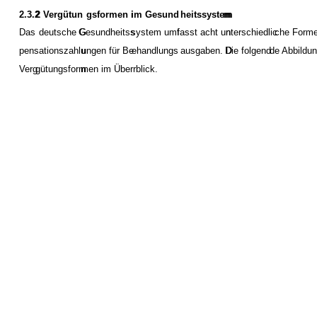
2.3.2
2 Vergütun
gsformen i
im Gesund
heitssystem
m
Das
deutsche G
Gesundheitss
system umf
fasst acht un
nterschiedlic
che Form
pens
ationszahlu
ungen für Be
ehandlungs
ausgaben. D
Die folgend
de Abbildun
Verg
gütungsform
men im Über
rblick.