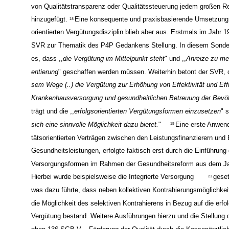
von Qualitätstransparenz oder Qualitätssteuerung jedem großen R
hinzugefügt.
Eine konsequente und praxisbasierende Umsetzung 
18
orientierten Vergütungsdisziplin blieb aber aus. Erstmals im Jahr 
SVR zur Thematik des P4P Gedankens Stellung. In diesem Sonder
es, dass ,,
die Vergütung im Mittelpunkt steht
" und ,,
Anreize zu meh
entierung
" geschaffen werden müssen. Weiterhin betont der SVR, 
sem Wege (..) die Vergütung zur Erhöhung von Effektivität und Effi
Krankenhausversorgung und gesundheitlichen Betreuung der Bevö
trägt und die ,,
erfolgsorientierten Vergütungsformen einzusetzen
" s
sich eine sinnvolle Möglichkeit dazu bietet.
"
Eine erste Anwend
19
tätsorientierten Verträgen zwischen den Leistungsfinanzierern und 
Gesundheitsleistungen, erfolgte faktisch erst durch die Einführung
Versorgungsformen im Rahmen der Gesundheitsreform aus dem Ja
Hierbei wurde beispielsweise die Integrierte Versorgung
geset
21
was dazu führte, dass neben kollektiven Kontrahierungsmöglichkei
die Möglichkeit des selektiven Kontrahierens in Bezug auf die erfol
Vergütung bestand. Weitere Ausführungen hierzu und die Stellung 