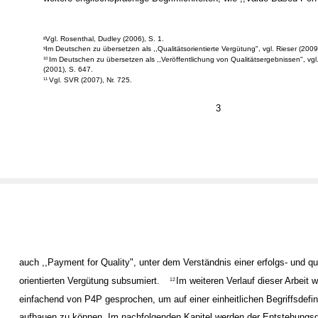
Vgl. Rosenthal, Dudley (2006), S. 1.
8
Im Deutschen zu übersetzen als ,,Qualitätsorientierte Vergütung", vgl. Rieser (2009
9
Im Deutschen zu übersetzen als ,,Veröffentlichung von Qualitätsergebnissen", vg
10
(2001), S. 647.
Vgl. SVR (2007), Nr. 725.
11
3
auch ,,Payment for Quality", unter dem Verständnis einer erfolgs- und qua
orientierten Vergütung subsumiert.
Im weiteren Verlauf dieser Arbeit w
12
einfachend von P4P gesprochen, um auf einer einheitlichen Begriffsdefin
aufbauen zu können. Im nachfolgenden Kapitel werden der Entstehung