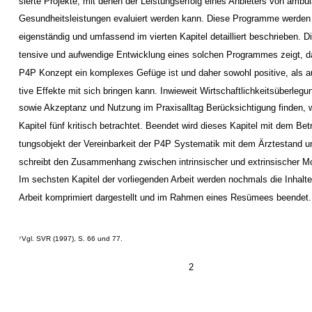
sierte Projekte, mit denen der Leistungserfolg eines Anbieters von ambu
Gesundheitsleistungen evaluiert werden kann. Diese Programme werden
eigenständig und umfassend im vierten Kapitel detailliert beschrieben. Di
tensive und aufwendige Entwicklung eines solchen Programmes zeigt, 
P4P Konzept ein komplexes Gefüge ist und daher sowohl positive, als 
tive Effekte mit sich bringen kann. Inwieweit Wirtschaftlichkeitsüberleg
sowie Akzeptanz und Nutzung im Praxisalltag Berücksichtigung finden, 
Kapitel fünf kritisch betrachtet. Beendet wird dieses Kapitel mit dem Bet
tungsobjekt der Vereinbarkeit der P4P Systematik mit dem Ärztestand u
schreibt den Zusammenhang zwischen intrinsischer und extrinsischer Mo
Im sechsten Kapitel der vorliegenden Arbeit werden nochmals die Inhalte
Arbeit komprimiert dargestellt und im Rahmen eines Resümees beendet.
Vgl. SVR (1997), S. 66 und 77.
7
2