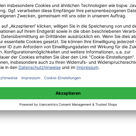
:
 sowie Mittwoch 14:00 bis 15:00 Uhr:
+49(0)176-85996762