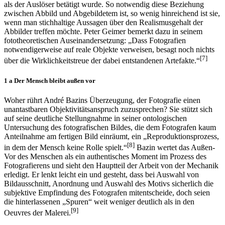
Das Abgebildete befand sich tatsächlich einmal an Ort und Stelle,
als der Auslöser betätigt wurde. So notwendig diese Beziehung
zwischen Abbild und Abgebildetem ist, so wenig hinreichend ist sie,
wenn man stichhaltige Aussagen über den Realismusgehalt der
Abbilder treffen möchte. Peter Geimer bemerkt dazu in seinem
fototheoretischen Auseinandersetzung: „Dass Fotografien
notwendigerweise auf reale Objekte verweisen, besagt noch nichts
[7]
über die Wirklichkeitstreue der dabei entstandenen Artefakte.“
1 a Der Mensch bleibt außen vor
Woher rührt André Bazins Überzeugung, der Fotografie einen
unantastbaren Objektivitätsanspruch zuzusprechen? Sie stützt sich
auf seine deutliche Stellungnahme in seiner ontologischen
Untersuchung des fotografischen Bildes, die dem Fotografen kaum
Anteilnahme am fertigen Bild einräumt, ein „Reproduktionsprozess,
[8]
in dem der Mensch keine Rolle spielt.“
Bazin wertet das Außen-
Vor des Menschen als ein authentisches Moment im Prozess des
Fotografierens und sieht den Hauptteil der Arbeit von der Mechanik
erledigt. Er lenkt leicht ein und gesteht, dass bei Auswahl von
Bildausschnitt, Anordnung und Auswahl des Motivs sicherlich die
subjektive Empfindung des Fotografen mitentscheide, doch seien
die hinterlassenen „Spuren“ weit weniger deutlich als in den
[9]
Oeuvres der Malerei.