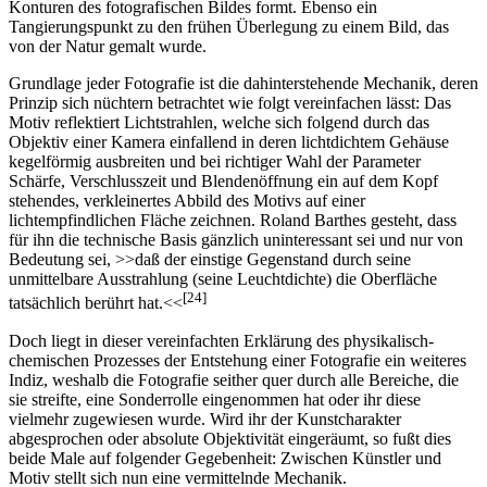
[23]
„Beharrlichkeit einer leidenschaftslosen Mechanik“
, die die
Konturen des fotografischen Bildes formt. Ebenso ein
Tangierungspunkt zu den frühen Überlegung zu einem Bild, das
von der Natur gemalt wurde.
Grundlage jeder Fotografie ist die dahinterstehende Mechanik, deren
Prinzip sich nüchtern betrachtet wie folgt vereinfachen lässt: Das
Motiv reflektiert Lichtstrahlen, welche sich folgend durch das
Objektiv einer Kamera einfallend in deren lichtdichtem Gehäuse
kegelförmig ausbreiten und bei richtiger Wahl der Parameter
Schärfe, Verschlusszeit und Blendenöffnung ein auf dem Kopf
stehendes, verkleinertes Abbild des Motivs auf einer
lichtempfindlichen Fläche zeichnen. Roland Barthes gesteht, dass
für ihn die technische Basis gänzlich uninteressant sei und nur von
Bedeutung sei, >>daß der einstige Gegenstand durch seine
unmittelbare Ausstrahlung (seine Leuchtdichte) die Oberfläche
[24]
tatsächlich berührt hat.<<
Doch liegt in dieser vereinfachten Erklärung des physikalisch-
chemischen Prozesses der Entstehung einer Fotografie ein weiteres
Indiz, weshalb die Fotografie seither quer durch alle Bereiche, die
sie streifte, eine Sonderrolle eingenommen hat oder ihr diese
vielmehr zugewiesen wurde. Wird ihr der Kunstcharakter
abgesprochen oder absolute Objektivität eingeräumt, so fußt dies
beide Male auf folgender Gegebenheit: Zwischen Künstler und