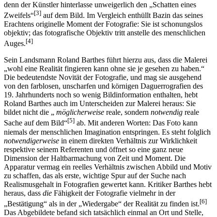
mit der „Hypothek einer unvermeidlichen Subjektivität“ belastet sei,
denn der Künstler hinterlasse unweigerlich den „Schatten eines
[3]
Zweifels“
auf dem Bild. Im Vergleich enthüllt Bazin das seines
Erachtens originelle Moment der Fotografie: Sie ist schonungslos
objektiv; das fotografische Objektiv tritt anstelle des menschlichen
[4]
Auges.
Sein Landsmann Roland Barthes führt hierzu aus, dass die Malerei
„wohl eine Realität fingieren kann ohne sie je gesehen zu haben.“
Die bedeutendste Novität der Fotografie, und mag sie ausgehend
von den farblosen, unscharfen und körnigen Daguerrografien des
19. Jahrhunderts noch so wenig Bildinformation enthalten, hebt
Roland Barthes auch im Unterscheiden zur Malerei heraus: Sie
bildet nicht die „
möglicherweise
reale, sondern
notwendig
reale
[5]
Sache auf dem Bild“
ab. Mit anderen Worten: Das Foto kann
niemals der menschlichen Imagination entspringen. Es steht folglich
notwendigerweise
in einem direkten Verhältnis zur Wirklichkeit
respektive seinem Referenten und öffnet so eine ganz neue
Dimension der Haltbarmachung von Zeit und Moment. Die
Apparatur vermag ein reelles Verhältnis zwischen Abbild und Motiv
zu schaffen, das als erste, wichtige Spur auf der Suche nach
Realismusgehalt in Fotografien gewertet kann. Kritiker Barthes hebt
heraus, dass
die
Fähigkeit der Fotografie vielmehr in der
[6]
„Bestätigung“ als in der „Wiedergabe“ der Realität zu finden ist.