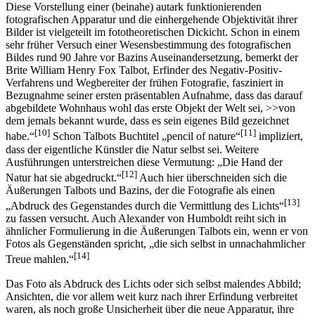
Diese Vorstellung einer (beinahe) autark funktionierenden
fotografischen Apparatur und die einhergehende Objektivität ihrer
Bilder ist vielgeteilt im fototheoretischen Dickicht. Schon in einem
sehr früher Versuch einer Wesensbestimmung des fotografischen
Bildes rund 90 Jahre vor Bazins Auseinandersetzung, bemerkt der
Brite William Henry Fox Talbot, Erfinder des Negativ-Positiv-
Verfahrens und Wegbereiter der frühen Fotografie, fasziniert in
Bezugnahme seiner ersten präsentablen Aufnahme, dass das darauf
abgebildete Wohnhaus wohl das erste Objekt der Welt sei, >>von
dem jemals bekannt wurde, dass es sein eigenes Bild gezeichnet
[10]
[11]
habe.“
Schon Talbots Buchtitel „pencil of nature“
impliziert,
dass der eigentliche Künstler die Natur selbst sei. Weitere
Ausführungen unterstreichen diese Vermutung: „Die Hand der
[12]
Natur hat sie abgedruckt.“
Auch hier überschneiden sich die
Äußerungen Talbots und Bazins, der die Fotografie als einen
[13]
„Abdruck des Gegenstandes durch die Vermittlung des Lichts“
zu fassen versucht. Auch Alexander von Humboldt reiht sich in
ähnlicher Formulierung in die Äußerungen Talbots ein, wenn er von
Fotos als Gegenständen spricht, „die sich selbst in unnachahmlicher
[14]
Treue mahlen.“
Das Foto als Abdruck des Lichts oder sich selbst malendes Abbild;
Ansichten, die vor allem weit kurz nach ihrer Erfindung verbreitet