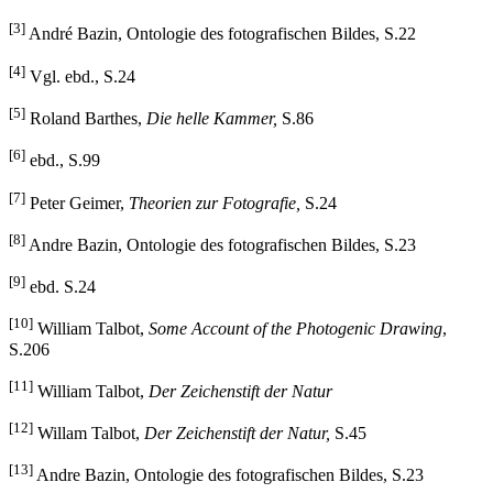
Ähnlichkeitswahn befreit.“
[3]
André Bazin, Ontologie des fotografischen Bildes, S.22
[4]
Vgl. ebd., S.24
[5]
Roland Barthes,
Die helle Kammer,
S.86
[6]
ebd., S.99
[7]
Peter Geimer,
Theorien zur Fotografie,
S.24
[8]
Andre Bazin, Ontologie des fotografischen Bildes, S.23
[9]
ebd. S.24
[10]
William Talbot,
Some Account of the Photogenic Drawing
,
S.206
[11]
William Talbot,
Der Zeichenstift der Natur
[12]
Willam Talbot,
Der Zeichenstift der Natur,
S.45
[13]