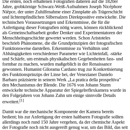
Die ersten, noch erhaltenen Fotografien datieren auf die 1820er
Jahre, grobkörnige Schwarz-Weiß-Aufnahmen Joseph Nicéphore
Nièpce, der unter Zuhilfenahme einer Zinnplatte als Trägerschicht
und lichtempfindlichen Silbersalzen Direktpositive entwickelte. Die
technischen Voraussetzungen und Erkenntnisse, die für die
Anfertigung dieser Fotografien nötig waren, können rückblickend
als Gemeinschaftsarbeit großer Denker und Experimentatoren der
Menschheitsgeschichte gewertet werden. Schon Aristoteles
beschrieb Phänomene, die die Grundprinzipien der fotografischen
Funktionsweise darstellen. Erkenntnisse zu Verhältnis und
Abhängigkeiten verschiedener Parameter wie Lichteinfall, -stärke
und Schärfe, um erstmals physikalischen Gegebenheiten fass- und
formbar zu machen, wurden maßgeblich in der Renaissance
gewonnen. Humanist Gilorama Cardano trug zur Konkretisierung
des Funktionsprinzips der Linse bei, der Venezianer Danielo
Barbaro präzisierte in seinem Werk „La pratica della prospeltiva"
den Mechanismus der Blende. Die 1676 von Johann Sturm
entwickelte technische Apparatur der Spiegelreflexkamera wurde in
den Folgejahren von Johann Zahn um einige sinnvolle Details
[1]
erweitert.
Damit war die mechanische Komponente der Kamera bereits
bedient; bis zur Anfertigung der ersten haltbaren Fotografie sollten
allerdings noch rund 150 Jahre vergehen, da der chemische Aspekt