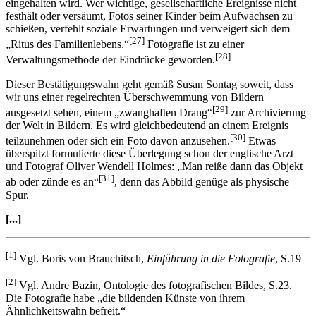
einführte und zeigt zudem auf, wie strikt dieses soziale Regelwerk
eingehalten wird. Wer wichtige, gesellschaftliche Ereignisse nicht
festhält oder versäumt, Fotos seiner Kinder beim Aufwachsen zu
schießen, verfehlt soziale Erwartungen und verweigert sich dem
[27]
„Ritus des Familienlebens.“
Fotografie ist zu einer
[28]
Verwaltungsmethode der Eindrücke geworden.
Dieser Bestätigungswahn geht gemäß Susan Sontag soweit, dass
wir uns einer regelrechten Überschwemmung von Bildern
[29]
ausgesetzt sehen, einem „zwanghaften Drang“
zur Archivierung
der Welt in Bildern. Es wird gleichbedeutend an einem Ereignis
[30]
teilzunehmen oder sich ein Foto davon anzusehen.
Etwas
überspitzt formulierte diese Überlegung schon der englische Arzt
und Fotograf Oliver Wendell Holmes: „Man reiße dann das Objekt
[31]
ab oder zünde es an“
, denn das Abbild genüge als physische
Spur.
[...]
[1]
Vgl. Boris von Brauchitsch,
Einführung in die Fotografie
, S.19
[2]
Vgl. Andre Bazin, Ontologie des fotografischen Bildes, S.23.
Die Fotografie habe „die bildenden Künste von ihrem