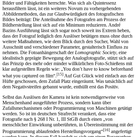
waren, als noch große Unsicherheit über die neue Apparatur, ihre
Bilder und Fähigkeiten herrschte. Was sich als Quintessenz
herausfiltern lässt, ist ein weiteres Novum zu vorhergehenden
Abbildemethoden, das zur Glaubwürdigkeit des fotografischen
Bildes beiträgt: Die Anteilnahme des Fotografen am Prozess der
Bildherstellung lässt sich auf ein Minimum reduzieren. André
Bazins Ausführung lässt sich sogar noch soweit ins Extrem heben,
dass der Fotograf lediglich den Auslöser betätigen muss ohne durch
weitere Maßnahmen, wie dem Blick durch den Sucher, Wahl von
Ausschnitt und verschiedener Parameter, gestalterisch Einfluss zu
nehmen. Die Fotoanhängerschaft der
Lomographic Society
, eine
idealistisch geprägte Bewegung der Analogfotografie, stützt sich auf
das Prinzip des mehr oder minder willkürlichen Foto-Schießens mit
klar aufgestellten Regeln wie: „You don’t have to know beforehand
[15]
what you captured on film“.
Auf Gut Glück wird einfach aus der
Hüfte geschossen, dem Zufall Platz eingeräumt. Was tatsächlich auf
dem Negativstreifen gebannt wurde, enthüllt erst das Positiv.
Selbst das Auslösen der Kamera ist kein notwendigerweise von
Menschenhand ausgeführter Prozess, sondern kann über
Zufallsmechanismen oder Programmierung von Maschinen getätigt
werden. So ist im deutschen Strafrecht verankert, dass eine
Fotografie nach § 268 I Nr. 1, III StGB durch einen „von
menschlicher Einwirkung unberührten, in Übereinstimmung mit der
[16]
Programmierung ablaufenden Herstellungsvorgang“
angefertigt