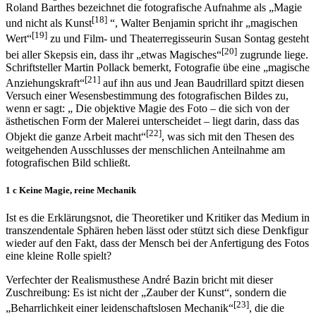
Erwähnung unter Verwendung bemerkenswert ähnlicher Termini:
Roland Barthes bezeichnet die fotografische Aufnahme als „Magie
[18]
und nicht als Kunst
“, Walter Benjamin spricht ihr „magischen
[19]
Wert“
zu und Film- und Theaterregisseurin Susan Sontag gesteht
[20]
bei aller Skepsis ein, dass ihr „etwas Magisches“
zugrunde liege.
Schriftsteller Martin Pollack bemerkt, Fotografie übe eine „magische
[21]
Anziehungskraft“
auf ihn aus und Jean Baudrillard spitzt diesen
Versuch einer Wesensbestimmung des fotografischen Bildes zu,
wenn er sagt: „ Die objektive Magie des Foto – die sich von der
ästhetischen Form der Malerei unterscheidet – liegt darin, dass das
[22]
Objekt die ganze Arbeit macht“
, was sich mit den Thesen des
weitgehenden Ausschlusses der menschlichen Anteilnahme am
fotografischen Bild schließt.
1 c Keine Magie, reine Mechanik
Ist es die Erklärungsnot, die Theoretiker und Kritiker das Medium in
transzendentale Sphären heben lässt oder stützt sich diese Denkfigur
wieder auf den Fakt, dass der Mensch bei der Anfertigung des Fotos
eine kleine Rolle spielt?
Verfechter der Realismusthese André Bazin bricht mit dieser
Zuschreibung: Es ist nicht der „Zauber der Kunst“, sondern die