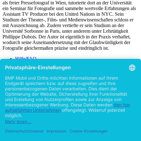
Leon Benjamin Auris Engler, aufgewachsen in München, arbeitete
als freier Pressefotograf in Wien, tutorierte dort an der Universität
ein Seminar für Fotografie und sammelte wertvolle Erfahrungen als
Assistant TV Producer bei den United Nations in NYC. Sein
Studium der Theater-, Film- und Medienwissenschaften schloss er
mit Auszeichnung ab. Zudem vertiefte er sein Studium an der
Université Sorbonne in Paris, unter anderem unter Lehrtätigkeit
Phillippe Dubois. Der Autor ist eigentlich in der Praxis verhaftet,
wodurch seine Auseinandersetzung mit der Glaubwürdigkeit der
Fotografie gleichermaßen präzise und eindringlich ist.
Hilfe/FAQ
Impressum
Datenschutz
AGB
Vertrag widerrufen
Zur Desktop-Version
Copyright ©Imprint in der Bedey & Thoms Media GmbH
powered
by
Open Publishing
Zurück