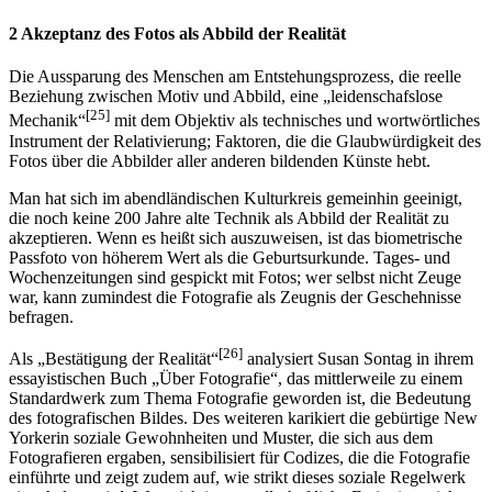
Motiv stellt sich nun eine vermittelnde Mechanik.
2 Akzeptanz des Fotos als Abbild der Realität
Die Aussparung des Menschen am Entstehungsprozess, die reelle
Beziehung zwischen Motiv und Abbild, eine „leidenschafslose
[25]
Mechanik“
mit dem Objektiv als technisches und wortwörtliches
Instrument der Relativierung; Faktoren, die die Glaubwürdigkeit des
Fotos über die Abbilder aller anderen bildenden Künste hebt.
Man hat sich im abendländischen Kulturkreis gemeinhin geeinigt,
die noch keine 200 Jahre alte Technik als Abbild der Realität zu
akzeptieren. Wenn es heißt sich auszuweisen, ist das biometrische
Passfoto von höherem Wert als die Geburtsurkunde. Tages- und
Wochenzeitungen sind gespickt mit Fotos; wer selbst nicht Zeuge
war, kann zumindest die Fotografie als Zeugnis der Geschehnisse
befragen.
[26]
Als „Bestätigung der Realität“
analysiert Susan Sontag in ihrem
essayistischen Buch „Über Fotografie“, das mittlerweile zu einem
Standardwerk zum Thema Fotografie geworden ist, die Bedeutung
des fotografischen Bildes. Des weiteren karikiert die gebürtige New
Yorkerin soziale Gewohnheiten und Muster, die sich aus dem
Fotografieren ergaben, sensibilisiert für Codizes, die die Fotografie