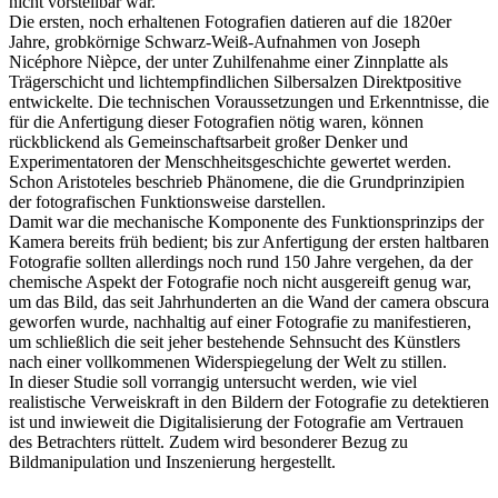
Fotografie wird der Realität in einem Maße gerecht, das bis dato
nicht vorstellbar war.
Die ersten, noch erhaltenen Fotografien datieren auf die 1820er
Jahre, grobkörnige Schwarz-Weiß-Aufnahmen von Joseph
Nicéphore Nièpce, der unter Zuhilfenahme einer Zinnplatte als
Trägerschicht und lichtempfindlichen Silbersalzen Direktpositive
entwickelte. Die technischen Voraussetzungen und Erkenntnisse, die
für die Anfertigung dieser Fotografien nötig waren, können
rückblickend als Gemeinschaftsarbeit großer Denker und
Experimentatoren der Menschheitsgeschichte gewertet werden.
Schon Aristoteles beschrieb Phänomene, die die Grundprinzipien
der fotografischen Funktionsweise darstellen.
Damit war die mechanische Komponente des Funktionsprinzips der
Kamera bereits früh bedient; bis zur Anfertigung der ersten haltbaren
Fotografie sollten allerdings noch rund 150 Jahre vergehen, da der
chemische Aspekt der Fotografie noch nicht ausgereift genug war,
um das Bild, das seit Jahrhunderten an die Wand der camera obscura
geworfen wurde, nachhaltig auf einer Fotografie zu manifestieren,
um schließlich die seit jeher bestehende Sehnsucht des Künstlers
nach einer vollkommenen Widerspiegelung der Welt zu stillen.
In dieser Studie soll vorrangig untersucht werden, wie viel
realistische Verweiskraft in den Bildern der Fotografie zu detektieren
ist und inwieweit die Digitalisierung der Fotografie am Vertrauen
des Betrachters rüttelt. Zudem wird besonderer Bezug zu
Bildmanipulation und Inszenierung hergestellt.