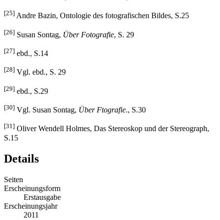
[24]
Roland Barthes,
Die helle Kammer
, S. 90
[25]
Andre Bazin, Ontologie des fotografischen Bildes, S.25
[26]
Susan Sontag,
Über Fotografie
, S. 29
[27]
ebd., S.14
[28]
Vgl. ebd., S. 29
[29]
ebd., S.29
[30]
Vgl. Susan Sontag,
Über Ftografie
., S.30
[31]
Oliver Wendell Holmes, Das Stereoskop und der Stereograph,
S.15
Details
Seiten
Erscheinungsform
Erstausgabe
Erscheinungsjahr