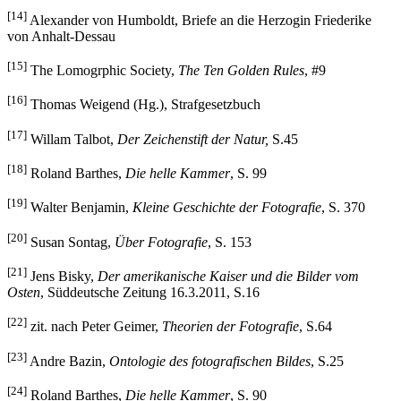
Andre Bazin, Ontologie des fotografischen Bildes, S.23
[14]
Alexander von Humboldt, Briefe an die Herzogin Friederike
von Anhalt-Dessau
[15]
The Lomogrphic Society,
The Ten Golden Rules
, #9
[16]
Thomas Weigend (Hg.), Strafgesetzbuch
[17]
Willam Talbot,
Der Zeichenstift der Natur,
S.45
[18]
Roland Barthes,
Die helle Kammer
, S. 99
[19]
Walter Benjamin,
Kleine Geschichte der Fotografie
, S. 370
[20]
Susan Sontag,
Über Fotografie
, S. 153
[21]
Jens Bisky,
Der amerikanische Kaiser und die Bilder vom
Osten
, Süddeutsche Zeitung 16.3.2011, S.16
[22]
zit. nach Peter Geimer,
Theorien der Fotografie
, S.64
[23]
Andre Bazin,
Ontologie des fotografischen Bildes
, S.25