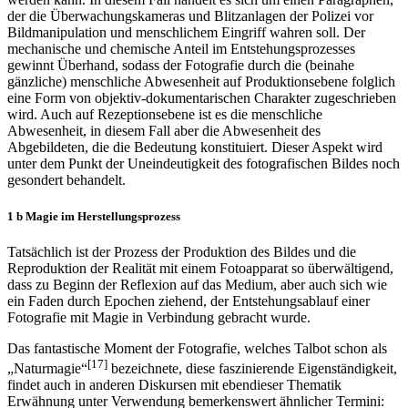
werden kann. In diesem Fall handelt es sich um einen Paragraphen,
der die Überwachungskameras und Blitzanlagen der Polizei vor
Bildmanipulation und menschlichem Eingriff wahren soll. Der
mechanische und chemische Anteil im Entstehungsprozesses
gewinnt Überhand, sodass der Fotografie durch die (beinahe
gänzliche) menschliche Abwesenheit auf Produktionsebene folglich
eine Form von objektiv-dokumentarischen Charakter zugeschrieben
wird. Auch auf Rezeptionsebene ist es die menschliche
Abwesenheit, in diesem Fall aber die Abwesenheit des
Abgebildeten, die die Bedeutung konstituiert. Dieser Aspekt wird
unter dem Punkt der Uneindeutigkeit des fotografischen Bildes noch
gesondert behandelt.
1 b Magie im Herstellungsprozess
Tatsächlich ist der Prozess der Produktion des Bildes und die
Reproduktion der Realität mit einem Fotoapparat so überwältigend,
dass zu Beginn der Reflexion auf das Medium, aber auch sich wie
ein Faden durch Epochen ziehend, der Entstehungsablauf einer
Fotografie mit Magie in Verbindung gebracht wurde.
Das fantastische Moment der Fotografie, welches Talbot schon als
[17]
„Naturmagie“
bezeichnete, diese faszinierende Eigenständigkeit,
findet auch in anderen Diskursen mit ebendieser Thematik