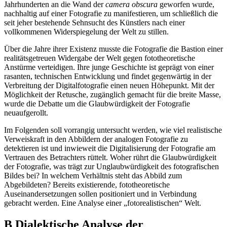
der Fotografie noch nicht ausgereift genug war, um das Bild, das seit
Jahrhunderten an die Wand der
camera obscura
geworfen wurde,
nachhaltig auf einer Fotografie zu manifestieren, um schließlich die
seit jeher bestehende Sehnsucht des Künstlers nach einer
vollkommenen Widerspiegelung der Welt zu stillen.
Über die Jahre ihrer Existenz musste die Fotografie die Bastion einer
realitätsgetreuen Widergabe der Welt gegen fototheoretische
Anstürme verteidigen. Ihre junge Geschichte ist geprägt von einer
rasanten, technischen Entwicklung und findet gegenwärtig in der
Verbreitung der Digitalfotografie einen neuen Höhepunkt. Mit der
Möglichkeit der Retusche, zugänglich gemacht für die breite Masse,
wurde die Debatte um die Glaubwürdigkeit der Fotografie
neuaufgerollt.
Im Folgenden soll vorrangig untersucht werden, wie viel realistische
Verweiskraft in den Abbildern der analogen Fotografie zu
detektieren ist und inwieweit die Digitalisierung der Fotografie am
Vertrauen des Betrachters rüttelt. Woher rührt die Glaubwürdigkeit
der Fotografie, was trägt zur Unglaubwürdigkeit des fotografischen
Bildes bei? In welchem Verhältnis steht das Abbild zum
Abgebildeten? Bereits existierende, fototheoretische
Auseinandersetzungen sollen positioniert und in Verbindung
gebracht werden. Eine Analyse einer „fotorealistischen“ Welt.