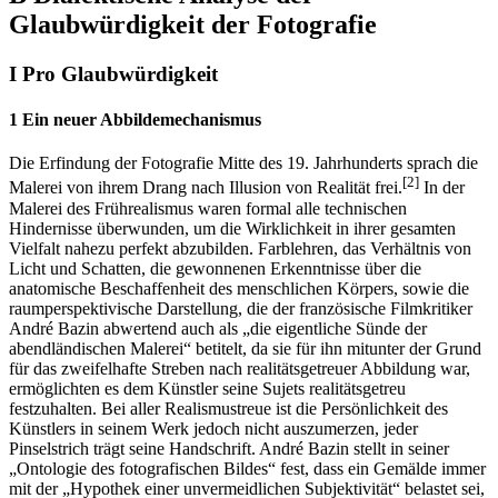
B Dialektische Analyse der
Glaubwürdigkeit der Fotografie
I Pro Glaubwürdigkeit
1 Ein neuer Abbildemechanismus
Die Erfindung der Fotografie Mitte des 19. Jahrhunderts sprach die
[2]
Malerei von ihrem Drang nach Illusion von Realität frei.
In der
Malerei des Frührealismus waren formal alle technischen
Hindernisse überwunden, um die Wirklichkeit in ihrer gesamten
Vielfalt nahezu perfekt abzubilden. Farblehren, das Verhältnis von
Licht und Schatten, die gewonnenen Erkenntnisse über die
anatomische Beschaffenheit des menschlichen Körpers, sowie die
raumperspektivische Darstellung, die der französische Filmkritiker
André Bazin abwertend auch als „die eigentliche Sünde der
abendländischen Malerei“ betitelt, da sie für ihn mitunter der Grund
für das zweifelhafte Streben nach realitätsgetreuer Abbildung war,
ermöglichten es dem Künstler seine Sujets realitätsgetreu
festzuhalten. Bei aller Realismustreue ist die Persönlichkeit des
Künstlers in seinem Werk jedoch nicht auszumerzen, jeder
Pinselstrich trägt seine Handschrift. André Bazin stellt in seiner
„Ontologie des fotografischen Bildes“ fest, dass ein Gemälde immer