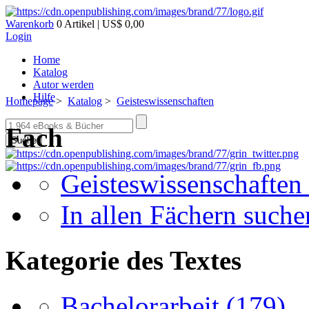
Warenkorb
0 Artikel | US$ 0,00
Login
Home
Katalog
Autor werden
Hilfe
Homepage
>
Katalog
>
Geisteswissenschaften
Fach
Suche
Geisteswissenschaften
In allen Fächern suchen
Kategorie des Textes
Bachelorarbeit
(179)