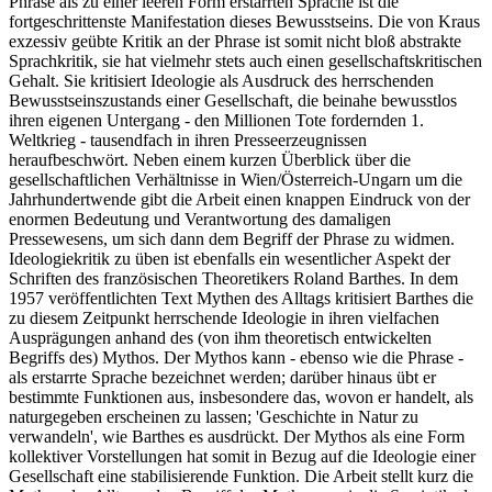
Phrase als zu einer leeren Form erstarrten Sprache ist die
fortgeschrittenste Manifestation dieses Bewusstseins. Die von Kraus
exzessiv geübte Kritik an der Phrase ist somit nicht bloß abstrakte
Sprachkritik, sie hat vielmehr stets auch einen gesellschaftskritischen
Gehalt. Sie kritisiert Ideologie als Ausdruck des herrschenden
Bewusstseinszustands einer Gesellschaft, die beinahe bewusstlos
ihren eigenen Untergang - den Millionen Tote fordernden 1.
Weltkrieg - tausendfach in ihren Presseerzeugnissen
heraufbeschwört. Neben einem kurzen Überblick über die
gesellschaftlichen Verhältnisse in Wien/Österreich-Ungarn um die
Jahrhundertwende gibt die Arbeit einen knappen Eindruck von der
enormen Bedeutung und Verantwortung des damaligen
Pressewesens, um sich dann dem Begriff der Phrase zu widmen.
Ideologiekritik zu üben ist ebenfalls ein wesentlicher Aspekt der
Schriften des französischen Theoretikers Roland Barthes. In dem
1957 veröffentlichten Text Mythen des Alltags kritisiert Barthes die
zu diesem Zeitpunkt herrschende Ideologie in ihren vielfachen
Ausprägungen anhand des (von ihm theoretisch entwickelten
Begriffs des) Mythos. Der Mythos kann - ebenso wie die Phrase -
als erstarrte Sprache bezeichnet werden; darüber hinaus übt er
bestimmte Funktionen aus, insbesondere das, wovon er handelt, als
naturgegeben erscheinen zu lassen; 'Geschichte in Natur zu
verwandeln', wie Barthes es ausdrückt. Der Mythos als eine Form
kollektiver Vorstellungen hat somit in Bezug auf die Ideologie einer
Gesellschaft eine stabilisierende Funktion. Die Arbeit stellt kurz die