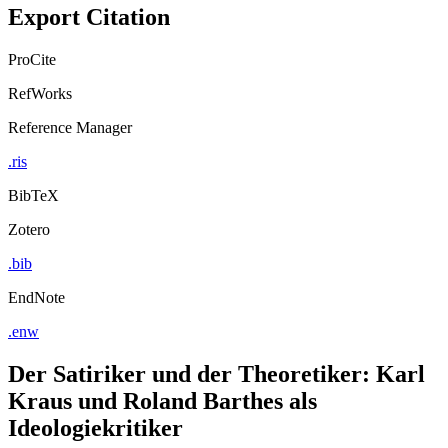
Export Citation
ProCite
RefWorks
Reference Manager
.ris
BibTeX
Zotero
.bib
EndNote
.enw
Der Satiriker und der Theoretiker: Karl
Kraus und Roland Barthes als
Ideologiekritiker