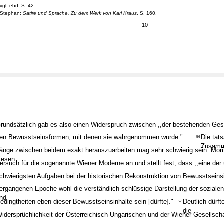
vgl. ebd. S. 42.
Stephan:
Satire und Sprache.
Zu dem Werk von Karl Kraus
. S. 160.
10
rundsätzlich gab es also einen Widerspruch zwischen ,,der bestehenden Gese
en Bewusstseinsformen, mit denen sie wahrgenommen wurde."
Die tat
56
Zusamm
änge zwischen beidem exakt herauszuarbeiten mag sehr schwierig sein. Morit
iesen
ersuch für die sogenannte Wiener Moderne an und stellt fest, dass ,,eine der
chwierigsten Aufgaben bei der historischen Rekonstruktion von Bewusstseinsi
ergangenen Epoche wohl die verständlich-schlüssige Darstellung der sozial
nd
edingtheiten eben dieser Bewusstseinsinhalte sein [dürfte]."
Deutlich dürf
57
die
idersprüchlichkeit der Österreichisch-Ungarischen und der Wiener Gesellsch