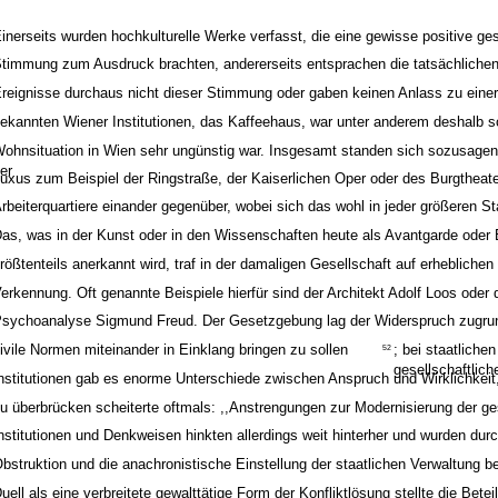
inerseits wurden hochkulturelle Werke verfasst, die eine gewisse positive ges
timmung zum Ausdruck brachten, andererseits entsprachen die tatsächlichen 
reignisse durchaus nicht dieser Stimmung oder gaben keinen Anlass zu einer
ekannten Wiener Institutionen, das Kaffeehaus, war unter anderem deshalb so 
ohnsituation in Wien sehr ungünstig war. Insgesamt standen sich sozusagen
er
uxus zum Beispiel der Ringstraße, der Kaiserlichen Oper oder des Burgtheate
rbeiterquartiere einander gegenüber, wobei sich das wohl in jeder größeren Sta
as, was in der Kunst oder in den Wissenschaften heute als Avantgarde oder 
rößtenteils anerkannt wird, traf in der damaligen Gesellschaft auf erhebliche
erkennung. Oft genannte Beispiele hierfür sind der Architekt Adolf Loos oder 
sychoanalyse Sigmund Freud. Der Gesetzgebung lag der Widerspruch zugrun
ivile Normen miteinander in Einklang bringen zu sollen
; bei staatliche
52
gesellschaftlich
nstitutionen gab es enorme Unterschiede zwischen Anspruch und Wirklichkeit
u überbrücken scheiterte oftmals: ,,Anstrengungen zur Modernisierung der ge
nstitutionen und Denkweisen hinkten allerdings weit hinterher und wurden dur
bstruktion und die anachronistische Einstellung der staatlichen Verwaltung be
uell als eine verbreitete gewalttätige Form der Konfliktlösung stellte die Betei