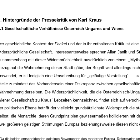
1. Hintergründe der Pressekritik von Karl Kraus
.1 Gesellschaftliche Verhältnisse Österreich-Ungarns und Wiens
er geschichtliche Kontext der
Fackel
und der in ihr enthaltenen Kritik ist eine 
idersprüchliche Gesellschaft. Interessanterweise sprechen Allan Janik und 
usammenhang mit dieser Widersprüchlichkeit ausdrücklich von einem ,,Myth
ezug auf die Wahrnehmung dieser Stadt gäbe; der Begriff wird allerdings nich
erwendet, er ist lediglich eine Umschreibung für ,,geläufige Vorstellung".
39
telle zumindest das Vorhandensein einer Diskrepanz zwischen gesellschaftlic
ahrnehmung derselben. Die Widersprüchlichkeit, die die Österreichisch-Unga
iener Gesellschaft zu Kraus` Lebzeiten kennzeichnet, findet sich auf versc
er politischen Ebene betrifft der vielleicht grundsätzlichste Widerspruch die s
elbst ­ die Monarchie ­ deren Grundprinzipien gewissermaßen kollidierten mit d
wei größeren geistigen Strömungen Europas beziehungswweise diesen nicht 
,Da die beiden entscheidenden geistigen Bewegungen des modernen Europa ­ Reformation un