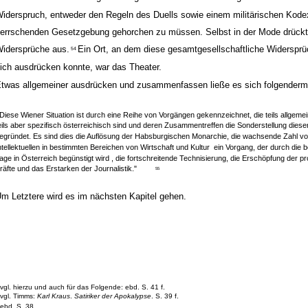
iderspruch, entweder den Regeln des Duells sowie einem militärischen Kode
errschenden Gesetzgebung gehorchen zu müssen. Selbst in der Mode drückte
idersprüche aus.
Ein Ort, an dem diese gesamtgesellschaftliche Widersprü
54
ich ausdrücken konnte, war das Theater.
twas allgemeiner ausdrücken und zusammenfassen ließe es sich folgender
,Diese Wiener Situation ist durch eine Reihe von Vorgängen gekennzeichnet, die teils allgemei
eils aber spezifisch österreichisch sind und deren Zusammentreffen die Sonderstellung diese
egründet. Es sind dies die Auflösung der Habsburgischen Monarchie, die wachsende Zahl vo
ntellektuellen in bestimmten Bereichen von Wirtschaft und Kultur ­ ein Vorgang, der durch die
age in Österreich begünstigt wird ­, die fortschreitende Technisierung, die Erschöpfung der p
räfte und das Erstarken der Journalistik."
55
m Letztere wird es im nächsten Kapitel gehen.
vgl. hierzu und auch für das Folgende: ebd. S. 41 f.
vgl. Timms:
Karl Kraus
.
Satiriker der Apokalypse
. S. 39 f.
ebd.
S. 38.