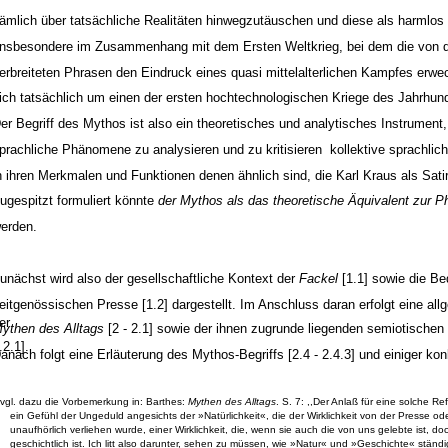
ämlich über tatsächliche Realitäten hinwegzutäuschen und diese als harmlos
insbesondere im Zusammenhang mit dem Ersten Weltkrieg, bei dem die von 
erbreiteten Phrasen den Eindruck eines quasi mittelalterlichen Kampfes erw
ich tatsächlich um einen der ersten hochtechnologischen Kriege des Jahrhund
er Begriff des Mythos ist also ein theoretisches und analytisches Instrument,
prachliche Phänomene zu analysieren und zu kritisieren ­ kollektive sprachli
n ihren Merkmalen und Funktionen denen ähnlich sind, die Karl Kraus als Satirik
ugespitzt formuliert könnte
der Mythos als das theoretische Äquivalent zur P
erden.
unächst wird also der gesellschaftliche Kontext der
Fackel
[1.1] sowie die Be
eitgenössischen Presse [1.2] dargestellt. Im Anschluss daran erfolgt eine all
er
ythen des Alltags
[2 - 2.1] sowie der ihnen zugrunde liegenden semiotischen
.2.1].
anach folgt eine Erläuterung des Mythos-Begriffs [2.4 - 2.4.3] und einiger kon
vgl. dazu die Vorbemerkung in: Barthes:
Mythen des Alltags
. S. 7: ,,Der Anlaß für eine solche R
ein Gefühl der Ungeduld angesichts der »Natürlichkeit«, die der Wirklichkeit von der Presse od
unaufhörlich verliehen wurde, einer Wirklichkeit, die, wenn sie auch die von uns gelebte ist, do
geschichtlich ist. Ich litt also darunter, sehen zu müssen, wie »Natur« und »Geschichte« ständ