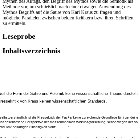
Mythen des Alltags, den Begriff des Mythos sowie die Semiotik als
Methode vor, um schließlich nach einer etwaigen Anwendung des
Mythos-Begriffs auf die Satire von Karl Kraus zu fragen und
mögliche Parallelen zwischen beiden Kritikern bzw. ihren Schriften
zu ermitteln.
Leseprobe
Inhaltsverzeichnis
eil die Form der Satire und Polemik keine wissenschaftliche Theorie darstellt
ressekritik von Kraus keinen wissenschaftlichen Standards,
,selbstverständlich ist die Pressekritik der
Fackel
keine zureichende Grundlage für irgendein
issenschaftliche Perspektive der massenmedialen Wirkunsgforschung ­ schon wegen der s
roduktiv bösartigen Einseitigkeit nicht".
15