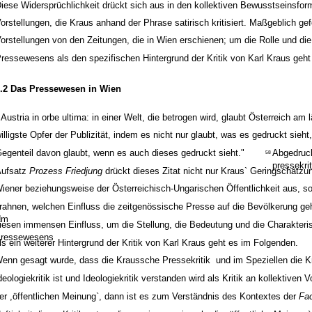
iese Widersprüchlichkeit drückt sich aus in den kollektiven Bewusstseinsfor
orstellungen, die Kraus anhand der Phrase satirisch kritisiert. Maßgeblich g
orstellungen von den Zeitungen, die in Wien erschienen; um die Rolle und d
ressewesens als den spezifischen Hintergrund der Kritik von Karl Kraus geh
.2 Das Pressewesen in Wien
,Austria in orbe ultima: in einer Welt, die betrogen wird, glaubt Österreich am 
illigste Opfer der Publizität, indem es nicht nur glaubt, was es gedruckt sieh
egenteil davon glaubt, wenn es auch dieses gedruckt sieht."
Abgedruc
58
pressekri
Aufsatz
Prozess Friedjung
drückt dieses Zitat nicht nur Kraus` Geringschätzu
iener beziehungsweise der Österreichisch-Ungarischen Öffentlichkeit aus, s
rahnen, welchen Einfluss die zeitgenössische Presse auf die Bevölkerung g
Um
iesen immensen Einfluss, um die Stellung, die Bedeutung und die Charakteris
ressewesens
ls ein weiterer Hintergrund der Kritik von Karl Kraus geht es im Folgenden.
enn gesagt wurde, dass die Kraussche Pressekritik ­ und im Speziellen die Kri
deologiekritik ist und Ideologiekritik verstanden wird als Kritik an kollektiven 
er ,öffentlichen Meinung`, dann ist es zum Verständnis des Kontextes der
Fa