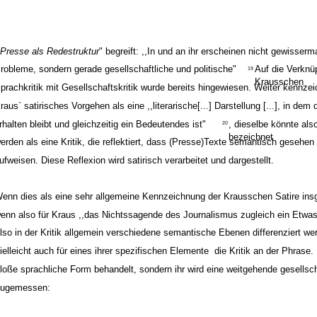
,
Presse als Redestruktur
" begreift: ,,In und an ihr erscheinen nicht gewisser
robleme, sondern gerade gesellschaftliche und politische"
Auf die Verknü
19
Krausschen
prachkritik mit Gesellschaftskritik wurde bereits hingewiesen. Weiter kennze
raus` satirisches Vorgehen als eine ,,literarische[...] Darstellung [...], in dem
rhalten bleibt und gleichzeitig ein Bedeutendes ist"
, dieselbe könnte als
20
bezeichnet
erden als eine Kritik, die reflektiert, dass (Presse)Texte semantisch geseh
ufweisen. Diese Reflexion wird satirisch verarbeitet und dargestellt.
enn dies als eine sehr allgemeine Kennzeichnung der Krausschen Satire ins
enn also für Kraus ,,das Nichtssagende des Journalismus zugleich ein Etwa
lso in der Kritik allgemein verschiedene semantische Ebenen differenziert wer
ielleicht auch für eines ihrer spezifischen Elemente ­ die Kritik an der Phrase.
loße sprachliche Form behandelt, sondern ihr wird eine weitgehende gesellsc
zugemessen: