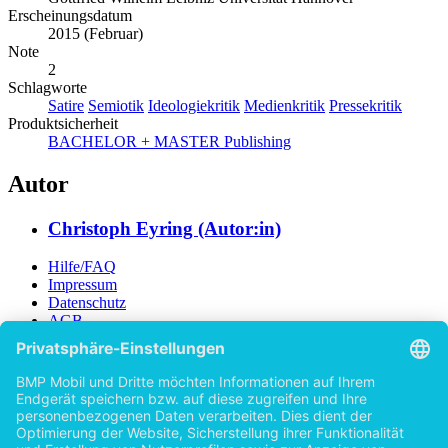
Erscheinungsdatum
2015 (Februar)
Note
2
Schlagworte
Satire
Semiotik
Ideologiekritik
Medienkritik
Pressekritik
Produktsicherheit
BACHELOR + MASTER Publishing
Autor
Christoph Eyring (Autor:in)
Hilfe/FAQ
Impressum
Datenschutz
AGB
Vertrag widerrufen
Zur Desktop-Version
Copyright ©Imprint in der Bedey & Thoms Media GmbH
powered
by
Open Publishing
Zurück