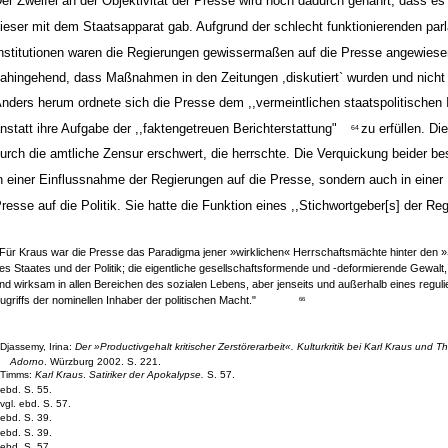
er Zweifel an der Objektivität der Presse wird noch dadurch genährt, dass es
ieser mit dem Staatsapparat gab. Aufgrund der schlecht funktionierenden pa
nstitutionen waren die Regierungen gewissermaßen auf die Presse angewiese
ahingehend, dass Maßnahmen in den Zeitungen ,diskutiert` wurden und nicht
nders herum ordnete sich die Presse dem ,,vermeintlichen staatspolitischen 
nstatt ihre Aufgabe der ,,faktengetreuen Berichterstattung"
zu erfüllen. Di
64
urch die amtliche Zensur erschwert, die herrschte. Die Verquickung beider be
n einer Einflussnahme der Regierungen auf die Presse, sondern auch in einer
resse auf die Politik. Sie hatte die Funktion eines ,,Stichwortgeber[s] der Reg
,Für Kraus war die Presse das Paradigma jener »wirklichen« Herrschaftsmächte hinter den
es Staates und der Politik; die eigentliche gesellschaftsformende und -deformierende Gewalt
nd wirksam in allen Bereichen des sozialen Lebens, aber jenseits und außerhalb eines regul
ugriffs der nominellen Inhaber der politischen Macht."
66
Djassemy, Irina:
Der »Productivgehalt kritischer Zerstörerarbeit«. Kulturkritik bei Karl Kraus und 
Adorno
. Würzburg 2002. S. 221.
Timms:
Karl Kraus
.
Satiriker der Apokalypse.
S. 57.
ebd. S. 55.
vgl. ebd. S. 57.
ebd. S. 39.
ebd. S. 39.
ebd. S. 57.