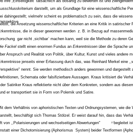
b ihre ,Einseitigkeit` tatsächlich als bösartig zu bewerten ist und zwingende
usschlusskriterium darstellt, um als Grundlage für eine wissenschaftliche Pe
ei dahingestellt; vielmehr scheint es problematisch zu sein, dass die wissens
erspektive
elbst, die Ansetzung wissenschaftlicher Kriterien an eine Kritik in satirischer
rkenntnisse, die in dieser gewonnen werden ­ z. B. in Bezug auf massenmedi
orschung ­ gar nicht ,sichtbar` machen kann, weil sie die Methode zu deren Ge
ie Fackel
stellt einen enormen Fundus an
Erkenntnissen
über die Sprache un
ber Anspruch und Realität von Politik, über Kultur, Kunst und vieles andere me
rkenntnisse jenseits einer Erfassung durch das, was Reinhard Merkel eine ,,
erspektive" nennt. Sie werden methodisch anders gewonnen und dargestellt al
efinitionen, Schemata oder falsifizierbare Aussagen. Kraus kritisiert die Verh
,der Satiriker Kraus reflektierte nicht
über
dem Konkreten, sondern aus diesem
 und er transportiert sie in Form von Polemik und Satire.
it dem Verhältnis von aphoristischen Texten und Ordnungsystemen, wie die 
arstellt, beschäftigt sich Thomas Stölzel. Er weist darauf hin, dass das Verh
ft von ,,Polarisierungen und wechselseitigen Abwertungen"
begleitet is
17
nstatt einer Dichotomisierung (Aphorismus ­ System) beider Textformen (Apho