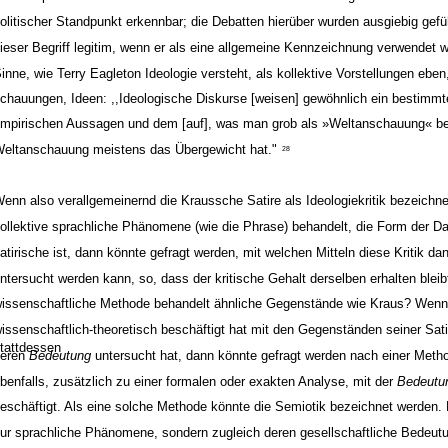
olitischer Standpunkt erkennbar; die Debatten hierüber wurden ausgiebig gefü
ieser Begriff legitim, wenn er als eine allgemeine Kennzeichnung verwendet w
inne, wie Terry Eagleton Ideologie versteht, als kollektive Vorstellungen eben
chauungen, Ideen: ,,Ideologische Diskurse [weisen] gewöhnlich ein bestimmt
mpirischen Aussagen und dem [auf], was man grob als »Weltanschauung« be
eltanschauung meistens das Übergewicht hat."
28
enn also verallgemeinernd die Kraussche Satire als Ideologiekritik bezeichn
ollektive sprachliche Phänomene (wie die Phrase) behandelt, die Form der Da
atirische ist, dann könnte gefragt werden, mit welchen Mitteln diese Kritik da
ntersucht werden kann, so, dass der kritische Gehalt derselben erhalten blei
issenschaftliche Methode behandelt ähnliche Gegenstände wie Kraus? Wenn 
issenschaftlich-theoretisch beschäftigt hat mit den Gegenständen seiner Sati
tattdessen
deren
Bedeutung
untersucht hat, dann könnte gefragt werden nach einer Metho
benfalls, zusätzlich zu einer formalen oder exakten Analyse, mit der
Bedeutu
eschäftigt. Als eine solche Methode könnte die Semiotik bezeichnet werden. 
ur sprachliche Phänomene, sondern zugleich deren gesellschaftliche Bedeut