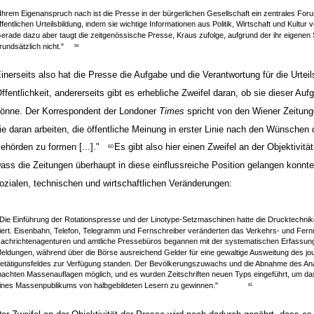
,Ihrem Eigenanspruch nach ist die Presse in der bürgerlichen Gesellschaft ein zentrales For
ffentlichen Urteilsbildung, indem sie wichtige Informationen aus Politik, Wirtschaft und Kultur v
erade dazu aber taugt die zeitgenössische Presse, Kraus zufolge, aufgrund der ihr eigenen 
rundsätzlich nicht."
59
inerseits also hat die Presse die Aufgabe und die Verantwortung für die Urteil
ffentlichkeit, andererseits gibt es erhebliche Zweifel daran, ob sie dieser Au
önne. Der Korrespondent der Londoner
Times
spricht von den Wiener Zeitung
ie daran arbeiten, die öffentliche Meinung in erster Linie nach den Wünschen 
ehörden zu formen [...]."
Es gibt also hier einen Zweifel an der Objektivitä
60
ass die Zeitungen überhaupt in diese einflussreiche Position gelangen konnte
ozialen, technischen und wirtschaftlichen Veränderungen:
,Die Einführung der Rotationspresse und der Linotype-Setzmaschinen hatte die Drucktechnike
iert. Eisenbahn, Telefon, Telegramm und Fernschreiber veränderten das Verkehrs- und Fe
achrichtenagenturen und amtliche Pressebüros begannen mit der systematischen Erfassun
eldungen, während über die Börse ausreichend Gelder für eine gewaltige Ausweitung des jou
etätigunsfeldes zur Verfügung standen. Der Bevölkerungszuwachs und die Abnahme des A
achten Massenauflagen möglich, und es wurden Zeitschriften neuen Typs eingeführt, um da
ines Massenpublikums von halbgebildeten Lesern zu gewinnen."
61