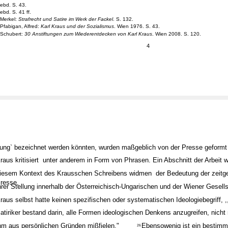
ebd. S. 43.
ebd. S. 41 ff.
Merkel:
Strafrecht und Satire im Werk der Fackel
. S. 132.
Pfabigan, Alfred:
Karl Kraus und der Sozialismus
. Wien 1976. S. 43.
Schubert:
30 Anstiftungen zum Wiederentdecken von Karl Kraus
. Wien 2008. S. 120.
4
ung` bezeichnet werden könnten, wurden maßgeblich von der Presse geformt ­
raus kritisiert ­ unter anderem in Form von Phrasen. Ein Abschnitt der Arbeit w
iesem Kontext des Krausschen Schreibens widmen ­ der Bedeutung der zeit
resse,
hrer Stellung innerhalb der Österreichisch-Ungarischen und der Wiener Gesells
raus selbst hatte keinen spezifischen oder systematischen Ideologiebegriff, ,
atiriker bestand darin, alle Formen ideologischen Denkens anzugreifen, nicht 
hm aus persönlichen Gründen mißfielen."
Ebensowenig ist ein bestimm
26