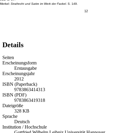
Merkel:
Strafrecht und Satire im Werk der Fackel
. S. 149.
12
Details
Seiten
Erscheinungsform
Erstausgabe
Erscheinungsjahr
2012
ISBN (Paperback)
9783863414313
ISBN (PDF)
9783863419318
Dateigröße
328 KB
Sprache
Deutsch
Institution / Hochschule
Gottfried Wilhelm Leibniz Universität Hannover