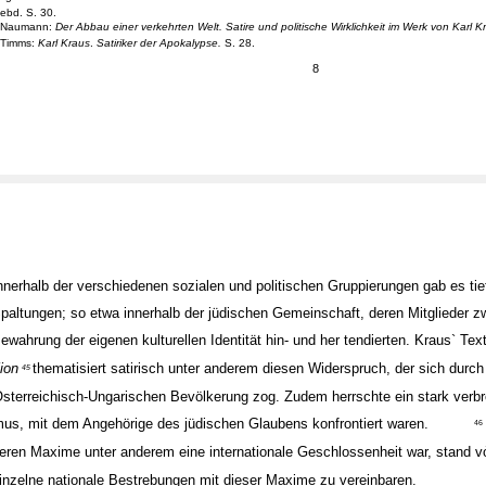
ebd. S. 30.
Naumann:
Der Abbau einer verkehrten Welt. Satire und politische Wirklichkeit im Werk von Karl K
Timms:
Karl Kraus
.
Satiriker der Apokalypse.
S. 28.
8
nnerhalb der verschiedenen sozialen und politischen Gruppierungen gab es tie
paltungen; so etwa innerhalb der jüdischen Gemeinschaft, deren Mitglieder 
ewahrung der eigenen kulturellen Identität hin- und her tendierten. Kraus` Tex
ion
thematisiert satirisch unter anderem diesen Widerspruch, der sich durch 
45
sterreichisch-Ungarischen Bevölkerung zog. Zudem herrschte ein stark verbre
us, mit dem Angehörige des jüdischen Glaubens konfrontiert waren.
46
eren Maxime unter anderem eine internationale Geschlossenheit war, stand 
inzelne nationale Bestrebungen mit dieser Maxime zu vereinbaren.