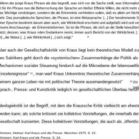
,Wenn der junge Kraus Phrase als das begreift, was sich vor die Sache stellt, was Information
st für ihn Phrase nun die Beherrschung der Sprache um bloßer Effekte Willen, die nicht mehr 
as Wichtige verdrängen, sondern die die Erkenntnis verhindern sollen, daß es allein um Nich
eht. Das journalistische Sprechen, die Phrase, ist eine Metasprache. [...] Der bestimmende
iner Epoche bestimmt darum aber auch, wie Wirklichkeit erscheint und aufgefaßt wird und ve
nsere Anschauungs- als Erkenntnisformen. So ist die Phrase, die sich an die Stelle bewußt
etzt, dessen, was Kraus »den Gedanken« nennt, immer auch Bericht von der Wirklichkeit. [..
st] ,,die Weise [...], wie Wirklichkeit [...] sich zeigt."
22
ber auch der Gesellschaftskritik von Kraus liegt kein theoretisches Modell zu
es Satirikers geht durch die »systemischen« Zusammenhänge der Politik als
echanismen sozialer Steuerung hindurch auf die Mikroebene der lebensweltl
inzelereignisse"
, man warf Kraus Unkenntnis theoretischer Zusammenhänge 
23
einem ganzen Leben nie mit politischer Theorie auseinandergesetzt"
zu 
24
sei
prach-, Presse- und Kunstkritik lediglich im gesellschaftlichen Überbau herum
deologiekritik
ist der Begriff, mit dem die Kraussche Kritik vielleicht am ehes
erden kann; als solche kritisiert sie kollektive Vorstellungen, die innerhalb d
esellschaft kursierten. Diese kollektiven Vorstellungen, die auch als ,öffentli
Arntzen, Helmut:
Karl Kraus und die Presse
. München 1975. S. 22.
Arntzen:
Karl Kraus und die Presse
. S. 24.