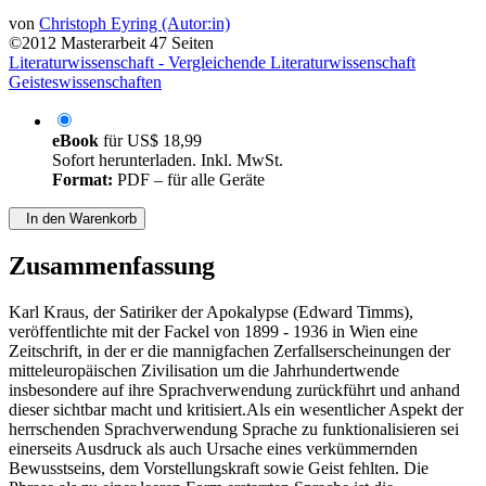
von
Christoph Eyring (Autor:in)
©2012
Masterarbeit
47 Seiten
Literaturwissenschaft - Vergleichende Literaturwissenschaft
Geisteswissenschaften
eBook
für
US$ 18,99
Sofort herunterladen. Inkl. MwSt.
Format:
PDF – für alle Geräte
In den Warenkorb
Zusammenfassung
Karl Kraus, der Satiriker der Apokalypse (Edward Timms),
veröffentlichte mit der Fackel von 1899 - 1936 in Wien eine
Zeitschrift, in der er die mannigfachen Zerfallserscheinungen der
mitteleuropäischen Zivilisation um die Jahrhundertwende
insbesondere auf ihre Sprachverwendung zurückführt und anhand
dieser sichtbar macht und kritisiert.Als ein wesentlicher Aspekt der
herrschenden Sprachverwendung Sprache zu funktionalisieren sei
einerseits Ausdruck als auch Ursache eines verkümmernden
Bewusstseins, dem Vorstellungskraft sowie Geist fehlten. Die