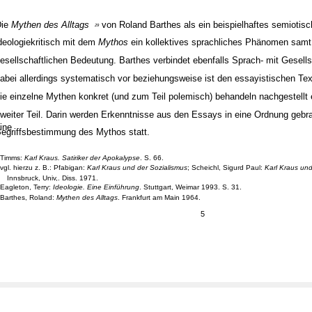
Die
Mythen des Alltags
von Roland Barthes als ein beispielhaftes semioti
29
deologiekritisch mit dem
Mythos
ein kollektives sprachliches Phänomen samt
esellschaftlichen Bedeutung. Barthes verbindet ebenfalls Sprach- mit Gesellsc
abei allerdings systematisch vor beziehungsweise ist den essayistischen Tex
ie einzelne Mythen konkret (und zum Teil polemisch) behandeln nachgestellt e
weiter Teil. Darin werden Erkenntnisse aus den Essays in eine Ordnung gebra
ine
egriffsbestimmung des Mythos statt.
Timms:
Karl Kraus. Satiriker der Apokalypse
. S. 66.
vgl. hierzu z. B.: Pfabigan:
Karl Kraus und der Sozialismus
; Scheichl, Sigurd Paul:
Karl Kraus und 
Innsbruck, Univ,. Diss. 1971.
Eagleton, Terry:
Ideologie. Eine Einführung
. Stuttgart, Weimar 1993. S. 31.
Barthes, Roland:
Mythen des Alltags
. Frankfurt am Main 1964.
5