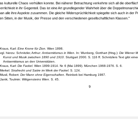
as kulturelle Chaos verhüllen konnte. Bei näherer Betrachtung verkehrte sich all die oberfläc
errlichkeit in ihr Gegenteil. Das ist eine Art grundlegender Wahrheit über die Doppelmonarchi
an alle ihre Aspekte zusammen. Die gleiche Widersprüchlichkeit spiegelte sich auch in der Pol
en Sitten, in der Musik, der Presse und den verschiedenen gesellschaftlichen Klassen."
Kraus, Karl:
Eine Krone für Zion
. Wien 1898.
vgl. hierzu: Schnitzler, Arthur:
Antisemitismus in Wien
. In: Wunberg, Gotthart (Hrsg.):
Die Wiener M
Kunst und Musik zwischen 1890 und 1910
. Stuttgart 2000. S. 116 ff. Schnitzlers Text gibt eine
Antisemitismus an den Universitäten.
Kraus, Karl:
Die Fackel
. Wien 1899-1914. Nr. 6 (Mai 1899). München 1968-1976. S. 6.
Merkel:
Strafrecht und Satire im Werk der Fackel
. S. 124.
Musil, Robert:
Der Mann ohne Eigenschaften
. Reinbek bei Hamburg 1987.
Janik; Toulmin:
Wittgensteins Wien.
S. 45.
9