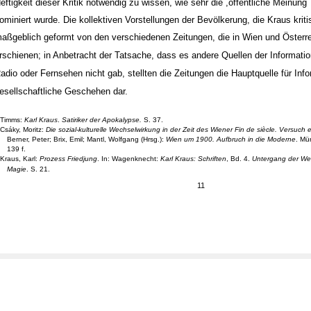
eftigkeit dieser Kritik notwendig zu wissen, wie sehr die ,öffentliche Meinung
ominiert wurde. Die kollektiven Vorstellungen der Bevölkerung, die Kraus kriti
aßgeblich geformt von den verschiedenen Zeitungen, die in Wien und Österr
rschienen; in Anbetracht der Tatsache, dass es andere Quellen der Informati
adio oder Fernsehen nicht gab, stellten die Zeitungen die Hauptquelle für Inf
esellschaftliche Geschehen dar.
Timms:
Karl Kraus
.
Satiriker der Apokalypse.
S. 37.
Csáky, Moritz:
Die sozial-kulturelle Wechselwirkung in der Zeit des Wiener Fin de siècle. Versuch
Berner, Peter; Brix, Emil; Mantl, Wolfgang (Hrsg.):
Wien um 1900. Aufbruch in die Moderne
. Mü
139 f.
Kraus, Karl:
Prozess Friedjung
. In: Wagenknecht:
Karl Kraus: Schriften
, Bd. 4.
Untergang der We
Magie
. S. 21.
11