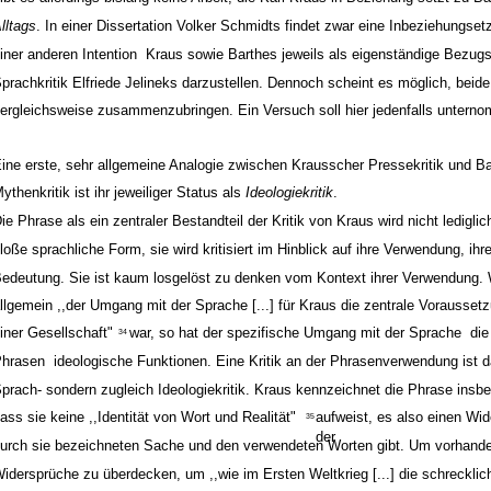
lltags
. In einer Dissertation Volker Schmidts findet zwar eine Inbeziehungsetz
iner anderen Intention ­ Kraus sowie Barthes jeweils als eigenständige Bezug
prachkritik Elfriede Jelineks darzustellen. Dennoch scheint es möglich, bei
ergleichsweise zusammenzubringen. Ein Versuch soll hier jedenfalls untern
ine erste, sehr allgemeine Analogie zwischen Krausscher Pressekritik und B
ythenkritik ist ihr jeweiliger Status als
Ideologiekritik
.
ie Phrase als ein zentraler Bestandteil der Kritik von Kraus wird nicht lediglic
loße sprachliche Form, sie wird kritisiert im Hinblick auf ihre Verwendung, ihr
edeutung. Sie ist kaum losgelöst zu denken vom Kontext ihrer Verwendung.
llgemein ,,der Umgang mit der Sprache [...] für Kraus die zentrale Vorausset
iner Gesellschaft"
war, so hat der spezifische Umgang mit der Sprache ­ d
34
hrasen ­ ideologische Funktionen. Eine Kritik an der Phrasenverwendung ist d
prach- sondern zugleich Ideologiekritik. Kraus kennzeichnet die Phrase insb
ass sie keine ,,Identität von Wort und Realität"
aufweist, es also einen Wi
35
der
urch sie bezeichneten Sache und den verwendeten Worten gibt. Um vorhande
idersprüche zu überdecken, um ,,wie im Ersten Weltkrieg [...] die schrecklic