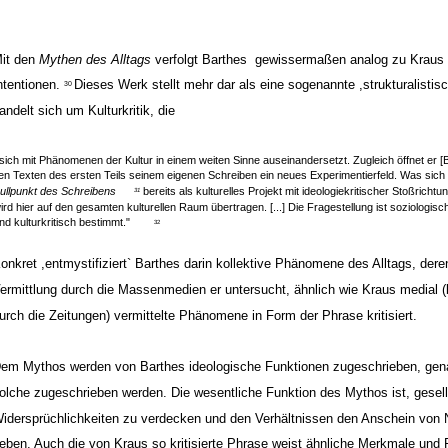
it den
Mythen des Alltags
verfolgt Barthes ­ gewissermaßen analog zu Kraus ­ 
ntentionen.
Dieses Werk stellt mehr dar als eine sogenannte ,strukturalistisc
30
andelt sich um Kulturkritik, die
,sich mit Phänomenen der Kultur in einem weiten Sinne auseinandersetzt. Zugleich öffnet er [B
en Texten des ersten Teils seinem eigenen Schreiben ein neues Experimentierfeld. Was sich
ullpunkt des Schreibens
bereits als kulturelles Projekt mit ideologiekritischer Stoßricht
31
ird hier auf den gesamten kulturellen Raum übertragen. [...] Die Fragestellung ist soziologisch
nd kulturkritisch bestimmt."
32
onkret ,entmystifiziert` Barthes darin kollektive Phänomene des Alltags, dere
ermittlung durch die Massenmedien er untersucht, ähnlich wie Kraus medial 
urch die Zeitungen) vermittelte Phänomene in Form der Phrase kritisiert.
em Mythos werden von Barthes ideologische Funktionen zugeschrieben, gen
olche zugeschrieben werden. Die wesentliche Funktion des Mythos ist, gesell
idersprüchlichkeiten zu verdecken und den Verhältnissen den Anschein von N
eben. Auch die von Kraus so kritisierte Phrase weist ähnliche Merkmale und 