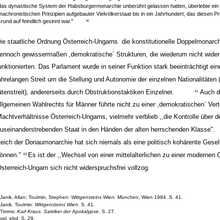
 das dynastische System der Habsburgermonarchie unberührt gelassen hatten, überlebte ein 
nachronistischen Prinzipien aufgebauter Vielvölkerstaat bis in ein Jahrhundert, das diesen Pr
rund auf feindlich gesinnt war."
40
ie staatliche Ordnung Österreich-Ungarns ­ die konstitutionelle Doppelmonarchi
ennoch gewissermaßen ,demokratische` Strukturen, die wiederum nicht wider
unktionierten. Das Parlament wurde in seiner Funktion stark beeinträchtigt ein
ahrelangen Streit um die Stellung und Autonomie der einzelnen Nationalitäten (
ätenstreit), andererseits durch Obstruktionstaktiken Einzelner.
Auch d
41
llgemeinen Wahlrechts für Männer führte nicht zu einer ,demokratischen` Vert
achtverhältnisse Österreich-Ungarns, vielmehr verblieb ,,die Kontrolle über 
useinanderstrebenden Staat in den Händen der alten herrschenden Klasse".
eich der Donaumonarchie hat sich niemals als eine politisch kohärente Gesell
önnen."
Es ist der ,,Wechsel von einer mittelalterlichen zu einer modernen 
43
sterreich-Ungarn sich nicht widerspruchsfrei vollzog.
Janik, Allan; Toulmin, Stephen:
Wittgensteins Wien
. München, Wien 1984. S. 41.
Janik, Toulmin:
Wittgensteins Wien
. S. 41.
Timms:
Karl Kraus
.
Satiriker der Apokalypse.
S. 27.
vgl. ebd. S. 29.