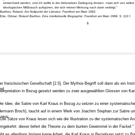
verwechselt werden, und ich wollte in der dekorativen Darlegung dessen, »was sich von selbst
ideologischen Mißbrauch aufspüren, der sich meiner Meinung nach darin verbirgt."
Barthes, Roland:
Am Nullpunkt der Literatur
. Frankfurt am Main 1982.
Ette, Ottmar:
Roland Barthes. Eine intellektuelle Biographie
. Frankfurt am Main 1998. S. 110 f.
6
er französischen Gesellschaft [2.5]. Der Mythos-Begriff soll dann als ein Ins
nd
nterpretation in Bezug gesetzt werden zu zwei ausgewählten Glossen von Karl
ie Idee, die Satire von Karl Kraus in Bezug zu setzen zu einer systematisch
ermann Broch), taucht auf in einem Werk von Joachim Stephan zur Satire u
raus:
,Die Sätze von Kraus lesen sich wie die Illustration zu der systematischen A
mgekehrt: dieser liefert die Theorie zu dem bunten Gewimmel in der Fackel."
ibt es allerdings bislang keine Arbeit, die Karl Kraus in Beziehung setzt zu B