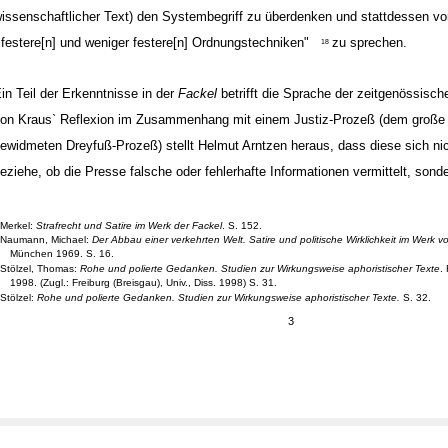
issenschaftlicher Text) den Systembegriff zu überdenken und stattdessen vo
,festere[n] und weniger festere[n] Ordnungstechniken"
zu sprechen.
18
in Teil der Erkenntnisse in der
Fackel
betrifft die Sprache der zeitgenössisc
on Kraus` Reflexion im Zusammenhang mit einem Justiz-Prozeß (dem große
ewidmeten Dreyfuß-Prozeß) stellt Helmut Arntzen heraus, dass diese sich nich
eziehe, ob die Presse falsche oder fehlerhafte Informationen vermittelt, sond
Merkel:
Strafrecht und Satire im Werk der Fackel
. S. 152.
Naumann, Michael:
Der Abbau einer verkehrten Welt. Satire und politische Wirklichkeit im Werk v
München 1969. S. 16.
Stölzel, Thomas:
Rohe und polierte Gedanken. Studien zur Wirkungsweise aphoristischer Texte
.
1998. (Zugl.: Freiburg (Breisgau), Univ., Diss. 1998) S. 31.
Stölzel:
Rohe und polierte Gedanken. Studien zur Wirkungsweise aphoristischer Texte.
S. 32.
3