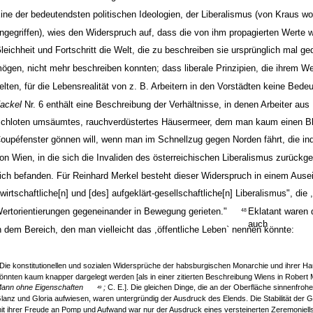
ine der bedeutendsten politischen Ideologien, der Liberalismus (von Kraus wo
ngegriffen), wies den Widerspruch auf, dass die von ihm propagierten Werte wi
leichheit und Fortschritt die Welt, die zu beschreiben sie ursprünglich mal 
ögen, nicht mehr beschreiben konnten; dass liberale Prinzipien, die ihrem We
elten, für die Lebensrealität von z. B. Arbeitern in den Vorstädten keine Bede
ackel
Nr. 6 enthält eine Beschreibung der Verhältnisse, in denen Arbeiter aus B
chloten umsäumtes, rauchverdüstertes Häusermeer, dem man kaum einen B
oupéfenster gönnen will, wenn man im Schnellzug gegen Norden fährt, die indu
on Wien, in die sich die Invaliden des österreichischen Liberalismus zurück
ich befanden. Für Reinhard Merkel besteht dieser Widerspruch in einem Ause
,wirtschaftliche[n] und [des] aufgeklärt-gesellschaftliche[n] Liberalismus", die ,
ertorientierungen gegeneinander in Bewegung gerieten."
Eklatant waren 
48
auch
n dem Bereich, den man vielleicht das ,öffentliche Leben` nennen könnte:
,Die konstitutionellen und sozialen Widersprüche der habsburgischen Monarchie und ihrer Ha
önnten kaum knapper dargelegt werden [als in einer zitierten Beschreibung Wiens in Robert
ann ohne Eigenschaften
;
C. E.]. Die gleichen Dinge, die an der Oberfläche sinnenfroher
49
lanz und Gloria aufwiesen, waren untergründig der Ausdruck des Elends. Die Stabilität der G
it ihrer Freude an Pomp und Aufwand war nur der Ausdruck eines versteinerten Zeremoniell