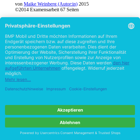
von
Maike Weinberg (Autor:in)
2015
©2014
Examensarbeit
67 Seiten
Hilfe/FAQ
Impressum
Datenschutz
AGB
Vertrag widerrufen
Zur Desktop-Version
Copyright ©Imprint in der Bedey & Thoms Media GmbH
powered
by
Open Publishing
Cookie-Einstellungen