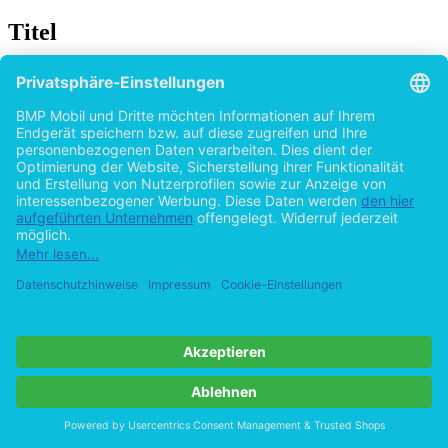
Titel
Väterliche Autoritäten im Werk Thomas
Bernhards und Franz Kafkas
von
M.A., Cornelia Scherpe (Autor:in)
2015
©2009
Bachelorarbeit
48 Seiten
Hilfe/FAQ
Impressum
Datenschutz
AGB
Vertrag widerrufen
Zur Desktop-Version
Copyright ©Imprint in der Bedey & Thoms Media GmbH
powered
by
Open Publishing
Cookie-Einstellungen