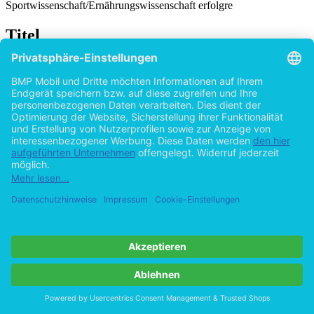
Sportwissenschaft/Ernährungswissenschaft erfolgre
Titel
Erfolgreich als Personal Trainer: Wie sieht ein
Check up aus?
von
Yevgen Popov (Autor:in)
2015
©2010
Bachelorarbeit
61 Seiten
Hilfe/FAQ
Impressum
Datenschutz
AGB
Vertrag widerrufen
Zur Desktop-Version
Copyright ©Imprint in der Bedey & Thoms Media GmbH
powered
by
Open Publishing
Cookie-Einstellungen