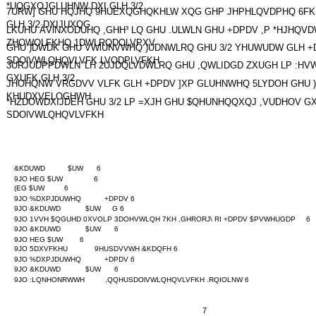
*UQGXQJGLUHNW DXI GLH 3/2
7URW] GHU HQJHQ 9HUEXQGHQKHLW XQG GHP JHPHLQVDPHQ 6F
GLH 3/2 DXIJUXQG
LKUHU ÄVlNXODUHQ ,GHH³ LQ GHU .ULWLN GHU +DPDV ,P *HJHQVD
ZHOWOLFKHQ 1DWLRQDOLVPXV
GHU )DWDK GHU VWlUNVWHQ )UDNWLRQ GHU 3/2 YHUWUDW GLH +
SDOlVWLQHQVLVFK LVODPLVFKH
3URJUDPPDWLN 'LH 2UJDQLVDWLRQ GHU ,QWLIDGD ZXUGH LP :
GXUFK GLH 3/2
JHOHQNW VRGDVV VLFK GLH +DPDV ]XP GLUHNWHQ 5LYDOH GHU 
KHUDXVELOGHWH
*HZDOWDXIJDEH GHU 3/2 LP =XJH GHU $QHUNHQQXQJ ,VUDHOV G
SDOlVWLQHQVLVFKH
&KDUWD
$UW
6
9JO HEG $UW
6
(EG $UW
6
9JO %DXPJDUWHQ
+DPDV 6
9JO &KDUWD
$UW
G 6
9JO 1VVH $QGUHD 0XVOLP 3DOHVWLQH 7KH ,GHRORJ\ RI +DPDV $PVWHUGDP
6
9JO &KDUWD
$UW
6
9JO HEG $UW
6
9JO 5DXVFKHU
9HUSDVVWH &KDQFH 6
9JO %DXPJDUWHQ
+DPDV 6
9JO &KDUWD
$UW
6
9JO :LQNHONRWWH
,QQHUSDOlVWLQHQVLVFKH .RQIOLNW 6
7