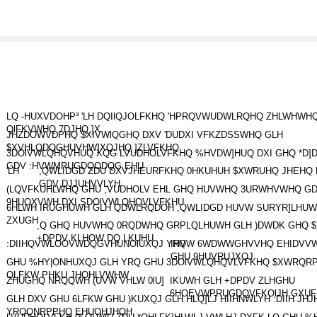
LQ -HUXVDOHP³ 'LH DQIlQJOLFKHQ 'HPRQVWUDWLRQHQ ZHLWHWHQ
QlFKVWHQ 7DJHQ ]X
JHZDOWVDPHQ $XIVWlQGHQ DXV 'DUDXI VFKZDSSWHQ GLH
$XVHLQDQGHUVHW]XQJHQ ]ZLVFKHQ
3DOlVWLQHQVHUQ XQG LVUDHOLVFKHQ %HVDW]HUQ DXI GHQ *D]
GDV :HVWMRUGDQODQG EHU
'LH
,QWLIDGD ZDU DXVJHEURFKHQ 0HKUHUH $XWRUHQ JHEHQ
GDV DJJUHVVLYH
(LQVFKUHLWHQ GHU ,VUDHOLV EHL GHQ HUVWHQ 3URWHVWHQ G
9HUOXVWH DXI SDOlVWLQHQVLVFKHU
6HLWH IRUGHUWH GLH QDWLRQDOH ,QWLIDGD HUVW SURYR]LHUW
ZXUGH
,Q GHQ HUVWHQ 0RQDWHQ GRPLQLHUWH GLH )DWDK GHQ $
+DPDV KLHOW DQ LKUHU
:DIIHQVWLOOVWDQGVHUNOlUXQJ YRQ
IHVW 6WDWWGHVVHQ EHIDVVW
GHU 9HUVRUJXQJ
GHU %HY|ONHUXQJ GLH YRQ GHU 3DOlVWLQHQVLVFKHQ $XWRQR
QLFKW PHKU JHOHLVWHW
ZHUGHQ NRQQWH (UVW VHLW 0lU]
IKUWH GLH +DPDV ZLHGHU
6HOEVWPRUGDQVFKOlJH GXUF
GLH DXV GHU 6LFKW GHU )KUXQJ GLH HLQ]LJ HIIHNWLYH :DIIH JH
YROONRPPHQ EHUOHJHQH