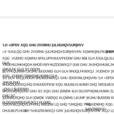
'LH +DPDV XQG GHU 2VORHU )ULHGHQVSUR]HVV
=X %HJLQQ GHV 2VORHU )ULHGHQVSUR]HVVHV XQWHU]HLFKQHW
6HS
XQG ,VUDHO XQWHU 6FKLUPKHUUVFKDIW GHU 86$ GLH Ä3ULQ]LS
GLH
YRUEHUJHKHQGH 6HOEVWYHUZDOWXQJ³ 0LW GHU JHJHQVHLWLJ
VWULFK GLH 3/2 DOOH
$EVFKQLWWH LKUHU &KDUWD GLH GLH 9HUQLFKWXQJ ,VUDHOV ]
XQG ,VUDHO DN]HSWLHUWH GLH
3/2 DOV RIIL]LHOOH 9HUWUHWXQJ GHU 3DOlVWLQHQVHU 'LH +DPD
JHKHLPHQ
9HUKDQGOXQJHQ EHUUDVFKW XQG NULWLVLHUWH GHQ SROLWLV
<DVLU $UDIDWV
9RUVLW]HQGHU GHU 3/2 XQG GHU )DWDK 6LH DUJXPHQWLHUWH ZL
GHU 3/2
)UDNWLRQHQ GLH )DWDK VWDQG KLQWHU LKUHP )KUHU $UDIDW K
0LQGHVWIRUGHUXQJ HLQHQ
SDOlVWLQHQVLVFKHQ 6WDDW LQ GHQ *UHQ]HQ YRQ
YHUUDWHQ XQG 
%HVDW]XQJ
OHJLWLPLHUW
'LH %HIUZRUWXQJ GHV )ULHGHQVSUR]HVVHV JLQJ L