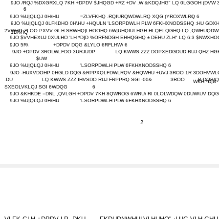
9JO /RQJ %DXGRXLQ 7KH +DPDV $JHQGD +RZ +DV ,W &KDQJHG" LQ 0LGGOH (DVW 3
6
9JO %U|QLQJ 0H\HU
=ZLVFKHQ .RQIURQWDWLRQ XQG (YROXWLRQ 6
I
9JO %U|QLQJ 0LFKDHO 0H\HU +HQULN 'LSORPDWLH PLW 6FKHXNODSSHQ :HU GDX
2VWHQ ZLOO PXVV GLH SRWHQ]LHOOHQ 6W|UHQIULHGH HLQELQGHQ LQ ,QWHUQDW
1DKHQ
9JO $VVHEXUJ 0XULHO 'LH *D]D %ORFNDGH EHHQGHQ ± DEHU ZLH" LQ 6:3 $NWXHO
9JO 5R\
+DPDV DQG &LYLO 6RFLHW\ 6
9JO +DPDV 3ROLWLFDO 3URJUDP
LQ KWWS ZZZ DOPXEDGDUD RUJ QHZ HG
$UW
9JO %U|QLQJ 0H\HU
'LSORPDWLH PLW 6FKHXNODSSHQ 6
9JO -HUXVDOHP 0HGLD DQG &RPPXQLFDWLRQV &HQWHU +UVJ 3ROO 1R
3DOHVWL
:DU
LQ KWWS ZZZ IHVSDO RUJ FRPPRQ SGI -00&
3ROO
B-DQB(
WKH *D]D
SXEOLVKLQJ SGI 6WDQG
6
9JO &KHKDE =DNL ,QVLGH +DPDV 7KH 8QWROG 6WRU\ RI 0LOLWDQW 0DUW\UV DQG
9JO %U|QLQJ 0H\HU
'LSORPDWLH PLW 6FKHXNODSSHQ 6
2