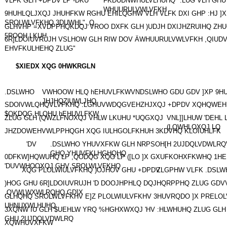
VLFK GLH +DPDV LP -DKU
FKDUDNWHULVLHUHQ" :LUG VLH GH
WHUURULVWLVFKH
9HUHLQLJXQJ JHUHFKW RGHU EHILQGHW VLH VLFK DXI GHP :HJ ]
SROLWLVFKHQ 3DUWHL" ,Q
GLHVHP =XVDPPHQKDQJ VROO DXFK GLH )UDJH DXIJHZRUIHQ ZH
5ROOH LKUH
6R]LDOIUVRUJH VSLHOW GLH RIW DOV ÄWHUURULVWLVFKH ,QIU
EHVFKULHEHQ ZLUG"
$XIEDX XQG 0HWKRGLN
.DSLWHO
VWHOOW HLQ hEHUVLFKWVNDSLWHO GDU GDV ]XP 9H
JHJHQZlUWLJHQ
SDOlVWLQHQVLVFKHQ :LGHUVWDQGVEHZHJXQJ +DPDV XQHQWEH
$QKDQG HLQHU hEHUVLFKW
ZLUG GLH (QWZLFNOXQJ VHLW LKUHU *UQGXQJ
VNL]]LHUW 'DEHL
(LQWHLOXQJ LQ
JHZDOWEHVWLPPHQGH XQG IULHGOLFKHUH 3KDVHQ KLOIUHLFK
'DV
.DSLWHO YHUVXFKW GLH NRPSOH[H 2UJDQLVDWLR
GHQ YHUVFKLHGHQHQ
0DFKW]HQWUHQ LP ,QODQG XQG LP ([LO ]X GXUFKOHXFKWHQ 1H
'DUVWHOOXQJ GHV SROLWLVFKHQ
XQG PLOLWlULVFKHQ )OJHOV GHU +DPDV
ZLGPHW VLFK .DSL
)HOG GHU 6R]LDOIUVRUJH 'D DOOJHPHLQ DQJHQRPPHQ ZLUG GDV
,QVWLWXWLRQHQ GD]X
GLHQHQ SROLWLVFKHV E]Z PLOLWlULVFKHV 3HUVRQDO ]X PRELOL
UHNUXWLHUHQ
3XQNW IU GLH $UEHLW YRQ %HGHXWXQJ 'HV :HLWHUHQ ZLUG GLH
GHU 2UJDQLVDWLRQ
XQWHUVXFKW