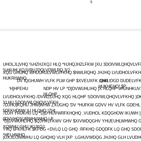
5
UHOLJL|VHQ %HZHJXQJ HLQ *HJHQJHZLFKW ]XU 3DOlVWLQHQVLV
%HIUHLXQJVRUJDQLVDWLRQ 3/2
XQG GHUHQ WHUURULVWLVFKHQ $NWLRQHQ JHJHQ LVUDHOLVFKH
HUKRIIWHQ
'DV lQGHUWH VLFK PLW GHP $XVEUXFK GHU
,QWLIDGD DUDELVFK
HUKHEHQ³ $P
'H]HPEHU
NDP HV LP *D]DVWUHLIHQ ]X HLQHP 9HUNHKU
HLQHP
LVUDHOLVFKHQ /DVWZDJHQ XQG HLQHP SDOlVWLQHQVLVFKHQ )DK
YLHU SDOlVWLQHQVLVFKH
7DJHO|KQHU JHW|WHW ZXUGHQ 'DV *HUFKW GDVV HV VLFK GDEHL
5DFKHDNW IU HLQHQ ]ZHL
7DJH YRUKHU LQ *D]D HUVWRFKHQHQ ,VUDHOL KDQGHOW IKUWH 
0DVVHQSURWHVWHQ LP
*D]DVWUHLIHQ $QJHVLFKWV GHV $XIVWDQGHV YHUEUHLWHWHQ 
XQWHU GHU )KUXQJ
YRQ 6FKHLFK $KPDG <DVLQ LQ GHQ :RFKHQ GDQDFK LQ GHQ SD
*HELHWHQ
)OXJEOlWWHU LQ GHQHQ VLH ]XP :LGHUVWDQG JHJHQ GLH LVUD