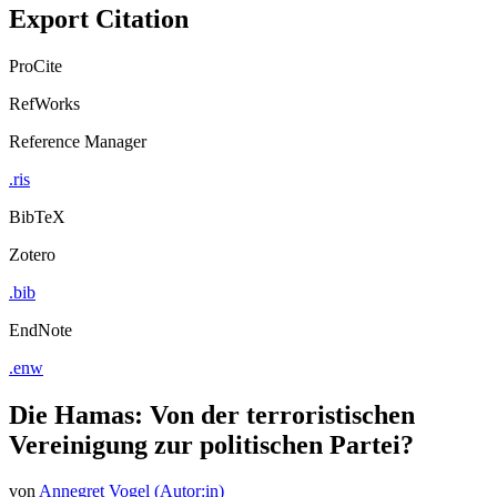
Export Citation
ProCite
RefWorks
Reference Manager
.ris
BibTeX
Zotero
.bib
EndNote
.enw
Die Hamas: Von der terroristischen
Vereinigung zur politischen Partei?
von
Annegret Vogel (Autor:in)