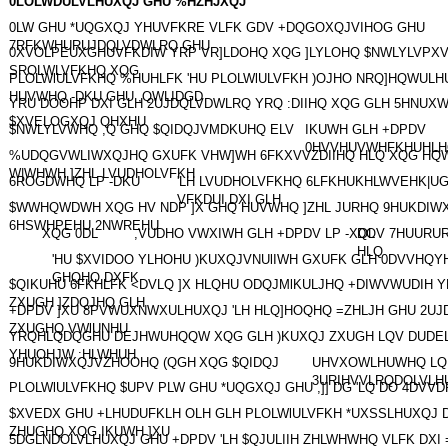
0LOLWDULVLHUXQJ GHU %HZHJXQJ
0LW GHU *UQGXQJ YHUVFKRE VLFK GDV +DQGOXQJVIHOG GHU
7RFKWHURUJDQLVDWLRQ GHU
0XVOLPEUXGHUVFKDIW YRP VR]LDOHQ XQG ]LYLOHQ $NWLYLVPXV
SROLWLVFKHQ XQG
PLOLWlULVFKHQ %HUHLFK 'HU PLOLWlULVFKH )OJHO NRQ]HQWULH
HUVWHQ -DKU GHU ,QWLIDGD
YRU DOOHP DXI GLH 2UJDQLVDWLRQ YRQ :DIIHQ XQG GLH 5HNUX
$XVELOGXQJ QHXHU
$NWLYLVWHQ ,Q GHQ $QIDQJVMDKUHQ ELV
IKUWH GLH +DPDV
0HVVHUVWHFKHUHLH
%UDQGVWLIWXQJHQ GXUFK VHW]WH 6FKXVVZDIIHQ HLQ XQG HQ
W|WHWH ]ZHL LVUDHOLVFKH
6ROGDWHQ LP -DKU
'LH LVUDHOLVFKHQ 6LFKHUKHLWVEHK|U
VFKDUI DXI GLH
$WWHQWDWH XQG HV NDP ]X GHQ HUVWHQ ]ZHL JURHQ 9HUKDIW
6HSWHPEHU 2NWREHU
XQG 0DL
,VUDHO VWXIWH GLH +DPDV LP -XQL
DOV 7HUURU
HLQ
'HU $XVIDOO YLHOHU )KUXQJVNUlIWH GXUFK GLH 0DVVHQ
GHQHQ DXFK
$QIKUHU 6FKHLFK <DVLQ ]X HLQHU ODQJMlKULJHQ +DIWVWUDIH
ZXUGH ]ZDQJHQ GLH
+DPDV ]XU 8PVWUXNWXULHUXQJ 'LH HLQ]HOQHQ =ZHLJH GHU 2U
ZXUGHQ VWlUNHU
YRQHLQDQGHU DEJHWUHQQW XQG GLH )KUXQJ ZXUGH LQV DUDE
YHUOHJW :HLWHUH
9HUKDIWXQJVZHOOHQ (QGH
XQG $QIDQJ
UHVXOWLHUWHQ LQ
3URIHVVLRQDOLVLH
PLOLWlULVFKHQ $UPV PLW GHU *UQGXQJ GHU ,]] DG 'LQ DO 4DVV
$XVEDX GHU +LHUDUFKLH OLH GLH PLOLWlULVFKH *UXSSLHUXQJ
ZHUGHQ XQG IKUWH ]XU
5DGLNDOLVLHUXQJ GHU +DPDV 'LH $QJULIIH ZHLWHWHQ VLFK DXI