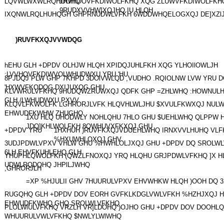
LQVWLWXWLRQHOOHQ
JHVHOOVFKDIWOLFKHQ XQG ZLUWVFKDIWOLFKH
9RUDXVVHW]XQJHQ IU HLQH
IXQNWLRQLHUHQGH GHPRNUDWLVFKH 6WDDWHQELOGXQJ DE]XZl
)RUVFKXQJVVWDQG
hEHU GLH +DPDV OLHJW HLQH XPIDQJUHLFKH XQG YLHOIlOWLJH
:LVVHQVFKDIWVOLWHUDWXU YRU 'HU
8PJDQJ PLW GHP 7KHPD 3DOlVWLQD ,VUDHO .RQIOLNW LVW YRU 
'HXWVFKODQG DXIJUXQG GHU
KLVWRULVFKHQ 9HUDQWZRUWXQJ QDFK GHP =ZHLWHQ :HOWNULHJ
GLH /LWHUDWXU PXVV
KLQVLFKWOLFK LGHRORJLVFK HLQVHLWLJHU $XVULFKWXQJ NULW
EHWUDFKWHW ZHUGHQ
1XU HLQ UHODWLY NOHLQHU 7HLO GHU $UEHLWHQ QLPPW 
JDQ]KHLWOLFKH 8QWHUVXFKXQJ GHU
+DPDV YRU
1HXHUH )RUVFKXQJVDUEHLWHQ IRNXVVLHUHQ VLFK
%HXUWHLOXQJ GHV
3UDJPDWLVPXV VHLW GHU %HWHLOLJXQJ GHU +DPDV DQ SROLWL
6LH EHVFKUHLEHQ GLH
YHUPHLQWOLFKH (QWZLFNOXQJ YRQ HLQHU GRJPDWLVFKHQ ]X H
UDWLRQDOHQ JHPlLJWHQ
,GHRORJLH
=XP %HJULII GHV 7HUURULVPXV EHVWHKW HLQH )OOH DQ
RUGQHQ GLH +DPDV DOV EORH GVFKLKDGLVWLVFKH %HZHJXQJ 
EHWUDFKWHQ GHQ SROLWLVFKHQ
PLOLWlULVFKHQ VRZLH VR]LDOHQ )OJHO GHU +DPDV DOV DOOHL
WHUURULVWLVFKHQ $NWLYLWlWHQ