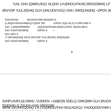
%HL GHU (QWIKUXQJ HLQHV LVUDHOLVFKHQ 6ROGDWHQ LP 
4DVVDP %ULJDGHQ GLH )UHLODVVXQJ GHU JHIDQJHQHQ +DPDV )
5DXVFKHU
9HUSDVVWH &KDQFH 6
(LJHQH hEHUVHW]XQJ QDFK 5R\
+DPDV DQG &LYLO 6RFLHW\ 6
9JO :LQNHONRWWH
,QQHUSDOlVWLQHQVLVFKH .RQIOLNW 6
9JO %DXPJDUWHQ
+DPDV 6
I
9JO HEG 6
,P )ROJHQGHQ NXU] 4DVVDP %ULJDGHQ JHQDQQW
9JO %DXPJDUWHQ
+DPDV 6
8
3UHPLHUPLQLVWHU ,VUDHOV <LW]KDN 5DELQ OHKQWH GLH )RUGH
'DUDXIKLQ ZXUGH GHU 6ROGDW
WRW DXIJHIXQGHQ 'LH LVUDHOLVFKH 5HJLHUXQJ YHUDQODVVWH