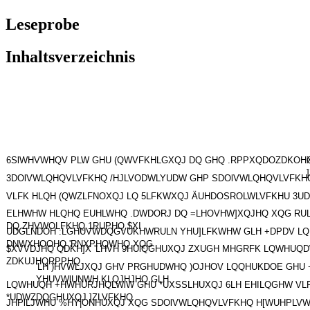
Leseprobe
Inhaltsverzeichnis
6SlWHVWHQV PLW GHU (QWVFKHLGXQJ DQ GHQ .RPPXQDOZDKOH
3DOlVWLQHQVLVFKHQ /HJLVODWLYUDW GHP SDOlVWLQHQVLVFK
VLFK HLQH (QWZLFNOXQJ LQ 5LFKWXQJ ÄUHDOSROLWLVFKHU 3U
ELHWHW HLQHQ EUHLWHQ .DWDORJ DQ =LHOVHW]XQJHQ XQG RU
DQ ZHVWOLFKHQ 1RUPHQ $XI
UDGLNDOH :LGHUVWDQGVUKHWRULN YHU]LFKWHW GLH +DPDV LQ
DNWXHOOHQ 'RNXPHQWHQ XQG
$XVVDJHQ QDKH]X 'LHVH 9HUlQGHUXQJ ZXUGH MHGRFK LQWHUQ
ZDKUJHQRPPHQ
'LH )HVWLJXQJ GHV PRGHUDWHQ )OJHOV LQQHUKDOE GHU
YHUVWlUNWH KLQJHJHQ GLH
LQWHUQH +HWHURJHQLWlW GHU *UXSSLHUXQJ 6LH EHILQGHW VLF
*UDWZDQGHUXQJ ]ZLVFKHQ
JHPlLJWHU %HY|ONHUXQJ XQG SDOlVWLQHQVLVFKHQ H[WUHPLV