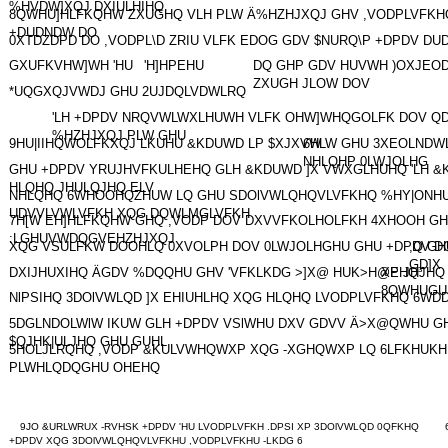
%HVDW]XQJ DXIULHIHQ
8QWHU]HLFKQHW ZXUGHQ VLH PLW Ä%HZHJXQJ GHV ,VODPLVFKH
+DUDNDW DO
0XTDZDPD DO ,VODPL\D ZRIU VLFK EDOG GDV $NURQ\P +DPDV DUDE
GXUFKVHW]WH 'HU
'H]HPEHU
DQ GHP GDV HUVWH )OXJE
ZXUGH JLOW DOV
*UQGXQJVWDJ GHU 2UJDQLVDWLRQ
'LH +DPDV NRQVWLWXLHUWH VLFK OHW]WHQGOLFK DOV 
%HZHJXQJ PLW GHU
9HU|IIHQWOLFKXQJ LKUHU &KDUWD LP $XJXVW
6HLW GHU 3XEOLNDW
NHLQHP 0LWJOLHG
GHU +DPDV YRUJHVFKULHEHQ GLH &KDUWD ]X VWXGLHUHQ 'LH 
HLQHQ JHULQJHQ ELV
NHLQHQ 6WHOOHQZHUW LQ GHU SDOlVWLQHQVLVFKHQ %HY|ONHU
UDVVLVWLVFKH XQG DQWLMGLVFKH
7H[W EH]HLFKQHW GHQ ,VODP DOV DXVVFKOLHOLFKH 4XHOOH GH
:LGHUVWDQGVEHZHJXQJ
XQG VSULFKW DOOHLQ 0XVOLPH DOV 0LWJOLHGHU GHU +DPDV D
,Q G
GD]X
DXIJHUXIHQ ÄGDV %DQQHU GHV 'VFKLKDG >]X@ HUK>H@EHQ³
XP JHJHQ
8QWHUGU
NlPSIHQ 3DOlVWLQD ]X EHIUHLHQ XQG HLQHQ LVODPLVFKHQ 6WD
5DGLNDOLWlW IKUW GLH +DPDV VSlWHU DXV GDVV Ä>X@QWHU GH
$QJHK|ULJHQ GHU GUHL
5HOLJLRQHQ ,VODP &KULVWHQWXP XQG -XGHQWXP LQ 6LFKHUKH
PLWHLQDQGHU OHEHQ
9JO &URLWRUX -RVHSK +DPDV 'HU LVODPLVFKH .DPSI XP 3DOlVWLQD 0QFKHQ
+DPDV XQG 3DOlVWLQHQVLVFKHU ,VODPLVFKHU -LKDG 6