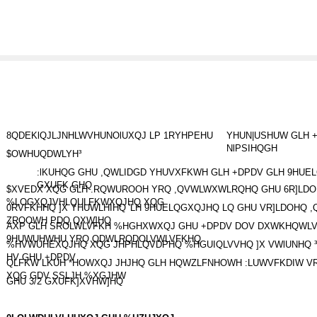
8QDEKlQJLJNHLWVHUNOlUXQJ LP 1RYHPEHU
YHUN|USHUW GLH 
NlPSIHQGH
$OWHUQDWLYH³
:lKUHQG GHU ,QWLIDGD YHUVXFKWH GLH +DPDV GLH 9HUEL
GXUFK GHQ
$XVEDX XQG GLH .RQWUROOH YRQ ,QVWLWXWLRQHQ GHU 6R]LDO
%LOGXQJVHLQULFKWXQJHQ XQG
0RVFKHHQ ]X YHUWLHIHQ 'LH 9HUELQGXQJHQ LQ GHU VR]LDOHQ 
ZROOWH PDQ QXW]HQ
ÄXP GLH SROLWLVFKH %HGHXWXQJ GHU +DPDV DOV DXWKHQWL
9HUWUHWHU YRQ QDWLRQDOLVWLVFKHQ
%HVWUHEXQJHQ XQG JHPHLQVDPHQ %HGUIQLVVHQ ]X VWlUNHQ ³
HV GHU +DPDV
QLFKW LKUH *HOWXQJ JHJHQ GLH HQWZLFNHOWH :LUWVFKDIW V
XQG GDV SSLJH %XGJHW
GHU 3/2 GXUFK]XVHW]HQ