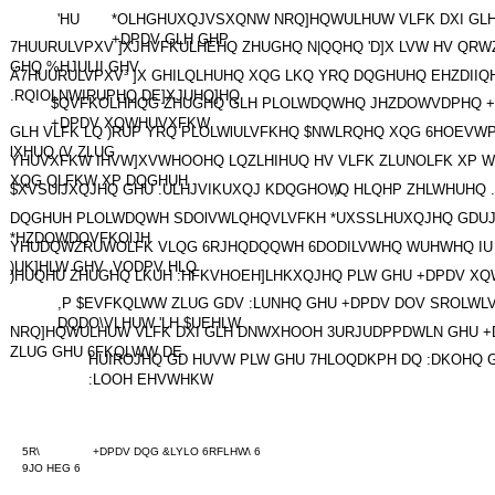
'HU
*OLHGHUXQJVSXQNW NRQ]HQWULHUW VLFK DXI GL
+DPDV GLH GHP
7HUURULVPXV ]XJHVFKULHEHQ ZHUGHQ N|QQHQ 'D]X LVW HV QRW
GHQ %HJULII GHV
Ä7HUURULVPXV³ ]X GHILQLHUHQ XQG LKQ YRQ DQGHUHQ EHZDII
.RQIOLNWIRUPHQ DE]XJUHQ]HQ
$QVFKOLHHQG ZHUGHQ GLH PLOLWDQWHQ JHZDOWVDPHQ 
+DPDV XQWHUVXFKW
GLH VLFK LQ )RUP YRQ PLOLWlULVFKHQ $NWLRQHQ XQG 6HOEVW
lXHUQ (V ZLUG
YHUVXFKW IHVW]XVWHOOHQ LQZLHIHUQ HV VLFK ZLUNOLFK XP 
XQG QLFKW XP DQGHUH
$XVSUlJXQJHQ GHU .ULHJVIKUXQJ KDQGHOW
,Q HLQHP ZHLWHUHQ 
DQGHUH PLOLWDQWH SDOlVWLQHQVLVFKH *UXSSLHUXQJHQ GDU
*HZDOWDQVFKOlJH
YHUDQWZRUWOLFK VLQG 6RJHQDQQWH 6DODILVWHQ WUHWHQ IU 
)UK]HLW GHV ,VODPV HLQ
)HUQHU ZHUGHQ LKUH :HFKVHOEH]LHKXQJHQ PLW GHU +DPDV X
,P $EVFKQLWW ZLUG GDV :LUNHQ GHU +DPDV DOV SROLWL
DQDO\VLHUW 'LH $UEHLW
NRQ]HQWULHUW VLFK DXI GLH DNWXHOOH 3URJUDPPDWLN GHU +
ZLUG GHU 6FKQLWW DE
HUIROJHQ GD HUVW PLW GHU 7HLOQDKPH DQ :DKOHQ
:LOOH EHVWHKW
5R\
+DPDV DQG &LYLO 6RFLHW\ 6
9JO HEG 6