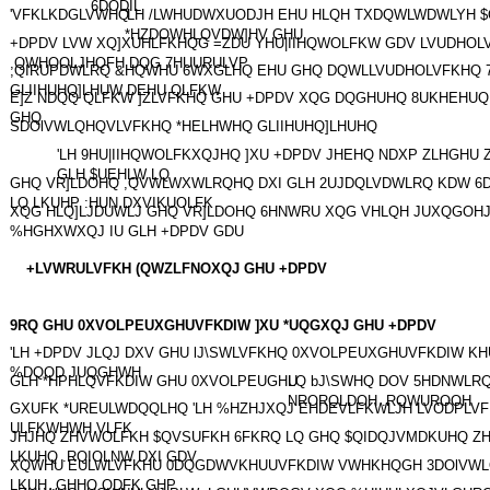
6DODIL
'VFKLKDGLVWHQ
'LH /LWHUDWXUODJH EHU HLQH TXDQWLWDWLYH $
*HZDOWHLQVDW]HV GHU
+DPDV LVW XQ]XUHLFKHQG =ZDU YHU|IIHQWOLFKW GDV LVUDHOL
,QWHOOLJHQFH DQG 7HUURULVP
,QIRUPDWLRQ &HQWHU 6WXGLHQ EHU GHQ DQWLLVUDHOLVFKHQ 
GLIIHUHQ]LHUW DEHU QLFKW
E]Z NDQQ QLFKW ]ZLVFKHQ GHU +DPDV XQG DQGHUHQ 8UKHEHUQ
GHQ
SDOlVWLQHQVLVFKHQ *HELHWHQ GLIIHUHQ]LHUHQ
'LH 9HU|IIHQWOLFKXQJHQ ]XU +DPDV JHEHQ NDXP ZLHGHU 
GLH $UEHLW LQ
GHQ VR]LDOHQ ,QVWLWXWLRQHQ DXI GLH 2UJDQLVDWLRQ KDW 6
LQ LKUHP :HUN DXVIKUOLFK
XQG HLQ]LJDUWLJ GHQ VR]LDOHQ 6HNWRU XQG VHLQH JUXQGOH
%HGHXWXQJ IU GLH +DPDV GDU
+LVWRULVFKH (QWZLFNOXQJ GHU +DPDV
9RQ GHU 0XVOLPEUXGHUVFKDIW ]XU *UQGXQJ GHU +DPDV
'LH +DPDV JLQJ DXV GHU lJ\SWLVFKHQ 0XVOLPEUXGHUVFKDIW K
%DQQD JUQGHWH
GLH *HPHLQVFKDIW GHU 0XVOLPEUGHU
LQ bJ\SWHQ DOV 5HDNWLRQ
NRORQLDOH .RQWUROOH
GXUFK *UREULWDQQLHQ 'LH %HZHJXQJ EHDEVLFKWLJH LVODPLVF
ULFKWHWH VLFK
JHJHQ ZHVWOLFKH $QVSUFKH 6FKRQ LQ GHQ $QIDQJVMDKUHQ Z
LKUHQ .RQIOLNW DXI GDV
XQWHU EULWLVFKHU 0DQGDWVKHUUVFKDIW VWHKHQGH 3DOlVWLQ
LKUH ,GHHQ QDFK GHP