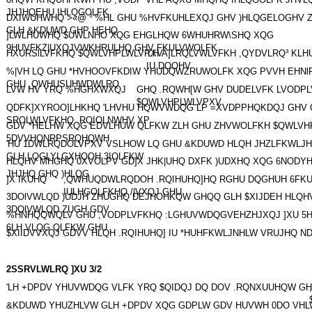
JHJHQEHU IHLQGOLFK
DXIWUHWHQ >«@ ³ %HL GHU %HVFKUHLEXQJ GHV )HLQGELOGHV 
GLH &KDUWD GHP HEHQ
]LWLHUWHQ $UWLNHO XQG EHGLHQW 6WHUHRW\SHQ XQG
9HUVFKZ|UXQJVWKHRULHQ GHV FKULVWOLFK
HXURSlLVFKHQ $QWLVHPLWLVPXV
'LH Ä]LRQLVWLVFKH ,QYDVLRQ³ KLH
IU DOOHV
%|VH LQ GHU *HVHOOVFKDIW YHUDQWZRUWOLFK XQG PVVH EHNl
GHU ,QWHUSUHWDWLRQ
LVW HV YRQ %HGHXWXQJ
GHQ .RQWH[W GHV DUDELVFK LVODP
$QWLVHPLWLVPXV
QDFK]XYROO]LHKHQ 'LHVHU HQWVWDQG LP =XVDPPHQKDQJ GHV
SROLWLVFKHQ .RQIOLNWHV XP
GDV *HELHW XQG EDVLHUW QLFKW ZLH GHU ZHVWOLFKH $QWLVH
5DVVHQNRPSRQHQWH
'HU 1DWLRQDOLVPXV VSLHOW LQ GHU &KDUWD HLQH JHZLFKWLJH 
GLH LQGLYLGXHOOH 3IOLFKW
HLQHV MHGHQ 0XVOLPV GD]X JHK|UHQ DXFK )UDXHQ XQG 6NODYH
JHJHQ GHQ )HLQG
]X IKUHQ
,QWHUQDWLRQDOH .RQIHUHQ]HQ RGHU DQGHUH 6FKU
IULHGOLFKHQ /|VXQJ GHU
3DOlVWLQD )UDJH ZHUGHQ DEJHOHKQW GHQQ GLH $XIJDEH HLQH
3DOlVWLQD ZUGH GDV
%HNHQQWQLV GHU ,VODPLVFKHQ :LGHUVWDQGVEHZHJXQJ ]XU 5
6LH VLQG QLFKW GHU
$XIIDVVXQJ GDVV HLQH .RQIHUHQ] IU *HUHFKWLJNHLW VRUJHQ N
2SSRVLWLRQ ]XU 3/2
'LH +DPDV YHUVWDQG VLFK YRQ $QIDQJ DQ DOV .RQNXUUHQW GHU
&KDUWD YHUZHLVW GLH +DPDV XQG GDPLW GDV HUVWH 0DO VHL