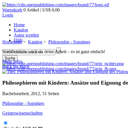
Warenkorb
0 Artikel | US$ 0,00
Login
Home
Katalog
Autor werden
Hilfe
Homepage
>
Katalog
>
Philosophie - Sonstiges
Veröffentliche auch du deine Arbeit – es ist ganz einfach!
Suche
Mehr Infos
Blick ins Buch
Philosophieren mit Kindern: Ansätze und Eignung des
Bachelorarbeit, 2012, 51 Seiten
Philosophie - Sonstiges
Geisteswissenschaften