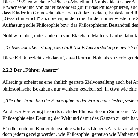
Dieses 1922 entwickelte 3-Phasen-Modell und Nohls didaktischer Ansat
Erwachsene und von daher besonders gut für das Philosophieren, auch 
dass Kinder im Grundschulalter noch oft dazu neigen, Fantasie und R
„Gesamtunterricht“ anzubieten, in dem die Kinder immer wieder die Z
Auffassung solle Philosophie bzw. das Philosophieren Bestandteil de
Nohl wird aber, unter anderem von Ekkehard Martens, häufig dafür krit
„Kritisierbar aber ist auf jeden Fall Nohls Zielvorstellung eines >
Diese Kritik bezieht sich darauf, dass Herman Nohl als zu verfolgend
2.2.2 Der „Führer-Ansatz“
Allerdings scheint es eine ähnlich geartete Zielvorstellung auch bei
philosophische Begabung nur wenigen gegeben sei. In etwa wie ein
„Alle aber brauchen die Philosophie in der Form einer festen, syst
An dieser Forderung Lieberts nach der Philosophie im Sinne einer We
Philosophie eine Deutung der Welt und damit des Ganzen zu sein hat.
Für die moderne Kinderphilosophie wird aus Lieberts Ansatz vor al
doch jedem gezeigt werden, wie Philosophie, genauso wie Mathematik