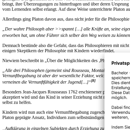
bringt, ihre Überzeugungen zu hinterfragen und über deren Ursprung 
vom Lernenden selbst erlangt. Auf diese Weise unterrichtete Platon a
Allerdings ging Platon davon aus, dass nicht jeder für die Philosophie
„Der wahre Philosoph aber >>spannt […] alle Kräfte an, seine eigenen
erworben hat, um ohne Führer sich selber den Weg weisen zu können.
Demnach bestünde also die Gefahr, dass das Philosophieren mit nicht 
einigen Skeptikern der Philosophie mit Kindern wiederfindet.
Niewiem beschreibt in „Über die Möglichkeiten des ‚Philosophierens
„Alle drei Philosophen (gemeint sind Rousseau, Montaigne und Lock
Vernunftbegabung ist aber der wesentliche Faktor, welcher den Ged
[8]
verneinen die Vernunftfähigkeit der Jugend[…]“
Besonders Jean-Jacques Rousseaus 1762 erschienener pädagogischer 
akzeptiert wird und das Kind in seiner Erziehung nicht nur als „Mänge
selbst zu helfen.
Kindern wird nun auch eine Vernunftbegabung zugeschrieben und das
Platon geprägte Ansatz, Individuen zum selbstständigen Denken anzu
„Aufklärung in einzelnen Subjekten durch Erziehung zu gründen, ist 