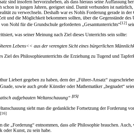
z sind insofern hervorzuheben, als dass hieraus seine Auffassung herv
schon in jungen Jahren, geeignet sind. Damit verbunden ist natürlich,
ealität zu verwechseln. Deshalb war es Nohls Forderung gerade in der 
eit und die Möglichkeit bekommen sollten, über die Gegenstände des Un
[12]
s von Nohl für die Grundschule geforderten „Gesamtunterrichts“
sei
isiert, was seiner Meinung nach Ziel dieses Unterrichts sein sollte:
>höheren Lebens<< aus der verengten Sicht eines bürgerlichen Männlich
es Ziel des Philosophieunterrichts die Erziehung zu Tugend und Tapferke
 Arthur Liebert gegeben zu haben, dem der „Führer-Ansatz“ zugeschrieben
e Gnade, sowie auch
große
Künstler oder Mathematiker „begnadet“ seie
[15]
ematisch aufgebauten Weltanschauung“
ltanschauung sieht man die gedankliche Fortsetzung der Forderung von 
[16]
lem die „Forderung“ entnommen, dass
alle
Philosophie brauchen. Auch, w
 oder Kunst, zu sein habe.