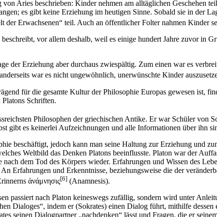
g von Aries beschrieben: Kinder nehmen am alltäglichen Geschehen teil
angen; es gibt keine Erziehung im heutigen Sinne. Sobald sie in der Lag
er Erwachsenen“ teil. Auch an öffentlicher Folter nahmen Kinder selb
s beschreibt, vor allem deshalb, weil es einige hundert Jahre zuvor in 
e der Erziehung aber durchaus zwiespältig. Zum einen war es verbrei
anderseits war es nicht ungewöhnlich, unerwünschte Kinder auszusetz
gend für die gesamte Kultur der Philosophie Europas gewesen ist, find
Platons Schriften.
ssreichsten Philosophen der griechischen Antike. Er war Schüler von S
t gibt es keinerlei Aufzeichnungen und alle Informationen über ihn si
osophie beschäftigt, jedoch kann man seine Haltung zur Erziehung und 
lches Weltbild das Denken Platons beeinflusste. Platon war der Auffas
 sie nach dem Tod des Körpers wieder. Erfahrungen und Wissen des Leb
. An Erfahrungen und Erkenntnisse, beziehungsweise die der veränder
[6]
 Erinnerns ἀνάμνησις
(Anamnesis).
n passiert nach Platon keineswegs zufällig, sondern wird unter Anleit
n Dialoges“, indem er (Sokrates) einen Dialog führt, mithilfe dessen e
es seinen Dialogpartner „nachdenken“ lässt und Fragen, die er seinem 