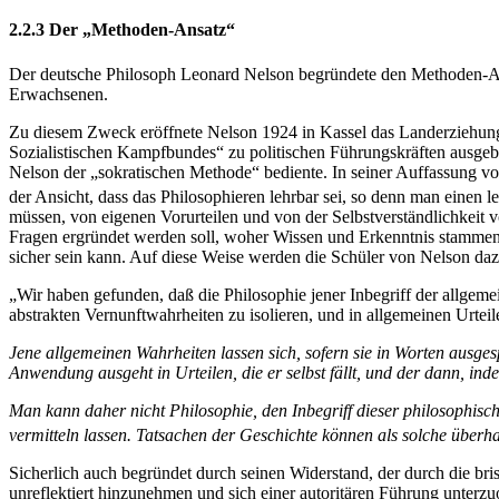
2.2.3 Der „Methoden-Ansatz“
Der deutsche Philosoph Leonard Nelson begründete den Methoden-Ansatz
Erwachsenen.
Zu diesem Zweck eröffnete Nelson 1924 in Kassel das Landerziehungs
Sozialistischen Kampfbundes“ zu politischen Führungskräften ausge
Nelson der „sokratischen Methode“ bediente. In seiner Auffassung von
der Ansicht, dass das Philosophieren lehrbar sei, so denn man einen l
müssen, von eigenen Vorurteilen und von der Selbstverständlichkeit v
Fragen ergründet werden soll, woher Wissen und Erkenntnis stamme
sicher sein kann. Auf diese Weise werden die Schüler von Nelson dazu 
„Wir haben gefunden, daß die Philosophie jener Inbegriff der allgeme
abstrakten Vernunftwahrheiten zu isolieren, und in allgemeinen Urtei
Jene allgemeinen Wahrheiten lassen sich, sofern sie in Worten ausge
Anwendung ausgeht in Urteilen, die er selbst fällt, und der dann, in
Man kann daher nicht Philosophie, den Inbegriff dieser philosophisch
vermitteln lassen. Tatsachen der Geschichte können als solche über
Sicherlich auch begründet durch seinen Widerstand, der durch die brisa
unreflektiert hinzunehmen und sich einer autoritären Führung unterzuo