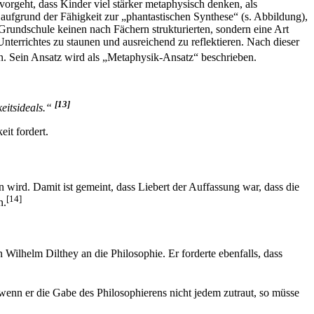
orgeht, dass Kinder viel stärker metaphysisch denken, als
 aufgrund der Fähigkeit zur „phantastischen Synthese“ (s. Abbildung),
Grundschule keinen nach Fächern strukturierten, sondern eine Art
terrichtes zu staunen und ausreichend zu reflektieren. Nach dieser
n. Sein Ansatz wird als „Metaphysik-Ansatz“ beschrieben.
[13]
keitsideals.“
it fordert.
 wird. Damit ist gemeint, dass Liebert der Auffassung war, dass die
[14]
n.
Wilhelm Dilthey an die Philosophie. Er forderte ebenfalls, dass
enn er die Gabe des Philosophierens nicht jedem zutraut, so müsse