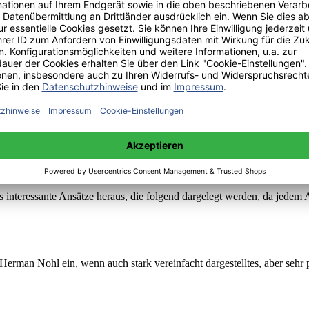
iehung und nicht zuletzt der Philosophie sein soll: Eine Befähigung z
ss Verstehen wichtiger als auswendig gelerntes Wissen sei. Das geht m
 in den 1920er Jahren. Da die Kinderphilosophie selbstverständlich nicht
gogen ganz explizit mit der Frage, wie und unter welcher Zielsetzung 
en könnte. Es ist davon auszugehen, dass die Autoren die Ansätze der
s interessante Ansätze heraus, die folgend dargelegt werden, da jedem
Herman Nohl ein, wenn auch stark vereinfacht dargestelltes, aber sehr 