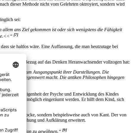
 nach dieser Methode nicht vom Gelehrten oktroyiert, sondern wird
änglich sei:
n allem ans Ziel gekommen ist oder sich wenigstens die Fähigkeit
[7]
gte.<<“
dass sie haltlos wäre. Eine Auffassung, die man heutzutage bei
seit Platon in Bezug auf das Denken Heranwachsender vollzogen hat:
d nehmen sie zum Ausgangspunkt ihrer Darstellungen. Die
nde erst überlegenswert macht. Die antiken Philosophen hingegen
erstmals die Eigenheit der Psyche und Entwicklung des Kindes
iheiten als nur möglich eingeräumt werden. Er hilft dem Kind, sich
ntaigne und Locke, sondern beispielsweise auch von Kant. Der von
hung der Erziehung und Aufklärung erweitert.
[9]
u dieser Reflexion zu gewöhnen.“