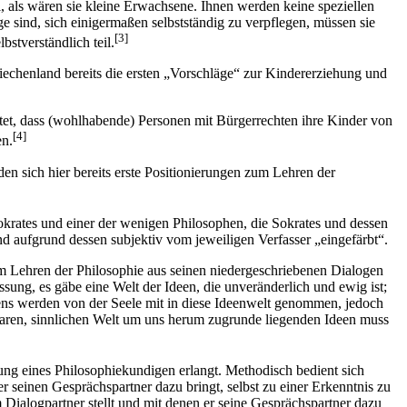
, als wären sie kleine Erwachsene. Ihnen werden keine speziellen
e sind, sich einigermaßen selbstständig zu verpflegen, müssen sie
[3]
stverständlich teil.
Griechenland bereits die ersten „Vorschläge“ zur Kindererziehung und
tet, dass (wohlhabende) Personen mit Bürgerrechten ihre Kinder von
[4]
en.
en sich hier bereits erste Positionierungen zum Lehren der
okrates und einer der wenigen Philosophen, die Sokrates und dessen
nd aufgrund dessen subjektiv vom jeweiligen Verfasser „eingefärbt“.
zum Lehren der Philosophie aus seinen niedergeschriebenen Dialogen
sung, es gäbe eine Welt der Ideen, die unveränderlich und ewig ist;
ens werden von der Seele mit in diese Ideenwelt genommen, jedoch
baren, sinnlichen Welt um uns herum zugrunde liegenden Ideen muss
ung eines Philosophiekundigen erlangt. Methodisch bedient sich
r seinen Gesprächspartner dazu bringt, selbst zu einer Erkenntnis zu
Dialogpartner stellt und mit denen er seine Gesprächspartner dazu