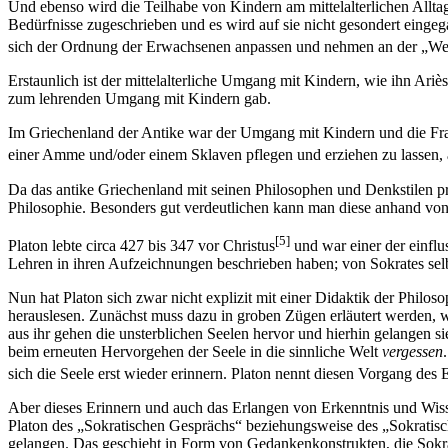
Und ebenso wird die Teilhabe von Kindern am mittelalterlichen Allta
Bedürfnisse zugeschrieben und es wird auf sie nicht gesondert eingeg
sich der Ordnung der Erwachsenen anpassen und nehmen an der „Welt d
Erstaunlich ist der mittelalterliche Umgang mit Kindern, wie ihn Ariè
zum lehrenden Umgang mit Kindern gab.
Im Griechenland der Antike war der Umgang mit Kindern und die Frag
einer Amme und/oder einem Sklaven pflegen und erziehen zu lassen, 
Da das antike Griechenland mit seinen Philosophen und Denkstilen prä
Philosophie. Besonders gut verdeutlichen kann man diese anhand von 
[5]
Platon lebte circa 427 bis 347 vor Christus
und war einer der einflu
Lehren in ihren Aufzeichnungen beschrieben haben; von Sokrates selbs
Nun hat Platon sich zwar nicht explizit mit einer Didaktik der Phil
herauslesen. Zunächst muss dazu in groben Zügen erläutert werden, we
aus ihr gehen die unsterblichen Seelen hervor und hierhin gelangen
beim erneuten Hervorgehen der Seele in die sinnliche Welt
vergessen
sich die Seele erst wieder erinnern. Platon nennt diesen Vorgang des
Aber dieses Erinnern und auch das Erlangen von Erkenntnis und Wisse
Platon des „Sokratischen Gesprächs“ beziehungsweise des „Sokratische
gelangen. Das geschieht in Form von Gedankenkonstrukten, die Sokrat