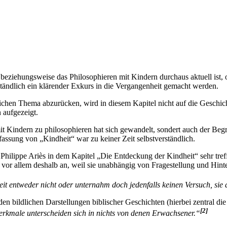
beziehungsweise das Philosophieren mit Kindern durchaus aktuell ist,
ständlich ein klärender Exkurs in die Vergangenheit gemacht werden.
ichen Thema abzurücken, wird in diesem Kapitel nicht auf die Geschic
 aufgezeigt.
it Kindern zu philosophieren hat sich gewandelt, sondert auch der Beg
ssung von „Kindheit“ war zu keiner Zeit selbstverständlich.
r Philippe Ariès in dem Kapitel „Die Entdeckung der Kindheit“ sehr tre
h vor allem deshalb an, weil sie unabhängig von Fragestellung und Hin
eit entweder nicht oder unternahm doch jedenfalls keinen Versuch, sie 
en bildlichen Darstellungen biblischer Geschichten (hierbei zentral die
[2]
erkmale unterscheiden sich in nichts von denen Erwachsener.“