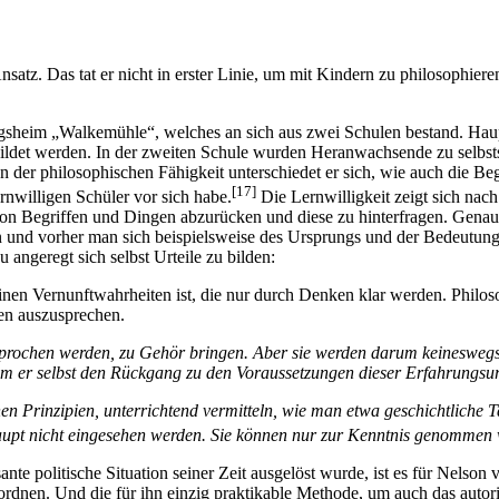
. Das tat er nicht in erster Linie, um mit Kindern zu philosophieren,
heim „Walkemühle“, welches an sich aus zwei Schulen bestand. Hauptsä
bildet werden. In der zweiten Schule wurden Heranwachsende zu selb
 der philosophischen Fähigkeit unterschiedet er sich, wie auch die Be
[17]
ernwilligen Schüler vor sich habe.
Die Lernwilligkeit zeigt sich nach
on Begriffen und Dingen abzurücken und diese zu hinterfragen. Genau d
n und vorher man sich beispielsweise des Ursprungs und der Bedeutun
angeregt sich selbst Urteile zu bilden:
inen Vernunftwahrheiten ist, die nur durch Denken klar werden. Philoso
len auszusprechen.
sprochen werden, zu Gehör bringen. Aber sie werden darum keineswegs 
dem er selbst den Rückgang zu den Voraussetzungen dieser Erfahrungsurt
en Prinzipien, unterrichtend vermitteln, wie man etwa geschichtliche T
haupt nicht eingesehen werden. Sie können nur zur Kenntnis genommen
nte politische Situation seiner Zeit ausgelöst wurde, ist es für Nelson
rdnen. Und die für ihn einzig praktikable Methode, um auch das autoritä