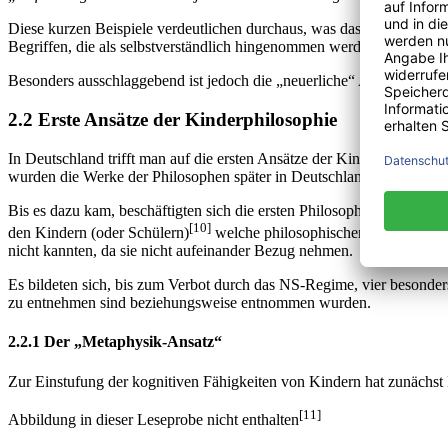
Diese kurzen Beispiele verdeutlichen durchaus, was das Ziel der Erz
Begriffen, die als selbstverständlich hingenommen werden.
Besonders ausschlaggebend ist jedoch die „neuerliche“ Auffassung, da
2.2 Erste Ansätze der Kinderphilosophie
In Deutschland trifft man auf die ersten Ansätze der Kinderphilosophie
wurden die Werke der Philosophen später in Deutschland verboten.
Bis es dazu kam, beschäftigten sich die ersten Philosophen und Päda
[10]
den Kindern (oder Schülern)
welche philosophischen Themen zumut
nicht kannten, da sie nicht aufeinander Bezug nehmen.
Es bildeten sich, bis zum Verbot durch das NS-Regime, vier besonder
zu entnehmen sind beziehungsweise entnommen wurden.
2.2.1 Der „Metaphysik-Ansatz“
Zur Einstufung der kognitiven Fähigkeiten von Kindern hat zunächst 
[11]
Abbildung in dieser Leseprobe nicht enthalten