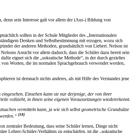
 denn sein Interesse galt vor allem der (Aus-) Bildung von
chlich sollten in der Schule Mitglieder des „Internationalen
stständigem Denken und Selbstbestimmung mit erzogen, wozu sich
gründer der anderen Methoden, grundsätzlich von Liebert. Nelson ist
 Nelsons Ansicht vor allem dadurch, dass die Schüler dazu bereit sein
afür eignet sich die „sokratische Methode“, in der durch gezieltes
g von Worten, die im normalen Sprachgebrauch verwendet werden,
phieren ist demnach nichts anderes, als mit Hilfe des Verstandes jene
eingesehen. Einsehen kann sie nur derjenige, der von ihrer
eile vollzieht, in ihnen seine eigenen Voraussetzungen wiedererkennt.
atsachen vermitteln kann, ja wie sich selbst geometrische Grundsätze
[18]
 werden.“
 von zentraler Bedeutung, dass seine Schüler lernen, Dinge nicht
re Lehrer-Schüler-Verhältnis zu entschärfen, ist die „sokratische