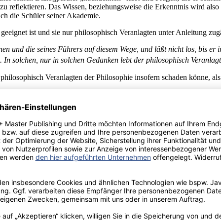
zu reflektieren. Das Wissen, beziehungsweise die Erkenntnis wird also
uch die Schüler seiner Akademie.
 geeignet ist und sie nur philosophisch Veranlagten unter Anleitung zug
 und die seines Führers auf diesem Wege, und läßt nicht los, bis er i
 In solchen, nur in solchen Gedanken lebt der philosophisch Veranla
philosophisch Veranlagten der Philosophie insofern schaden könne, als 
 mit Kindern und Jugendlichen’“ den entscheidenden Wandel, der sich 
e – Anm. der Verf.) heben die Vernunftbegabung der Kinder hervor un
anken an die Möglichkeit des >>Philosophieren mit Kindern<< im Gru
Roman „Émile oder über die Erziehung“ bleibt hervorzuheben, da hier 
lwesen“ mit autoritären Mitteln gelenkt wird, sondern ihm so viele Fre
 nicht nur von den drei im Zitat gemeinten Philosophen Rousseau, Mo
regen, wird im Laufe der Geschichte um die Betrachtung und Einbezie
also gar leicht; man muß nur früh genug anfangen, die jungen Köpfe z