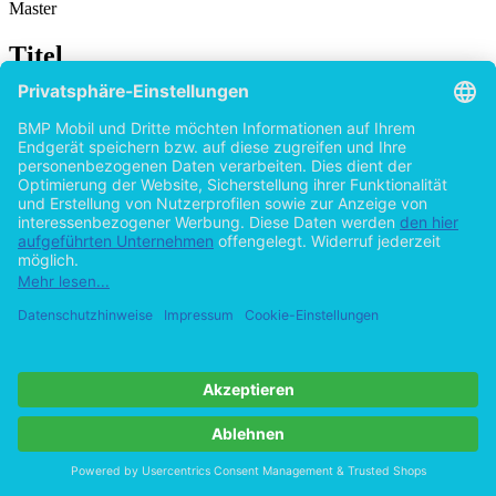
Master
Titel
Polizei im Fokus der Informationstechnologie:
Bedeutung der ICT für Polizeikorps
von
Daniel Frei (Autor:in)
2015
©2012
Diplomarbeit
31 Seiten
Hilfe/FAQ
Impressum
Datenschutz
AGB
Vertrag widerrufen
Zur Desktop-Version
Copyright ©Imprint in der Bedey & Thoms Media GmbH
powered
by
Open Publishing
Cookie-Einstellungen