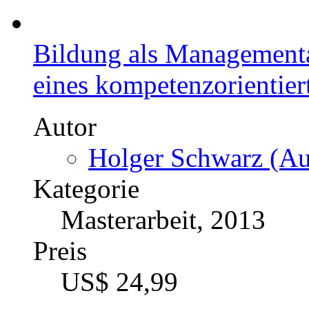
Serendipität im Innovati
Ereignisse zu großen En
Autor
Philipp Bartole (Aut
Kategorie
Bachelorarbeit, 2011
Preis
US$ 16,99