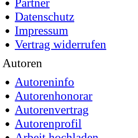
Kategorie
Bachelorarbeit, 2012
Preis
US$ 16,99
Leader und Follower: B
Interdependenzen
Autor