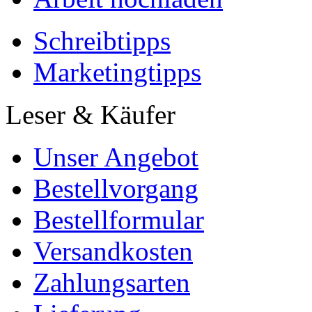
Lai Chu Law (Autor
Kategorie
Bachelorarbeit, 2013
Preis
US$ 16,99
Welche Erkenntnisse kan
Hirnforschung ziehen? Ve