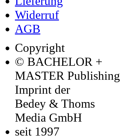
Transfers
Autor
Sven Hartmann (Aut
Kategorie
Bachelorarbeit, 2010
Preis
US$ 20,99
Zeige
25
50
100
<
1
2
3
...
5
>
Allgemein