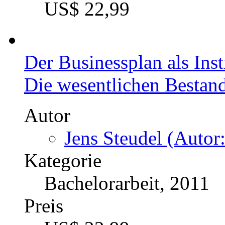
Risikomanagement: Bed
erfolgsgefährdenden Fak
Projektziele-Definition
Autor
Siegfried Idinger (A
Kategorie
Bachelorarbeit, 2013