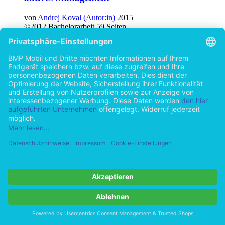
von
Andrej Koval (Autor:in)
2015
©2012
Bachelorarbeit
59 Seiten
Hilfe/FAQ
Impressum
Datenschutz
AGB
Vertrag widerrufen
Zur Desktop-Version
Copyright ©Imprint in der Bedey & Thoms Media GmbH
powered
by
Open Publishing
Cookie-Einstellungen