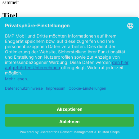
sammelt
Titel
Der Beitrag aktueller Entwicklungen im
Strategic Management Accounting zu Change
Prozessen in Unternehmen
von
Timo Tempel (Autor:in)
2015
©2011
Masterarbeit
53 Seiten
Hilfe/FAQ
Impressum
Datenschutz
AGB
Vertrag widerrufen
Zur Desktop-Version
Copyright ©Imprint in der Bedey & Thoms Media GmbH
powered
by
Open Publishing
Cookie-Einstellungen