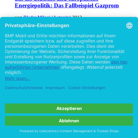
Energiepolitik: Das Fallbeispiel Gazprom
von
Bledar Milaqi (Autor:in)
2013
©2011
Bachelorarbeit
63 Seiten
Hilfe/FAQ
Impressum
Datenschutz
AGB
Vertrag widerrufen
Zur Desktop-Version
Copyright ©Imprint in der Bedey & Thoms Media GmbH
powered
by
Open Publishing
Cookie-Einstellungen