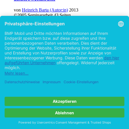
von
Heinrich Barta (Autor:in)
2013
©2005
Seminararbeit
43 Seiten
Hilfe/FAQ
Impressum
Datenschutz
AGB
Vertrag widerrufen
Zur Desktop-Version
Copyright ©Imprint in der Bedey & Thoms Media GmbH
powered
by
Open Publishing
Cookie-Einstellungen