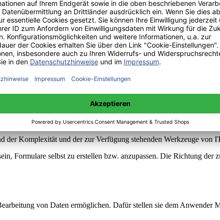
d zählt mittlerweile rund 30.000 Beschäftigte. Allein in der Softwar
ulare genutzt. Zur Ausgabe von Daten in schriftlicher Form (im Gegens
 Erkennbarkeit der enthaltenen Informationen und sind damit wichtige
echnung), so unterschiedlich können die verschiedenen Arten von Formula
ge und eines eigenen Know-hows darüber, wie das Formulardesign geha
iesem Thema umgeht und wie Daten mit Hilfe eines Formulars in, oder
d der Komplexität und der zur Verfügung stehenden Werkzeuge von IT-
in, Formulare selbst zu erstellen bzw. anzupassen. Die Richtung der 
Bearbeitung von Daten ermöglichen. Dafür stellen sie dem Anwender M