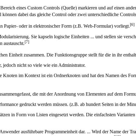
eich eines Custom Controls (Quelle) markieren und auf einen anderen 
 können dabei das gleiche Control oder zwei unterschiedliche Controls
[6]
 in Papier- oder in elektronischer Form (z.B. Web-Formular) vorliegt.
ularisierung. Sie kapseln logische Einheiten ... und stellen sie ver
[7]
n austauscht.
schen Einheit zusammen. Die Funktionsgruppe stellt für die in ihr ent
 jedoch nicht so viele wie ein Administrator.
ste Knoten im Kontext ist ein Ordnerknoten und hat den Namen des For
n zusammengefasst, die mit der Anordnung von Elementen auf dem For
erformance gedruckt werden müssen. (z.B. ab hundert Seiten in der Minu
zen in Form von Listen eingesetzt werden. Die einfachsten Varianten 
en Anwender ausführbare Programmeinheit dar. ... Wird der Name der Tra