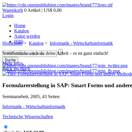
Warenkorb
0 Artikel | US$ 0,00
Login
Home
Katalog
Autor werden
Hilfe
Homepage
>
Katalog
>
Informatik - Wirtschaftsinformatik
Veröffentliche auch du deine Arbeit – es ist ganz einfach!
Suche
Mehr Infos
Blick ins Buch
Formularerstellung in SAP: Smart Forms und ander
Seminararbeit, 2005, 43 Seiten
Informatik - Wirtschaftsinformatik
Technische Wissenschaften