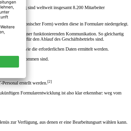
e-Entwicklung sind weltweit insgesamt 8.200 Mitarbeiter
atz zu elektronischer Form) werden diese in Formulare niedergelegt.
r Grundstock einer funktionierenden Kommunikation. So gleichartig
ren sein, die für den Ablauf des Geschäftsbetriebs sind.
ndhabt und wie die erforderlichen Daten ermittelt werden.
 aus SAP zu bekommen sind.
[2]
Personal erstellt werden.
zukünftigen Formularentwicklung ist also klar erkennbar: weg vom
enüs zur Verfügung, aus denen er eine Bearbeitungsart wählen kann.