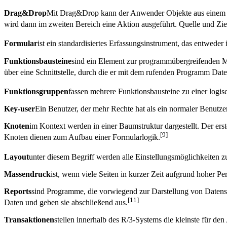
Drag&Drop
Mit Drag&Drop kann der Anwender Objekte aus einem Ber
wird dann im zweiten Bereich eine Aktion ausgeführt. Quelle und Ziel
Formular
ist ein standardisiertes Erfassungsinstrument, das entweder
Funktionsbausteine
sind ein Element zur programmübergreifenden Mod
über eine Schnittstelle, durch die er mit dem rufenden Programm Date
Funktionsgruppen
fassen mehrere Funktionsbausteine zu einer logi
Key-user
Ein Benutzer, der mehr Rechte hat als ein normaler Benutzer,
Knoten
im Kontext werden in einer Baumstruktur dargestellt. Der er
[9]
Knoten dienen zum Aufbau einer Formularlogik.
Layout
unter diesem Begriff werden alle Einstellungsmöglichkeite
Massendruck
ist, wenn viele Seiten in kurzer Zeit aufgrund hoher P
Reports
sind Programme, die vorwiegend zur Darstellung von Datensät
[11]
Daten und geben sie abschließend aus.
Transaktionen
stellen innerhalb des R/3-Systems die kleinste für d