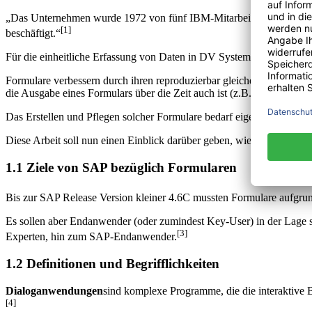
„Das Unternehmen wurde 1972 von fünf IBM-Mitarbeitern gegründet un
[1]
beschäftigt.“
Für die einheitliche Erfassung von Daten in DV Systeme werden Form
Formulare verbessern durch ihren reproduzierbar gleichen Aufbau die
die Ausgabe eines Formulars über die Zeit auch ist (z.B. bei einer R
Das Erstellen und Pflegen solcher Formulare bedarf eigener Werkzeu
Diese Arbeit soll nun einen Einblick darüber geben, wie SAP mit d
1.1 Ziele von SAP bezüglich Formularen
Bis zur SAP Release Version kleiner 4.6C mussten Formulare aufgrun
Es sollen aber Endanwender (oder zumindest Key-User) in der Lage se
[3]
Experten, hin zum SAP-Endanwender.
1.2 Definitionen und Begrifflichkeiten
Dialoganwendungen
sind komplexe Programme, die die interaktive 
[4]