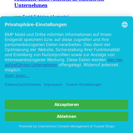
Unternehmen
von
Farid Edrisian (Autor:in)
©2013
Bachelorarbeit
37 Seiten
Hilfe/FAQ
Impressum
Datenschutz
AGB
Vertrag widerrufen
Zur Desktop-Version
Copyright ©Imprint in der Bedey & Thoms Media GmbH
powered
by
Open Publishing
Cookie-Einstellungen