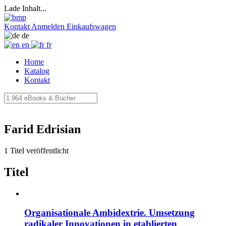
Lade Inhalt...
Kontakt
Anmelden
Einkaufswagen
de
en
fr
Home
Katalog
Kontakt
Farid Edrisian
1 Titel veröffentlicht
Titel
Organisationale Ambidextrie. Umsetzung
radikaler Innovationen in etablierten