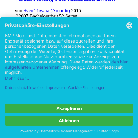
Verantwortung oder Mittel zum Zweck?
von
Sven Towara (Autor:in)
2015
©2007
Bachelorarbeit
52 Seiten
Hilfe/FAQ
Impressum
Datenschutz
AGB
Vertrag widerrufen
Zur Desktop-Version
Copyright ©Imprint in der Bedey & Thoms Media GmbH
powered
by
Open Publishing
Cookie-Einstellungen