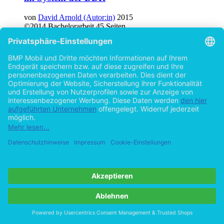
von
David Arnold (Autor:in)
2015
©2014
Bachelorarbeit
45 Seiten
Hilfe/FAQ
Impressum
Datenschutz
AGB
Vertrag widerrufen
Zur Desktop-Version
Copyright ©Imprint in der Bedey & Thoms Media GmbH
powered
by
Open Publishing
Cookie-Einstellungen