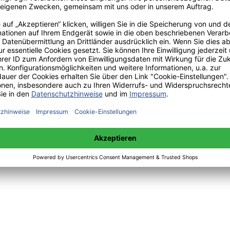
 sowie Mittwoch 14:00 bis 15:00 Uhr:
+49(0)176-85996762