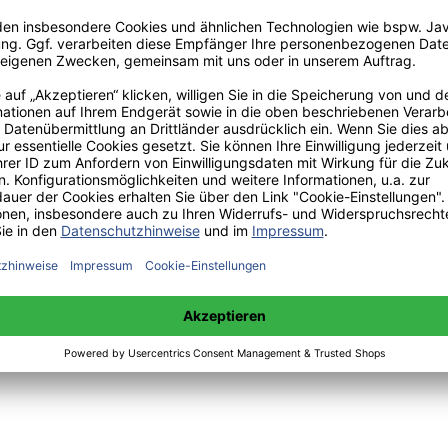
:
 sowie Mittwoch 14:00 bis 15:00 Uhr:
+49(0)176-85996762