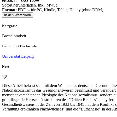
eBook für
US$ 16,99
Sofort herunterladen. Inkl. MwSt.
Format:
PDF – für PC, Kindle, Tablet, Handy (ohne DRM)
In den Warenkorb
Kategorie
Bachelorarbeit
Institution / Hochschule
Universität Leipzig
Note
1,8
Diese Arbeit befasst sich mit dem Wandel des deutschen Gesundheitsw
Nationalsozialismus das Gesundheitswesen beeinflusst und verändert h
menschenverachtenden Ideologie des Nationalsozialismus, sondern au
grundlegende Herrschaftsstrukturen des "Dritten Reiches" analysier
Gesundheitswesens in der Zeit von 1933 bis 1945 mit dem Konflikt zw
Verhütung erbkranken Nachwuchses" und die "Euthanasie" in der Ans