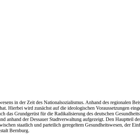
esens in der Zeit des Nationalsozialismus. Anhand des regionalen Beisp
at. Hierbei wird zunächst auf die ideologischen Voraussetzungen eingeg
ch das Grundgerüst für die Radikalisierung des deutschen Gesundheit
t und anhand der Dessauer Stadtverwaltung aufgezeigt. Den Hauptteil 
ischen staatlich und parteilich geregeltem Gesundheitswesen, der Einf
talt Bernburg.