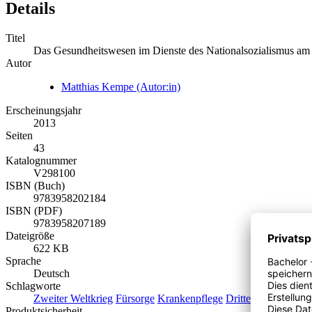
Details
Titel
Das Gesundheitswesen im Dienste des Nationalsozialismus am 
Autor
Matthias Kempe (Autor:in)
Erscheinungsjahr
2013
Seiten
43
Katalognummer
V298100
ISBN (Buch)
9783958202184
ISBN (PDF)
9783958207189
Dateigröße
622 KB
Sprache
Deutsch
Schlagworte
Zweiter Weltkrieg
Fürsorge
Krankenpflege
Drittes Reich
Sachs
Produktsicherheit