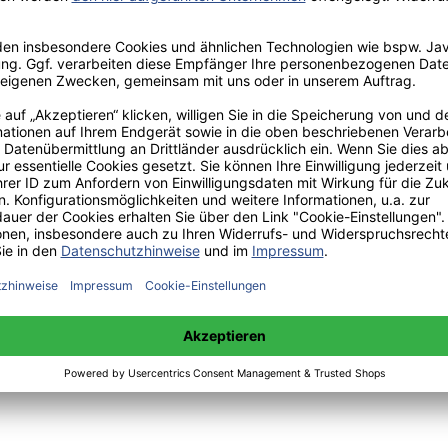
ismus am Beispiel der Stadt Dessau, Hamburg, Bedey Media GmbH, htt