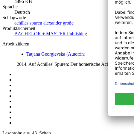
4496 KB
Sprache
Deutsch
Schlagworte
achilles
spuren
alexander
große
Produktsicherheit
BACHELOR + MASTER Publishing
Arbeit zitieren
Tatjana Georgievska (Autor:in)
, 2014, Auf Achilles' Spuren: Der homerische Achilles und 
Leseprobe aus 43 Seiten