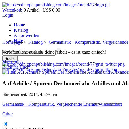
Warenkorb
0 Artikel | US$ 0,00
Login
Home
Katalog
Autor werden
Hilfe
Homepage
>
Katalog
>
Germanistik - Komparatistik, Vergleichende 
Veröffentliche auch du deine Arbeit – es ist ganz einfach!
Suche
Mehr Infos
Blick ins Buch
Auf Achilles' Spuren: Der homerische Achilles und A
Studienarbeit, 2014, 43 Seiten
Germanistik - Komparatistik, Vergleichende Literaturwissenschaft
Other