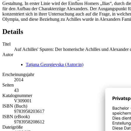
Gestaltung. In erster Linie wird der Einfluss Homers „Ilias“, durch d
für den Aufbau der Charakterzüge Alexanders. Der Ausgangspunkt für 
konzentriert sich in ihrer Untersuchung auch auf die Frage, in welch
Olympia, und diese Beziehung zu Achilles wurde in Alexanders Familie
Details
Titel
Auf Achilles' Spuren: Der homerische Achilles und Alexander 
Autor
Tatjana Georgievska (Autor:in)
Erscheinungsjahr
2014
Seiten
43
Katalognummer
V309001
ISBN (Buch)
9783958203617
ISBN (eBook)
9783958208612
Dateigröße