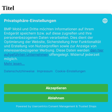
Titel
Social Entrepreneurship in Deutschland: Ein
Modell für die Zukunft?
von
Patrick Weirich (Autor:in)
2015
©2014
Bachelorarbeit
54 Seiten
Hilfe/FAQ
Impressum
Datenschutz
AGB
Vertrag widerrufen
Zur Desktop-Version
Copyright ©Imprint in der Bedey & Thoms Media GmbH
powered
by
Open Publishing
Cookie-Einstellungen