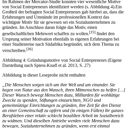
Im Rahmen der Mercator-Studie konnten vier wesentliche Motive
von Social Entrepreneurs identifiziert werden (s. Abbildung 4).Ein
Großteil der befragten Social Entrepreneurs gab hierbei an, dass die
Erfahrungen und Umstände im professionellen Kontext das
wichtigste Motiv für sie gewesen sei ein Sozialunternehmen zu
gründen. Im Anschluss daran folgte das Motiv, einen
[35]
gesellschaftlichen Mehrwert schaffen zu wollen.
findet den
Ursprung seiner Motivation ebenfalls in eigenen Erfahrungen bei
einer Studienreise nach Südafrika begründet, sich dem Thema zu
[36]
verschreiben.
Abbildung 4: Gründungsmotive von Social Entrepreneurs (Eigene
Darstellung nach Spiess-Knafl et al. 2013, S. 27)
Abbildung in dieser Leseprobe nicht enthalten
„Die Menschen sorgen sich um ihre Welt und um einander. Sie
hegen von Natur aus den Wunsch, ihren Mitmenschen zu helfen […]
Dieser Wunsch bewegt Menschen dazu, Milliarden für wohltätige
Zwecke zu spenden, Stiftungen einzurichten, NGO und
gemeinnützige Einrichtungen zu gründen, ihre Zeit für den Dienst
an einer Gemeinschaft zu opfern und (in einigen Fällen) ihr ganzes
Berufsleben einer relativ schlecht bezahlten Arbeit im Sozialbereich
zu widmen. Und dieselben Antriebe werden viele Menschen dazu
bewegen, Sozialunternehmen zu gründen, wenn erst einmal