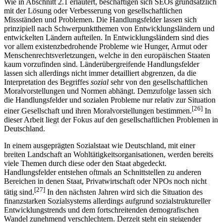
Wie in Abschnitt 2.1 erläutert, beschäftigen sich SEOs grundsätzlich
mit der Lösung oder Verbesserung von gesellschaftlichen
Missständen und Problemen. Die Handlungsfelder lassen sich
prinzipiell nach Schwerpunktthemen von Entwicklungsländern und
entwickelten Ländern aufteilen. In Entwicklungsländern sind dies
vor allem existenzbedrohende Probleme wie Hunger, Armut oder
Menschenrechtsverletzungen, welche in den europäischen Staaten
kaum vorzufinden sind. Länderübergreifende Handlungsfelder
lassen sich allerdings nicht immer detailliert abgrenzen, da die
Interpretation des Begriffes
sozial
sehr von den gesellschaftlichen
Moralvorstellungen und Normen abhängt. Demzufolge lassen sich
die Handlungsfelder und sozialen Probleme nur relativ zur Situation
[26]
einer Gesellschaft und ihren Moralvorstellungen bestimmen.
In
dieser Arbeit liegt der Fokus auf den gesellschaftlichen Problemen in
Deutschland.
In einem ausgeprägten Sozialstaat wie Deutschland, mit einer
breiten Landschaft an Wohltätigkeitsorganisationen, werden bereits
viele Themen durch diese oder den Staat abgedeckt.
Handlungsfelder entstehen oftmals an Schnittstellen zu anderen
Bereichen in denen Staat, Privatwirtschaft oder NPOs noch nicht
[27]
tätig sind.
In den nächsten Jahren wird sich die Situation des
finanzstarken Sozialsystems allerdings aufgrund sozialstruktureller
Entwicklungstrends und dem fortschreitenden demografischen
Wandel zunehmend verschlechtern. Derzeit steht ein steigender