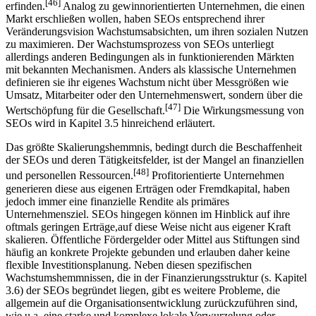
[46]
erfinden.
Analog zu gewinnorientierten Unternehmen, die einen
Markt erschließen wollen, haben SEOs entsprechend ihrer
Veränderungsvision Wachstumsabsichten, um ihren sozialen Nutzen
zu maximieren. Der Wachstumsprozess von SEOs unterliegt
allerdings anderen Bedingungen als in funktionierenden Märkten
mit bekannten Mechanismen. Anders als klassische Unternehmen
definieren sie ihr eigenes Wachstum nicht über Messgrößen wie
Umsatz, Mitarbeiter oder den Unternehmenswert, sondern über die
[47]
Wertschöpfung für die Gesellschaft.
Die Wirkungsmessung von
SEOs wird in Kapitel 3.5 hinreichend erläutert.
Das größte Skalierungshemmnis, bedingt durch die Beschaffenheit
der SEOs und deren Tätigkeitsfelder, ist der Mangel an finanziellen
[48]
und personellen Ressourcen.
Profitorientierte Unternehmen
generieren diese aus eigenen Erträgen oder Fremdkapital, haben
jedoch immer eine finanzielle Rendite als primäres
Unternehmensziel. SEOs hingegen können im Hinblick auf ihre
oftmals geringen Erträge,auf diese Weise nicht aus eigener Kraft
skalieren. Öffentliche Fördergelder oder Mittel aus Stiftungen sind
häufig an konkrete Projekte gebunden und erlauben daher keine
flexible Investitionsplanung. Neben diesen spezifischen
Wachstumshemmnissen, die in der Finanzierungsstruktur (s. Kapitel
3.6) der SEOs begründet liegen, gibt es weitere Probleme, die
allgemein auf die Organisationsentwicklung zurückzuführen sind,
wie u.a. eine starke und komplexe lokale Verwurzelung oder