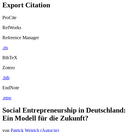
Export Citation
ProCite
RefWorks
Reference Manager
.ris
BibTeX
Zotero
.bib
EndNote
.enw
Social Entrepreneurship in Deutschland:
Ein Modell für die Zukunft?
von
Patrick Weirich (Autor:in)