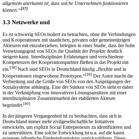
allgemein anerkannt ist, dass solche Unternehmen funktionieren
[37]
können.“
3.3 Netzwerke und
Es ist schwierig SEOs isoliert zu betrachten, ohne die Verbindungen
und Kooperationen mit staatlichen, privaten oder gemeinnützigen
Akteuren mit einzubeziehen. belegten in einer Studie, dass der hohe
Vernetzungsgrad von SEOs die Qualität der Projekte deutlich
steigern kann. Interdisziplinäre Erfahrungen und verschiedene
Kompetenzen der Kooperationspartner fließen in das Projekt mit
[38]
ein.
Nach sind SEOs in Deutschland häufig „flexible und in
[39]
Kooperationen eingewobene Prototypen.“
Der Autor macht die
Verbreitung und die Größe von SEOs von den Ausprägungen der
Sozialsysteme abhängig. Eine der Stärken von SEOs sieht er daher
in der Verknüpfung von innovativen Lösungsansätzen mit einer
interdisziplinären Zusammenarbeit der etablierten Akteure
[40]
begründet.
In der jüngeren Vergangenheit ist zu beobachten, dass sich in
Deutschland immer mehr zivilgesellschaftliche Initiativen
entwickeln, um explizit Social Entrepreneurs zu identifizieren und
zu unterstützen. Eine solche Entwicklung ist u.a. auf die kaum
existente öffentliche Förderinfrastruktur zurückzuführen. Diese