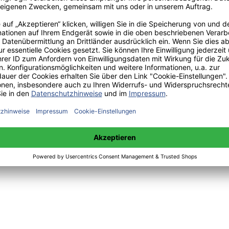
 sowie Mittwoch 14:00 bis 15:00 Uhr:
+49(0)176-85996762