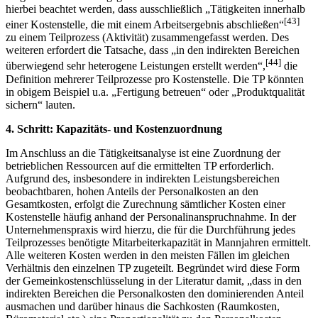
hierbei beachtet werden, dass ausschließlich „Tätigkeiten innerhalb
[43]
einer Kostenstelle, die mit einem Arbeitsergebnis abschließen“
zu einem Teilprozess (Aktivität) zusammen­gefasst werden. Des
weiteren erfordert die Tatsache, dass „in den indirekten Bereichen
[44]
überwiegend sehr heterogene Leistungen erstellt werden“,
die
Definition mehrerer Teilprozesse pro Kostenstelle. Die TP könnten
in obigem Beispiel u.a. „Fertigung betreuen“ oder „Produktqualität
sichern“ lauten.
4. Schritt: Kapazitäts- und Kostenzuordnung
Im Anschluss an die Tätigkeitsanalyse ist eine Zuordnung der
betrieblichen Ressourcen auf die ermittelten TP erforderlich.
Aufgrund des, insbesondere in indirekten Leistungs­bereichen
beobachtbaren, hohen Anteils der Personalkosten an den
Gesamtkosten, erfolgt die Zurechnung sämtlicher Kosten einer
Kostenstelle häufig anhand der Personal­inanspruchnahme. In der
Unternehmenspraxis wird hierzu, die für die Durchführung jedes
Teilprozesses benötigte Mitarbeiterkapazität in Mannjahren ermittelt.
Alle weiteren Kosten werden in den meisten Fällen im gleichen
Verhältnis den einzelnen TP zugeteilt. Begründet wird diese Form
der Gemeinkostenschlüsselung in der Literatur damit, „dass in den
indirekten Bereichen die Personalkosten den dominierenden Anteil
ausmachen und darüber hinaus die Sachkosten (Raumkosten,