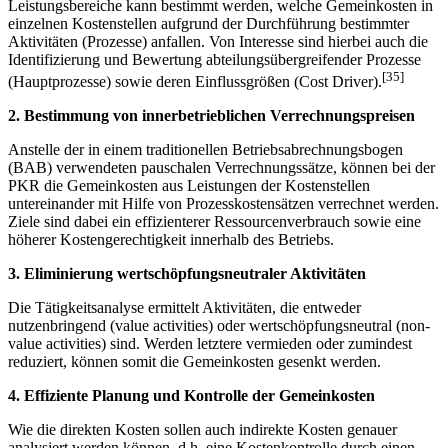
Leistungs­bereiche kann bestimmt werden, welche Gemeinkosten in
einzelnen Kostenstellen aufgrund der Durchführung bestimmter
Aktivitäten (Prozesse) anfallen. Von Interesse sind hierbei auch die
Identifizierung und Bewertung abteilungs­übergreifender Prozesse
[35]
(Hauptprozesse) sowie deren Einflussgrößen (Cost Driver).
2. Bestimmung von innerbetrieblichen Verrechnungspreisen
Anstelle der in einem traditionellen Betriebsabrechnungsbogen
(BAB) verwen­deten pauschalen Verrechnungssätze, können bei der
PKR die Gemeinkosten aus Leistungen der Kostenstellen
untereinander mit Hilfe von Prozesskostensätzen verrechnet werden.
Ziele sind dabei ein effizienterer Ressourcenverbrauch sowie eine
höherer Kostengerechtigkeit innerhalb des Betriebs.
3. Eliminierung wertschöpfungsneutraler Aktivitäten
Die Tätigkeitsanalyse ermittelt Aktivitäten, die entweder
nutzenbringend (value activities) oder wertschöpfungsneutral (non-
value activities) sind. Werden letztere vermieden oder zumindest
reduziert, können somit die Gemeinkosten gesenkt werden.
4. Effiziente Planung und Kontrolle der Gemeinkosten
Wie die direkten Kosten sollen auch indirekte Kosten genauer
analysiert werden können, d.h. eine Kostenkontrolle durch einen