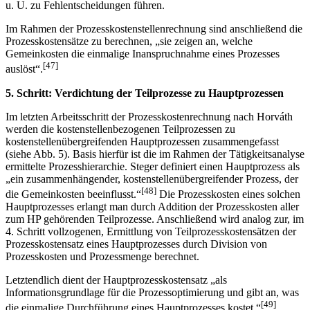
u. U. zu Fehlentscheidungen führen.
Im Rahmen der Prozesskostenstellenrechnung sind anschließend die
Prozesskosten­sätze zu berechnen, „sie zeigen an, welche
Gemeinkosten die einmalige Inanspruch­nahme eines Prozesses
[47]
auslöst“.
5. Schritt: Verdichtung der Teilprozesse zu Hauptprozessen
Im letzten Arbeitsschritt der Prozesskostenrechnung nach Horváth
werden die kostenstellenbezogenen Teilprozessen zu
kostenstellenübergreifenden Hauptprozessen zusammengefasst
(siehe Abb. 5). Basis hierfür ist die im Rahmen der Tätigkeitsanalyse
ermittelte Prozesshierarchie. Steger definiert einen Hauptprozess als
„ein zusammen­hängender, kostenstellenübergreifender Prozess, der
[48]
die Gemeinkosten beeinflusst.“
Die Prozesskosten eines solchen
Hauptprozesses erlangt man durch Addition der Prozesskosten aller
zum HP gehörenden Teilprozesse. Anschließend wird analog zur, im
4. Schritt vollzogenen, Ermittlung von Teilprozesskostensätzen der
Prozesskostensatz eines Hauptprozesses durch Division von
Prozesskosten und Prozessmenge berechnet.
Letztendlich dient der Hauptprozesskostensatz „als
Informationsgrundlage für die Prozessoptimierung und gibt an, was
[49]
die einmalige Durchführung eines Hauptprozesses kostet.“