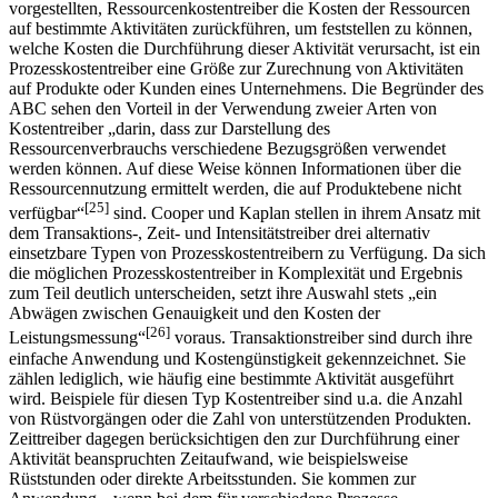
vorgestellten, Ressourcenkostentreiber die Kosten der Ressourcen
auf bestimmte Aktivitäten zurückführen, um feststellen zu können,
welche Kosten die Durchführung dieser Aktivität verursacht, ist ein
Prozesskostentreiber eine Größe zur Zurechnung von Aktivitäten
auf Produkte oder Kunden eines Unternehmens. Die Begründer des
ABC sehen den Vorteil in der Verwendung zweier Arten von
Kosten­treiber „darin, dass zur Darstellung des
Ressourcenverbrauchs verschiedene Bezugs­größen verwendet
werden können. Auf diese Weise können Informationen über die
Ressourcennutzung ermittelt werden, die auf Produktebene nicht
[25]
verfügbar“
sind. Cooper und Kaplan stellen in ihrem Ansatz mit
dem Transaktions-, Zeit- und Intensitäts­treiber drei alternativ
einsetzbare Typen von Prozesskostentreibern zu Verfügung. Da sich
die möglichen Prozesskostentreiber in Komplexität und Ergebnis
zum Teil deutlich unterscheiden, setzt ihre Auswahl stets „ein
Abwägen zwischen Genauigkeit und den Kosten der
[26]
Leistungsmessung“
voraus. Transaktionstreiber sind durch ihre
einfache Anwendung und Kostengünstigkeit gekennzeichnet. Sie
zählen lediglich, wie häufig eine bestimmte Aktivität ausgeführt
wird. Beispiele für diesen Typ Kostentreiber sind u.a. die Anzahl
von Rüstvorgängen oder die Zahl von unterstützenden Produkten.
Zeittreiber dagegen berücksichtigen den zur Durchführung einer
Aktivität beanspruchten Zeitaufwand, wie beispielsweise
Rüststunden oder direkte Arbeitsstunden. Sie kommen zur