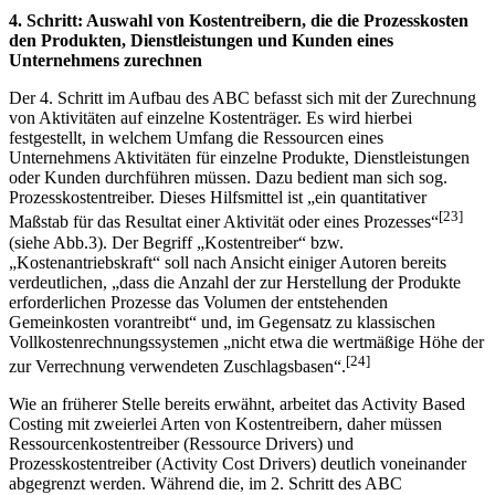
4. Schritt: Auswahl von Kostentreibern, die die Prozesskosten
den Produkten, Dienstleistungen und Kunden eines
Unternehmens zurechnen
Der 4. Schritt im Aufbau des ABC befasst sich mit der Zurechnung
von Aktivitäten auf einzelne Kostenträger. Es wird hierbei
festgestellt, in welchem Umfang die Ressourcen eines
Unternehmens Aktivitäten für einzelne Produkte, Dienstleistungen
oder Kunden durchführen müssen. Dazu bedient man sich sog.
Prozesskostentreiber. Dieses Hilfsmittel ist „ein quantitativer
[23]
Maßstab für das Resultat einer Aktivität oder eines Prozesses“
(siehe Abb.3). Der Begriff „Kostentreiber“ bzw.
„Kostenantriebskraft“ soll nach Ansicht einiger Autoren bereits
verdeutlichen, „dass die Anzahl der zur Herstellung der Produkte
erforderlichen Prozesse das Volumen der entstehenden
Gemeinkosten vorantreibt“ und, im Gegensatz zu klassischen
Vollkostenrechnungssystemen „nicht etwa die wertmäßige Höhe der
[24]
zur Verrechnung verwendeten Zuschlagsbasen“.
Wie an früherer Stelle bereits erwähnt, arbeitet das Activity Based
Costing mit zweierlei Arten von Kostentreibern, daher müssen
Ressourcenkostentreiber (Ressource Drivers) und
Prozesskostentreiber (Activity Cost Drivers) deutlich voneinander
abgegrenzt werden. Während die, im 2. Schritt des ABC