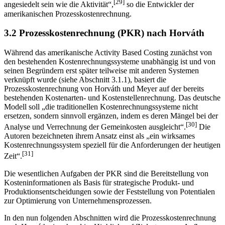
[29]
angesiedelt sein wie die Aktivität“,
so die Entwickler der
amerikanischen Prozesskostenrechnung.
3.2 Prozesskostenrechnung (PKR) nach Horváth
Während das amerikanische Activity Based Costing zunächst von
den bestehenden Kostenrechnungssysteme unabhängig ist und von
seinen Begründern erst später teilweise mit anderen Systemen
verknüpft wurde (siehe Abschnitt 3.1.1), basiert die
Prozesskostenrechnung von Horváth und Meyer auf der bereits
bestehenden Kosten­arten- und Kostenstellenrechnung. Das deutsche
Modell soll „die traditionellen Kosten­rechnungssysteme nicht
ersetzen, sondern sinnvoll ergänzen, indem es deren Mängel bei der
[30]
Analyse und Verrechnung der Gemeinkosten ausgleicht“.
Die
Autoren bezeichneten ihrem Ansatz einst als „ein wirksames
Kostenrechnungssystem speziell für die An­forderungen der heutigen
[31]
Zeit“.
Die wesentlichen Aufgaben der PKR sind die Bereitstellung von
Kosteninformationen als Basis für strategische Produkt- und
Produktionsentscheidungen sowie der Feststellung von Potentialen
zur Optimierung von Unternehmensprozessen.
In den nun folgenden Abschnitten wird die Prozesskostenrechnung