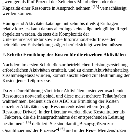
„weniger als fünf Prozent der Zeit eines Mitarbeiters oder der
[13]
Kapazität einer Ressource in Anspruch nehmen“
vernachlässigt
werden können.
Häufig sind Aktivitätenkataloge mit zehn bis dreißig Einträgen
relativ kurz, es kann daraus allerdings keine allgemeingültige Regel
abgeleitet werden, da stets die Komplexität der
Unternehmensstruktur sowie die Informationsbedürfnisse der
betrieblichen Ent­scheidungsträger berücksichtigt werden müssen.
2. Schritt: Ermittlung der Kosten für die einzelnen Aktivitäten
Nachdem im ersten Schritt die zur betrieblichen Leistungserstellung
erforderlichen Aktivitäten ermittelt, und zu einem Aktivitätenkatalog
zusammengefasst wurden, kommt anschließend zur Bestimmung der
Kosten jener Teilprozesse.
Da zur Durchführung sämtlicher Aktivitäten kostenverursachende
Ressourcen notwendig sind, und diese meist mehrere Teilaufgaben
wahrnehmen, bedient sich das ABC zur Ermittlung der Kosten
einzelner Aktivitäten sog. Ressourcenkostentreibern (engl.
Ressource Driver). In der Literatur werden diese Kostentreiber als
„Faktoren, die die Inanspruchnahme der entsprechenden Leistung
[14]
bestimmen“
definiert. Sie sind damit „Bezugsgrößen zur
[15]
Quantifizierung der Prozesse“
und in der Regel Mengengrößen