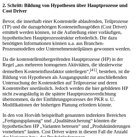
2. Schritt: Bildung von Hypothesen über Hauptprozesse und
Cost Driver
Bevor, die innerhalb einer Kostenstelle ablaufenden, Teilprozesse
(TP) und die dazugehörigen Kosteneinflussgrößen (Cost Driver)
ermittelt werden können, ist die Aufstellung einer vorläufigen,
hypothetischen Hauptprozessstruktur erforderlich. Die dazu
benötigten Informationen können u.a. aus Branchen-
Prozessmodellen oder Unter­nehmensteilplänen gewonnen werden.
Da die kostenstellenübergreifenden Hauptprozesse (HP) in der
Regel „aus mehreren homogenen Aktivitäten, die idealerweise
[41]
demselben Kosteneinflussfaktor unterliegen“,
, bestehen, ist die
Bildung von Hypothesen als Ausgangspunkt zur anschließenden
Untersuchung der Kostenstellen auf Teilprozesse und deren
Kostentreiber unerlässlich. Jedoch werden die hier gebildeten HP
nicht zwangsläufig in die spätere Hauptprozess­verdichtung
übernommen, da der Einführungsprozesses der PKR u. U.
Modifikationen der bisherigen Planung erfordern könnte.
In den von Horváth beispielhaft genannten indirekten Bereichen
„Fertigungsplanung“ und „Qualitätssicherung“ könnten die
hypothetischen HP „Varianten betreuen“ und „Produkt­änderungen
vornehmen“ lauten. Cost Driver wären in diesem Fall die Anzahl