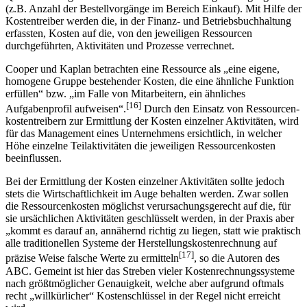
(z.B. Anzahl der Bestellvorgänge im Bereich Einkauf). Mit Hilfe der
Kostentreiber werden die, in der Finanz- und Betriebsbuchhaltung
erfassten, Kosten auf die, von den jeweiligen Ressourcen
durchgeführten, Aktivitäten und Prozesse verrechnet.
Cooper und Kaplan betrachten eine Ressource als „eine eigene,
homogene Gruppe bestehender Kosten, die eine ähnliche Funktion
erfüllen“ bzw. „im Falle von Mitarbeitern, ein ähnliches
[16]
Aufgabenprofil aufweisen“.
Durch den Einsatz von Ressourcen­
kostentreibern zur Ermittlung der Kosten einzelner Aktivitäten, wird
für das Management eines Unternehmens ersichtlich, in welcher
Höhe einzelne Teilaktivitäten die jeweiligen Ressourcenkosten
beeinflussen.
Bei der Ermittlung der Kosten einzelner Aktivitäten sollte jedoch
stets die Wirtschaftlichkeit im Auge behalten werden. Zwar sollen
die Ressourcenkosten möglichst verursachungs­gerecht auf die, für
sie ursächlichen Aktivitäten geschlüsselt werden, in der Praxis aber
„kommt es darauf an, annähernd richtig zu liegen, statt wie praktisch
alle traditionellen Systeme der Herstellungskostenrechnung auf
[17]
präzise Weise falsche Werte zu ermitteln
, so die Autoren des
ABC. Gemeint ist hier das Streben vieler Kostenrechnungssysteme
nach größtmöglicher Genauigkeit, welche aber aufgrund oftmals
recht „willkürlicher“ Kostenschlüssel in der Regel nicht erreicht