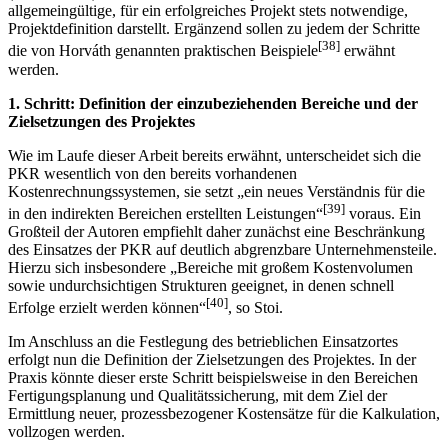
allgemeingültige, für ein erfolgreiches Projekt stets not­wendige,
Projektdefinition darstellt. Ergänzend sollen zu jedem der Schritte
[38]
die von Horváth genannten praktischen Beispiele
erwähnt
werden.
1. Schritt: Definition der einzubeziehenden Bereiche und der
Zielsetzungen des Projektes
Wie im Laufe dieser Arbeit bereits erwähnt, unterscheidet sich die
PKR wesentlich von den bereits vorhandenen
Kostenrechnungssystemen, sie setzt „ein neues Verständnis für die
[39]
in den indirekten Bereichen erstellten Leistungen“
voraus. Ein
Großteil der Autoren empfiehlt daher zunächst eine Beschränkung
des Einsatzes der PKR auf deutlich abgrenzbare Unternehmensteile.
Hierzu sich insbesondere „Bereiche mit großem Kostenvolumen
sowie undurchsichtigen Strukturen geeignet, in denen schnell
[40]
Erfolge erzielt werden können“
, so Stoi.
Im Anschluss an die Festlegung des betrieblichen Einsatzortes
erfolgt nun die Definition der Zielsetzungen des Projektes. In der
Praxis könnte dieser erste Schritt beispielsweise in den Bereichen
Fertigungsplanung und Qualitätssicherung, mit dem Ziel der
Ermittlung neuer, prozessbezogener Kostensätze für die Kalkulation,
vollzogen werden.