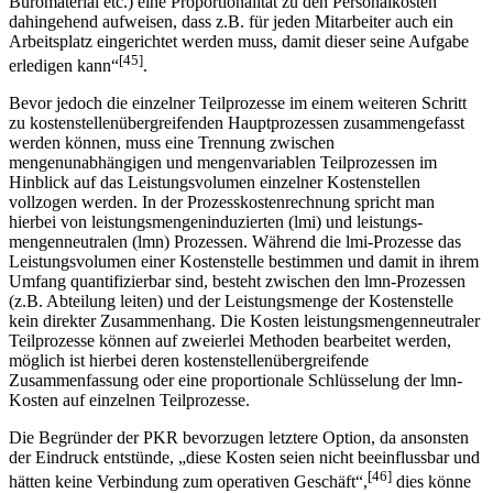
Büromaterial etc.) eine Proportionalität zu den Personalkosten
dahingehend aufweisen, dass z.B. für jeden Mitarbeiter auch ein
Arbeitsplatz eingerichtet werden muss, damit dieser seine Aufgabe
[45]
erledigen kann“
.
Bevor jedoch die einzelner Teilprozesse im einem weiteren Schritt
zu kostenstellen­übergreifenden Hauptprozessen zusammengefasst
werden können, muss eine Trennung zwischen
mengenunabhängigen und mengenvariablen Teilprozessen im
Hinblick auf das Leistungsvolumen einzelner Kostenstellen
vollzogen werden. In der Prozesskosten­rechnung spricht man
hierbei von leistungsmengeninduzierten (lmi) und leistungs­
mengenneutralen (lmn) Prozessen. Während die lmi-Prozesse das
Leistungsvolumen einer Kostenstelle bestimmen und damit in ihrem
Umfang quantifizierbar sind, besteht zwischen den lmn-Prozessen
(z.B. Abteilung leiten) und der Leistungsmenge der Kostenstelle
kein direkter Zusammenhang. Die Kosten leistungsmengenneutraler
Teilprozesse können auf zweierlei Methoden bearbeitet werden,
möglich ist hierbei deren kostenstellenübergreifende
Zusammenfassung oder eine proportionale Schlüsselung der lmn-
Kosten auf einzelnen Teilprozesse.
Die Begründer der PKR bevorzugen letztere Option, da ansonsten
der Eindruck ent­stünde, „diese Kosten seien nicht beeinflussbar und
[46]
hätten keine Verbindung zum operativen Geschäft“,
dies könne