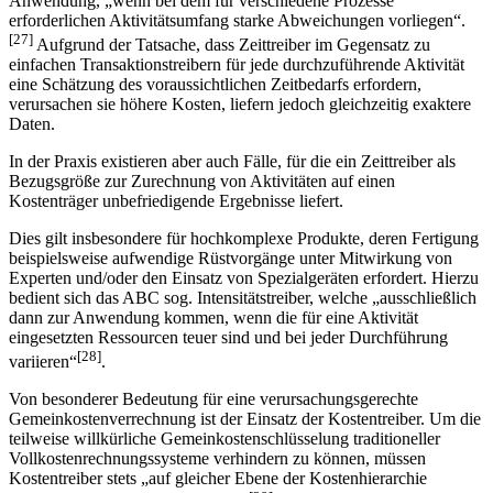
Anwendung, „wenn bei dem für verschiedene Prozesse
erforderlichen Aktivitäts­umfang starke Abweichungen vorliegen“.
[27]
Aufgrund der Tatsache, dass Zeittreiber im Gegensatz zu
einfachen Transaktionstreibern für jede durchzuführende Aktivität
eine Schätzung des voraussichtlichen Zeitbedarfs erfordern,
verursachen sie höhere Kosten, liefern jedoch gleichzeitig exaktere
Daten.
In der Praxis existieren aber auch Fälle, für die ein Zeittreiber als
Bezugsgröße zur Zurechnung von Aktivitäten auf einen
Kostenträger unbefriedigende Ergebnisse liefert.
Dies gilt insbesondere für hochkomplexe Produkte, deren Fertigung
beispielsweise aufwendige Rüstvorgänge unter Mitwirkung von
Experten und/oder den Einsatz von Spezialgeräten erfordert. Hierzu
bedient sich das ABC sog. Intensitätstreiber, welche „ausschließlich
dann zur Anwendung kommen, wenn die für eine Aktivität
eingesetzten Ressourcen teuer sind und bei jeder Durchführung
[28]
variieren“
.
Von besonderer Bedeutung für eine verursachungsgerechte
Gemeinkostenverrechnung ist der Einsatz der Kostentreiber. Um die
teilweise willkürliche Gemeinkostenschlüsselung traditioneller
Vollkostenrechnungssysteme verhindern zu können, müssen
Kostentreiber stets „auf gleicher Ebene der Kostenhierarchie