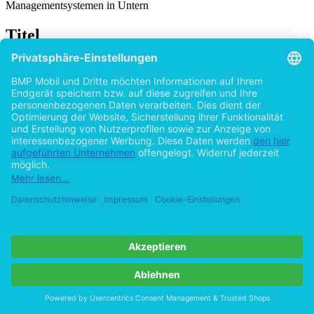
Managementsystemen in Untern
Titel
Sustainability Balanced Scorecard: Integration
von Nachhaltigkeit in Unternehmen
von
Gerhard Bartl (Autor:in)
2015
©2008
Diplomarbeit
56 Seiten
Hilfe/FAQ
Impressum
Datenschutz
AGB
Vertrag widerrufen
Zur Desktop-Version
Copyright ©Imprint in der Bedey & Thoms Media GmbH
powered
by
Open Publishing
Cookie-Einstellungen