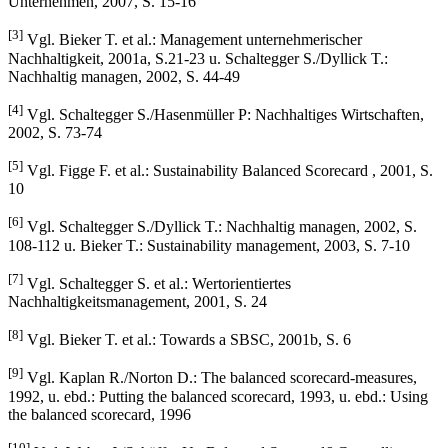
Unternehmen, 2007, S. 15-16
[3]
Vgl. Bieker T. et al.: Management unternehmerischer
Nachhaltigkeit, 2001a, S.21-23 u. Schaltegger S./Dyllick T.:
Nachhaltig managen, 2002, S. 44-49
[4]
Vgl. Schaltegger S./Hasenmüller P: Nachhaltiges Wirtschaften,
2002, S. 73-74
[5]
Vgl. Figge F. et al.: Sustainability Balanced Scorecard , 2001, S.
10
[6]
Vgl. Schaltegger S./Dyllick T.: Nachhaltig managen, 2002, S.
108-112 u. Bieker T.: Sustainability management, 2003, S. 7-10
[7]
Vgl. Schaltegger S. et al.: Wertorientiertes
Nachhaltigkeitsmanagement, 2001, S. 24
[8]
Vgl. Bieker T. et al.: Towards a SBSC, 2001b, S. 6
[9]
Vgl. Kaplan R./Norton D.: The balanced scorecard-measures,
1992, u. ebd.: Putting the balanced scorecard, 1993, u. ebd.: Using
the balanced scorecard, 1996
[10]