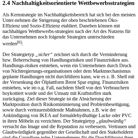
2.4 Nachhaltigkeitsorientierte Wettbewerbsstrategien
Als Kernstrategie im Nachhaltigkeitsbereich hat sich bei den meisten
Unter-nehmen die Steigerung der oben beschriebenen Öko-
Effizienz und Sozio-Effizienz etabliert. Daneben können mit
nachhaltigen Wettbewerbs-strategien nach der Art des Nutzens für
das Unternehmen noch folgende Strategien unterschieden
[6]
werden
:
Der Strategietyp
„sicher“
zeichnet sich durch die Verminderung
bzw. Beherrschung von Handlungsrisiken und Finanzrisiken aus.
Handlungs-risiken entstehen, wenn ein Unternehmen durch Druck
von Nichtregierungs-organisationen oder dem Marktmechanismus
geplante Handlungen nicht durchführen kann, wie es z. B. Shell mit
der Versenkung der Ölplattform Brent Spar erging. Finanzrisiken
entstehen, wie im o.g. Fall, nachdem Shell von den Verbrauchern
boykottiert wurde und der Umsatz mit Kraftstoffen stark
zurückging. Ziel dieser Strategie ist die Absicherung der
Marktposition durch Risikominimierung und Problembeseitigung,
sowie durch vertrauensbildende Maßnahmen, z.B. wie der
Ankündigung von IKEA auf formaldehydhaltige Lacke oder PVC
in ihren Möbeln zu verzichten. Der Strategietyp
„glaubwürdig“
versucht das Image und die Reputation zu verbessern. Vertrauen und
Glaubwürdigkeit gegenüber der Gesellschaft und den Stakeholdern
sind die Grundlage jedes Unternehmens für die Durchführung ihrer