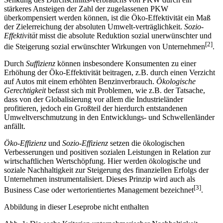
stärkeres Ansteigen der Zahl der zugelassenen PKW
überkompensiert werden können, ist die Öko-Effektivität ein Maß
der Zielerreichung der absoluten Umwelt-verträglichkeit.
Sozio-
Effektivität
misst die absolute Reduktion sozial unerwünschter und
[2]
die Steigerung sozial erwünschter Wirkungen von Unternehmen
.
Durch
Suffizienz
können insbesondere Konsumenten zu einer
Erhöhung der Öko-Effektivität beitragen, z.B. durch einen Verzicht
auf Autos mit einem erhöhten Benzinverbrauch.
Ökologische
Gerechtigkeit
befasst sich mit Problemen, wie z.B. der Tatsache,
dass von der Globalisierung vor allem die Industrieländer
profitieren, jedoch ein Großteil der hierdurch entstandenen
Umweltverschmutzung in den Entwicklungs- und Schwellenländer
anfällt.
Öko-Effizienz
und
Sozio-Effizienz
setzen die ökologischen
Verbesserungen und positiven sozialen Leistungen in Relation zur
wirtschaftlichen Wertschöpfung. Hier werden ökologische und
soziale Nachhaltigkeit zur Steigerung des finanziellen Erfolgs der
Unternehmen instrumentalisiert. Dieses Prinzip wird auch als
[3]
Business Case oder wertorientiertes Management bezeichnet
.
Abbildung in dieser Leseprobe nicht enthalten