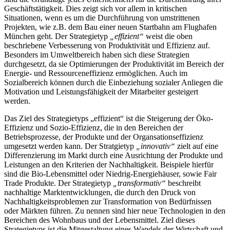
Geschäftstätigkeit. Dies zeigt sich vor allem in kritischen
Situationen, wenn es um die Durchführung von umstrittenen
Projekten, wie z.B. dem Bau einer neuen Startbahn am Flughafen
München geht. Der Strategietyp
„effizient“
weist die oben
beschriebene Verbesserung von Produktivität und Effizienz auf.
Besonders im Umweltbereich haben sich diese Strategien
durchgesetzt, da sie Optimierungen der Produktivität im Bereich der
Energie- und Ressourceneffizienz ermöglichen. Auch im
Sozialbereich können durch die Einbeziehung sozialer Anliegen die
Motivation und Leistungsfähigkeit der Mitarbeiter gesteigert
werden.
Das Ziel des Strategietyps „effizient“ ist die Steigerung der Öko-
Effizienz und Sozio-Effizienz, die in den Bereichen der
Betriebsprozesse, der Produkte und der Organsationseffizienz
umgesetzt werden kann. Der Stratgietyp
„innovativ“
zielt auf eine
Differenzierung im Markt durch eine Ausrichtung der Produkte und
Leistungen an den Kriterien der Nachhaltigkeit. Beispiele hierfür
sind die Bio-Lebensmittel oder Niedrig-Energiehäuser, sowie Fair
Trade Produkte. Der Strategietyp
„transformativ“
beschreibt
nachhaltige Marktentwicklungen, die durch den Druck von
Nachhaltigkeitsproblemen zur Transformation von Bedürfnissen
oder Märkten führen. Zu nennen sind hier neue Technologien in den
Bereichen des Wohnbaus und der Lebensmittel. Ziel dieses
Strategietyps ist die Mitgestaltung eines Wandels der Wirtschaft und