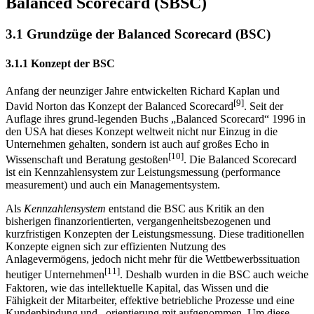
Balanced Scorecard (SBSC)
3.1 Grundzüge der Balanced Scorecard (BSC)
3.1.1 Konzept der BSC
Anfang der neunziger Jahre entwickelten Richard Kaplan und
[9]
David Norton das Konzept der Balanced Scorecard
. Seit der
Auflage ihres grund-legenden Buchs „Balanced Scorecard“ 1996 in
den USA hat dieses Konzept weltweit nicht nur Einzug in die
Unternehmen gehalten, sondern ist auch auf großes Echo in
[10]
Wissenschaft und Beratung gestoßen
. Die Balanced Scorecard
ist ein Kennzahlensystem zur Leistungsmessung (performance
measurement) und auch ein Managementsystem.
Als
Kennzahlensystem
entstand die BSC aus Kritik an den
bisherigen finanzorientierten, vergangenheitsbezogenen und
kurzfristigen Konzepten der Leistungsmessung. Diese traditionellen
Konzepte eignen sich zur effizienten Nutzung des
Anlagevermögens, jedoch nicht mehr für die Wettbewerbssituation
[11]
heutiger Unternehmen
. Deshalb wurden in die BSC auch weiche
Faktoren, wie das intellektuelle Kapital, das Wissen und die
Fähigkeit der Mitarbeiter, effektive betriebliche Prozesse und eine
Kundenbindung und –orientierung mit aufgenommen. Um diese