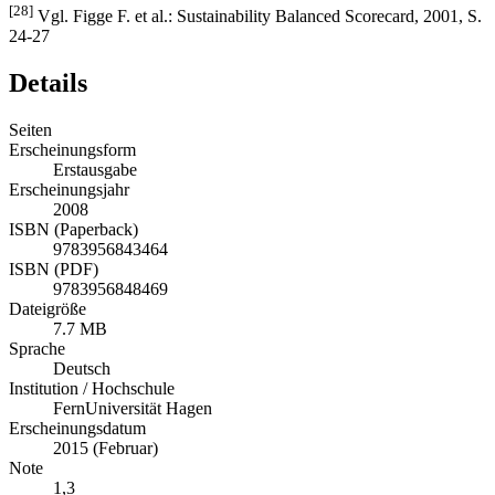
[28]
Vgl. Figge F. et al.: Sustainability Balanced Scorecard, 2001, S.
24-27
Details
Seiten
Erscheinungsform
Erstausgabe
Erscheinungsjahr
2008
ISBN (Paperback)
9783956843464
ISBN (PDF)
9783956848469
Dateigröße
7.7 MB
Sprache
Deutsch
Institution / Hochschule
FernUniversität Hagen
Erscheinungsdatum
2015 (Februar)
Note
1,3