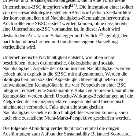
Umwelt- und Sozialaspekten dargestellt, die in eine vorhandene
[24]
Unternehmens-BSC integriert wird
. Die Integration einer isoliert
von der Gesamtstrategie erstellten SBSC wird jedoch Zielkonflikte
der konventionellen und Nachhaltigkeits-Kennzahlen hervorrufen.
Auch sollte eine SBSC erstellt werden können, ohne dass bereits
eine Unternehmens-BSC vorhanden ist. In dieser Arbeit wird
[25]
deshalb dem Ansatz von Schaltegger und Dyllick
gefolgt, der
nachfolgend beschrieben und durch eine eigene Darstellung
verdeutlicht wird.
Unternehmerische Nachhaltigkeit entsteht, wie oben schon
beschrieben, durch ökonomische, ökologische und soziale
Nachhaltigkeit. Aspekte der ökonomischen Nachhaltigkeit werden
jedoch nicht explizit in die SBSC mit aufgenommen. Werden die
ökologischen und sozialen Aspekte gleichberechtigt neben den
konventionellen Kenngrößen in die vier Perspektiven einer BSC
integriert, entsteht eine Sustainability Balanced Scorecard. Sämtliche
Kenngrößen werden durch Ursache-Wirkungs-Beziehungen auf die
Zielgrößen der Finanzperspektive ausgerichtet und hierarchisch
miteinander verbunden. Falls nicht alle strategischen
Nachhaltigkeitsaspekte dadurch abgebildet werden können, kann
auch eine zusätzliche Nicht-Markt-Perspektive geschaffen werden.
Die folgende Abbildung verdeutlicht noch einmal die obigen
Ausführungen zum Aufbau der Sustainability Balanced Scorecard.