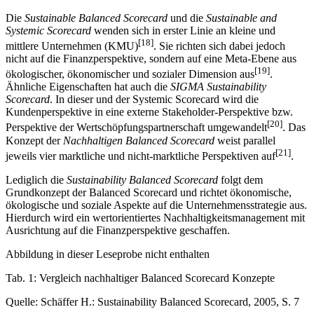
Die
Sustainable Balanced Scorecard
und die
Sustainable and
Systemic Scorecard
wenden sich in erster Linie an kleine und
[18]
mittlere Unternehmen (KMU)
. Sie richten sich dabei jedoch
nicht auf die Finanzperspektive, sondern auf eine Meta-Ebene aus
[19]
ökologischer, ökonomischer und sozialer Dimension aus
.
Ähnliche Eigenschaften hat auch die
SIGMA Sustainability
Scorecard
. In dieser und der Systemic Scorecard wird die
Kundenperspektive in eine externe Stakeholder-Perspektive bzw.
[20]
Perspektive der Wertschöpfungspartnerschaft umgewandelt
. Das
Konzept der
Nachhaltigen Balanced Scorecard
weist parallel
[21]
jeweils vier marktliche und nicht-marktliche Perspektiven auf
.
Lediglich die
Sustainability Balanced Scorecard
folgt dem
Grundkonzept der Balanced Scorecard und richtet ökonomische,
ökologische und soziale Aspekte auf die Unternehmensstrategie aus.
Hierdurch wird ein wertorientiertes Nachhaltigkeitsmanagement mit
Ausrichtung auf die Finanzperspektive geschaffen.
Abbildung in dieser Leseprobe nicht enthalten
Tab. 1: Vergleich nachhaltiger Balanced Scorecard Konzepte
Quelle: Schäffer H.: Sustainability Balanced Scorecard, 2005, S. 7