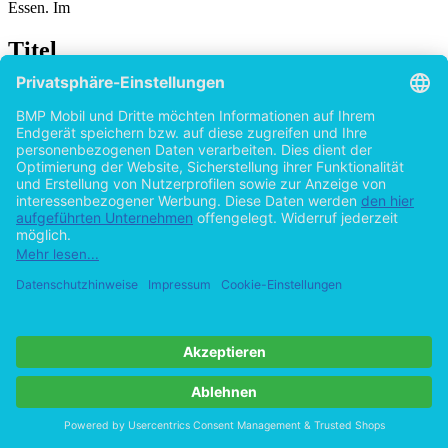
Essen. Im
Titel
Elite und Diktatur: Die Rolle der Eliteschulen
im Nationalsozialismus
von
Vanessa Stürz (Autor:in)
2015
©2013
Examensarbeit
66 Seiten
Hilfe/FAQ
Impressum
Datenschutz
AGB
Vertrag widerrufen
Zur Desktop-Version
Copyright ©Imprint in der Bedey & Thoms Media GmbH
powered
by
Open Publishing
Cookie-Einstellungen