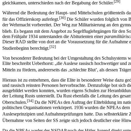
[29]
gleichkamen, unterschieden nach der Begabung der Schüler.
Während die Bedeutung der Haupt- und Mittelschulen größtenteils da
[30]
für das Offizierskorp auferlegt.
Die Schüler wurden folglich von Be
der Wehrmacht vorbereitet. Der Weg zur Militarisierung an den gymnas
blieb. Es begann mit dem Angebot zu Segelfluglehrgängen für den So
dem Frühjahr 1934 unterstanden die Abiturienten einer
paramilitärisc
Dieser RAD stellte von dort an die Voraussetzung für die Aufnahme e
[32]
Studienbeginn berechtigt.
Von besonderer Bedeutung bei der Umgestaltung des Schulsystems war
Elite beschreibt Ueberhorst: „die Auslese rassisch hochwertiger und zu
Mitteln zu fördern, andererseits das ‚schlechte Blut’, als dessen Trä
Hieraus ist zu entnehmen, dass die Elite in besonderer Weise dazu ged
und rassisch reinsten Personen hervorbrachte. Demzufolge bot sich d
ausgebildet werden konnten, wurden eigens Schulen zur Heranbildung d
der Leitung Rusts unterstellt. Da Rust ebenfalls die Leitung des g
[34]
Oberschulen.
Da die NPEAs den Auftrag der Elitebildung im nation
politischen Organisationen verkörpert. 1936 wurden die NPEAs dem S
Ausleseprinzipien und Aufnahmeprüfungen hatte. Das selbsterklärte Z
Übernahme von Seiten der SS zeigte sich jedoch deutlicher eine Hi
Da die NPEAs weder der NSDAP noch der Hitler-Jugend direkt unters