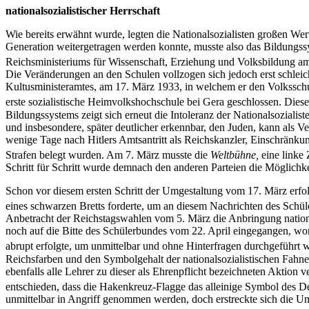
nationalsozialistischer Herrschaft
Wie bereits erwähnt wurde, legten die Nationalsozialisten großen Wert
Generation weitergetragen werden konnte, musste also das Bildungssy
Reichsministeriums für Wissenschaft, Erziehung und Volksbildung am 
Die Veränderungen an den Schulen vollzogen sich jedoch erst schleich
Kultusministeramtes, am 17. März 1933, in welchem er den Volkssch
erste sozialistische Heimvolkshochschule bei Gera geschlossen. Diese
Bildungssystems zeigt sich erneut die Intoleranz der Nationalsozi
und insbesondere, später deutlicher erkennbar, den Juden, kann als 
wenige Tage nach Hitlers Amtsantritt als Reichskanzler, Einschränk
Strafen belegt wurden. Am 7. März musste die
Weltbühne,
eine linke 
Schritt für Schritt wurde demnach den anderen Parteien die Möglich
Schon vor diesem ersten Schritt der Umgestaltung vom 17. März erfo
eines schwarzen Bretts forderte, um an diesem Nachrichten des Schül
Anbetracht der Reichstagswahlen vom 5. März die Anbringung nationa
noch auf die Bitte des Schülerbundes vom 22. April eingegangen, wor
abrupt erfolgte, um unmittelbar und ohne Hinterfragen durchgeführt
Reichsfarben und den Symbolgehalt der nationalsozialistischen Fahnen
ebenfalls alle Lehrer zu dieser als Ehrenpflicht bezeichneten Aktion 
entschieden, dass die Hakenkreuz-Flagge das alleinige Symbol des Deu
unmittelbar in Angriff genommen werden, doch erstreckte sich die U