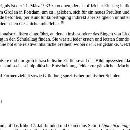
gnis ist der 21. März 1933 zu nennen, der als offizieller Einstieg in 
em Großen in Potsdam, um zu „geloben, sich für ein neues Preußen und
befohlen, per Rundfunkübertragung indirekt aber zeitgleich unmittelba
[8]
deutschen Geschichte miterlebte.
nalsozialisten eingeführt, an denen insbesondere das Singen von Lieder
 in den Schulalltag finden. Sie war zu jeder ersten und letzten Stun
 Sie bot eine relative inhaltliche Freiheit, wobei der Kerngedanke, wel
ßere und nur grob intraschulische Einflüsse auf das Bildungssystem dar
Dazu sind sechs schulpolitische Entscheidungsfelder zur gänzlichen M
d Formenvielfalt sowie Gründung spezifischer politischer Schulen
0]
nd auf das frühe 17. Jahrhundert und Comenius Schrift
Didactica mag