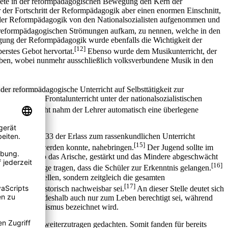
dete in der reformpädagogischen Bewegung den Kern der
der Fortschritt der Reformpädagogik aber einen enormen Einschnitt,
e der Reformpädagogik von den Nationalsozialisten aufgenommen und
en reformpädagogischen Strömungen aufkam, zu nennen, welche in den
gung der Reformpädagogik wurde ebenfalls die Wichtigkeit der
[12]
erstes Gebot hervortat.
Ebenso wurde dem Musikunterricht, der
rieben, wobei nunmehr ausschließlich volksverbundene Musik in den
er reformpädagogische Unterricht auf Selbsttätigkeit zur
te, galt der Frontalunterricht unter der nationalsozialistischen
 Frontalunterricht nahm der Lehrer automatisch eine überlegene
 September 1933 der Erlass zum rassenkundlichen Unterricht
[15]
ich anerzogen werden konnte, nahebringen.
Der Jugend sollte im
Wertvolle, also das Arische, gestärkt und das Mindere abgeschwächt
[16]
t dafür Sorge tragen, dass die Schüler zur Erkenntnis gelangen.
es Fach darstellen, sondern zeitgleich die gesamten
[17]
sten Rassen historisch nachweisbar sei.
An dieser Stelle deutet sich
eben könne und deshalb auch nur zum Leben berechtigt sei, während
s Sozial-Darwinismus bezeichnet wird.
che Ideologie weiterzutragen gedachten. Somit fanden für bereits