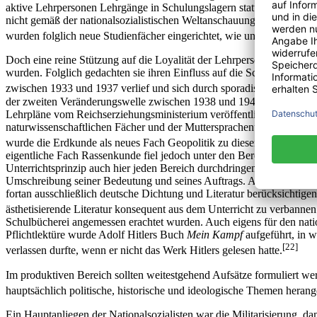
aktive Lehrpersonen Lehrgänge in Schulungslagern statt, in denen sie 
nicht gemäß der nationalsozialistischen Weltanschauung präsentierte
wurden folglich neue Studienfächer eingerichtet, wie unter anderem 
Doch eine reine Stützung auf die Loyalität der Lehrpersonen war für d
wurden. Folglich gedachten sie ihren Einfluss auf die Schule größtmö
zwischen 1933 und 1937 verlief und sich durch sporadische und vorl
der zweiten Veränderungswelle zwischen 1938 und 1942 erfolgte der E
Lehrpläne vom Reichserziehungsministerium veröffentlicht, sodass nun
naturwissenschaftlichen Fächer und der Muttersprachenunterricht. So f
wurde die Erdkunde als neues Fach Geopolitik zu diesem Fächerberei
eigentliche Fach Rassenkunde fiel jedoch unter den Bereich der Nat
Unterrichtsprinzip auch hier jeden Bereich durchdringen, jedoch fand
Umschreibung seiner Bedeutung und seines Auftrags. Als zusätzliche B
fortan ausschließlich deutsche Dichtung und Literatur berücksichtigen
ästhetisierende Literatur konsequent aus dem Unterricht zu verbannen
Schulbücherei angemessen erachtet wurden. Auch eigens für den nationa
Pflichtlektüre wurde Adolf Hitlers Buch
Mein Kampf
aufgeführt, in w
[22]
verlassen durfte, wenn er nicht das Werk Hitlers gelesen hatte.
Im produktiven Bereich sollten weitestgehend Aufsätze formuliert werd
hauptsächlich politische, historische und ideologische Themen heran
Ein Hauptanliegen der Nationalsozialisten war die Militarisierung, 