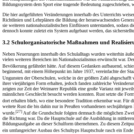
Bildungssystem dem Sport eine tragende Bedeutung zugeschrieben, wo
Die hier aufgeführten Veränderungen innerhalb des Unterrichts weisen 
Richtlinien und Lehrplänen die Bildung der heranwachsenden Genera
sie weiteren nationalsozialistischen Einflüssen unterstanden, sodass
dennoch konnte zuletzt ein System aufgebaut werden, das sicherstellte
3.2 Schulorganisatorische Maßnahmen und Realisieru
Neben Neuerungen innerhalb des Schulalltags wurden weiterhin äußer
vielen weiteren Bereichen im Nationalsozialismus erwünscht war. Dem 
Bevölkerung gefährdet hätte. Auf diesem Gedanken aufbauend, schien
beginnend, mit einem Höhepunkt im Jahre 1937, vereinfachte der Staat
Ungunsten der Oberschulen, welche in der größten Zahl abgeschafft w
ihrer vierjährigen Form erhalten, jedoch fanden zahlreiche Verände
zeigten zur Zeit der Weimarer Republik eine große Varianz mit jeweil
männlichen Geschlecht besucht werden konnten. Rust setzte die Forme
dort erhalten blieb, wo eine besondere Tradition erkennbar war. Für
weitete Rust die bis dahin nur in Preußen vorhandenen sechsjährigen 
[27]
wurde.
Auf die Grundschule folgten demnach die möglichen Zweige
die Richtung war. Da die Hauptschule auf die Ausbildung in mittlere
Bildungsaufgabe an dieser Schulform übernehmen. Zu diesem Zeitpunk
ein umfangreicher Ausbau des Schultyps Hauptschule rasch ein Ende