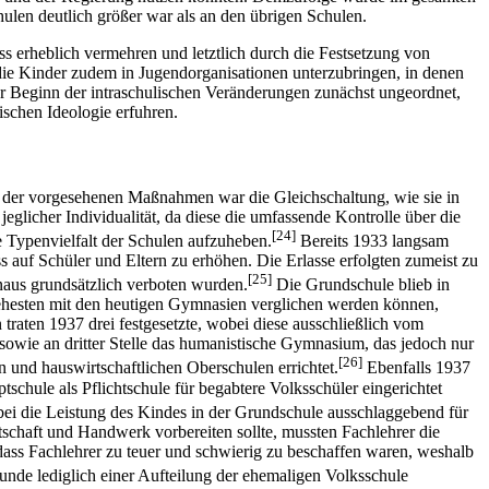
len deutlich größer war als an den übrigen Schulen.
uss erheblich vermehren und letztlich durch die Festsetzung von
ie Kinder zudem in Jugendorganisationen unterzubringen, in denen
 der Beginn der intraschulischen Veränderungen zunächst ungeordnet,
ischen Ideologie erfuhren.
p der vorgesehenen Maßnahmen war die Gleichschaltung, wie sie in
glicher Individualität, da diese die umfassende Kontrolle über die
[24]
 Typenvielfalt der Schulen aufzuheben.
Bereits 1933 langsam
s auf Schüler und Eltern zu erhöhen. Die Erlasse erfolgten zumeist zu
[25]
naus grundsätzlich verboten wurden.
Die Grundschule blieb in
 ehesten mit den heutigen Gymnasien verglichen werden können,
traten 1937 drei festgesetzte, wobei diese ausschließlich vom
sowie an dritter Stelle das humanistische Gymnasium, das jedoch nur
[26]
 und hauswirtschaftlichen Oberschulen errichtet.
Ebenfalls 1937
chule als Pflichtschule für begabtere Volksschüler eingerichtet
ei die Leistung des Kindes in der Grundschule ausschlaggebend für
tschaft und Handwerk vorbereiten sollte, mussten Fachlehrer die
ass Fachlehrer zu teuer und schwierig zu beschaffen waren, weshalb
unde lediglich einer Aufteilung der ehemaligen Volksschule