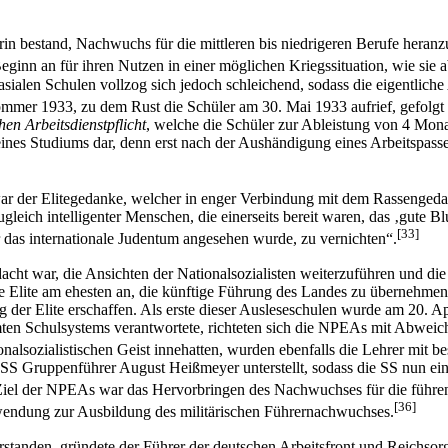
rin bestand, Nachwuchs für die mittleren bis niedrigeren Berufe heran
ginn an für ihren Nutzen in einer möglichen Kriegssituation, wie sie 
ialen Schulen vollzog sich jedoch schleichend, sodass die eigentliche A
mmer 1933, zu dem Rust die Schüler am 30. Mai 1933 aufrief, gefolgt 
hen Arbeitsdienstpflicht
, welche die Schüler zur Ableistung von 4 Mon
ines Studiums dar, denn erst nach der Aushändigung eines Arbeitspass
 der Elitegedanke, welcher in enger Verbindung mit dem Rassengedank
gleich intelligenter Menschen, die einerseits bereit waren, das ‚gute Bl
[33]
ger das internationale Judentum angesehen wurde, zu vernichten“.
acht war, die Ansichten der Nationalsozialisten weiterzuführen und die 
ie Elite am ehesten an, die künftige Führung des Landes zu übernehme
er Elite erschaffen. Als erste dieser Ausleseschulen wurde am 20. Apr
esamten Schulsystems verantwortete, richteten sich die NPEAs mit Abw
alsozialistischen Geist innehatten, wurden ebenfalls die Lehrer mit be
S Gruppenführer August Heißmeyer unterstellt, sodass die SS nun eine
iel der NPEAs war das Hervorbringen des Nachwuchses für die führende
[36]
nwendung zur Ausbildung des militärischen Führernachwuchses.
tanden, gründete der Führer der deutschen Arbeitsfront und Reichsorg