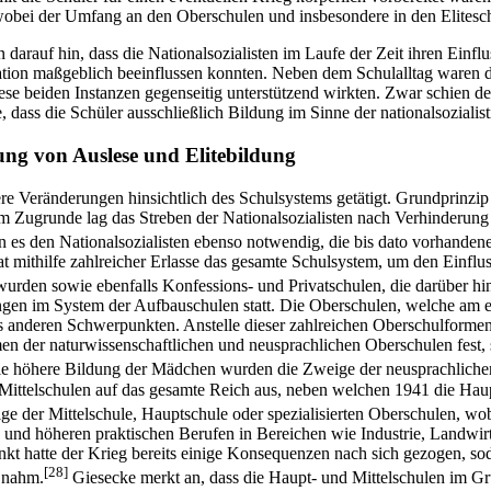
bei der Umfang an den Oberschulen und insbesondere in den Eliteschu
darauf hin, dass die Nationalsozialisten im Laufe der Zeit ihren Einfl
tion maßgeblich beeinflussen konnten. Neben dem Schulalltag waren d
 diese beiden Instanzen gegenseitig unterstützend wirkten. Zwar schien
, dass die Schüler ausschließlich Bildung im Sinne der nationalsozialist
ng von Auslese und Elitebildung
e Veränderungen hinsichtlich des Schulsystems getätigt. Grundprinzi
Zugrunde lag das Streben der Nationalsozialisten nach Verhinderung je
 es den Nationalsozialisten ebenso notwendig, die bis dato vorhandene
 mithilfe zahlreicher Erlasse das gesamte Schulsystem, um den Einflus
urden sowie ebenfalls Konfessions- und Privatschulen, die darüber hi
rungen im System der Aufbauschulen statt. Die Oberschulen, welche am
s anderen Schwerpunkten. Anstelle dieser zahlreichen Oberschulformen 
n der naturwissenschaftlichen und neusprachlichen Oberschulen fest, 
 die höhere Bildung der Mädchen wurden die Zweige der neusprachlichen
Mittelschulen auf das gesamte Reich aus, neben welchen 1941 die Haupts
 der Mittelschule, Hauptschule oder spezialisierten Oberschulen, wob
n und höheren praktischen Berufen in Bereichen wie Industrie, Landwir
t hatte der Krieg bereits einige Konsequenzen nach sich gezogen, sod
[28]
 nahm.
Giesecke merkt an, dass die Haupt- und Mittelschulen im Gr