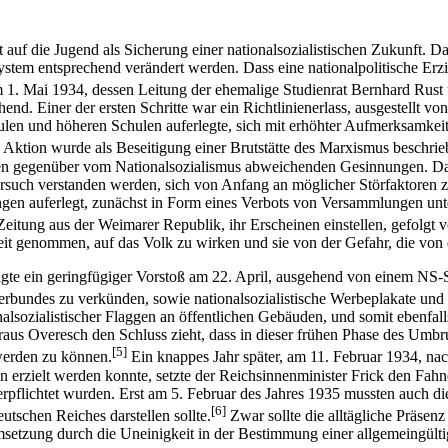
 auf die Jugend als Sicherung einer nationalsozialistischen Zukunft. D
stem entsprechend verändert werden. Dass eine nationalpolitische Erzi
1. Mai 1934, dessen Leitung der ehemalige Studienrat Bernhard Rust ü
end. Einer der ersten Schritte war ein Richtlinienerlass, ausgestellt v
ulen und höheren Schulen auferlegte, sich mit erhöhter Aufmerksamke
 Aktion wurde als Beseitigung einer Brutstätte des Marxismus beschrie
alisten gegenüber vom Nationalsozialismus abweichenden Gesinnungen
Versuch verstanden werden, sich von Anfang an möglicher Störfaktoren 
ungen auferlegt, zunächst in Form eines Verbots von Versammlungen un
Zeitung aus der Weimarer Republik, ihr Erscheinen einstellen, gefolgt
keit genommen, auf das Volk zu wirken und sie von der Gefahr, die von
lgte ein geringfügiger Vorstoß am 22. April, ausgehend von einem NS
erbundes zu verkünden, sowie nationalsozialistische Werbeplakate und 
lsozialistischer Flaggen an öffentlichen Gebäuden, und somit ebenfall
aus Overesch den Schluss zieht, dass in dieser frühen Phase des Umbru
[5]
 werden zu können.
Ein knappes Jahr später, am 11. Februar 1934, na
 erzielt werden konnte, setzte der Reichsinnenminister Frick den Fahne
verpflichtet wurden. Erst am 5. Februar des Jahres 1935 mussten auch d
[6]
tschen Reiches darstellen sollte.
Zwar sollte die alltägliche Präsenz
msetzung durch die Uneinigkeit in der Bestimmung einer allgemeingült