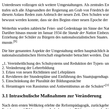
Unterdessen vollzogen sich weitere Umgestaltungen. Als zentrales Erei
trafen sich alle Abgesandten der Regierung am Grab von Friedrich d
diesem Anlass Reden zum Anbruch der neuen Zeit. Den Schulen wurde 
bewusst werden konnte, dass sie den Beginn einer neuen Epoche der 
Weiterhin wurden zahlreiche Feier- und Gedenktage im Sinne der Natio
Darüber hinaus musste im Januar 1934 die
Stunde der Nation
Einbezug
Erziehung der Schüler zu Bürgern des nationalsozialistischen Staates.
[9]
musste.
Die hier genannten Aspekte der Umgestaltung stellen hauptsächlich äu
nationalsozialistischen Herrschaft eingehender betrachtet werden. 
„1. Vereinheitlichung des Schulsystems und Reduktion der Typen- un
2. Veränderung der Lehrerbildung
3. Erlass von neuen Richtlinien und Lehrplänen
4. Revidieren der Stundenpläne und Einführung des Staatsjugendtags
5. Einschränkung der Pluralität der Bildungsmächte
[1
6. Herantragen von Rassismus und Antisemitismus an die Schulen“
3.1 Intraschulische Maßnahmen zur Veränderung
Nach dem ersten Weltkrieg erlebte die Reformpädagogik, zurückgehe