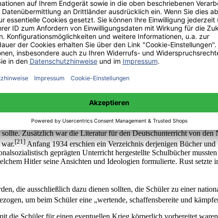
eine Umerziehung erfahren sollten. Zusätzlich standen die Lehrer ständi
n. Eine Neugestaltung der Lehrerausbildung war demnach ein weiterer P
[18]
Rassen- und Volkskunde, und Prüfungsvorschriften erneuert.
ie Nationalsozialisten unzureichend, da sie sich nur durch Kontrolle sic
glich zu gestalten und nahmen sich also die Neugestaltung des Lehrpla
äufige Erlasse und Anweisungen auszeichnete, sodass die ersten Versu
ingriff in den Unterrichtsalltag systematisch und in größerem Ausmaß.
 eine strenge Kontrolle der Bildung erzielt werden konnte. Besonders 
ielen von nun an die politische, die nationalsozialistische und Kunst- 
ch gezählt, mit der Aufgabe, die Schüler vom deutschen Volk als wahr
urwissenschaften, zusammen mit den bereits vorhandenen Fächern Mathe
en im naturwissenschaftlichen Fächerkanon die geringsten Veränderunge
ildungsaufgabe sollte im Deutschunterricht die Rassenlehre ebenfalls 
 sollte. Zusätzlich war die Literatur für den Deutschunterricht von den
[21]
 war.
Anfang 1934 erschien ein Verzeichnis derjenigen Bücher und S
lsozialistisch geprägten Unterricht hergestellte Schulbücher mussten i
elchem Hitler seine Ansichten und Ideologien formulierte. Rust setzte 
en, die ausschließlich dazu dienen sollten, die Schüler zu einer natio
gezogen, um beim Schüler eine „wertende, schaffensbereite und kämpfe
damit die Schüler für einen eventuellen Krieg körperlich vorbereitet 