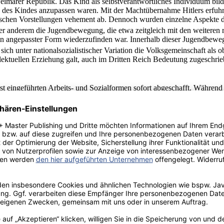
imarer Republik. Das Kind als selbstverantwortliches Individuum bil
 des Kindes anzupassen waren. Mit der Machtübernahme Hitlers erfuhr 
ogischen Vorstellungen vehement ab. Dennoch wurden einzelne Aspekt
unter anderem die Jugendbewegung, die etwa zeitgleich mit den weiter
n angepasster Form wiederzufinden war. Innerhalb dieser Jugendbewe
h unter nationalsozialistischer Variation die Volksgemeinschaft als ob
tellektuellen Erziehung galt, auch im Dritten Reich Bedeutung zugesch
 eingeführten Arbeits- und Sozialformen sofort abgeschafft. Während d
aftliches Verhältnis zwischen Lehrern und Schülern für sinnvoll erachte
täglichen Unterricht das Führerprinzip zu erkennen war, denn durch den
ihr Lernen trug.
assenkunde zu nennen. Wie bereits in Kapitel 2 erwähnt, wurde am 13.
Wesen, das durch Bluterbe von Beginn an vorhanden und nicht nachträgl
ss die deutsche, arische Rasse die einzig akzeptable sei, sodass das 
stsein schlummere, müsse die Bildung durch entsprechenden Unterrich
ionalsozialisten war, sollte die Rassenkunde nicht nur ein eigenständig
hichtsunterricht thematisiert werden, dass eine Durchsetzung der stärk
s vorherrschte. Es wurde regelmäßig betont, dass nur das Starke überl
 Schülern sollte folglich gelehrt werden, was in der Literatur häufig al
nten, waren Lehrpersonen erforderlich, welche die nationalsozialistis