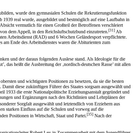
zubilden, wurde den gymnasialen Schulen die Rekrutierungsfunktion
ab 1939 real wurde, ausgebildet und bestmöglich auf eine Laufbahn in
bsicht vermutlich für einen Großteil der Betroffenen verschleiert
[31]
von dem Appell, in den Reichsluftschutzbund einzutreten.
Ab
aten Arbeitsdienst (RAD) und 6 Wochen Geländesport verpflichtete.
es am Ende des Arbeitsdienstes waren die Abiturienten zum
en und der daraus folgenden Auslese stand. Als Ideologie für die
ut’, das heißt die Ausbreitung der ‚nordisch-deutschen Rasse’ mit allen
obersten und wichtigsten Positionen zu besetzen, da sie die besten
n. Damit diese zukünftigen Führer des Staates sorgsam ausgewählt und
il 1933 die erste Nationalpolitische Erziehungsanstalt gegründet und
eichungen und Ergänzungen nach den Richtlinien und Lehrplänen der
sonderer Sorgfalt ausgewählt und letztendlich von Erziehern aus
n starken Einfluss auf die Schulen und vorweg auf die
[35]
n Positionen in Wirtschaft, Staat und Partei.
Nach der
anisationsleiter Robert Ley in Zusammenarbeit mit dem Jugendführer