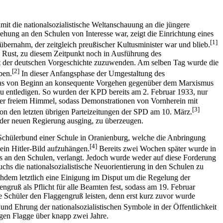
amit die nationalsozialistische Weltanschauung an die jüngere
ehung an den Schulen von Interesse war, zeigt die Einrichtung eines
[1]
bernahm, der zeitgleich preußischer Kultusminister war und blieb.
on Rust, zu diesem Zeitpunkt noch in Ausführung des
it der deutschen Vorgeschichte zuzuwenden. Am selben Tag wurde die
[2]
ben.
In dieser Anfangsphase der Umgestaltung des
. Das von Beginn an konsequente Vorgehen gegenüber dem Marxismus
zu entledigen. So wurden der KPD bereits am 2. Februar 1933, nur
ter freiem Himmel, sodass Demonstrationen von Vornherein mit
[3]
 von den letzten übrigen Parteizeitungen der SPD am 10. März.
 der neuen Regierung ausging, zu überzeugen.
-Schülerbund einer Schule in Oranienburg, welche die Anbringung
[4]
ein Hitler-Bild aufzuhängen.
Bereits zwei Wochen später wurde in
s an den Schulen, verlangt. Jedoch wurde weder auf diese Forderung
chs die nationalsozialistische Neuorientierung in den Schulen zu
chdem letztlich eine Einigung im Disput um die Regelung der
ngruß als Pflicht für alle Beamten fest, sodass am 19. Februar
ie Schüler den Flaggengruß leisten, denn erst kurz zuvor wurde
 und Ehrung der nationalsozialistischen Symbole in der Öffentlichkeit
igen Flagge über knapp zwei Jahre.