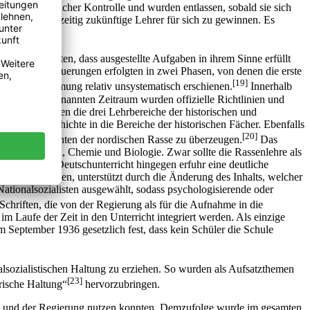
g unter staatlicher Kontrolle und wurden entlassen, sobald sie sich
unkt, um frühzeitig zukünftige Lehrer für sich zu gewinnen. Es
her sein konnten, dass ausgestellte Aufgaben in ihrem Sinne erfüllt
ns vor. Die Neuerungen erfolgten in zwei Phasen, von denen die erste
[19]
che der Umformung relativ unsystematisch erschienen.
Innerhalb
 In diesem genannten Zeitraum wurden offizielle Richtlinien und
betroffen waren die drei Lehrbereiche der historischen und
und Musikgeschichte in die Bereiche der historischen Fächer. Ebenfalls
[20]
en Repräsentanten der nordischen Rasse zu überzeugen.
Das
matik, Physik, Chemie und Biologie. Zwar sollte die Rassenlehre als
n statt. Der Deutschunterricht hingegen erfuhr eine deutliche
Einbezug finden, unterstützt durch die Änderung des Inhalts, welcher
 Nationalsozialisten ausgewählt, sodass psychologisierende oder
chriften, die von der Regierung als für die Aufnahme in die
m Laufe der Zeit in den Unterricht integriert werden. Als einzige
im September 1936 gesetzlich fest, dass kein Schüler die Schule
nalsozialistischen Haltung zu erziehen. So wurden als Aufsatzthemen
[23]
rische Haltung“
hervorzubringen.
waren und der Regierung nutzen konnten. Demzufolge wurde im gesamten