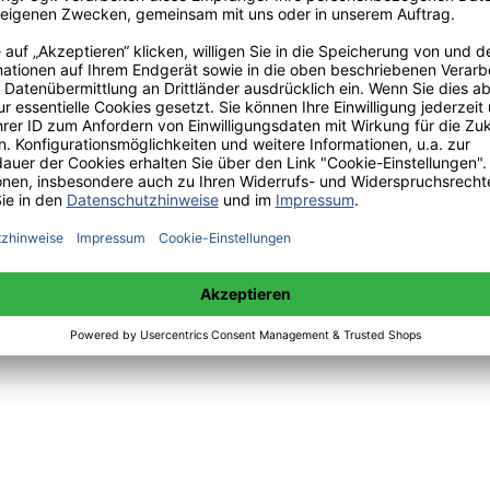
 sowie Mittwoch 14:00 bis 15:00 Uhr:
+49(0)176-85996762