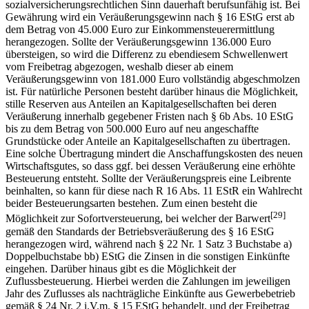
sozialversicherungsrechtlichen Sinn dauerhaft berufsunfähig ist. Bei
Gewährung wird ein Veräußerungsgewinn nach § 16 EStG erst ab
dem Betrag von 45.000 Euro zur Einkommensteuerermittlung
herangezogen. Sollte der Veräußerungsgewinn 136.000 Euro
übersteigen, so wird die Differenz zu ebendiesem Schwellenwert
vom Freibetrag abgezogen, weshalb dieser ab einem
Veräußerungsgewinn von 181.000 Euro vollständig abgeschmolzen
ist. Für natürliche Personen besteht darüber hinaus die Möglichkeit,
stille Reserven aus Anteilen an Kapitalgesellschaften bei deren
Veräußerung innerhalb gegebener Fristen nach § 6b Abs. 10 EStG
bis zu dem Betrag von 500.000 Euro auf neu angeschaffte
Grundstücke oder Anteile an Kapitalgesellschaften zu übertragen.
Eine solche Übertragung mindert die Anschaffungskosten des neuen
Wirtschaftsgutes, so dass ggf. bei dessen Veräußerung eine erhöhte
Besteuerung entsteht. Sollte der Veräußerungspreis eine Leibrente
beinhalten, so kann für diese nach R 16 Abs. 11 EStR ein Wahlrecht
beider Besteuerungsarten bestehen. Zum einen besteht die
[29]
Möglichkeit zur Sofortversteuerung, bei welcher der Barwert
gemäß den Standards der Betriebsveräußerung des § 16 EStG
herangezogen wird, während nach § 22 Nr. 1 Satz 3 Buchstabe a)
Doppelbuchstabe bb) EStG die Zinsen in die sonstigen Einkünfte
eingehen. Darüber hinaus gibt es die Möglichkeit der
Zuflussbesteuerung. Hierbei werden die Zahlungen im jeweiligen
Jahr des Zuflusses als nachträgliche Einkünfte aus Gewerbebetrieb
gemäß § 24 Nr. 2 i.V.m. § 15 EStG behandelt, und der Freibetrag