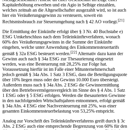
Kapitalerhöhung erwerben und ein Agio in Selbige einzahlen,
welches zeitnah an die Altgesellschafter ausgezahlt wird, so ist auch
hier ein Veräußerungsgewinn zu versteuern, soweit ein
[21]
Rechtsmissbrauch zur Steuerumgehung nach § 42 AO vorliegt.
Die Ermittlung der Einkünfte erfolgt über § 3 Nr. 40 Buchstabe e)
EStG Umkehrschluss nach dem Teileinkünfteverfahren, wonach
60% des Veräußerungsgewinns in die Summe der Einkünfte
eingehen, welche unter Anwendung des Einkommensteuertarifs
[22]
gemäß § 32a EStG besteuert werden.
Alternativ dazu kann der
Gewinn auch nach § 34a EStG zur Thesaurierung eingesetzt
werden, was eine Besteuerung mit 28,25% zur Folge hat.
Voraussetzung hierfür ist im Falle einer Mitunternehmerschaft
jedoch gemäß § 34a Abs. 1 Satz 3 EStG, dass die Beteiligungsquote
über 10% liegen muss oder der Gewinn 10.000 Euro übersteigt.
Außerdem muss nach § 34a Abs. 2 EStG die Gewinnermittlung
über den Betriebsvermögensvergleich im Sinne des § 4 Abs. 1 Satz
1 EStG oder § 5 EStG erfolgen. Werden die thesaurierten Gewinne
in den nachfolgenden Wirtschaftsjahren entnommen, erfolgt gemäß
§ 34a Abs. 4 EStG eine Nachversteuerung mit 25%, was einer
gesamten Einkommensteuerbelastung von 53,25% entspricht.
Analog zur Vorschrift des Teileinkünfteverfahrens greift durch § 3c
Abs. 2 EStG auch eine entsprechende Begrenzung von 60% für den