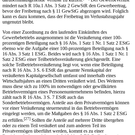
darüberhinausgehende Verluste zu kürzen.
Der Gewerbeverlust
mindert nach R 10a.1 Abs. 3 Satz 2 GewStR den Gewerbeertrag,
bevor der Freibetrag nach § 11 GewStG abgezogen wird. Folglich
kann es dazu kommen, dass der Freibetrag im Verlustabzugsjahr
ungenutzt bleibt.
Von einer Zuordnung zu den laufenden Einkünften des
Gewerbebetriebs ausgenommen ist die Veräußerung einer 100-
prozentigen Beteiligung nach § 16 Abs. 1 Satz 1 Nr. 1 Satz 2 EStG
ebenso wie die Aufgabe einer 100-prozentigen Beteiligung nach §
16 Abs. 3 Satz 1 EStG. Beides wird nach § 16 Abs. 1 Satz 1 Nr. 1
Satz 2 EStG einer Teilbetriebsveräußerung gleichgestellt. Eine
solche Teilbetriebsveräußerung liegt vor, wenn eine Beteiligung
nach R 16 Abs. 3 S. 6 EStR das gesamte Nennkapital der
veräußerten Kapitalgesellschaft umfasst und innerhalb eines
Wirtschaftsjahres an einen Dritten veräußert wird. Des Weiteren
muss diese sich zu 100% im notwendigen oder gewillkürten
Betriebsvermögen eines Personenunternehmens befinden, hierzu
zählt nach R 16 Abs. 3 S. 7 EStR auch das
Sonderbetriebsvermögen. Anteile aus dem Privatvermögen können
vor einer Veräußerung steuerneutral in das Betriebsvermögen
eingelegt werden, um die Maßgaben des § 16 Abs. 1 Satz 2 EStG
[27]
zu erfüllen.
Sollten die Anteile auf mehrere Dritte übergehen
oder zu einem Teil veräußert und zum anderen Teil ins
Privatvermögen überführt werden, kommt es zu einer