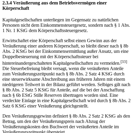
2.3.4 Veräußerung aus dem Betriebsvermögen einer
Körperschaft
Kapitalgesellschaften unterliegen im Gegensatz zu natürlichen
Personen nicht dem Einkommensteuergesetz, sondern nach § 1 Abs.
1 Nr. 1 KStG dem Körperschaftssteuergesetz.
Erwirtschaftet eine Körperschaft selbst einen Gewinn aus der
Veräußerung einer anderen Körperschaft, so bleibt dieser nach § 8b
Abs. 2 KStG bei der Einkommensermittlung außer Ansatz, um eine
Doppelbesteuerung mit der Körperschaftssteuer bei
[33]
hintereinandergeschalteten Kapitalgesellschaften zu vermeiden.
Die Steuerbefreiung bleibt versagt, wenn die veräußerten Anteile
zum Veräußerungszeitpunkt nach § 8b Abs. 2 Satz 4 KStG durch
eine steuerwirksame Abschreibung aus früheren Jahren mit einem
niedrigeren Teilwert in der Bilanz geführt werden. Selbiges gilt nach
§ 8b Abs. 2 Satz 5 KStG für Anteile, auf die bei der Anschaffung
nach § 6b EStG Stille Reserven übertragen worden sind. Eine
verdeckte Einlage in eine Kapitalgesellschaft wird durch § 8b Abs. 2
Satz 6 KStG einer Veräußerung gleichgestellt.
Den Veräußerungsgewinn definiert § 8b Abs. 2 Satz 2 KStG als den
Betrag, um den der Veräußerungspreis nach Abzug der
Veräußerungskosten den Buchwert der veräußerten Anteile im
Veräußerungszeitpunkt übersteigt.