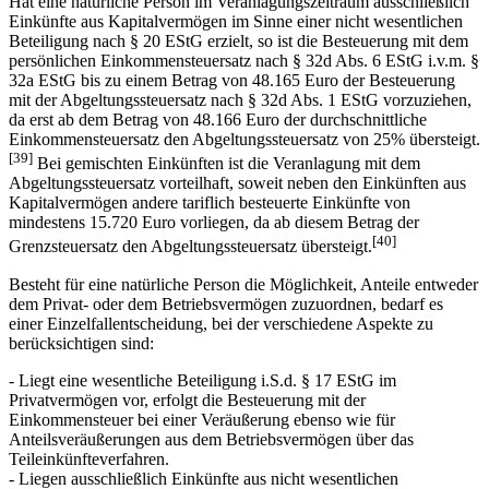
Hat eine natürliche Person im Veranlagungszeitraum ausschließlich
Einkünfte aus Kapitalvermögen im Sinne einer nicht wesentlichen
Beteiligung nach § 20 EStG erzielt, so ist die Besteuerung mit dem
persönlichen Einkommensteuersatz nach § 32d Abs. 6 EStG i.v.m. §
32a EStG bis zu einem Betrag von 48.165 Euro der Besteuerung
mit der Abgeltungssteuersatz nach § 32d Abs. 1 EStG vorzuziehen,
da erst ab dem Betrag von 48.166 Euro der durchschnittliche
Einkommensteuersatz den Abgeltungssteuersatz von 25% übersteigt.
[39]
Bei gemischten Einkünften ist die Veranlagung mit dem
Abgeltungssteuersatz vorteilhaft, soweit neben den Einkünften aus
Kapitalvermögen andere tariflich besteuerte Einkünfte von
mindestens 15.720 Euro vorliegen, da ab diesem Betrag der
[40]
Grenzsteuersatz den Abgeltungssteuersatz übersteigt.
Besteht für eine natürliche Person die Möglichkeit, Anteile entweder
dem Privat- oder dem Betriebsvermögen zuzuordnen, bedarf es
einer Einzelfallentscheidung, bei der verschiedene Aspekte zu
berücksichtigen sind:
- Liegt eine wesentliche Beteiligung i.S.d. § 17 EStG im
Privatvermögen vor, erfolgt die Besteuerung mit der
Einkommensteuer bei einer Veräußerung ebenso wie für
Anteilsveräußerungen aus dem Betriebsvermögen über das
Teileinkünfteverfahren.
- Liegen ausschließlich Einkünfte aus nicht wesentlichen