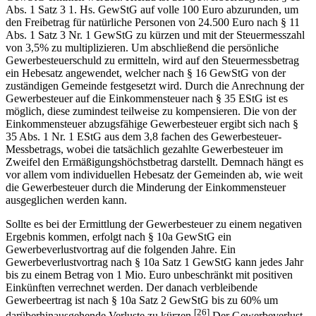
Abs. 1 Satz 3 1. Hs. GewStG auf volle 100 Euro abzurunden, um
den Freibetrag für natürliche Personen von 24.500 Euro nach § 11
Abs. 1 Satz 3 Nr. 1 GewStG zu kürzen und mit der Steuermesszahl
von 3,5% zu multiplizieren. Um abschließend die persönliche
Gewerbesteuerschuld zu ermitteln, wird auf den Steuermessbetrag
ein Hebesatz angewendet, welcher nach § 16 GewStG von der
zuständigen Gemeinde festgesetzt wird. Durch die Anrechnung der
Gewerbesteuer auf die Einkommensteuer nach § 35 EStG ist es
möglich, diese zumindest teilweise zu kompensieren. Die von der
Einkommensteuer abzugsfähige Gewerbesteuer ergibt sich nach §
35 Abs. 1 Nr. 1 EStG aus dem 3,8 fachen des Gewerbesteuer-
Messbetrags, wobei die tatsächlich gezahlte Gewerbesteuer im
Zweifel den Ermäßigungshöchstbetrag darstellt. Demnach hängt es
vor allem vom individuellen Hebesatz der Gemeinden ab, wie weit
die Gewerbesteuer durch die Minderung der Einkommensteuer
ausgeglichen werden kann.
Sollte es bei der Ermittlung der Gewerbesteuer zu einem negativen
Ergebnis kommen, erfolgt nach § 10a GewStG ein
Gewerbeverlustvortrag auf die folgenden Jahre. Ein
Gewerbeverlustvortrag nach § 10a Satz 1 GewStG kann jedes Jahr
bis zu einem Betrag von 1 Mio. Euro unbeschränkt mit positiven
Einkünften verrechnet werden. Der danach verbleibende
Gewerbeertrag ist nach § 10a Satz 2 GewStG bis zu 60% um
[26]