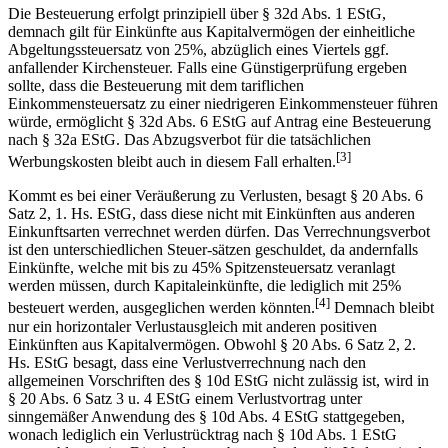
Die Besteuerung erfolgt prinzipiell über § 32d Abs. 1 EStG,
demnach gilt für Einkünfte aus Kapitalvermögen der einheitliche
Abgeltungssteuersatz von 25%, abzüglich eines Viertels ggf.
anfallender Kirchensteuer. Falls eine Günstigerprüfung ergeben
sollte, dass die Besteuerung mit dem tariflichen
Einkommensteuersatz zu einer niedrigeren Einkommensteuer führen
würde, ermöglicht § 32d Abs. 6 EStG auf Antrag eine Besteuerung
nach § 32a EStG. Das Abzugsverbot für die tatsächlichen
[3]
Werbungskosten bleibt auch in diesem Fall erhalten.
Kommt es bei einer Veräußerung zu Verlusten, besagt § 20 Abs. 6
Satz 2, 1. Hs. EStG, dass diese nicht mit Einkünften aus anderen
Einkunftsarten verrechnet werden dürfen. Das Verrechnungsverbot
ist den unterschiedlichen Steuer-sätzen geschuldet, da andernfalls
Einkünfte, welche mit bis zu 45% Spitzensteuersatz veranlagt
werden müssen, durch Kapitaleinkünfte, die lediglich mit 25%
[4]
besteuert werden, ausgeglichen werden könnten.
Demnach bleibt
nur ein horizontaler Verlustausgleich mit anderen positiven
Einkünften aus Kapitalvermögen. Obwohl § 20 Abs. 6 Satz 2, 2.
Hs. EStG besagt, dass eine Verlustverrechnung nach den
allgemeinen Vorschriften des § 10d EStG nicht zulässig ist, wird in
§ 20 Abs. 6 Satz 3 u. 4 EStG einem Verlustvortrag unter
sinngemäßer Anwendung des § 10d Abs. 4 EStG stattgegeben,
wonach lediglich ein Verlustrücktrag nach § 10d Abs. 1 EStG