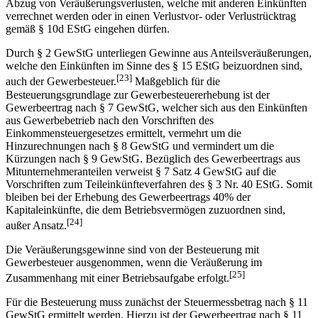
Abzug von Veräußerungsverlusten, welche mit anderen Einkünften
verrechnet werden oder in einen Verlustvor- oder Verlustrücktrag
gemäß § 10d EStG eingehen dürfen.
Durch § 2 GewStG unterliegen Gewinne aus Anteilsveräußerungen,
welche den Einkünften im Sinne des § 15 EStG beizuordnen sind,
[23]
auch der Gewerbesteuer.
Maßgeblich für die
Besteuerungsgrundlage zur Gewerbesteuererhebung ist der
Gewerbeertrag nach § 7 GewStG, welcher sich aus den Einkünften
aus Gewerbebetrieb nach den Vorschriften des
Einkommensteuergesetzes ermittelt, vermehrt um die
Hinzurechnungen nach § 8 GewStG und vermindert um die
Kürzungen nach § 9 GewStG. Bezüglich des Gewerbeertrags aus
Mitunternehmeranteilen verweist § 7 Satz 4 GewStG auf die
Vorschriften zum Teileinkünfteverfahren des § 3 Nr. 40 EStG. Somit
bleiben bei der Erhebung des Gewerbeertrags 40% der
Kapitaleinkünfte, die dem Betriebsvermögen zuzuordnen sind,
[24]
außer Ansatz.
Die Veräußerungsgewinne sind von der Besteuerung mit
Gewerbesteuer ausgenommen, wenn die Veräußerung im
[25]
Zusammenhang mit einer Betriebsaufgabe erfolgt.
Für die Besteuerung muss zunächst der Steuermessbetrag nach § 11
GewStG ermittelt werden. Hierzu ist der Gewerbeertrag nach § 11