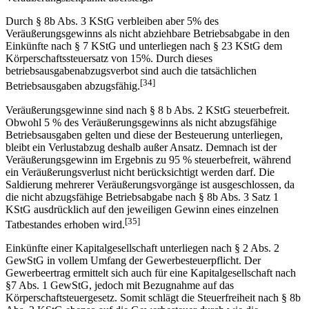
Durch § 8b Abs. 3 KStG verbleiben aber 5% des
Veräußerungsgewinns als nicht abziehbare Betriebsabgabe in den
Einkünfte nach § 7 KStG und unterliegen nach § 23 KStG dem
Körperschaftssteuersatz von 15%. Durch dieses
betriebsausgabenabzugsverbot sind auch die tatsächlichen
[34]
Betriebsausgaben abzugsfähig.
Veräußerungsgewinne sind nach § 8 b Abs. 2 KStG steuerbefreit.
Obwohl 5 % des Veräußerungsgewinns als nicht abzugsfähige
Betriebsausgaben gelten und diese der Besteuerung unterliegen,
bleibt ein Verlustabzug deshalb außer Ansatz. Demnach ist der
Veräußerungsgewinn im Ergebnis zu 95 % steuerbefreit, während
ein Veräußerungsverlust nicht berücksichtigt werden darf. Die
Saldierung mehrerer Veräußerungsvorgänge ist ausgeschlossen, da
die nicht abzugsfähige Betriebsabgabe nach § 8b Abs. 3 Satz 1
KStG ausdrücklich auf den jeweiligen Gewinn eines einzelnen
[35]
Tatbestandes erhoben wird.
Einkünfte einer Kapitalgesellschaft unterliegen nach § 2 Abs. 2
GewStG in vollem Umfang der Gewerbesteuerpflicht. Der
Gewerbeertrag ermittelt sich auch für eine Kapitalgesellschaft nach
§7 Abs. 1 GewStG, jedoch mit Bezugnahme auf das
Körperschaftsteuergesetz. Somit schlägt die Steuerfreiheit nach § 8b