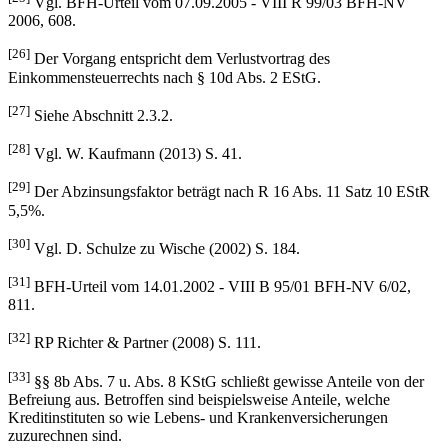
Vgl. BFH-Urteil vom 07.09.2005 - VIII R 99/03 BFH-NV
2006, 608.
[26]
Der Vorgang entspricht dem Verlustvortrag des
Einkommensteuerrechts nach § 10d Abs. 2 EStG.
[27]
Siehe Abschnitt 2.3.2.
[28]
Vgl. W. Kaufmann (2013) S. 41.
[29]
Der Abzinsungsfaktor beträgt nach R 16 Abs. 11 Satz 10 EStR
5,5%.
[30]
Vgl. D. Schulze zu Wische (2002) S. 184.
[31]
BFH-Urteil vom 14.01.2002 - VIII B 95/01 BFH-NV 6/02,
811.
[32]
RP Richter & Partner (2008) S. 111.
[33]
§§ 8b Abs. 7 u. Abs. 8 KStG schließt gewisse Anteile von der
Befreiung aus. Betroffen sind beispielsweise Anteile, welche
Kreditinstituten so wie Lebens- und Krankenversicherungen
zuzurechnen sind.