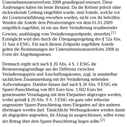
Unternehmenssteuerreform 2008 grundlegend erneuert. Diese
Änderungen haben bis heute Bestand. Da die Reform jedoch ohne
rückwirkende Geltung eingeführt wurde, sind Anteile, welche vor
der Gesetzeseinführung erworben wurden, nicht von ihr betroffen.
Wurden die Anteile dem Privatvermögen vor dem 01.01.2009
entgeltlich zugeführt, ist ein aus ihrer Veräußerung resultierender
[1]
Gewinn, unabhängig vom Veräußerungszeitpunkt, steuerfrei.
Ermöglicht wird dies durch die Übergangsregelung des § 52a Abs.
11 Satz 4 EStG. Für nach diesem Zeitpunkt zugeführte Anteile
gelten die Bestimmungen der Unternehmenssteuerreform 2008 in
Form der Abgeltungssteuer.
Demnach ergibt sich nach § 20 Abs. 4 S. 1 EStG die
Besteuerungsgrundlage aus der Differenz zwischen
Veräußerungspreis und Anschaffungskosten, zzgl. in unmittelbar
sachlichem Zusammenhang mit der Veräußerung stehenden
Aufwendungen. Darüber hinaus darf nach § 20 Abs. 9 EStG ein
Sparer-Pauschbetrag von 801 Euro bzw. 1.602 Euro bei
gemeinsamer Veranlagung mit dem Ehepartner abgezogen werden,
wobei gemäß § 20 Abs. 9 S. 3 EStG ein ganz oder teilweise
ungenutzter Sparer-Pauschbetrag eines Ehegatten auf den anderen
übertragen werden darf. Tatsächliche Werbungskosten werden damit
als abgegolten angesehen, ihr Abzug ist ausgeschlossen, selbst wenn
[2]
der Betrag über dem Sparer-Pauschbetrag liegen sollte.