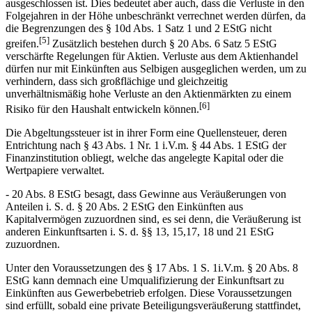
ausgeschlossen ist. Dies bedeutet aber auch, dass die Verluste in den
Folgejahren in der Höhe unbeschränkt verrechnet werden dürfen, da
die Begrenzungen des § 10d Abs. 1 Satz 1 und 2 EStG nicht
[5]
greifen.
Zusätzlich bestehen durch § 20 Abs. 6 Satz 5 EStG
verschärfte Regelungen für Aktien. Verluste aus dem Aktienhandel
dürfen nur mit Einkünften aus Selbigen ausgeglichen werden, um zu
verhindern, dass sich großflächige und gleichzeitig
unverhältnismäßig hohe Verluste an den Aktienmärkten zu einem
[6]
Risiko für den Haushalt entwickeln können.
Die Abgeltungssteuer ist in ihrer Form eine Quellensteuer, deren
Entrichtung nach § 43 Abs. 1 Nr. 1 i.V.m. § 44 Abs. 1 EStG der
Finanzinstitution obliegt, welche das angelegte Kapital oder die
Wertpapiere verwaltet.
- 20 Abs. 8 EStG besagt, dass Gewinne aus Veräußerungen von
Anteilen i. S. d. § 20 Abs. 2 EStG den Einkünften aus
Kapitalvermögen zuzuordnen sind, es sei denn, die Veräußerung ist
anderen Einkunftsarten i. S. d. §§ 13, 15,17, 18 und 21 EStG
zuzuordnen.
Unter den Voraussetzungen des § 17 Abs. 1 S. 1i.V.m. § 20 Abs. 8
EStG kann demnach eine Umqualifizierung der Einkunftsart zu
Einkünften aus Gewerbebetrieb erfolgen. Diese Voraussetzungen
sind erfüllt, sobald eine private Beteiligungsveräußerung stattfindet,