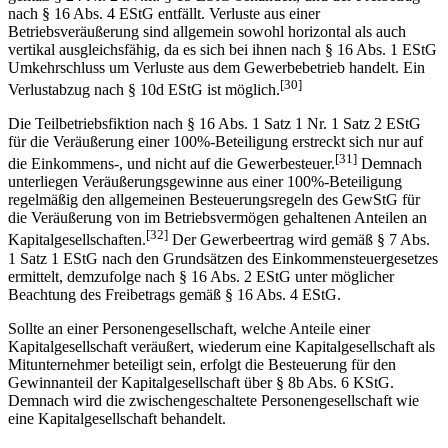
nach § 16 Abs. 4 EStG entfällt. Verluste aus einer
Betriebsveräußerung sind allgemein sowohl horizontal als auch
vertikal ausgleichsfähig, da es sich bei ihnen nach § 16 Abs. 1 EStG
Umkehrschluss um Verluste aus dem Gewerbebetrieb handelt. Ein
[30]
Verlustabzug nach § 10d EStG ist möglich.
Die Teilbetriebsfiktion nach § 16 Abs. 1 Satz 1 Nr. 1 Satz 2 EStG
für die Veräußerung einer 100%-Beteiligung erstreckt sich nur auf
[31]
die Einkommens-, und nicht auf die Gewerbesteuer.
Demnach
unterliegen Veräußerungsgewinne aus einer 100%-Beteiligung
regelmäßig den allgemeinen Besteuerungsregeln des GewStG für
die Veräußerung von im Betriebsvermögen gehaltenen Anteilen an
[32]
Kapitalgesellschaften.
Der Gewerbeertrag wird gemäß § 7 Abs.
1 Satz 1 EStG nach den Grundsätzen des Einkommensteuergesetzes
ermittelt, demzufolge nach § 16 Abs. 2 EStG unter möglicher
Beachtung des Freibetrags gemäß § 16 Abs. 4 EStG.
Sollte an einer Personengesellschaft, welche Anteile einer
Kapitalgesellschaft veräußert, wiederum eine Kapitalgesellschaft als
Mitunternehmer beteiligt sein, erfolgt die Besteuerung für den
Gewinnanteil der Kapitalgesellschaft über § 8b Abs. 6 KStG.
Demnach wird die zwischengeschaltete Personengesellschaft wie
eine Kapitalgesellschaft behandelt.