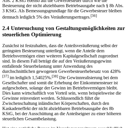
Abs. 2 KStG ebenso auf die Gewerbesteuer durch wie die
Besteuerung der nicht abziehbaren Betriebsausgabe nach § 8b Abs.
3 KStG. Als Bemessungsgrundlage für die Gewerbesteuer bleiben
[36]
demnach lediglich 5% des Veräußerungsertrages.
2.4 Untersuchung von Gestaltungsmöglichkeiten zur
steuerlichen Optimierung
Zunächst ist festzuhalten, dass die Anteilsveräußerung selbst der
geringsten Besteuerung unterliegt, wenn die Anteile dem
Betriebsvermögen einer weiteren Kapitalgesellschaft zugeordnet
sind. In diesem Fall beträgt die auf den Veräußerungsgewinn
entfallende Steuerbelastung unter Anwendung des
durchschnittlichen gewogenen Gewerbesteuerhebesatz von 428%
[37]
[38]
im lediglich 1,54025%.
Die Gewinnrealisierung bei dem
Gesellschafter und somit die Erhebung der Einkommensteuer ist
aufgeschoben, solange der Gewinn im Betriebsvermögen bleibt.
Dies kann wirtschaftlich von Vorteil sein, wenn beispielsweise die
Gewinne reinvestiert werden. Schlussendlich führt die
Zwischenschaltung inländischer Körperschaften, durch den
Kaskadeneffekt der nicht abziehbaren Betriebsausgabe des 8b
KStG, bei der Ausschüttung an die Anteilseigner zu einer höheren
steuerlichen Gesamtbelastung.