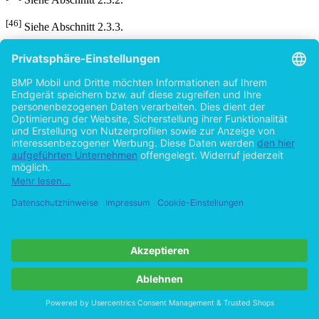
[46]
Siehe Abschnitt 2.3.3.
[47]
Für Deutschland, mit seiner exportorientierten Volkswirtschaft,
seiner hohen Auslandsinvestitionsquote und den Auslandsaktivitäten
deutscher Unternehmen, ist die Vermeidung von Doppelbesteuerung
von großer Bedeutung, vgl. F. Haase (2011) S. 238.
[48]
Darüber hinaus gibt es die Möglichkeit, Abkommen auf
multilateraler sowie supranationaler Ebene zu beschließen, nach
aktueller Rechtslage bestehen in Deutschland allerdings keine
derartigen Vereinbarungen für Anteilsveräußerungen.
[49]
Vgl. G. Brähler (2012) S. 21.
[50]
Siehe Abschnitt 2.3.1.
Details
Seiten
Erscheinungsform
Erstausgabe
Erscheinungsjahr