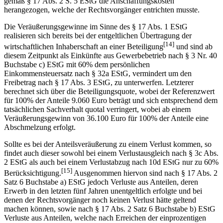
gemäß § 17 Abs. 2 S. 5 EStG die Anschaffungskosten
herangezogen, welche der Rechtsvorgänger entrichten musste.
Die Veräußerungsgewinne im Sinne des § 17 Abs. 1 EStG
realisieren sich bereits bei der entgeltlichen Übertragung der
[14]
wirtschaftlichen Inhaberschaft an einer Beteiligung
und sind ab
diesem Zeitpunkt als Einkünfte aus Gewerbebetrieb nach § 3 Nr. 40
Buchstabe c) EStG mit 60% dem persönlichen
Einkommensteuersatz nach § 32a EStG, vermindert um den
Freibetrag nach § 17 Abs. 3 EStG, zu unterwerfen. Letzterer
berechnet sich über die Beteiligungsquote, wobei der Referenzwert
für 100% der Anteile 9.060 Euro beträgt und sich entsprechend dem
tatsächlichen Sachverhalt quotal verringert, wobei ab einem
Veräußerungsgewinn von 36.100 Euro für 100% der Anteile eine
Abschmelzung erfolgt.
Sollte es bei der Anteilsveräußerung zu einem Verlust kommen, so
findet auch dieser sowohl bei einem Verlustausgleich nach § 3c Abs.
2 EStG als auch bei einem Verlustabzug nach 10d EStG nur zu 60%
[15]
Berücksichtigung.
Ausgenommen hiervon sind nach § 17 Abs. 2
Satz 6 Buchstabe a) EStG jedoch Verluste aus Anteilen, deren
Erwerb in den letzten fünf Jahren unentgeltlich erfolgte und bei
denen der Rechtsvorgänger noch keinen Verlust hätte geltend
machen können, sowie nach § 17 Abs. 2 Satz 6 Buchstabe b) EStG
Verluste aus Anteilen, welche nach Erreichen der einprozentigen