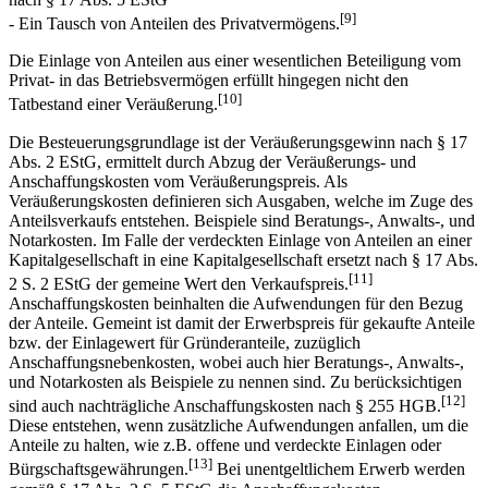
[9]
- Ein Tausch von Anteilen des Privatvermögens.
Die Einlage von Anteilen aus einer wesentlichen Beteiligung vom
Privat- in das Betriebsvermögen erfüllt hingegen nicht den
[10]
Tatbestand einer Veräußerung.
Die Besteuerungsgrundlage ist der Veräußerungsgewinn nach § 17
Abs. 2 EStG, ermittelt durch Abzug der Veräußerungs- und
Anschaffungskosten vom Veräußerungspreis. Als
Veräußerungskosten definieren sich Ausgaben, welche im Zuge des
Anteilsverkaufs entstehen. Beispiele sind Beratungs-, Anwalts-, und
Notarkosten. Im Falle der verdeckten Einlage von Anteilen an einer
Kapitalgesellschaft in eine Kapitalgesellschaft ersetzt nach § 17 Abs.
[11]
2 S. 2 EStG der gemeine Wert den Verkaufspreis.
Anschaffungskosten beinhalten die Aufwendungen für den Bezug
der Anteile. Gemeint ist damit der Erwerbspreis für gekaufte Anteile
bzw. der Einlagewert für Gründeranteile, zuzüglich
Anschaffungsnebenkosten, wobei auch hier Beratungs-, Anwalts-,
und Notarkosten als Beispiele zu nennen sind. Zu berücksichtigen
[12]
sind auch nachträgliche Anschaffungskosten nach § 255 HGB.
Diese entstehen, wenn zusätzliche Aufwendungen anfallen, um die
Anteile zu halten, wie z.B. offene und verdeckte Einlagen oder
[13]
Bürgschaftsgewährungen.
Bei unentgeltlichem Erwerb werden