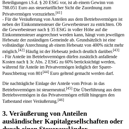
Beteiligungen i.S.d. § 20 EStG vor, ist ab einem Gewinn von
788.051 Euro aus steuertariflicher Sicht die Zuordnung zum
[41]
Privatvermögen vorzuziehen.
- Für die Veräußerung von Anteilen aus dem Betriebsvermögen ist
neben der Einkommensteuer die Gewerbesteuer zu entrichten. Ob
die Gewerbesteuer nach § 35 EStG in voller Höhe auf die
Einkommensteuer angerechnet werden kann, hängt vom jeweiligen
Hebesatz der zuständigen Gemeinde ab. Grundsätzlich ist eine
vollständige Anrechnung ab einem Hebesatz von 400% nicht mehr
[42]
[43]
möglich.
Häufig ist der Hebesatz jedoch deutlich darüber.
- Für Anteile im Betriebsvermögen dürfen zusätzlich anfallende
Kosten nach § 3c Abs. 2 EStG zu 60% berücksichtigt werden,
während für Anteile im Privatvermögen lediglich der Sparer-
[44]
Pauschbetrag von 801
Euro geltend gemacht werden darf.
Die nachträgliche Einlage der Anteile vom Privat- in das
[45]
Betriebsvermögen ist steuerneutral.
Die Überführung aus dem
Betriebsvermögen in das Privatvermögen erfüllt hingegen den
[46]
Tatbestand einer Veräußerung.
3. Veräußerung von Anteilen
ausländischer Kapitalgesellschaften oder