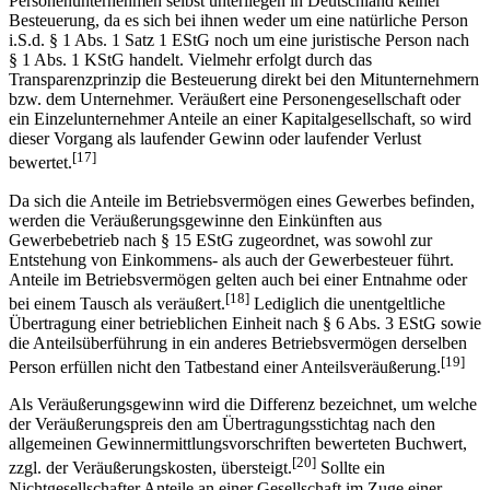
Personenunternehmen selbst unterliegen in Deutschland keiner
Besteuerung, da es sich bei ihnen weder um eine natürliche Person
i.S.d. § 1 Abs. 1 Satz 1 EStG noch um eine juristische Person nach
§ 1 Abs. 1 KStG handelt. Vielmehr erfolgt durch das
Transparenzprinzip die Besteuerung direkt bei den Mitunternehmern
bzw. dem Unternehmer. Veräußert eine Personengesellschaft oder
ein Einzelunternehmer Anteile an einer Kapitalgesellschaft, so wird
dieser Vorgang als laufender Gewinn oder laufender Verlust
[17]
bewertet.
Da sich die Anteile im Betriebsvermögen eines Gewerbes befinden,
werden die Veräußerungsgewinne den Einkünften aus
Gewerbebetrieb nach § 15 EStG zugeordnet, was sowohl zur
Entstehung von Einkommens- als auch der Gewerbesteuer führt.
Anteile im Betriebsvermögen gelten auch bei einer Entnahme oder
[18]
bei einem Tausch als veräußert.
Lediglich die unentgeltliche
Übertragung einer betrieblichen Einheit nach § 6 Abs. 3 EStG sowie
die Anteilsüberführung in ein anderes Betriebsvermögen derselben
[19]
Person erfüllen nicht den Tatbestand einer Anteilsveräußerung.
Als Veräußerungsgewinn wird die Differenz bezeichnet, um welche
der Veräußerungspreis den am Übertragungsstichtag nach den
allgemeinen Gewinnermittlungsvorschriften bewerteten Buchwert,
[20]
zzgl. der Veräußerungskosten, übersteigt.
Sollte ein
Nichtgesellschafter Anteile an einer Gesellschaft im Zuge einer