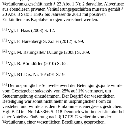
Veräußerungsgeschäft nach § 23 Abs. 1 Nr. 2 darstellte. Altverluste
aus ebendiesen privaten Veräußerungsgeschäften mussten gemäß §
20 Abs. 3 Satz 1 EStG bis Jahresende 2013 mit positiven
Einkünften aus Kapitalvermögen verrechnet werden.
[2]
Vgl. I. Haas (2008) S. 12.
[3]
Vgl. F. Harenberg/ S. Zöller (2012) S. 99.
[4]
Vgl. M. Baumgärtel/ U.Lange (2008) S. 309.
[5]
Vgl. B. Börndörfer (2010) S. 62.
[6]
Vgl. BT-Drs. Nr. 16/5491 S.19.
[7]
Der ursprüngliche Schwellenwert der Beteiligungsqoute wurde
vom Gesetzgeber sukzessiv von 25% auf 1% verringert, um
Steuerumgehung einzudämmen. Der Begriff der wesentlichen
Beteiligung war somit nicht mehr in ursprünglicher Form zu
verstehen und wurde aus dem Einkommensteuergesetz gestrichen.
Vgl. BT-Drs. Nr. 14/3366 S. 118 Dennoch wird in der Literatur bei
einer Anteilsveräußerung nach § 17 EStG weiterhin von der
Veräußerung einer wesentlichen Beteiligung gesprochen.