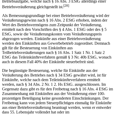
Betriebsaufgabe, welche nach § 16 Abs. 3 EStG allerdings einer
[28]
Betriebsveräußerung gleichgestellt ist.
Als Bemessungsgrundlage bei einer Betriebsveräußerung wird der
Veräußerungsgewinn nach § 16 Abs. 2 EStG erhoben, indem der
Wert des Betriebsvermögens zum Zeitpunkt der Veräußerung,
ermittelt nach den Vorschriften des § 4 Abs. 1 EStG oder des § 5
EStG, sowie die Veräußerungskosten vom Veräußerungspreis
abgezogen werden. Einkünfte aus einer Betriebsveräußerung
werden den Einkünften aus Gewerbebetrieb zugeordnet. Demnach
gilt für die Besteuerung von Einkünften aus
Teilbetriebsveräußerungen nach § 16 Abs. 1 Satz 1 Nr. 1 Satz 2
EStG das Teileinkünfteverfahren gemäß § 3 Nr. 40b EStG, wonach
auch in diesem Fall 40% der Einkünfte steuerbefreit sind.
Die begünstigte Besteuerung, welche für Einkünfte aus der
Veräußerung des Betriebes nach § 34 EStG gewährt wird, ist für
Einkünfte, welche nach dem Teileinkünfteverfahren ermittelt
werden, nach § 34 Abs. 2 Nr. 1 2. Hs EStG. ausgeschlossen. Im
Gegensatz dazu gibt es für den Freibetrag nach § 16 Abs. 4 EStG im
Zusammenhang mit Einkünften aus der Veräußerung einer 100-
prozentigen Beteiligung keine gesonderten Einschränkungen. Der
Freibetrag kann von jedem Steuerpflichtigen einmalig für Einkünfte
aus einer Betriebsveräußerung beantragt werden, wenn er entweder
dass 55. Lebensjahr vollendet hat oder im