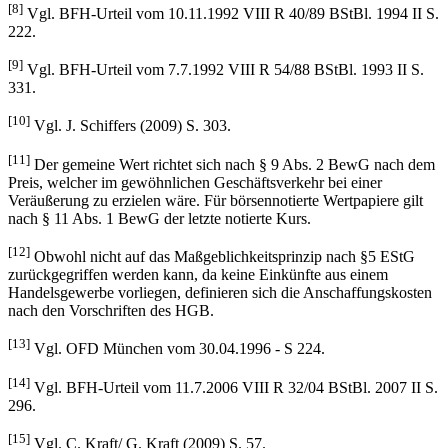
[8]
Vgl. BFH-Urteil vom 10.11.1992 VIII R 40/89 BStBl. 1994 II S.
222.
[9]
Vgl. BFH-Urteil vom 7.7.1992 VIII R 54/88 BStBl. 1993 II S.
331.
[10]
Vgl. J. Schiffers (2009) S. 303.
[11]
Der gemeine Wert richtet sich nach § 9 Abs. 2 BewG nach dem
Preis, welcher im gewöhnlichen Geschäftsverkehr bei einer
Veräußerung zu erzielen wäre. Für börsennotierte Wertpapiere gilt
nach § 11 Abs. 1 BewG der letzte notierte Kurs.
[12]
Obwohl nicht auf das Maßgeblichkeitsprinzip nach §5 EStG
zurückgegriffen werden kann, da keine Einkünfte aus einem
Handelsgewerbe vorliegen, definieren sich die Anschaffungskosten
nach den Vorschriften des HGB.
[13]
Vgl. OFD München vom 30.04.1996 - S 224.
[14]
Vgl. BFH-Urteil vom 11.7.2006 VIII R 32/04 BStBl. 2007 II S.
296.
[15]
Vgl. C. Kraft/ G. Kraft (2009) S. 57.