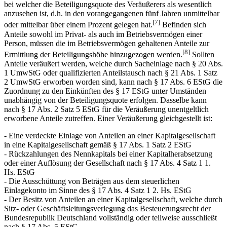
bei welcher die Beteiligungsquote des Veräußerers als wesentlich
anzusehen ist, d.h. in den vorangegangenen fünf Jahren unmittelbar
[7]
oder mittelbar über einem Prozent gelegen hat.
Befinden sich
Anteile sowohl im Privat- als auch im Betriebsvermögen einer
Person, müssen die im Betriebsvermögen gehaltenen Anteile zur
[8]
Ermittlung der Beteiligungshöhe hinzugezogen werden.
Sollten
Anteile veräußert werden, welche durch Sacheinlage nach § 20 Abs.
1 UmwStG oder qualifizierten Anteilstausch nach § 21 Abs. 1 Satz
2 UmwStG erworben worden sind, kann nach § 17 Abs. 6 EStG die
Zuordnung zu den Einkünften des § 17 EStG unter Umständen
unabhängig von der Beteiligungsquote erfolgen. Dasselbe kann
nach § 17 Abs. 2 Satz 5 EStG für die Veräußerung unentgeltlich
erworbene Anteile zutreffen. Einer Veräußerung gleichgestellt ist:
- Eine verdeckte Einlage von Anteilen an einer Kapitalgesellschaft
in eine Kapitalgesellschaft gemäß § 17 Abs. 1 Satz 2 EStG
- Rückzahlungen des Nennkapitals bei einer Kapitalherabsetzung
oder einer Auflösung der Gesellschaft nach § 17 Abs. 4 Satz 1 1.
Hs. EStG
- Die Ausschüttung von Beträgen aus dem steuerlichen
Einlagekonto im Sinne des § 17 Abs. 4 Satz 1 2. Hs. EStG
- Der Besitz von Anteilen an einer Kapitalgesellschaft, welche durch
Sitz- oder Geschäftsleitungsverlegung das Besteuerungsrecht der
Bundesrepublik Deutschland vollständig oder teilweise ausschließt
nach § 17 Abs. 5 EStG