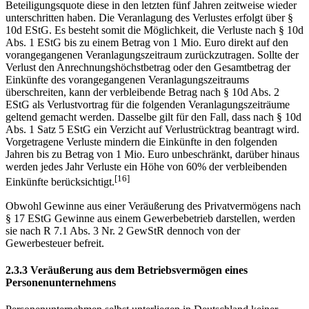
Beteiligungsquote diese in den letzten fünf Jahren zeitweise wieder
unterschritten haben. Die Veranlagung des Verlustes erfolgt über §
10d EStG. Es besteht somit die Möglichkeit, die Verluste nach § 10d
Abs. 1 EStG bis zu einem Betrag von 1 Mio. Euro direkt auf den
vorangegangenen Veranlagungszeitraum zurückzutragen. Sollte der
Verlust den Anrechnungshöchstbetrag oder den Gesamtbetrag der
Einkünfte des vorangegangenen Veranlagungszeitraums
überschreiten, kann der verbleibende Betrag nach § 10d Abs. 2
EStG als Verlustvortrag für die folgenden Veranlagungszeiträume
geltend gemacht werden. Dasselbe gilt für den Fall, dass nach § 10d
Abs. 1 Satz 5 EStG ein Verzicht auf Verlustrücktrag beantragt wird.
Vorgetragene Verluste mindern die Einkünfte in den folgenden
Jahren bis zu Betrag von 1 Mio. Euro unbeschränkt, darüber hinaus
werden jedes Jahr Verluste ein Höhe von 60% der verbleibenden
[16]
Einkünfte berücksichtigt.
Obwohl Gewinne aus einer Veräußerung des Privatvermögens nach
§ 17 EStG Gewinne aus einem Gewerbebetrieb darstellen, werden
sie nach R 7.1 Abs. 3 Nr. 2 GewStR dennoch von der
Gewerbesteuer befreit.
2.3.3 Veräußerung aus dem Betriebsvermögen eines
Personenunternehmens